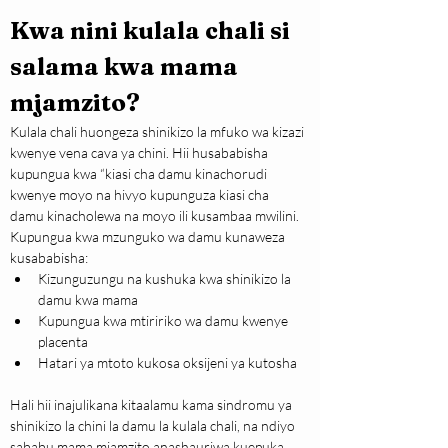
Kwa nini kulala chali si 
salama kwa mama 
mjamzito?
Kulala chali huongeza shinikizo la mfuko wa kizazi 
kwenye vena cava ya chini. Hii husababisha 
kupungua kwa “kiasi cha damu kinachorudi 
kwenye moyo na hivyo kupunguza kiasi cha 
damu kinacholewa na moyo ili kusambaa mwilini.
Kupungua kwa mzunguko wa damu kunaweza 
kusababisha:
Kizunguzungu na kushuka kwa shinikizo la 
damu kwa mama
Kupungua kwa mtiririko wa damu kwenye 
placenta
Hatari ya mtoto kukosa oksijeni ya kutosha
Hali hii inajulikana kitaalamu kama sindromu ya 
shinikizo la chini la damu la kulala chali, na ndiyo 
sababu mama mjamzito anashauriwa kuepuka 