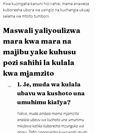
Kwa kuzingatia kanuni hizi rahisi, mama anaweza 
kuboresha ubora wa usingizi na kuchangia ukuaji 
salama wa mtoto tumboni.
Maswali yaliyoulizwa 
mara kwa mara na 
majibu yake kuhusu 
pozi sahihi la kulala 
kwa mjamzito
1. Je, muda wa kulala 
ubavu wa kushoto una 
umuhimu kiafya?
Ndiyo, muda ambao mama mjamzito 
analala ubavu wa kushoto una umuhimu 
mkubwa katika kuboresha mzunguko wa 
damu. Tafiti zinaonyesha kuwa kadri muda 