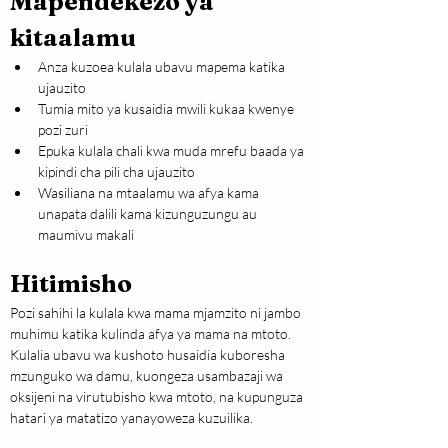
Mapendekezo ya 
kitaalamu
Anza kuzoea kulala ubavu mapema katika 
ujauzito
Tumia mito ya kusaidia mwili kukaa kwenye 
pozi zuri
Epuka kulala chali kwa muda mrefu baada ya 
kipindi cha pili cha ujauzito
Wasiliana na mtaalamu wa afya kama 
unapata dalili kama kizunguzungu au 
maumivu makali
Hitimisho
Pozi sahihi la kulala kwa mama mjamzito ni jambo 
muhimu katika kulinda afya ya mama na mtoto. 
Kulalia ubavu wa kushoto husaidia kuboresha 
mzunguko wa damu, kuongeza usambazaji wa 
oksijeni na virutubisho kwa mtoto, na kupunguza 
hatari ya matatizo yanayoweza kuzuilika.