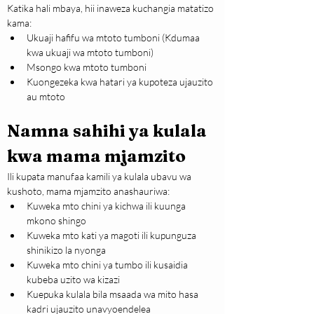
Katika hali mbaya, hii inaweza kuchangia matatizo 
kama:
Ukuaji hafifu wa mtoto tumboni (Kdumaa 
kwa ukuaji wa mtoto tumboni)
Msongo kwa mtoto tumboni
Kuongezeka kwa hatari ya kupoteza ujauzito 
au mtoto
Namna sahihi ya kulala 
kwa mama mjamzito
Ili kupata manufaa kamili ya kulala ubavu wa 
kushoto, mama mjamzito anashauriwa:
Kuweka mto chini ya kichwa ili kuunga 
mkono shingo
Kuweka mto kati ya magoti ili kupunguza 
shinikizo la nyonga
Kuweka mto chini ya tumbo ili kusaidia 
kubeba uzito wa kizazi
Kuepuka kulala bila msaada wa mito hasa 
kadri ujauzito unavyoendelea