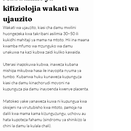
kifiziolojia wakati wa 
ujauzito
Wakati wa ujauzito, kiasi cha damu mwilini 
huongezeka kwa takribani asilimia 30–50 ili 
kukidhi mahitaji ya mama na mtoto. Hii ina maana 
kwamba mfumo wa mzunguko wa damu 
unakuwa na kazi kubwa zaidi kuliko kawaida.
Uterasi inapokuwa kubwa, inaweza kubana 
mishipa mikubwa hasa ile inayopita nyuma ya 
tumbo. Kubanwa huku kunaweza kupunguza 
kiasi cha damu kinachorudi moyoni na 
kupunguza pia damu inayoenda kwenye placenta.
Matokeo yake yanaweza kuwa ni kupungua kwa 
oksijeni na virutubisho kwa mtoto, pamoja na 
dalili kwa mama kama kizunguzungu, uchovu au 
hata kupoteza fahamu (sindromu ya shinikizo la 
chini la damu la kulala chali).