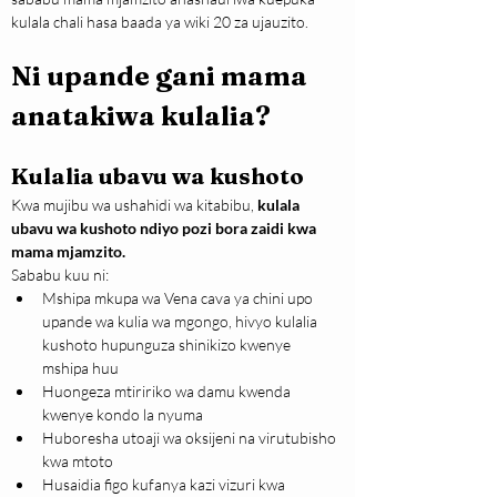
kulala chali hasa baada ya wiki 20 za ujauzito.
Ni upande gani mama 
anatakiwa kulalia?
Kulalia ubavu wa kushoto
Kwa mujibu wa ushahidi wa kitabibu, 
kulala 
ubavu wa kushoto ndiyo pozi bora zaidi kwa 
mama mjamzito.
Sababu kuu ni:
Mshipa mkupa wa Vena cava ya chini upo 
upande wa kulia wa mgongo, hivyo kulalia 
kushoto hupunguza shinikizo kwenye 
mshipa huu
Huongeza mtiririko wa damu kwenda 
kwenye kondo la nyuma
Huboresha utoaji wa oksijeni na virutubisho 
kwa mtoto
Husaidia figo kufanya kazi vizuri kwa 