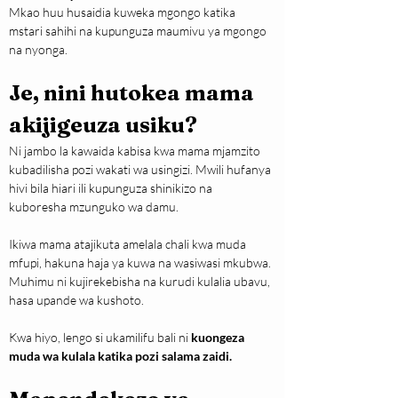
Mkao huu husaidia kuweka mgongo katika 
mstari sahihi na kupunguza maumivu ya mgongo 
na nyonga.
Je, nini hutokea mama 
akijigeuza usiku?
Ni jambo la kawaida kabisa kwa mama mjamzito 
kubadilisha pozi wakati wa usingizi. Mwili hufanya 
hivi bila hiari ili kupunguza shinikizo na 
kuboresha mzunguko wa damu.
Ikiwa mama atajikuta amelala chali kwa muda 
mfupi, hakuna haja ya kuwa na wasiwasi mkubwa. 
Muhimu ni kujirekebisha na kurudi kulalia ubavu, 
hasa upande wa kushoto.
Kwa hiyo, lengo si ukamilifu bali ni 
kuongeza 
muda wa kulala katika pozi salama zaidi.