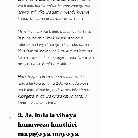
wa kulala katika nafasi hii unavyoongezeka, 
ndivyo mtiririko wa damu kwenda kwenye 
kondo la nyuma unavyoboreshwa zaidi.
Hii ni kwa sababu kulala ubavu wa kushoto 
hupunguza shinikizo kwenye vena cava 
inferior, na hivyo kuongeza kiasi cha damu 
kinachorudi moyoni na kusukumwa kwenda 
kwa mtoto. Hali hii huongeza upatikanaji wa 
oksijeni na virutubisho muhimu.
Hata hivyo, si lazima mama awe katika 
nafasi hii kwa asilimia 100 ya muda wote 
wa kulala. Kinachopendekezwa kitaalamu ni 
kuongeza muda wa kulala katika nafasi hii 
kadiri inavyowezekana.
2. Je, kulala vibaya 
kunaweza kuathiri 
mapigo ya moyo ya 