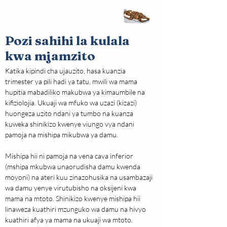
Pozi sahihi la kulala
kwa mjamzito
Katika kipindi cha ujauzito, hasa kuanzia 
trimester ya pili hadi ya tatu, mwili wa mama 
hupitia mabadiliko makubwa ya kimaumbile na 
kifiziolojia. Ukuaji wa mfuko wa uzazi (kizazi) 
huongeza uzito ndani ya tumbo na kuanza 
kuweka shinikizo kwenye viungo vya ndani 
pamoja na mishipa mikubwa ya damu.
Mishipa hii ni pamoja na vena cava inferior 
(mshipa mkubwa unaorudisha damu kwenda 
moyoni) na ateri kuu zinazohusika na usambazaji 
wa damu yenye virutubisho na oksijeni kwa 
mama na mtoto. Shinikizo kwenye mishipa hii 
linaweza kuathiri mzunguko wa damu na hivyo 
kuathiri afya ya mama na ukuaji wa mtoto.