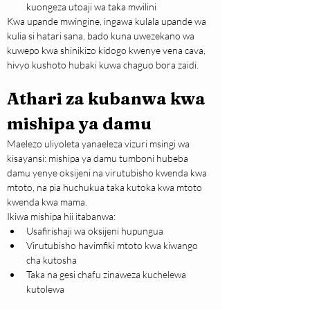
kuongeza utoaji wa taka mwilini
Kwa upande mwingine, ingawa kulala upande wa 
kulia si hatari sana, bado kuna uwezekano wa 
kuwepo kwa shinikizo kidogo kwenye vena cava, 
hivyo kushoto hubaki kuwa chaguo bora zaidi.
Athari za kubanwa kwa 
mishipa ya damu
Maelezo uliyoleta yanaeleza vizuri msingi wa 
kisayansi: mishipa ya damu tumboni hubeba 
damu yenye oksijeni na virutubisho kwenda kwa 
mtoto, na pia huchukua taka kutoka kwa mtoto 
kwenda kwa mama.
Ikiwa mishipa hii itabanwa:
Usafirishaji wa oksijeni hupungua
Virutubisho havimfiki mtoto kwa kiwango 
cha kutosha
Taka na gesi chafu zinaweza kuchelewa 
kutolewa