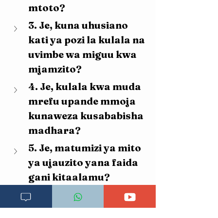
mtoto?
3. Je, kuna uhusiano 
kati ya pozi la kulala na 
uvimbe wa miguu kwa 
mjamzito?
4. Je, kulala kwa muda 
mrefu upande mmoja 
kunaweza kusababisha 
madhara?
5. Je, matumizi ya mito 
ya ujauzito yana faida 
gani kitaalamu?
6. Je, kulala vibaya 
kunaweza kuongeza 