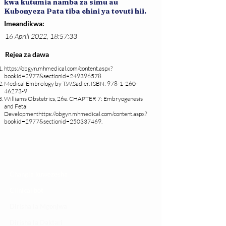
kwa kutumia namba za simu au
Kubonyeza Pata tiba chini ya tovuti hii.
Imeandikwa:
16 Aprili 2022, 18:57:33
Rejea za dawa
https://obgyn.mhmedical.com/content.aspx?
bookid=2977&sectionid=249396578
Medical Embrology by T.W.Sadler. ISBN:
978-1-260-
46273-9
Williams Obstetrics, 26e
. CHAPTER 7: Embryogenesis
and Fetal
Developmenthttps://obgyn.mhmedical.com/content.aspx?
bookid=2977&sectionid=250337469.
Changia kuwezesha
Clinical bot
Dirisha la Mgonjwa
Dirisha la Daktari