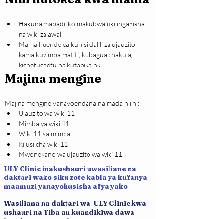
Hakuna mabadiliko makubwa ukilinganisha 
na wiki za awali
Mama huendelea kuhisi dalili za ujauzito 
kama kuvimba matiti, kubagua chakula, 
kichefuchefu na kutapika nk.
Majina mengine
Majina mengine yanayoendana na mada hii ni:
Ujauzito wa wiki 11
Mimba ya wiki 11
Wiki 11 ya mimba
Kijusi cha wiki 11
Mwonekano wa ujauzito wa wiki 11
ULY Clinic inakushauri uwasiliane na
daktari wako siku zote kabla ya kufanya
maamuzi yanayohusisha afya yako
Wasiliana na daktari wa ULY Clinic kwa
ushauri na Tiba au kuandikiwa dawa