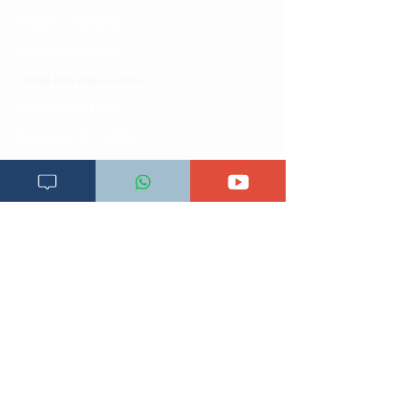
Dodoso la matibabu
Fursa za kibiashara
Jiunge kwa makala mpya
Kuhusu ULY CLINIC
Kamusi ya ULY CLINIC
Maoni ya mteja
Malalamiko ya mteja
Maoni ya wateja
Mahali tunapatikana
Makundi mengine ya
telegram
Matangazo na udhamini
​Matibabu ya nyumbani
Maono na dira yetu
Pata tiba