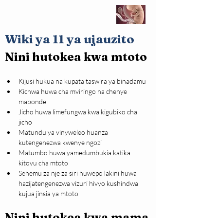
Wiki ya 11 ya ujauzito
Nini hutokea kwa mtoto
Kijusi hukua na kupata taswira ya binadamu
Kichwa huwa cha mviringo na chenye 
mabonde 
Jicho huwa limefungwa kwa kigubiko cha 
jicho
Matundu ya vinyweleo huanza 
kutengenezwa kwenye ngozi
Matumbo huwa yamedumbukia katika 
kitovu cha mtoto
Sehemu za nje za siri huwepo lakini huwa 
hazijatengenezwa vizuri hivyo kushindwa 
kujua jinsia ya mtoto
Nini hutokea kwa mama