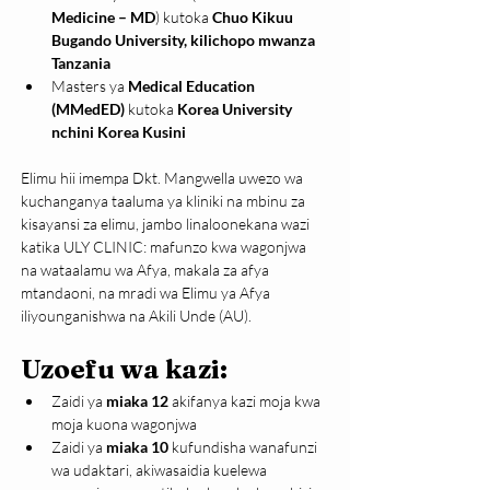
Medicine – MD
) kutoka 
Chuo Kikuu 
Bugando University, kilichopo mwanza 
Tanzania
Masters ya 
Medical Education 
(MMedED)
 kutoka 
Korea University 
nchini Korea Kusini
Elimu hii imempa Dkt. Mangwella uwezo wa 
kuchanganya taaluma ya kliniki na mbinu za 
kisayansi za elimu, jambo linaloonekana wazi 
katika ULY CLINIC: mafunzo kwa wagonjwa 
na wataalamu wa Afya, makala za afya 
mtandaoni, na mradi wa Elimu ya Afya 
iliyounganishwa na Akili Unde (AU).
Uzoefu wa kazi:
Zaidi ya 
miaka 12
 akifanya kazi moja kwa 
moja kuona wagonjwa
Zaidi ya 
miaka 10
 kufundisha wanafunzi 
wa udaktari, akiwasaidia kuelewa 