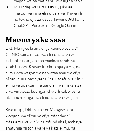
magonjwa na matibabu kwa lugha rahisi
Muundaji wa 
ULY CLINIC
, jukwaa 
linalounganisha elimu ya afya, Kiswahili, 
na teknolojia za kisasa ikiwemo 
AU 
kama 
ChatGPT, Perplex, na Google Gemini
Maono yake sasa
Dkt. Mangwella analenga kuendeleza ULY 
CLINIC kama mradi wa elimu ya afya wa 
kidijitali, ukiunganisha maelezo sahihi ya 
kitabibu kwa Kiswahili, teknolojia ya AU, na 
elimu kwa wagonjwa na wataalamu wa afya. 
Mradi huu unaonyesha jinsi uzoefu wa kliniki, 
elimu ya udaktari, na uandishi wa makala za 
afya vinaweza kuunganishwa ili kuboresha 
utambuzi, kinga, na elimu ya afya kwa jamii.
Kwa ufupi, Dkt. Sospeter Mangwella ni 
kiongozi wa elimu ya afya mtandaoni, 
mtaalamu wa kliniki na mfundishaji, ambaye 
anatumia historia yake ya kazi, elimu, na 