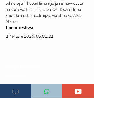
teknolojia ili kubadilisha njia jamii inavyopata 
na kuelewa taarifa za afya kwa Kiswahili, na 
kuunda mustakabali mpya wa elimu ya Afya 
Afrika.
Imeboreshwa
17 Machi 2026, 03:01:21
Changia kuwezesha
Clinical bot
Dirisha la Mgonjwa
Dirisha la Daktari
Dodoso la matibabu
Fursa za kibiashara
Jiunge kwa makala mpya