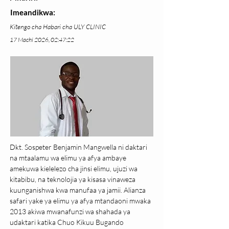
Imeandikwa:
Kitengo cha Habari cha ULY CLINIC
17 Machi 2026, 02:47:22
Dkt. Sospeter Benjamin Mangwella ni daktari 
na mtaalamu wa elimu ya afya ambaye 
amekuwa kielelezo cha jinsi elimu, ujuzi wa 
kitabibu, na teknolojia ya kisasa vinaweza 
kuunganishwa kwa manufaa ya jamii. Alianza 
safari yake ya elimu ya afya mtandaoni mwaka 
2013 akiwa mwanafunzi wa shahada ya 
udaktari katika Chuo Kikuu Bugando 