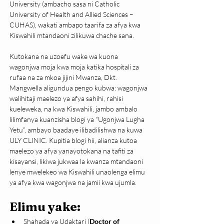
University (ambacho sasa ni Catholic 
University of Health and Allied Sciences – 
CUHAS), wakati ambapo taarifa za afya kwa 
Kiswahili mtandaoni zilikuwa chache sana.
Kutokana na uzoefu wake wa kuona 
wagonjwa moja kwa moja katika hospitali za 
rufaa na za mkoa jijini Mwanza, Dkt. 
Mangwella aligundua pengo kubwa: wagonjwa 
walihitaji maelezo ya afya sahihi, rahisi 
kueleweka, na kwa Kiswahili, jambo ambalo 
lilimfanya kuanzisha blogi ya “Ugonjwa Lugha 
Yetu”, ambayo baadaye ilibadilishwa na kuwa 
ULY CLINIC. Kupitia blogi hii, alianza kutoa 
maelezo ya afya yanayotokana na tafiti za 
kisayansi, likiwa jukwaa la kwanza mtandaoni 
lenye mwelekeo wa Kiswahili unaolenga elimu 
ya afya kwa wagonjwa na jamii kwa ujumla.
Elimu yake:
Shahada ya Udaktari (
Doctor of 