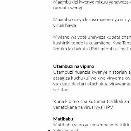
Maambukizi kwenye miguu yanaweza ku
na watu wengi
Maambukizi ya kirusi maeneo ya siri
virusi hawa
Mwisho wa yote unaweza kupata chanjo
kushiriki tendo la kujamiiana. Kwa Tanz
Shirika la chakula USA limeruhusi matu
Utambuzi na vipimo
Utambuzi huanzia kwenye historian a
ataagiza kuchukuliwa kwa vinyama kwa 
ya kizazi daktari atachukua vinywama
saratani
Kuna kipimo cha kutumia tindikali 
yanatokana na virusi vya HPV
Matibabu
Matibabu yapo ya aina mbalimbali ili 
Salicylic acid