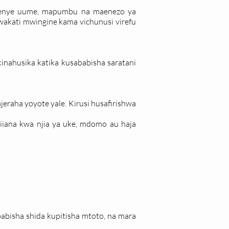
kwenye uume, mapumbu na maenezo ya
akati mwingine kama vichunusi virefu
kinahusika katika kusababisha saratani
eraha yoyote yale. Kirusi husafirishwa
iiana kwa njia ya uke, mdomo au haja
abisha shida kupitisha mtoto, na mara