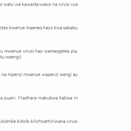
 watu wa kawaida wasio na virusi vya
maoteo kwenye maeneo hayo kwa sababu
tu mwenye virusi hao wameogelea pia,
tu weengi)
a na mpenzi mwenye wapenzi wengi au
a puani. Madhara makubwa kabisa ni
ishike kidole kilichoathiriwana virusi