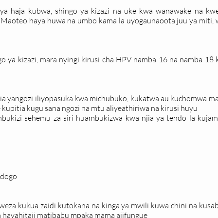
 ya haja kubwa, shingo ya kizazi na uke kwa wanawake na 
aoteo haya huwa na umbo kama la uyogaunaoota juu ya miti, w
ngo ya kizazi, mara nyingi kirusi cha HPV namba 16 na namba 18 
jia yangozi iliyopasuka kwa michubuko, kukatwa au kuchomwa maj
pitia kugu sana ngozi na mtu aliyeathiriwa na kirusi huyu
ukizi sehemu za siri huambukizwa kwa njia ya tendo la kujam
adogo
eza kukua zaidi kutokana na kinga ya mwili kuwa chini na kusab
a hayahitaji matibabu mpaka mama ajifungue