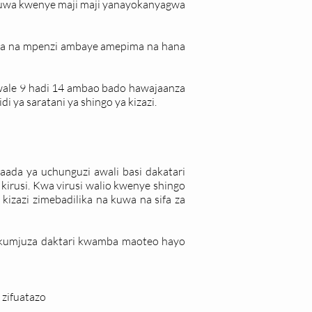
kuwa kwenye maji maji yanayokanyagwa
uwa na mpenzi ambaye amepima na hana
 wale 9 hadi 14 ambao bado hawajaanza
i ya saratani ya shingo ya kizazi.
ada ya uchunguzi awali basi dakatari
kirusi. Kwa virusi walio kwenye shingo
izazi zimebadilika na kuwa na sifa za
 kumjuza daktari kwamba maoteo hayo
 zifuatazo