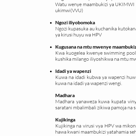
Watu wenye maambukizi ya UKIMWI huw
ukimwi(VVU)
Ngozi iliyobomoka
Ngozi kupasuka au kuchanika kutokan
ya kirusi huyu wa HPV
Kugusana na mtu mwenye maambukiz
Kwa kuogelea kwenye swimming pool b
kushika milango iliyoshikwa na mtu m
Idadi ya wapenzi
Kuwa na idadi kubwa ya wapenzi huw
kuwa na idadi ya wapenzi wengi.
Madhara
Madhara yanaweza kuwa kupata viny
saratani mbalimbali zikiwa pamoja na sa
Kujikinga
Kujikinga na virusi vya HPV wa mikono
hawa kwani maambukizi yatahamia seh