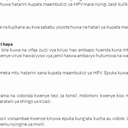
a hatarini kupata maambukizi ya HPV mara nyingi zaidi kuliko
a na kujikana au kwa sababu yoyote huwa na hatari ya kupata 
i haya
ila kuwa na vifaa zuizi vya kirusi hao ambapo huenda kuna m
wenye virusi hawa(vyoo vya jamii haswa ambavyo hutumiwa na wa
meka mtu hatarini sana kupata maambukizi ya HPV. Epuka kuw
ama na vidonda kwenye tezi za tonsil, mdomoni kwenye koo n
ratani ya shingo ya kizazi.
ni visisambae kwenye kinywa epuka kung’ata kucha au vidole. Us
emu nyingine ya mwili.