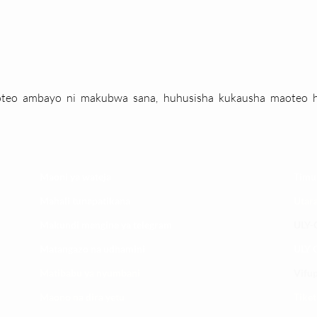
oteo ambayo ni makubwa sana, huhusisha kukausha maoteo 
Maoni ya wateja
Timu
Mahali tunapatikana
Utar
Makundi mengine ya
telegram
ULY-C
Matangazo na udhamini
ULY C
​Matibabu ya nyumbani
Vifup
Maono na dira yetu
Tiket