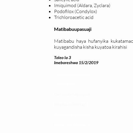
Imiquimod (Aldara, Zyclara)
Podofilox (Condylox)
Trichloroacetic acid
Matibabuupasuaji
Matibabu haya hufanyika kukatama
kuyagandisha kisha kuyatoa kirahisi
Toleo la 3
Imeboreshwa 15/2/2019
Changia kuwezesha
Clinical bot
Dirisha la Mgonjwa
Dirisha la Daktari
Dodoso la matibabu
Fursa za kibiashara