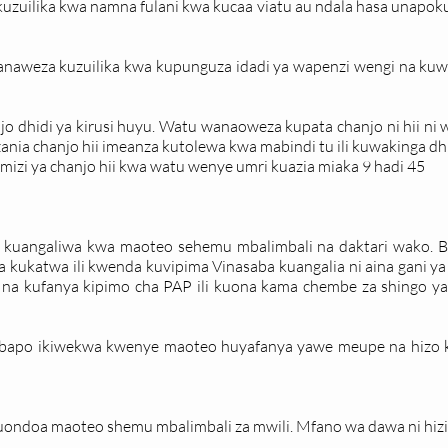
zuilika kwa namna fulani kwa kucaa viatu au ndala hasa unapo
 yanaweza kuzuilika kwa kupunguza idadi ya wapenzi wengi na k
 dhidi ya kirusi huyu. Watu wanaoweza kupata chanjo ni hii ni
ania chanjo hii imeanza kutolewa kwa mabindi tu ili kuwakinga dhid
mizi ya chanjo hii kwa watu wenye umri kuazia miaka 9 hadi 45
 kuangaliwa kwa maoteo sehemu mbalimbali na daktari wako. Ba
kukatwa ili kwenda kuvipima Vinasaba kuangalia ni aina gani ya 
 na kufanya kipimo cha PAP ili kuona kama chembe za shingo ya k
ambapo ikiwekwa kwenye maoteo huyafanya yawe meupe na hizo
kuondoa maoteo shemu mbalimbali za mwili. Mfano wa dawa ni hizi