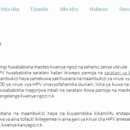
Pata tiba
Ujauzito
Mlo Afya
Mafunzo
Dawa
c
ingi husababisha maoteo kwenye ngozi na sehemu zenye ute ute
HPV husababisha saratani hatari ikiwepo pamoja na
saratani ya 
mbukizi haya yamekuwa yakihusiana na maambukizi ya virusi vy
0 ya virusi vya HPV vinavyofahamika duniani, licha ya kuwa na a
usababisha magonjwa mbali na saratani ikiwa pamoja na maote
lengelenge kwenye ngozi n.k
bana na maambukizi haya na kuyaondoka kikamilifu endapo 
 ya aina tofauti ikitegemea ni aina gani ya kirusi cha HPV ames
, kwenye kanyagio n.k