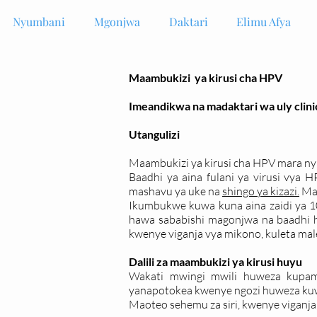
Nyumbani
Mgonjwa
Daktari
Elimu Afya
Maambukizi ya kirusi cha HPV
Imeandikwa na madaktari wa uly clini
Utangulizi
Maambukizi ya kirusi cha HPV mara ny
Baadhi ya aina fulani ya virusi vya 
mashavu ya uke na
shingo ya kizazi.
Maa
Ikumbukwe kuwa kuna aina zaidi ya 10
hawa sababishi magonjwa na baadhi h
kwenye viganja vya mikono, kuleta ma
Dalili za maambukizi ya kirusi huyu
Wakati mwingi mwili huweza kupam
yanapotokea kwenye ngozi huweza kuwa
Maoteo sehemu za siri, kwenye viganja