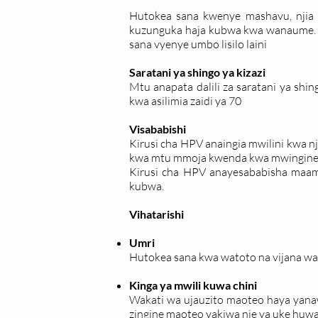
Hutokea sana kwenye mashavu, njia
kuzunguka haja kubwa kwa wanaume. M
sana vyenye umbo lisilo laini
Saratani ya shingo ya kizazi
Mtu anapata dalili za saratani ya shi
kwa asilimia zaidi ya 70
Visababishi
Kirusi cha HPV anaingia mwilini kwa n
kwa mtu mmoja kwenda kwa mwingine ku
Kirusi cha HPV anayesababisha maamb
kubwa.
Vihatarishi
Umri
Hutokea sana kwa watoto na vijana w
Kinga ya mwili kuwa chini
Wakati wa ujauzito maoteo haya yanaw
zingine maoteo yakiwa nje ya uke huw