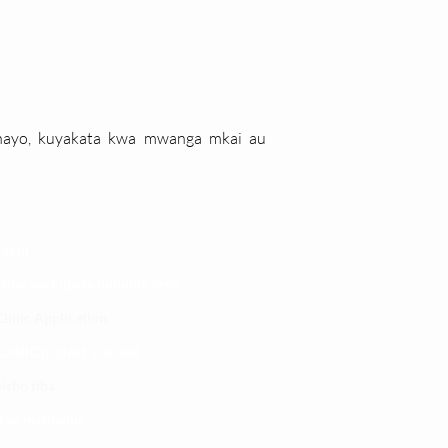
hayo, kuyakata kwa mwanga mkai au
 yetu
atibu wa kupata huduma zetu
linic Application
LINIC project 100,00
0
isho tiba
i ya matibabu