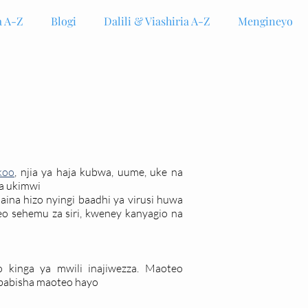
 A-Z
Blogi
Dalili & Viashiria A-Z
Mengineyo
koo
, njia ya haja kubwa, uume, uke na
a ukimwi
ina hizo nyingi baadhi ya virusi huwa
o sehemu za siri, kweney kanyagio na
kinga ya mwili inajiwezza. Maoteo
ababisha maoteo hayo