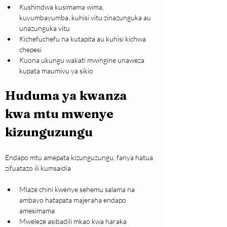
Kushindwa kusimama wima, 
kuyumbayumba, kuhisi vitu zinazunguka au 
unazunguka vitu
Kichefuchefu na kutapita au kuhisi kichwa 
chepesi
Kuona ukungu wakati mwingine unaweza 
kupata maumivu ya sikio
Huduma ya kwanza 
kwa mtu mwenye 
kizunguzungu
Endapo mtu amepata kizunguzungu, fanya hatua 
zifuatazo ili kumsaidia
Mlaze chini kwenye sehemu salama na 
ambayo hatapata majeraha endapo 
amesimama
Mweleze asibadili mkao kwa haraka