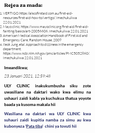
Rejea za mada:
VERTIGO.
https://alscofirstaid.com.au/first-aid-
resources/first-aid-how-to/vertigo/.
Imechukuliwa
22.01.2021
Mayo clinic.
https://www.mayoclinic.org/first-aid/first-aid-
fainting/basics/art-20056606.
Imechukuliwa
22.01.2021
American Medical Association Handbook of First Aid and
Emergency Care, Random House, 2009
Ileok Jung, etal. Approach to dizziness in the emergency
department.
https://www.ncbi.nlm.nih.gov/pmc/articles/PMC5052860/.
Imechukuliwa
22.01.2021
Imeandikwa;
23 Januari 2021, 12:59:48
ULY CLINIC inakukumbusha siku zote
uwasiliane na daktari wako kwa elimu na
ushauri zaidi kabla ya kuchukua thatua yoyote
baada ya kusoma makala hii
Wasiliana na daktari wa ULY CLINIC kwa
suhauri zaidi kupitia namba za simu au kwa
kubonyeza '
Pata tiba
' chini ya tovuti hii