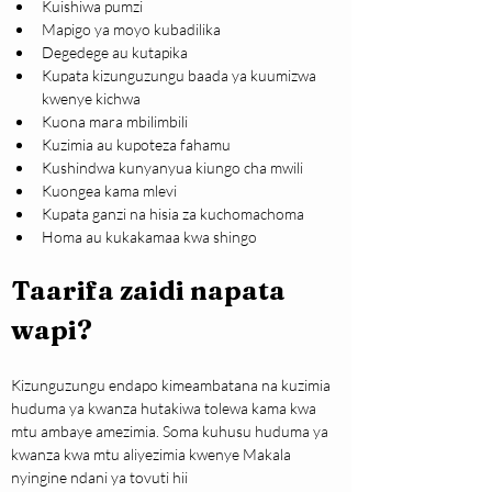
Kuishiwa pumzi
Mapigo ya moyo kubadilika
Degedege au kutapika
Kupata kizunguzungu baada ya kuumizwa 
kwenye kichwa
Kuona mara mbilimbili
Kuzimia au kupoteza fahamu
Kushindwa kunyanyua kiungo cha mwili
Kuongea kama mlevi
Kupata ganzi na hisia za kuchomachoma
Homa au kukakamaa kwa shingo
Taarifa zaidi napata 
wapi?
Kizunguzungu endapo kimeambatana na kuzimia 
huduma ya kwanza hutakiwa tolewa kama kwa 
mtu ambaye amezimia. Soma kuhusu huduma ya 
kwanza kwa mtu aliyezimia kwenye Makala 
nyingine ndani ya tovuti hii