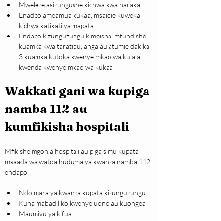
Mweleze asizungushe kichwa kwa haraka
Enadpo ameamua kukaa, msaidie kuweka 
kichwa katikati ya mapata
Endapo kizunguzungu kimeisha, mfundishe 
kuamka kwa taratibu, angalau atumie dakika 
3 kuamka kutoka kwenye mkao wa kulala 
kwenda kwenye mkao wa kukaa
Wakkati gani wa kupiga 
namba 112 au 
kumfikisha hospitali
Mfikishe mgonja hospitali au piga simu kupata 
msaada wa watoa huduma ya kwanza namba 112 
endapo
Ndo mara ya kwanza kupata kizunguzungu
Kuna mabadiliko kwenye uono au kuongea
Maumivu ya kifua