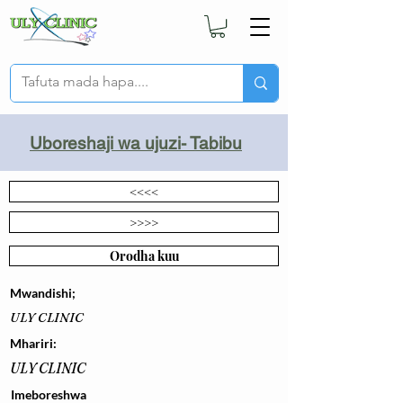
Uboreshaji wa ujuzi- Tabibu
<<<<
>>>>
Orodha kuu
Mwandishi;
ULY CLINIC
Mhariri:
ULY CLINIC
Imeboreshwa