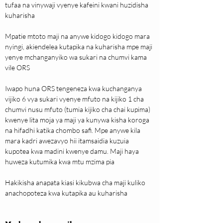
tufaa na vinywaji vyenye kafeini kwani huzidisha 
kuharisha
Mpatie mtoto maji na anywe kidogo kidogo mara 
nyingi, akiendelea kutapika na kuharisha mpe maji 
yenye mchanganyiko wa sukari na chumvi kama 
vile ORS
Iwapo huna ORS tengeneza kwa kuchanganya 
vijiko 6 vya sukari vyenye mfuto na kijiko 1 cha 
chumvi nusu mfuto (tumia kijiko cha chai kupima) 
kwenye lita moja ya maji ya kunywa kisha koroga 
na hifadhi katika chombo safi. Mpe anywe kila 
mara kadri awezavyo hii itamsaidia kuzuia 
kupotea kwa madini kwenye damu. Maji haya 
huweza kutumika kwa mtu mzima pia
Hakikisha anapata kiasi kikubwa cha maji kuliko 
anachopoteza kwa kutapika au kuharisha