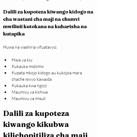
Dalili za kupoteza kiwango kidogo na 
cha wastani cha maji na chumvi 
mwilinii kutokana na kuharisha na 
kutapika
Huwa na viashiria vifuatavyo;
Hisia ya kiu
Kukauka midomo
Kupata mkojo kidogo au kukojoa mara 
chache isivyo kawaida
Kukauka kwa ngozi
Maumivu ya kichwa
Maumivu ya misuli
Dalili za kupoteza 
kiwango kikubwa 
kilichopitiliza cha maji 