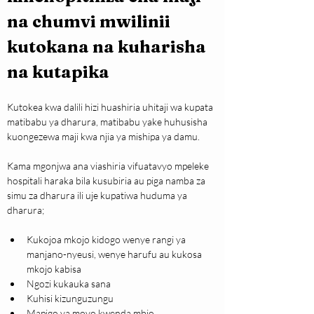
na chumvi mwilinii 
kutokana na kuharisha 
na kutapika
Kutokea kwa dalili hizi huashiria uhitaji wa kupata 
matibabu ya dharura, matibabu yake huhusisha 
kuongezewa maji kwa njia ya mishipa ya damu.
Kama mgonjwa ana viashiria vifuatavyo mpeleke 
hospitali haraka bila kusubiria au piga namba za 
simu za dharura ili uje kupatiwa huduma ya 
dharura;
Kukojoa mkojo kidogo wenye rangi ya 
manjano-nyeusi, wenye harufu au kukosa 
mkojo kabisa
Ngozi kukauka sana
Kuhisi kizunguzungu
Mapigo ya moyo kwenda mbio