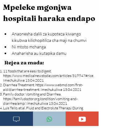
Mpeleke mgonjwa 
hospitali haraka endapo
Anaonesha dalili za kupoteza kiwango 
kikubwa kilichopitiliza cha maji na chumvi
Ni mtoto mchanga
Anaharisha au kutapika damu
Rejea za mada:
11 foods that are easy to digest.
https://www.medicalnewstoday.com/articles/319947#rice.
Imechukuliwa
13.04.2021
Diarrhea Treatment.
https://www.webmd.com/first-
aid/diarrhea-treatment.
Imechukuliwa
13.04.2021
Family doctor. Vomiting and Diarrhea.
https://familydoctor.org/condition/vomiting-and-
diarrhea/amp/.
Imechukuliwa
13.04.2021
Luis Tello, et al. Fluid and Electrolyte Therapy During
Vomiting and Diarrhea.
https://www.ncbi.nlm.nih.gov/pmc/articles/PMC7185384/.
Imechukuliwa
13.04.2021
Dehydration.
https://www.nhs.uk/conditions/dehydration/.
Imechukuliwa
13.04.2021
British Red Cross. Learn first aid for a baby or child who is