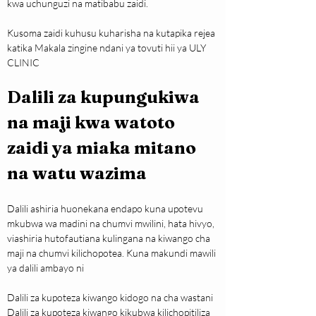
kwa uchunguzi na matibabu zaidi.
Kusoma zaidi kuhusu kuharisha na kutapika rejea 
katika Makala zingine ndani ya tovuti hii ya ULY 
CLINIC
Dalili za kupungukiwa 
na maji kwa watoto 
zaidi ya miaka mitano 
na watu wazima
Dalili ashiria huonekana endapo kuna upotevu 
mkubwa wa madini na chumvi mwilini, hata hivyo, 
viashiria hutofautiana kulingana na kiwango cha 
maji na chumvi kilichopotea. Kuna makundi mawili 
ya dalili ambayo ni
Dalili za kupoteza kiwango kidogo na cha wastani
Dalili za kupoteza kiwango kikubwa kilichopitiliza