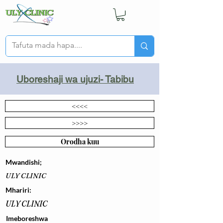
Uboreshaji wa ujuzi- Tabibu
<<<<
>>>>
Orodha kuu
Mwandishi;
ULY CLINIC
Mhariri:
ULY CLINIC
Imeboreshwa