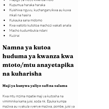
Kupumua haraka haraka
Kuishiwa nguvu, kuchanganyikwa au kuwa 
mkali na hasira
Kukauka sana midomo
Kwa watoto kutotoa machozi wakati analia
Macho kudumbukia ndani
Kuzirai
Namna ya kutoa 
huduma ya kwanza kwa 
mtoto/mtu anayetapika 
na kuharisha
Maji ya kunywa yaliyo safi na salama
Kwa mtu mzima mpatie maji ya kutosha na 
vimiminika kama juisi, soda nk. Epuka kumpa 
maziwa au vyakula vyenye maziwa, pombe, juisi ya 