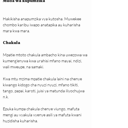
Muda wa kupumzika
Hakikisha anapumzika vya kutosha. Muwekee 
chombo karibu iwapo anatapika au kuharisha 
mara kwa mara.
Chakula
Mpatie mtoto chakula ambacho kina uwezowa wa 
kumeng’enywa kwa urahisi mfano mayai, ndizi, 
wali mweupe, na samaki.
Kwa mtu mzima mpatie chakula laini na chenye 
kiwango kidogo cha nyuzi nyuzi, mfano tikiti, 
tango, papai, karoti, juisi ya matunda iliyochujwa 
n.k.
Epuka kumpa chakula chenye viungo, mafuta 
mengi au vyakula vyenye asili ya mafuta kwani 
huzidisha kuharisha.