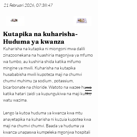
21 Februari 2026, 07:38:47
Kutapika na kuharisha-
Huduma ya kwanza
Kuharisha na kutapika ni miongoni mwa dalili 
zinazoonekana na huashiria magonjwa ya mfumo 
wa tumbo, au kushiria shida katika mifumo 
mingine ya mwili. Kuharisha na kutapika 
husababisha mwili kupoteza maji na chumvi 
chumvi muhimu za sodium , potassium, 
bicarbonate na chloride. Watoto na wazee huwa 
katika hatari zaidi ya kupungukiwa na maji kuliko 
watu wazima.
Lengo la kutoa huduma ya kwanza kwa mtu 
anayetapika na kuharisha ni kuzuia kupotea kwa 
maji na chumvi chumvi. Baada ya huduma ya 
kwanza unapaswa kumpeleka mgonjwa hospitali 