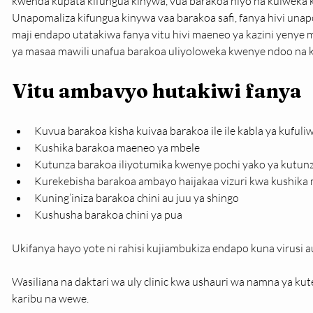
kwenda kupata kifungua kinywa, vua barakoa hiyo na kuiweka 
Unapomaliza kifungua kinywa vaa barakoa safi, fanya hivi unap
maji endapo utatakiwa fanya vitu hivi maeneo ya kazini yeny
ya masaa mawili unafua barakoa uliyoloweka kwenye ndoo na ku
Vitu ambavyo hutakiwi fanya
Kuvua barakoa kisha kuivaa barakoa ile ile kabla ya kufuli
Kushika barakoa maeneo ya mbele
Kutunza barakoa iliyotumika kwenye pochi yako ya kutunz
Kurekebisha barakoa ambayo haijakaa vizuri kwa kushika
Kuning’iniza barakoa chini au juu ya shingo
Kushusha barakoa chini ya pua
Ukifanya hayo yote ni rahisi kujiambukiza endapo kuna virusi 
Wasiliana na daktari wa uly clinic kwa ushauri wa namna ya kut
karibu na wewe.