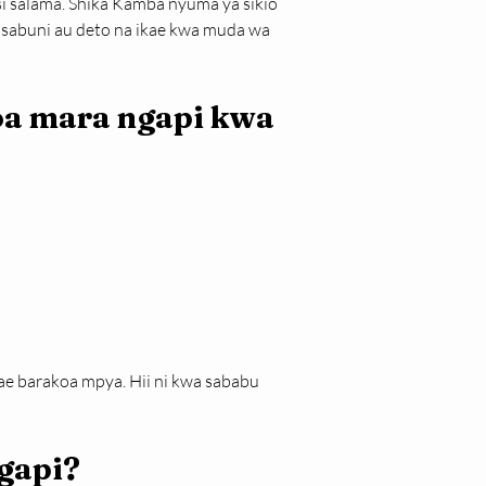
i salama. Shika Kamba nyuma ya sikio 
 sabuni au deto na ikae kwa muda wa 
a mara ngapi kwa 
vae barakoa mpya. Hii ni kwa sababu 
gapi?