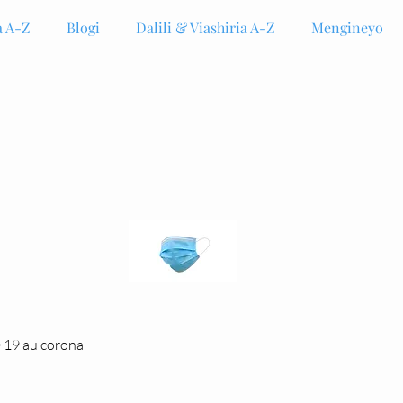
 A-Z
Blogi
Dalili & Viashiria A-Z
Mengineyo
 19 au corona