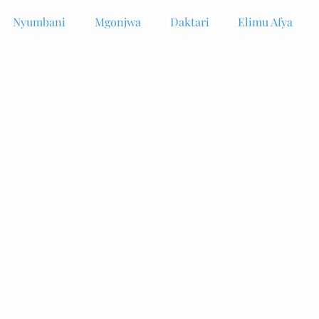
Nyumbani
Mgonjwa
Daktari
Elimu Afya