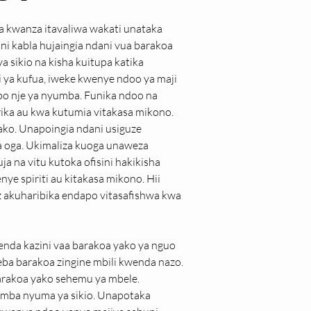
ya kwanza itavaliwa wakati unataka 
i kabla hujaingia ndani vua barakoa 
 sikio na kisha kuitupa katika 
ya kufua, iweke kwenye ndoo ya maji 
po nje ya nyumba. Funika ndoo na 
rika au kwa kutumia vitakasa mikono. 
ko. Unapoingia ndani usiguze 
na oga. Ukimaliza kuoga unaweza 
a na vitu kutoka ofisini hakikisha 
e spiriti au kitakasa mikono. Hii 
z akuharibika endapo vitasafishwa kwa 
a kazini vaa barakoa yako ya nguo 
a barakoa zingine mbili kwenda nazo. 
barakoa yako sehemu ya mbele. 
amba nyuma ya sikio. Unapotaka 