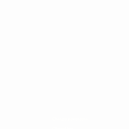
Changia kuwezesha
Clinical bot