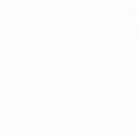
Makundi mengine ya
telegram
ULY-C
Matangazo na udhamini
ULY C
​Matibabu ya nyumbani
Vifup
Maono na dira yetu
Tiket
Pata tiba
Vifur
Programu za mafunzo
Viko
Sheria na masharti
Wasi
Tafiti ULY CLINIC Swahili AI
Uchu
Tangazo la Tafiti ULY CLINIC Swahili AI