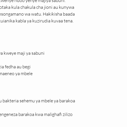
kwenye ndoo yenye majiya sabuni. 
otaka kula chakula cha jioni au kunywa 
e msongamano wa watu. Hakikisha baada 
ianika kabla ya kuzirudia kuvaa tena.
wa kweye maji ya sabuni
ia fedha au begi
 maeneo ya mbele
au bakteria sehemu ya mbele ya barakoa
engeneza barakoa kwa malighafi zilizo 