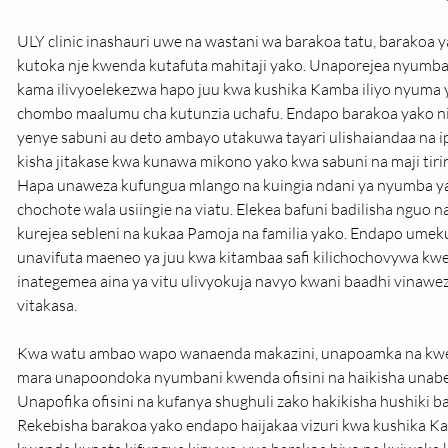
ULY clinic inashauri uwe na wastani wa barakoa tatu, barakoa 
kutoka nje kwenda kutafuta mahitaji yako. Unaporejea nyumban
kama ilivyoelekezwa hapo juu kwa kushika Kamba iliyo nyuma ya
chombo maalumu cha kutunzia uchafu. Endapo barakoa yako ni 
yenye sabuni au deto ambayo utakuwa tayari ulishaiandaa na i
kisha jitakase kwa kunawa mikono yako kwa sabuni na maji tiri
Hapa unaweza kufungua mlango na kuingia ndani ya nyumba ya
chochote wala usiingie na viatu. Elekea bafuni badilisha nguo 
kurejea sebleni na kukaa Pamoja na familia yako. Endapo umekuj
unavifuta maeneo ya juu kwa kitambaa safi kilichochovywa kweny
inategemea aina ya vitu ulivyokuja navyo kwani baadhi vinawe
vitakasa.
Kwa watu ambao wapo wanaenda makazini, unapoamka na kwend
mara unapoondoka nyumbani kwenda ofisini na haikisha unabeb
Unapofika ofisini na kufanya shughuli zako hakikisha hushiki 
Rekebisha barakoa yako endapo haijakaa vizuri kwa kushika K