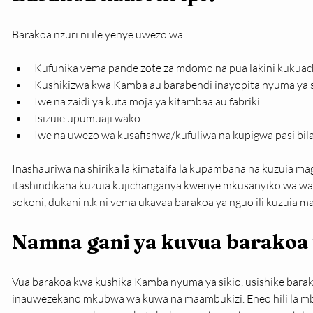
Barakoa nzuri ni ile yenye uwezo wa
Kufunika vema pande zote za mdomo na pua lakini kukua
Kushikizwa kwa Kamba au barabendi inayopita nyuma ya s
Iwe na zaidi ya kuta moja ya kitambaa au fabriki
Isizuie upumuaji wako
Iwe na uwezo wa kusafishwa/kufuliwa na kupigwa pasi bila
Inashauriwa na shirika la kimataifa la kupambana na kuzuia 
itashindikana kuzuia kujichanganya kwenye mkusanyiko wa wat
sokoni, dukani n.k ni vema ukavaa barakoa ya nguo ili kuzuia m
Namna gani ya kuvua barakoa
Vua barakoa kwa kushika Kamba nyuma ya sikio, usishike bar
inauwezekano mkubwa wa kuwa na maambukizi. Eneo hili la mbe