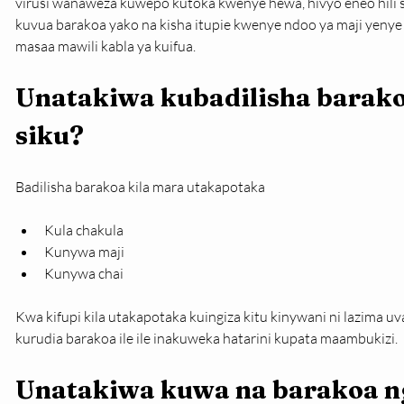
virusi wanaweza kuwepo kutoka kwenye hewa, hivyo eneo hili s
kuvua barakoa yako na kisha itupie kwenye ndoo ya maji yenye
masaa mawili kabla ya kuifua.
Unatakiwa kubadilisha barako
siku?
Badilisha barakoa kila mara utakapotaka
Kula chakula
Kunywa maji
Kunywa chai
Kwa kifupi kila utakapotaka kuingiza kitu kinywani ni lazima u
kurudia barakoa ile ile inakuweka hatarini kupata maambukizi.
Unatakiwa kuwa na barakoa n