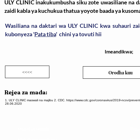
ULY CLINIC inakukumbusha siku zote uwasiliane na d
zaidi kabla ya kuchukua thatua yoyote baada ya kusoma
Wasiliana na daktari wa ULY CLINIC kwa suhauri zai
kubonyeza '
Pata tiba
' chini ya tovuti hii
Imeandikwa;
<<<<
Orodha kuu
Rejea za mada:
1. ULY CLINIC maswali na majibu 2. CDC. https://www.cdc.gov/coronavirus/2019-ncov/prevent-g
28.06.2020
Maoni ya wateja
Timu
Mahali tunapatikana
Utar