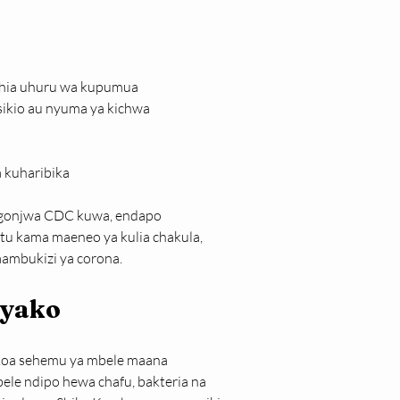
chia uhuru wa kupumua
ikio au nyuma ya kichwa
 kuharibika
magonjwa CDC kuwa, endapo 
u kama maeneo ya kulia chakula, 
aambukizi ya corona.
 yako
akoa sehemu ya mbele maana 
le ndipo hewa chafu, bakteria na 