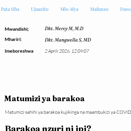
Pata tiba
Ujauzito
Mlo Afya
Mafunzo
Dawa
Dkt. Mercy M, M.D
Mwandishi;
Mhariri:
Dkt. Mangwella S, MD
Imeboreshwa
2 Aprili 2026, 12:09:07
Matumizi ya barakoa
Matumizi sahihi ya barakoa kujikinga na maambukizi ya COVID
Barakoa nzuri ni ipi?