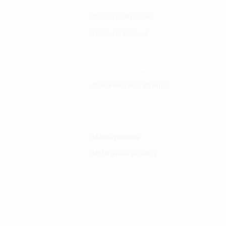
Dirisha la Mgonjwa
Dirisha la Daktari
Dodoso la matibabu
Fursa za kibiashara
Jiunge kwa makala mpya
Kuhusu ULY CLINIC
Kamusi ya ULY CLINIC
Maoni ya mteja
Malalamiko ya mteja