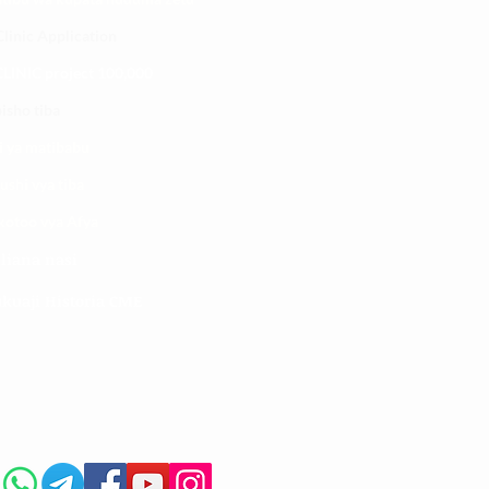
linic Application
LINIC project 100,00
0
isho tiba
i ya matibabu
ushi vya tiba
kotoo vya Afya
liana nasi
kuaji Historia CME