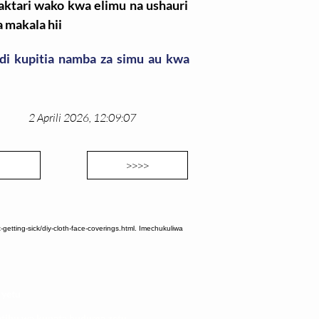
aktari wako kwa elimu na ushauri
 makala hii
di kupitia namba za simu au kwa
2 Aprili 2026, 12:09:07
>>>>
etting-sick/diy-cloth-face-coverings.html. Imechukuliwa
 yetu
atibu wa kupata huduma zetu