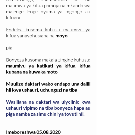
maumivu ya kifua pamoja na mkanda wa
malenge lenge nyuma ya mgongo au
kifuani
Endelea kusoma kuhusu maumivu ya
kifua yanayohusiana na
moyo
pia
Bonyeza kusoma makala zingine kuhusu;
maumivu ya katikati ya kifua
,
kifua
kubana na kuwaka moto
Muulize daktari wako endapo una dalili
hii kwa ushauri, uchunguzi na tiba
Wasiliana na daktari wa ulyclinic kwa
ushauri vipimo na tiba bonyeza hapa au
piga namba za simu chini ya tovuti hii.
Imeboreshwa
05.08.2020