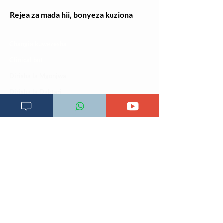
Rejea za mada hii, bonyeza kuziona
Changia kuwezesha
Clinical bot
Dirisha la Mgonjwa
Dirisha la Daktari
Dodoso la matibabu
Fursa za kibiashara
Jiunge kwa makala mpya
Kuhusu ULY CLINIC
Kamusi ya ULY CLINIC
Maoni ya mteja
Malalamiko ya mteja
Maoni ya wateja