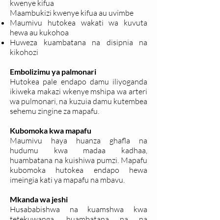
kwenye kifua
Maambukizi kwenye kifua au uvimbe
Maumivu hutokea wakati wa kuvuta
hewa au kukohoa
Huweza kuambatana na disipnia na
kikohozi
Embolizimu ya palmonari
Hutokea pale endapo damu iliyoganda
ikiweka makazi wkenye mshipa wa arteri
wa pulmonari, na kuzuia damu kutembea
sehemu zingine za mapafu.
Kubomoka kwa mapafu
Maumivu haya huanza ghafla na
hudumu kwa madaa kadhaa,
huambatana na kuishiwa pumzi. Mapafu
kubomoka hutokea endapo hewa
imeingia kati ya mapafu na mbavu.
Mkanda wa jeshi
Husababishwa na kuamshwa kwa
tetekuwanga, huambatana na na