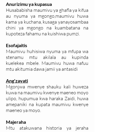
Anurizimu ya kupasua
Husababisha maumivu ya ghafla ya kifua
au nyuma ya mgongo,maumivu huwa
kama ya kuchana, kusaga yanayosambaa
chini ya mgongo na kuambatana na
kupoteza fahamu na kuishiwa pumzi.
Esofajaitis
Maumivu huhisiwa nyuma ya mfupa wa
stenamu mtu akilala au kupinda
kuelekea mbele. Maumivu huwa nafuu
mtu akitumia dawa jamii ya antasidi
Ang'zayati
Mgonjwa mwenye shauku kali huweza
kuwa na maumivu kwenye maeneo moyo
ulipo, hupumua kwa haraka Zaidi, huwa
amepaniki na kupata maumivu kwenye
maeneo ya moyo.
Majeraha
Mtu atakuwana historia ya jeraha