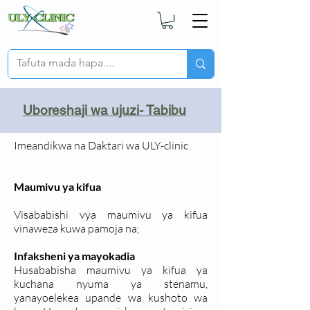
Uboreshaji wa ujuzi- Tabibu
Imeandikwa na Daktari wa ULY-clinic
Maumivu ya kifua
Visababishi vya maumivu ya kifua
vinaweza kuwa pamoja na;
Infaksheni ya mayokadia
Husababisha maumivu ya kifua ya
kuchana nyuma ya stenamu,
yanayoelekea upande wa kushoto wa