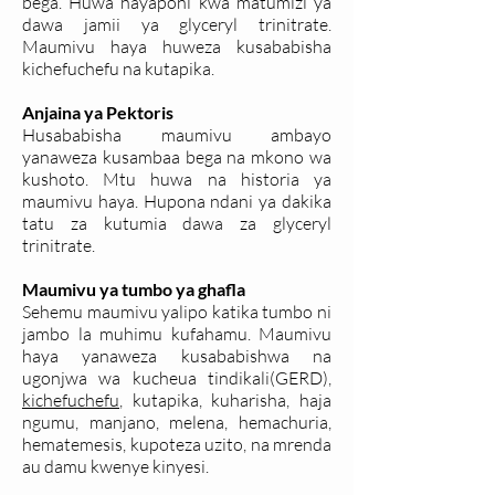
bega. Huwa hayaponi kwa matumizi ya
dawa jamii ya glyceryl trinitrate.
Maumivu haya huweza kusababisha
kichefuchefu na kutapika.
Anjaina ya Pektoris
Husababisha maumivu ambayo
yanaweza kusambaa bega na mkono wa
kushoto. Mtu huwa na historia ya
maumivu haya. Hupona ndani ya dakika
tatu za kutumia dawa za glyceryl
trinitrate.
Maumivu ya tumbo ya ghafla
Sehemu maumivu yalipo katika tumbo ni
jambo la muhimu kufahamu. Maumivu
haya yanaweza kusababishwa na
ugonjwa wa kucheua tindikali(GERD),
kichefuchefu
, kutapika, kuharisha, haja
ngumu, manjano, melena, hemachuria,
hematemesis, kupoteza uzito, na mrenda
au damu kwenye kinyesi.