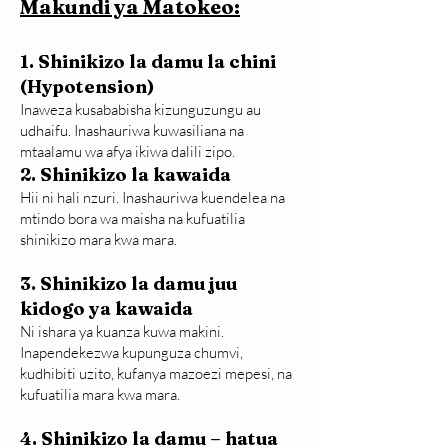
Makundi ya Matokeo:
1. Shinikizo la damu la chini
(Hypotension)
Inaweza kusababisha kizunguzungu au
udhaifu. Inashauriwa kuwasiliana na
mtaalamu wa afya ikiwa dalili zipo.
2. Shinikizo la kawaida
Hii ni hali nzuri. Inashauriwa kuendelea na
mtindo bora wa maisha na kufuatilia
shinikizo mara kwa mara.
3. Shinikizo la damu juu
kidogo ya kawaida
Ni ishara ya kuanza kuwa makini.
Inapendekezwa kupunguza chumvi,
kudhibiti uzito, kufanya mazoezi mepesi, na
kufuatilia mara kwa mara.
4. Shinikizo la damu – hatua