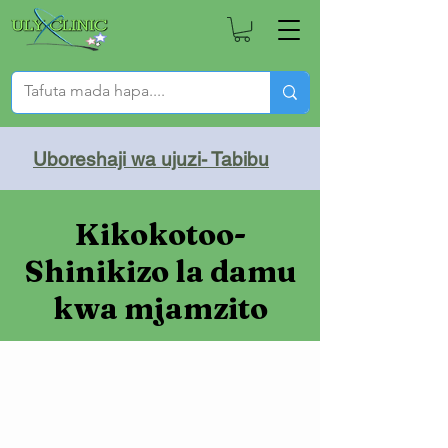
Uboreshaji wa ujuzi- Tabibu
Kikokotoo-
Shinikizo la damu
kwa mjamzito