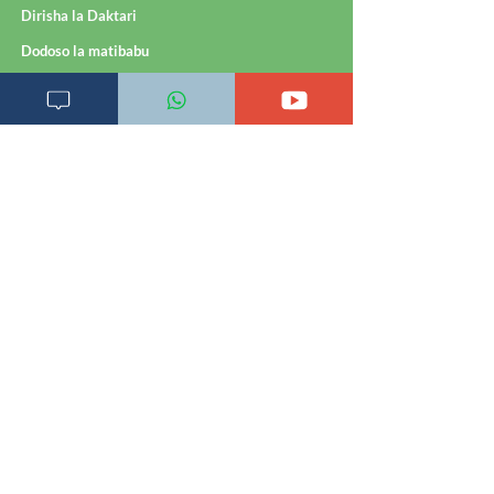
Dirisha la Daktari
Dodoso la matibabu
Fursa za kibiashara
Jiunge kwa makala mpya
Kuhusu ULY CLINIC
Kamusi ya ULY CLINIC
Maoni ya mteja
Malalamiko ya mteja
Maoni ya wateja
Mahali tunapatikana
Makundi mengine ya
telegram
Matangazo na udhamini
​Matibabu ya nyumbani
Maono na dira yetu