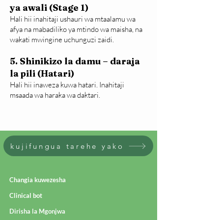
ya awali (Stage 1)
Hali hii inahitaji ushauri wa mtaalamu wa
afya na mabadiliko ya mtindo wa maisha, na
wakati mwingine uchunguzi zaidi.
5. Shinikizo la damu – daraja
la pili (Hatari)
Hali hii inaweza kuwa hatari. Inahitaji
msaada wa haraka wa daktari.
kujifungua tarehe yako
Changia kuwezesha
Clinical bot
Dirisha la Mgonjwa