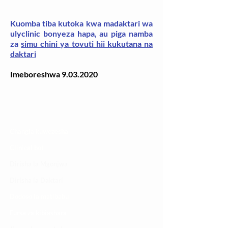
Kuomba tiba kutoka kwa madaktari wa
ulyclinic bonyeza hapa, au piga namba
za
simu chini ya tovuti hii kukutana na
daktari
Imeboreshwa
9.03.2020
Changia kuwezesha
Clinical bot
Dirisha la Mgonjwa
Dirisha la Daktari
Dodoso la matibabu
Fursa za kibiashara