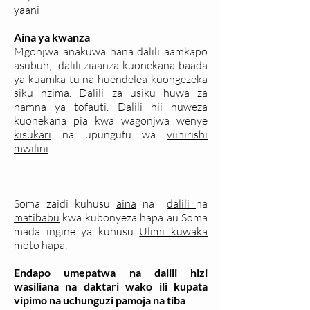
yaani
Aina ya kwanza
Mgonjwa anakuwa hana dalili aamkapo
asubuh, dalili ziaanza kuonekana baada
ya kuamka tu na huendelea kuongezeka
siku nzima. Dalili za usiku huwa za
namna ya tofauti. Dalili hii huweza
kuonekana pia kwa wagonjwa wenye
kisukari
na upungufu wa
viinirishi
mwilini
Soma zaidi kuhusu
aina
na
dalili
na
matibabu
kwa kubonyeza hapa au Soma
mada ingine ya kuhusu
Ulimi kuwaka
moto hapa
,
Endapo umepatwa na dalili hizi
wasiliana na daktari wako ili kupata
vipimo na uchunguzi pamoja na tiba