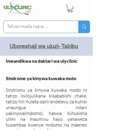
Uboreshaji wa ujuzi- Tabibu
Imeandikwa na daktari wa ulyclinic
Sindrome ya kinywa kuwaka moto
Sindromu ya kinywa kuwaka modo ni
tatizo lisilojulikana kisababishi chake,
tatizo hili huleta dalili endelevu za kuhisi
unaungua ndani
yakinywa(mdomo), haswa, ikihusisha
ulimi na maumivu hayo yanaweza
kusambaa kwenye midomo na maeneo