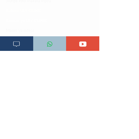
Jiunge kwa makala mpya
Kuhusu ULY CLINIC
Kamusi ya ULY CLINIC
Maoni ya mteja
Malalamiko ya mteja
Maoni ya wateja
Mahali tunapatikana
Makundi mengine ya
telegram
Matangazo na udhamini
​Matibabu ya nyumbani
Maono na dira yetu
Pata tiba
Programu za mafunzo
Sheria na masharti
Tafiti ULY CLINIC Swahili AI