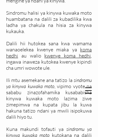
mengine ya ndani ya kinywa.
Sindromu halisi ya kinywa kuwaka moto
huambatana na dalili za kubadilika kwa
ladha ya chakula na hisia za kinywa
kukauka.
Dalili hii hutokea sana kwa wamama
wanaoelekea kwenye miaka ya
koma
hedhi
au walio
kwenye koma hedhi
,
ingawa inaweza kutokea kwenye kipindi
cha umri wowote ule.
Ili mtu asemekane ana tatizo la
sindromu
ya kinywa kuwaka moto
, vipimo vyote na
sababu zinazofahamika kusababisha
kinywa kuwaka moto lazima ziwe
zimepimwa na kupata jibu la kuwa
hakuna tatizo ndani ya mwili isipokuwa
dalili hiyo tu.
Kuna makundi tofauti ya
sindromu ya
kinywa kuwaka moto
kutokana na dalili