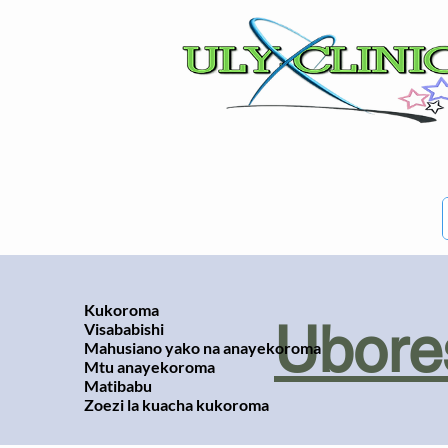
Kukoroma
Ubores
Visababishi
Mahusiano yako na anayekoroma
Mtu anayekoroma
Matibabu
Zoezi la kuacha kukoroma