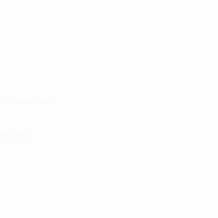
 yetu
atibu wa kupata huduma zetu
linic Application
LINIC project 100,00
0
isho tiba
i ya matibabu
ushi vya tiba
kotoo vya Afya
liana nasi