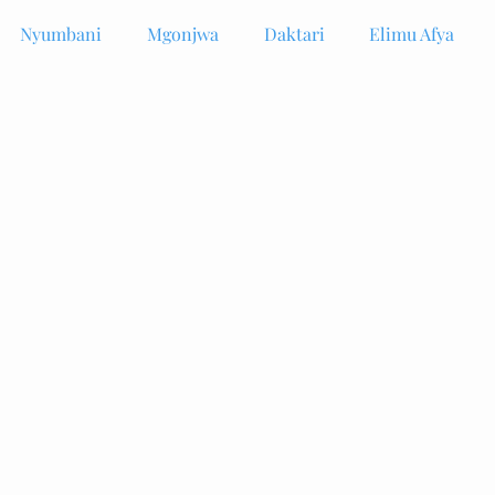
Nyumbani
Mgonjwa
Daktari
Elimu Afya