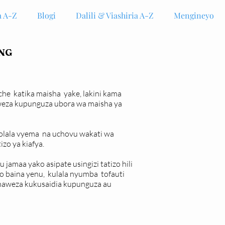
 A-Z
Blogi
Dalili & Viashiria A-Z
Mengineyo
ING
he katika maisha yake, lakini kama
weza kupunguza ubora wa maisha ya
lala vyema na uchovu wakati wa
zo ya kiafya.
maa yako asipate usingizi tatizo hili
o baina yenu, kulala nyumba tofauti
i zinaweza kukusaidia kupunguza au