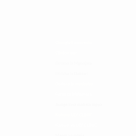
Changia kuwezesha
Clinical bot
Dirisha la Mgonjwa
Dirisha la Daktari
Dodoso la matibabu
Fursa za kibiashara
Jiunge kwa makala mpya
Kuhusu ULY CLINIC
Kamusi ya ULY CLINIC
Maoni ya mteja