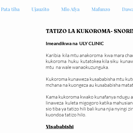
Pata tiba
Ujauzito
Mlo Afya
Mafunzo
Dawa
TATIZO LA KUKOROMA- SNOR
Imeandikwa na ULY CLINIC
Karibia kila mtu anakoroma kwa mara chac
kukoroma huku kutatokea kila siku kuna
mtu na wale wanaokuzunguka.
Kukoroma kunaweza kusababisha mtu kuto
mchana na kuongeza au kusababisha matati
Kama kukoroma kwako kunafanya ndugu au ja
linaweza kuleta migogoro katika mahusian
sio tiba ya tatizo hili bali kuna njia nying
kuondoa tatizo hilo.
Visababishi