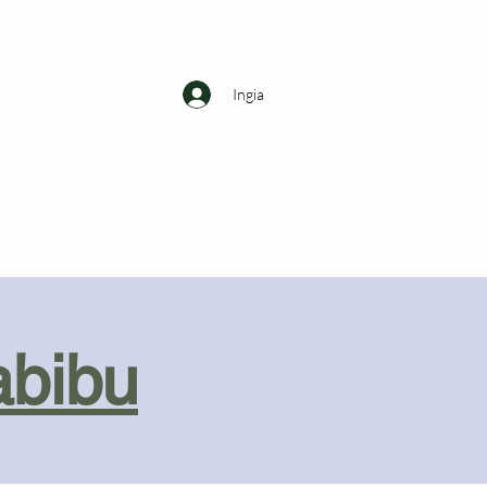
Ingia
abibu