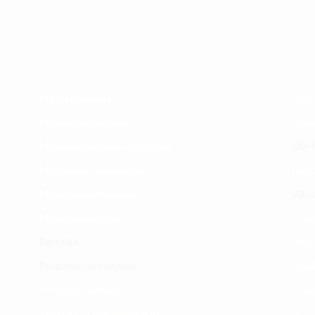
Maoni ya wateja
Timu
Mahali tunapatikana
Utar
Makundi mengine ya
telegram
ULY-C
Matangazo na udhamini
ULY C
​Matibabu ya nyumbani
Vifup
Maono na dira yetu
Tiket
Pata tiba
Vifur
Programu za mafunzo
Viko
Sheria na masharti
Wasi
Tafiti ULY CLINIC Swahili AI