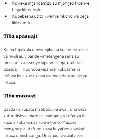
Kuweka mgandamizo au mjongeo kwenye 
bega lililovunjika
Kubebesha uzito kwenye mkono wa bega 
lililovunjika
Tiba upasuaji
Kama fupakola umevunjika na kuchomoza nje 
ya mwili au vipande vimetengena sana au 
umevunjika kwenye vipande vingi, utahitaji 
upasuaji ili kuondoa vipande, kukutanisha 
mifupa kwa kuwekewa vyuma ndani au nje ya 
mfupa.
Tiba mazoezi
Baada ya kupata matibabu ya awali, unaweza 
kufundishwa mazoezi madogo ya kufanya ili 
kuzuia kukakamaa kwa mkono. Mazoezi 
mengine pia utafundishwa kuyafanya wakati 
mfupa umeshaunga. Unashaurwa usifanye 