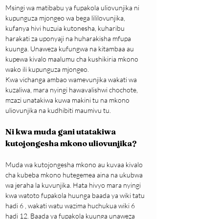
Msingi wa matibabu ya fupakola uliovunjika ni 
kupunguza mjongeo wa bega lililovunjika, 
kufanya hivi huzuia kutonesha, kuharibu 
harakati za uponyaji na huharakisha mfupa 
kuunga. Unaweza kufungwa na kitambaa au 
kupewa kivalo maalumu cha kushikiria mkono 
wako ili kupunguza mjongeo.
Kwa vichanga ambao wamevunjika wakati wa 
kuzaliwa, mara nyingi hawavalishwi chochote, 
mzazi unatakiwa kuwa makini tu na mkono 
uliovunjika na kudhibiti maumivu tu.
Ni kwa muda gani utatakiwa 
kutojongesha mkono uliovunjika?
Muda wa kutojongesha mkono au kuvaa kivalo 
cha kubeba mkono hutegemea aina na ukubwa 
wa jeraha la kuvunjika. Hata hivyo mara nyingi 
kwa watoto fupakola huunga baada ya wiki tatu 
hadi 6 , wakati watu wazima huchukua wiki 6 
hadi 12. Baada ya fupakola kuunga unaweza 