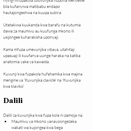
nyingi mfupakola uliovunjika hupona wenyewe 
bila kufanyiwa matibabu endapo 
hautajongeshwa na kuupa subira.
Utatakiwa kuukanda kwa barafu na kutumia 
dawa za maumivu au kuufunga mkono ili 
usijongee kuharakisha uponyaji.
Kama mfupa umevunjika vibaya, utahitaji 
upasuaji ili kuufanya uunge haraka na katika 
anatomia yake ya kawaida.
Kuvunji kwa fupakola hufahamika kwa majina 
mengine ya 'Kuvunjika clavicle' na 'Kuvunjika 
kwa klaviko'
Dalili
Dalili za kuvunjika kwa fupa kola ni pamoja na;
Maumivu ya mkono yanayoongezeka 
wakati wa kujongea kwa bega