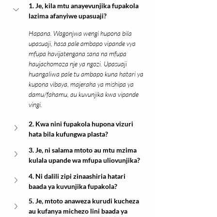
1. Je, kila mtu anayevunjika fupakola 
lazima afanyiwe upasuaji?
Hapana. Wagonjwa wengi hupona bila 
upasuaji, hasa pale ambapo vipande vya 
mfupa havijatengana sana na mfupa 
haujachomoza nje ya ngozi. Upasuaji 
huangaliwa pale tu ambapo kuna hatari ya 
kupona vibaya, majeraha ya mishipa ya 
damu/fahamu, au kuvunjika kwa vipande 
vingi.
2. Kwa nini fupakola hupona vizuri 
hata bila kufungwa plasta?
3. Je, ni salama mtoto au mtu mzima 
kulala upande wa mfupa uliovunjika?
4. Ni dalili zipi zinaashiria hatari 
baada ya kuvunjika fupakola?
5. Je, mtoto anaweza kurudi kucheza 
au kufanya michezo lini baada ya 