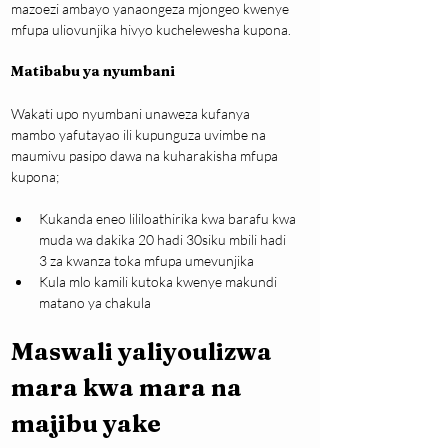
mazoezi ambayo yanaongeza mjongeo kwenye 
mfupa uliovunjika hivyo kuchelewesha kupona.
Matibabu ya nyumbani
Wakati upo nyumbani unaweza kufanya 
mambo yafutayao ili kupunguza uvimbe na 
maumivu pasipo dawa na kuharakisha mfupa 
kupona;
Kukanda eneo lililoathirika kwa barafu kwa 
muda wa dakika 20 hadi 30siku mbili hadi 
3 za kwanza toka mfupa umevunjika
Kula mlo kamili kutoka kwenye makundi 
matano ya chakula
Maswali yaliyoulizwa 
mara kwa mara na 
majibu yake