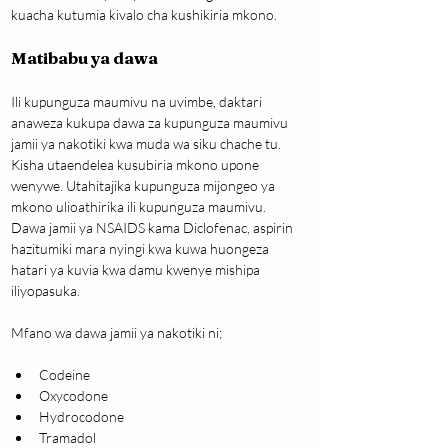
kuacha kutumia kivalo cha kushikiria mkono.
Matibabu ya dawa
Ili kupunguza maumivu na uvimbe, daktari 
anaweza kukupa dawa za kupunguza maumivu 
jamii ya nakotiki kwa muda wa siku chache tu. 
Kisha utaendelea kusubiria mkono upone 
wenywe. Utahitajika kupunguza mijongeo ya 
mkono ulioathirika ili kupunguza maumivu. 
Dawa jamii ya NSAIDS kama Diclofenac, aspirin 
hazitumiki mara nyingi kwa kuwa huongeza 
hatari ya kuvia kwa damu kwenye mishipa 
iliyopasuka.
Mfano wa dawa jamii ya nakotiki ni;
Codeine
Oxycodone
Hydrocodone
Tramadol