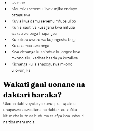
Uvimbe
Maumivu sehemu iliyovunjika endapo 
pataguswa
Kuvia kwa damu sehemu mfupa ulipo
Kuhisi sauti ya kusagana kwa mifupa 
wakati wa bega linajongea
Kupoteza uwezo wa kujongesha bega
Kukakamaa kwa bega
Kwa vichanga kushindwa kujongea kwa 
mkono siku kadhaa baada ya kuzaliwa
Kichanga kulia anapoguswa mkono 
uliovunjika
Wakati gani uonane na 
daktari haraka?
Ukiona dalili yoyote ya kuvunjika fupakola 
unapaswa kawasiliana na daktari au kufika 
kituo cha kutolea huduma za afya kwa ushauri 
na tiba mara moja.