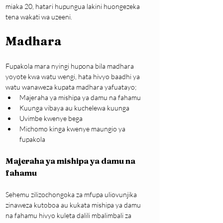
miaka 20, hatari hupungua lakini huongezeka 
tena wakati wa uzeeni.
Madhara
Fupakola mara nyingi hupona bila madhara 
yoyote kwa watu wengi, hata hivyo baadhi ya 
watu wanaweza kupata madhara yafuatayo;
Majeraha ya mishipa ya damu na fahamu
Kuunga vibaya au kuchelewa kuunga
Uvimbe kwenye bega
Michomo kinga kwenye maungio ya 
fupakola
Majeraha ya mishipa ya damu na 
fahamu
Sehemu zilizochongoka za mfupa uliovunjika 
zinaweza kutoboa au kukata mishipa ya damu 
na fahamu hivyo kuleta dalili mbalimbali za 