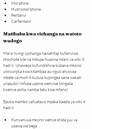
Morphine
Hydromorphone
Fentanyl
Carfentanil
Matibabu kwa vichanga na watoto 
wadogo
Mara nyingi vjichanga hawahitaji kufanyiwa 
chochote kile na mdupa hupona ndani ya wiki 3 
hadi 6. Unaweza kufundishwa kubana mkono 
uliovunjika kwa kitambaa au nguo aliyovaa 
mbele ya mwili ili kuzuia kujongea sana wakati 
unasubiri mfupa upone wenywe (Angalia 
kwenye picha namba tatu kwa mfano)
Epuka mambo yafuatayo mpaka baada ya wiki 4 
hadi 6
Kunyanyua mkono wenye shida juu ya 
usawa wa bega