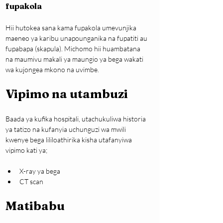
fupakola
Hii hutokea sana kama fupakola umevunjika 
maeneo ya karibu unapounganika na fupatiti au 
fupabapa (skapula). Michomo hii huambatana 
na maumivu makali ya maungio ya bega wakati 
wa kujongea mkono na uvimbe.
Vipimo na utambuzi
Baada ya kufika hospitali, utachukuliwa historia 
ya tatizo na kufanyia uchunguzi wa mwili 
kwenye bega lililoathirika kisha utafanyiwa 
vipimo kati ya;
X-ray ya bega
CT scan
Matibabu