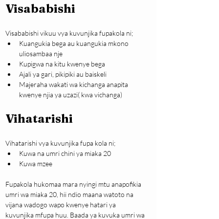
Visababishi 
Visababishi vikuu vya kuvunjika fupakola ni;
Kuangukia bega au kuangukia mkono 
uliosambaa nje
Kupigwa na kitu kwenye bega
Ajali ya gari, pikipiki au baiskeli
Majeraha wakati wa kichanga anapita 
kwenye njia ya uzazi( kwa vichanga)
Vihatarishi
Vihatarishi vya kuvunjika fupa kola ni;
Kuwa na umri chini ya miaka 20
Kuwa mzee
Fupakola hukomaa mara nyingi mtu anapofikia 
umri wa miaka 20, hii ndio maana watoto na 
vijana wadogo wapo kwenye hatari ya 
kuvunjika mfupa huu. Baada ya kuvuka umri wa 