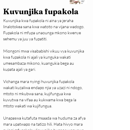
Kuvunjika fupakola
Kuvunjika kwa fupakola ni aina ya jeraha 
linalotokea sana kwa watoto na vijana wadogo. 
Fupakola ni mfupa unaounga mkono kwenye 
sehemu ya juu ya fupatiti.
Miongoni mwa visababishi vikuu vya kuvunjika 
kwa fupakola ni ajali ya kunguka wakati 
umesambaza mikono, kuangukia bega au 
kupata ajali ya gari.
Vichanga mara nyingi huvunjika fupakola 
wakati kuzaliwa endapo njia ya uzazi ni ndogo, 
mtoto ni mkubwa sana, kujifungua kwa 
kuvutwa na vifaa au kukwama kwa bega la 
mtoto wakati wa kujifungua.
Unapaswa kutafuta msaada wa huduma za afya 
mara upatwapo na tatizo hili. Hata hivyo mara 