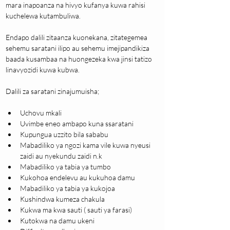
mara inapoanza na hivyo kufanya kuwa rahisi 
kuchelewa kutambuliwa.
Endapo dalili zitaanza kuonekana, zitategemea 
sehemu saratani ilipo au sehemu imejipandikiza 
baada kusambaa na huongezeka kwa jinsi tatizo 
linavyozidi kuwa kubwa. 
Dalili za saratani zinajumuisha;
Uchovu mkali
Uvimbe eneo ambapo kuna ssaratani
Kupungua uzzito bila sababu
Mabadiliko ya ngozi kama vile kuwa nyeusi 
zaidi au nyekundu zaidi n.k
Mabadiliko ya tabia ya tumbo
Kukohoa endelevu au kukuhoa damu
Mabadiliko ya tabia ya kukojoa
Kushindwa kumeza chakula
Kukwa ma kwa sauti ( sauti ya farasi)
Kutokwa na damu ukeni