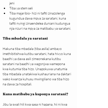
jeni
Tiba ya stem seli
Tiba majaribio- hizi ni tafiti zinazolenga 
kugundua dawa mpya za saratani, kuna 
tafiti nyingi zinaendelea duniani kudungua 
njia nzuri na mpya za matibabu ya saratani.
Tiba mbadala ya saratani
Hakuna tiba mbadala (tiba asilia) ambayo 
imethibitishwa kutibu saratani, hata hivyo kuna 
baadhi ya dawa asili zimeonekana kutibu 
saratani na baadhi ya wagonjwa wamepona 
kwa kutumia tiba hizo. Unapokuwa unatumia 
tiba mbadala unatakiwa kushauriana na daktari 
wako kwanza kuhusu mwingiliano wa tiba hizo 
na dawa za hospitali.
Kuna matibabu ya kuponya saratani?
Jibu la swali hili kwa sasa ni hapana, hii ni kwa 