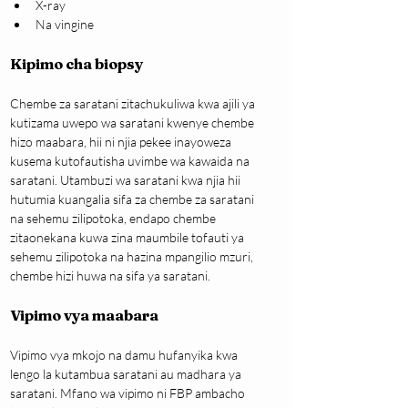
X-ray
Na vingine
Kipimo cha biopsy
Chembe za saratani zitachukuliwa kwa ajili ya 
kutizama uwepo wa saratani kwenye chembe 
hizo maabara, hii ni njia pekee inayoweza 
kusema kutofautisha uvimbe wa kawaida na 
saratani. Utambuzi wa saratani kwa njia hii 
hutumia kuangalia sifa za chembe za saratani 
na sehemu zilipotoka, endapo chembe 
zitaonekana kuwa zina maumbile tofauti ya 
sehemu zilipotoka na hazina mpangilio mzuri, 
chembe hizi huwa na sifa ya saratani.
Vipimo vya maabara
Vipimo vya mkojo na damu hufanyika kwa 
lengo la kutambua saratani au madhara ya 
saratani. Mfano wa vipimo ni FBP ambacho 