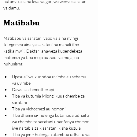
hufanyika sana kwa wagonjwa wenye saratani 
ya damu.
Matibabu
Matibabu ya saratani yapo ya aina nyingi 
ikitegemea aina ya saratani na mahali ilipo 
katika mwili. Daktari anaweza kupendekeza 
matumizi ya tiba moja au zaidi ya moja, na 
huhusisha;
Upasuaji wa kuondoa uvimbe au sehemu 
ya uvimbe
Dawa za chemotherapi
Tiba ya kutumia Mionzi kuua chembe za 
saratani
Tiba ya vichochezi au homoni
Tiba dhamiria- hulenga kutambua udhaifu 
wa chembe za saratani unaofanya chembe 
iwe na tabia za kisaratani kisha kuzuia
Tiba ya jeni- hulenga kutambua udhaifu wa 