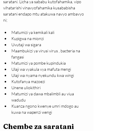
saratani. Licha ya sababu kutofahamika, vipo 
vihatarishi vinavyofahamika kusababisha 
saratani endapo mtu atakuwa navyo ambavyo 
ni;
Matumizi ya kemikali kali
Kupigwa na mionzi
Uvutaji wa sigara
Maambukizi ya virusi virus , bacteria na 
fangasi
Matumizi ya pombe kupindukia
Ulaji wa vyakula vya mafuta mengi
Ulaji wa nyama nyekundu kwa wingi
Kutofanya mazoezi
Unene uliokithiri
Matumizi ya dawa mbalimbli au viua 
wadudu
Kuanza ngono kwenye umri mdogo au 
kuwa na wapenzi wengi
Chembe za saratani 