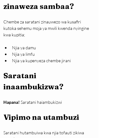
zinaweza sambaa?
Chembe za saratani zinauwezo wa kusafiri 
kutoka sehemu moja ya mwili kwenda nyingine 
kwa kupitia;
Njia ya damu
Njia ya limfu
Njia ya kupenyeza chembe jirani
Saratani 
inaambukizwa?
Hapana!
 Saratani haiambukizwi
Vipimo na utambuzi
Saratani hutambuiwa kwa njia tofauti zikiwa 