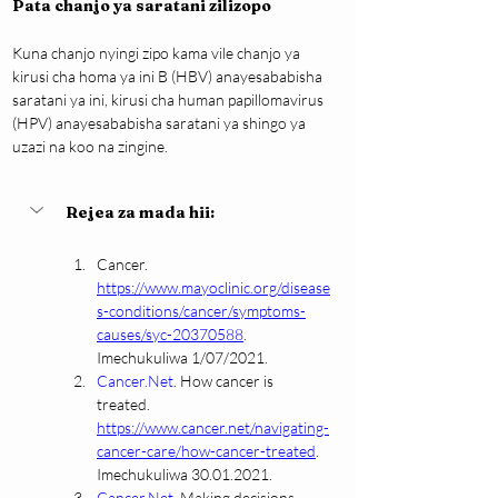
Pata chanjo ya saratani zilizopo
Kuna chanjo nyingi zipo kama vile chanjo ya 
kirusi cha homa ya ini B (HBV) anayesababisha 
saratani ya ini, kirusi cha human papillomavirus 
(HPV) anayesababisha saratani ya shingo ya 
uzazi na koo na zingine.
Rejea za mada hii:
Cancer. 
https://www.mayoclinic.org/disease
s-conditions/cancer/symptoms-
causes/syc-20370588
. 
Imechukuliwa 1/07/2021.
Cancer.Net
. How cancer is 
treated. 
https://www.cancer.net/navigating-
cancer-care/how-cancer-treated
. 
Imechukuliwa 30.01.2021.
Cancer.Net
. Making decisions 