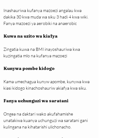
Inashauriwa kufanya mazoezi angalau kwa 
dakika 30 kwa muda wa siku 3 hadi 4 kwa wiki. 
Fanya mazoezi ya aerobiki na anaerobic
Kuwa na uzito wa kiafya
Zingatia kuwa na BMI inayoshauriwa kwa 
kuzingatia mlo na kufanya mazoezi
Kunywa pombe kidogo
Kama umechagua kunyw apombe, kunywa kwa 
kiasi kidogo kinachoshauriw akiafya kwa siku.
Fanya uchunguzi wa saratani
Ongea na daktari wako akufahamishe 
unatakiwa kuanya uchunguzi wa saratani gani 
kulingana na kihatarishi ulichonacho.