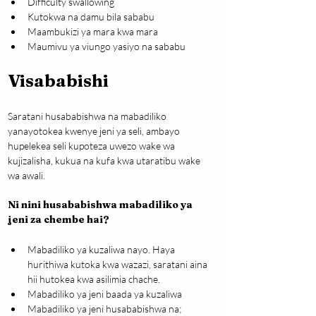
Difficulty swallowing
Kutokwa na damu bila sababu
Maambukizi ya mara kwa mara
Maumivu ya viungo yasiyo na sababu
Visababishi
Saratani husababishwa na mabadiliko 
yanayotokea kwenye jeni ya seli, ambayo 
hupelekea seli kupoteza uwezo wake wa 
kujizalisha, kukua na kufa kwa utaratibu wake 
wa awali.
Ni nini husababishwa mabadiliko ya 
jeni za chembe hai?
Mabadiliko ya kuzaliwa nayo. Haya 
hurithiwa kutoka kwa wazazi, saratani aina 
hii hutokea kwa asilimia chache.
Mabadiliko ya jeni baada ya kuzaliwa
Mabadiliko ya jeni husababishwa na;