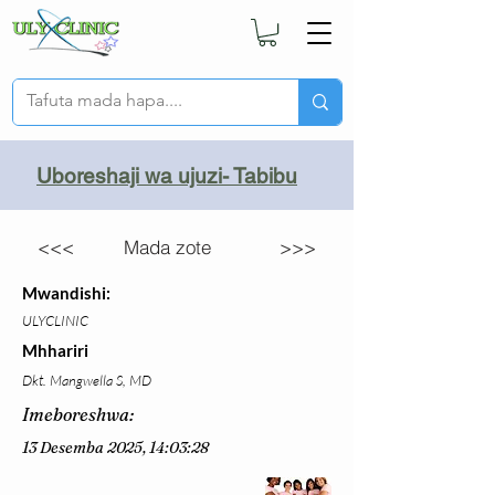
Uboreshaji wa ujuzi- Tabibu
<<<
Mada zote
>>>
Mwandishi:
ULYCLINIC
Mhhariri
Dkt. Mangwella S, MD
Imeboreshwa:
13 Desemba 2025, 14:03:28