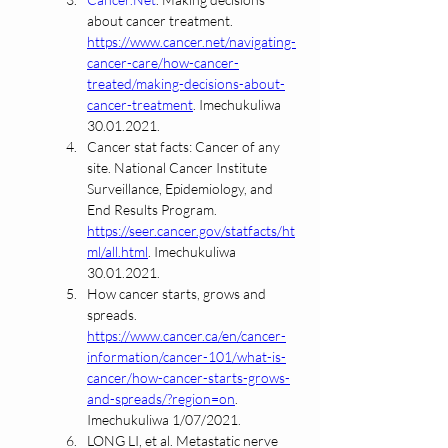
about cancer treatment. 
https://www.cancer.net/navigating-
cancer-care/how-cancer-
treated/making-decisions-about-
cancer-treatment
. Imechukuliwa 
30.01.2021.
Cancer stat facts: Cancer of any 
site. National Cancer Institute 
Surveillance, Epidemiology, and 
End Results Program. 
https://seer.cancer.gov/statfacts/ht
ml/all.html
. Imechukuliwa 
30.01.2021.
How cancer starts, grows and 
spreads. 
https://www.cancer.ca/en/cancer-
information/cancer-101/what-is-
cancer/how-cancer-starts-grows-
and-spreads/?region=on
. 
Imechukuliwa 1/07/2021.
LONG LI, et al. Metastatic nerve 