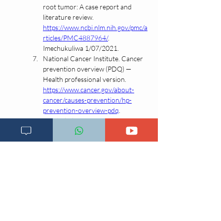
root tumor: A case report and 
literature review. 
https://www.ncbi.nlm.nih.gov/pmc/a
rticles/PMC4887964/
. 
Imechukuliwa 1/07/2021.
National Cancer Institute. Cancer 
prevention overview (PDQ) — 
Health professional version. 
https://www.cancer.gov/about-
cancer/causes-prevention/hp-
prevention-overview-pdq
. 
Imechukuliwa 30.01.2021.
National Cancer Institute. Cancer 
screening overview (PDQ) — 
Health professional version. 
https://www.cancer.gov/about-
cancer/screening/hp-screening-
overview-pdq
. Imechukuliwa 
30.01.2021.
National Cancer Institute. Cancer 
staging. 