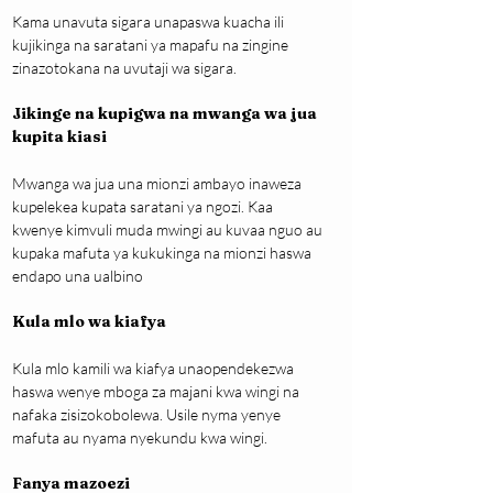
Kama unavuta sigara unapaswa kuacha ili 
kujikinga na saratani ya mapafu na zingine 
zinazotokana na uvutaji wa sigara.
Jikinge na kupigwa na mwanga wa jua 
kupita kiasi
Mwanga wa jua una mionzi ambayo inaweza 
kupelekea kupata saratani ya ngozi. Kaa 
kwenye kimvuli muda mwingi au kuvaa nguo au 
kupaka mafuta ya kukukinga na mionzi haswa 
endapo una ualbino
Kula mlo wa kiafya
Kula mlo kamili wa kiafya unaopendekezwa 
haswa wenye mboga za majani kwa wingi na 
nafaka zisizokobolewa. Usile nyma yenye 
mafuta au nyama nyekundu kwa wingi.
Fanya mazoezi