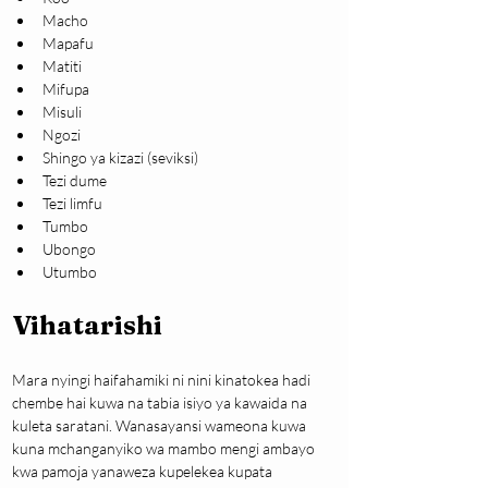
Macho
Mapafu
Matiti
Mifupa
Misuli
Ngozi
Shingo ya kizazi (seviksi)
Tezi dume
Tezi limfu
Tumbo
Ubongo
Utumbo
Vihatarishi
Mara nyingi haifahamiki ni nini kinatokea hadi 
chembe hai kuwa na tabia isiyo ya kawaida na 
kuleta saratani. Wanasayansi wameona kuwa 
kuna mchanganyiko wa mambo mengi ambayo 
kwa pamoja yanaweza kupelekea kupata 