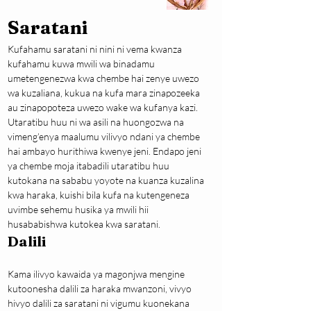
Saratani
Kufahamu saratani ni nini ni vema kwanza 
kufahamu kuwa mwili wa binadamu 
umetengenezwa kwa chembe hai zenye uwezo 
wa kuzaliana, kukua na kufa mara zinapozeeka 
au zinapopoteza uwezo wake wa kufanya kazi. 
Utaratibu huu ni wa asili na huongozwa na 
vimeng’enya maalumu vilivyo ndani ya chembe 
hai ambayo hurithiwa kwenye jeni. Endapo jeni 
ya chembe moja itabadili utaratibu huu 
kutokana na sababu yoyote na kuanza kuzalina 
kwa haraka, kuishi bila kufa na kutengeneza 
uvimbe sehemu husika ya mwili hii 
husababishwa kutokea kwa saratani.
Dalili
Kama ilivyo kawaida ya magonjwa mengine 
kutoonesha dalili za haraka mwanzoni, vivyo 
hivyo dalili za saratani ni vigumu kuonekana 