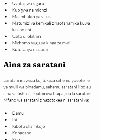
Uvutaji wa sigara
Kupigwa na mionzi
Maambukizi ya virusi
Matumizi ya kemikali zinaofahamika kuwa 
kasinojeni
Uzito uliokithiri
Michomo sugu ya kinga za mwili
Kutofanya mazoezi
Aina za saratani
Saratani inaweza kujitokeza sehemu yoyote ile 
ya mwili wa binadamu, sehemu saratani ilipo au 
aina ya tishu zilizoathiriwa huipa jina la saratani. 
Mfano wa saratani zinazotokea ni saratani ya;
Damu
Ini
Kibofu cha mkojo
Kongosho
Koo