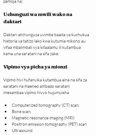
pamoja na;
Uchunguzi wa mwili wako na 
daktari
Daktari atchunguza uvimbe baada ya kuchukua 
historia ya tatizo lako kwa kutumia mikono au 
vifaa mbalimbali vya kitaalamu ili kutambua 
kama una saratani na sifa zake.
Vipimo vya picha ya mionzi
Vipimo hivi hufanyika kutambua aina na sifa za 
saratani na maeneo ambapo saratani 
imesambaa vipimo hivyo hujumuisha
Computerized tomography (CT) scan,
Bone scan,
Magnetic resonance imaging (MRI)
Positron emission tomography (PET) scan
Ultrasound