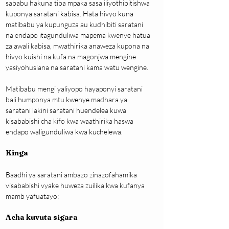
sababu hakuna tiba mpaka sasa iliyothibitishwa 
kuponya saratani kabisa. Hata hivyo kuna 
matibabu ya kupunguza au kudhibiti saratani 
na endapo itagunduliwa mapema kwenye hatua 
za awali kabisa, mwathirika anaweza kupona na 
hivyo kuishi na kufa na magonjwa mengine 
yasiyohusiana na saratani kama watu wengine.
Matibabu mengi yaliyopo hayaponyi saratani 
bali humponya mtu kwenye madhara ya 
saratani lakini saratani huendelea kuwa 
kisababishi cha kifo kwa waathirika haswa 
endapo waligunduliwa kwa kuchelewa.
Kinga
Baadhi ya saratani ambazo zinazofahamika 
visababishi vyake huweza zuilika kwa kufanya 
mamb yafuatayo;
Acha kuvuta sigara