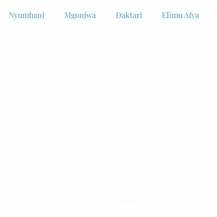
Nyumbani
Mgonjwa
Daktari
Elimu Afya
Changia kuwezesha