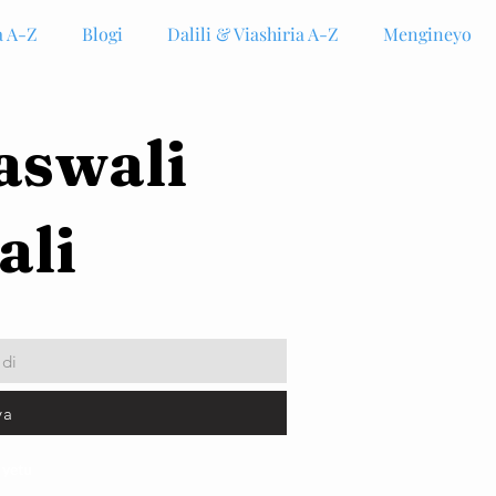
 A-Z
Blogi
Dalili & Viashiria A-Z
Mengineyo
aswali
ali
idi
ya
 yetu