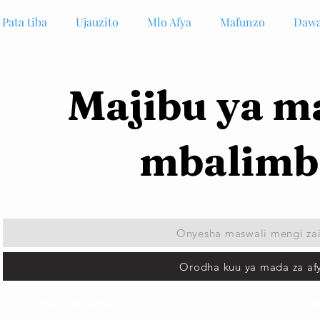
Pata tiba
Ujauzito
Mlo Afya
Mafunzo
Dawa
Majibu ya m
mbalimb
Onyesha maswali mengi za
Orodha kuu ya mada za af
Maoni ya wateja
Timu