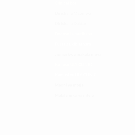
Clinical bot
Dirisha la Mgonjwa
Dirisha la Daktari
Dodoso la matibabu
Fursa za kibiashara
Jiunge kwa makala mpya
Kuhusu ULY CLINIC
Kamusi ya ULY CLINIC
Maoni ya mteja
Malalamiko ya mteja