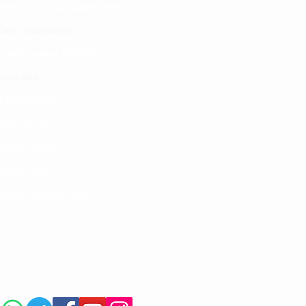
atibu wa kupata huduma zetu
linic Application
LINIC project 100,00
0
isho tiba
i ya matibabu
ushi vya tiba
kotoo vya Afya
liana nasi
kuaji Historia CME