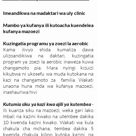
Imeandikwa na madaktari wa uly clinic
Mambo ya kufanya ili kutoacha kuendelea
kufanya mazoezi
Kuzingatia programu ya zoezi la aerobic
Kama ilivyo shida kumaliza dawa
ulizoandikiwa na daktari, kuzingatia
program ya zoezi la aerobic inaweza kuwa
changamoto pia. Mara nyingi kizuizi
kikubwa ni ukosefu wa muda kutokana na
kazi na changamoto za familia. Wakati
unaona huna mda wa kufanya mazoezi,
inashauriwa hivi
Kutumia siku ya kazi kwa ajili ya kutembea
-
Ili kuanza siku na mazoezi, weka gari lako
mbali na kazini kwako na utembee dakika
10 kwenda kazini kwako. Wakati wa kula
chakula cha mchana, tembea dakika 5
kwenda chakula kilipo kutoka kazini, na