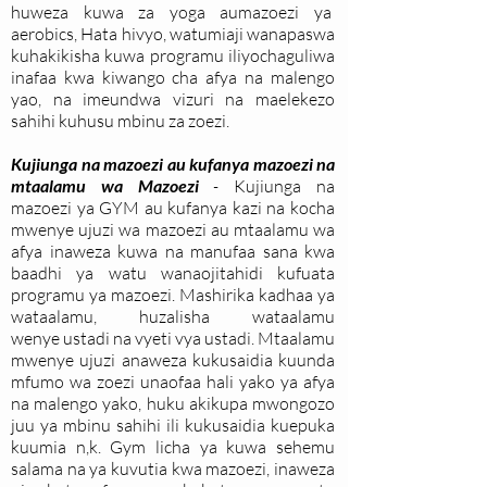
huweza kuwa za yoga aumazoezi ya
aerobics, Hata hivyo, watumiaji wanapaswa
kuhakikisha kuwa programu iliyochaguliwa
inafaa kwa kiwango cha afya na malengo
yao, na imeundwa vizuri na maelekezo
sahihi kuhusu mbinu za zoezi.
Kujiunga na mazoezi au kufanya mazoezi na
mtaalamu wa Mazoezi
-
Kujiunga na
mazoezi ya GYM au kufanya kazi na kocha
mwenye ujuzi wa mazoezi au mtaalamu wa
afya inaweza kuwa na manufaa sana kwa
baadhi ya watu wanaojitahidi kufuata
programu ya mazoezi.
Mashirika kadhaa ya
wataalamu, huzalisha wataalamu
wenye ustadi na vyeti vya ustadi. Mtaalamu
mwenye ujuzi anaweza kukusaidia kuunda
mfumo wa zoezi unaofaa hali yako ya afya
na malengo yako, huku akikupa mwongozo
juu ya mbinu sahihi ili kukusaidia kuepuka
kuumia n,k. Gym licha ya kuwa sehemu
salama na ya kuvutia kwa mazoezi, inaweza