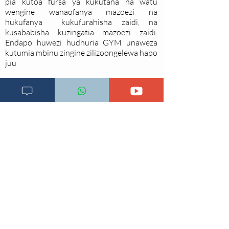
pia kutoa fursa ya kukutana na watu
wengine wanaofanya mazoezi na
hukufanya kukufurahisha zaidi, na
kusababisha kuzingatia mazoezi zaidi.
Endapo huwezi hudhuria GYM unaweza
kutumia mbinu zingine zilizoongelewa hapo
juu
Toleo la 2
Imeboreshwa 4/12/2018
Changia kuwezesha
Clinical bot
Dirisha la Mgonjwa
Dirisha la Daktari
Dodoso la matibabu
Fursa za kibiashara
Jiunge kwa makala mpya
Kuhusu ULY CLINIC