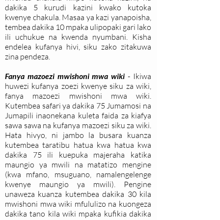
dakika 5 kurudi kazini kwako kutoka
kwenye chakula. Masaa ya kazi yanapoisha,
tembea dakika 10 mpaka ulipopaki gari lako
ili uchukue na kwenda nyumbani. Kisha
endelea kufanya hivi, siku zako zitakuwa
zina pendeza.
Fanya mazoezi mwishoni mwa wiki
- Ikiwa
huwezi kufanya zoezi kwenye siku za wiki,
fanya mazoezi mwishoni mwa wiki.
Kutembea safari ya dakika 75 Jumamosi na
Jumapili inaonekana kuleta faida za kiafya
sawa sawa na kufanya mazoezi siku za wiki.
Hata hivyo, ni jambo la busara kuanza
kutembea taratibu hatua kwa hatua kwa
dakika 75 ili kuepuka majeraha katika
maungio ya mwili na matatizo mengine
(kwa mfano, msuguano, namalengelenge
kwenye maungio ya mwili). Pengine
unaweza kuanza kutembea dakika 30 kila
mwishoni mwa wiki mfululizo na kuongeza
dakika tano kila wiki mpaka kufikia dakika