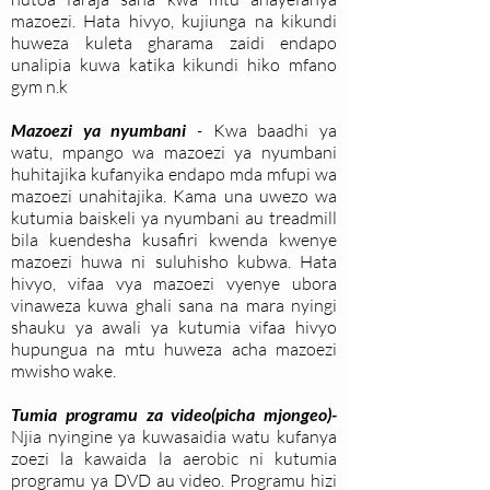
mazoezi. Hata hivyo, kujiunga na kikundi
huweza kuleta gharama zaidi endapo
unalipia kuwa katika kikundi hiko mfano
gym n.k
Mazoezi ya nyumbani
-
Kwa baadhi ya
watu, mpango wa mazoezi ya nyumbani
huhitajika kufanyika endapo mda mfupi wa
mazoezi unahitajika. Kama una uwezo wa
kutumia baiskeli ya nyumbani au treadmill
bila kuendesha kusafiri kwenda kwenye
mazoezi huwa ni suluhisho kubwa. Hata
hivyo, vifaa vya mazoezi vyenye ubora
vinaweza kuwa ghali sana na mara nyingi
shauku ya awali ya kutumia vifaa hivyo
hupungua na mtu huweza acha mazoezi
mwisho wake.
Tumia programu za video(picha mjongeo)-
Njia nyingine ya kuwasaidia watu kufanya
zoezi la kawaida la aerobic ni kutumia
programu ya DVD au video. Programu hizi