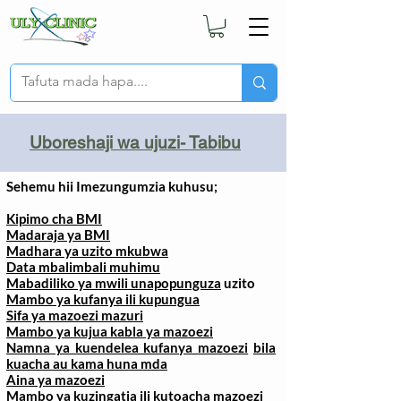
Uboreshaji wa ujuzi- Tabibu
Sehemu hii Imezungumzia kuhusu;
Kipimo cha BMI
Madaraja ya BMI
Madhara ya uzito mkubwa
Data mbalimbali muhimu
Mabadiliko ya mwili unapopunguza
uzito
Mambo ya kufanya ili kupungua
Sifa ya mazoezi mazuri
Mambo ya kujua kabla ya mazoezi
Namna ya kuendelea kufanya mazoezi
bila
kuacha au kama huna mda
Aina ya mazoezi
Mambo ya kuzingatia ili kutoacha mazoezi