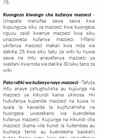
75.
Kuongeza kiwango cha kufanya mazoezi
-
Unapata manufaa sawa sawa kwa
kupunguza siku za mazoezi kwa kuongeza
nguvu zaidi kwenye mazoezi kwa siku
unazoweza kufanya mazoezi. Mfano
ukifanya mazoezi makali kwa mda wa
dakika 25 kwa siku tatu za wiki tu huwa
sawa na mtu anayefanya mazoezi ya
wastani kwa mda wa dakika 30 siku tano za
wiki.
Pata rafiki wa kufanya naye mazoezi
- Tafuta
mtu anaye jishughulisha au kujiunga na
mazoezi ya kikundi kama ukikosa. Hii
hukufanya kupenda mazoezi na kuwa ni
suala la kawaida la kujifurahisha na
huongeza uwezekano wa kuendelea
kufanya mazoezi. Kujiunga na kikundi cha
mazoezi (kama vile kundi la kutembea au
kucheza tenisi au kuendesha baiskeli)
hutoa faraja sana kwa mtu anayefanya