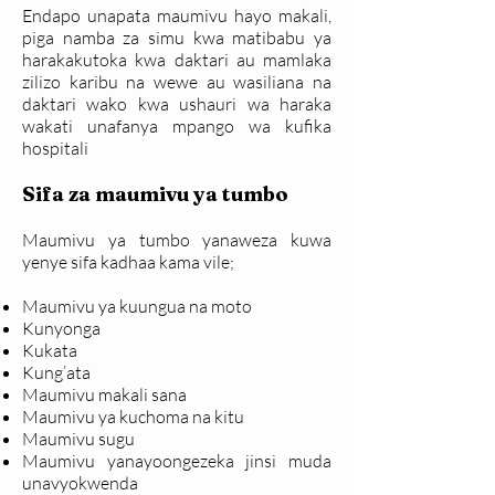
Endapo unapata maumivu hayo makali,
piga namba za simu kwa matibabu ya
harakakutoka kwa daktari au mamlaka
zilizo karibu na wewe au wasiliana na
daktari wako kwa ushauri wa haraka
wakati unafanya mpango wa kufika
hospitali
Sifa za maumivu ya tumbo
Maumivu ya tumbo yanaweza kuwa
yenye sifa kadhaa kama vile;
Maumivu ya kuungua na moto
Kunyonga
Kukata
Kung’ata
Maumivu makali sana
Maumivu ya kuchoma na kitu
Maumivu sugu
Maumivu yanayoongezeka jinsi muda
unavyokwenda