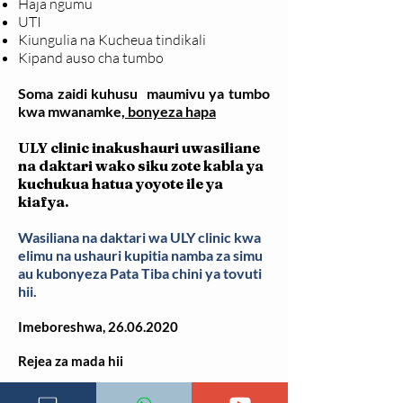
Haja ngumu
UTI
Kiungulia na Kucheua tindikali
Kipand auso cha tumbo
Soma zaidi kuhusu maumivu ya tumbo
kwa mwanamke,
bonyeza hapa
ULY clinic inakushauri uwasiliane
na daktari wako siku zote kabla ya
kuchukua hatua yoyote ile ya
kiafya.
Wasiliana na daktari wa ULY clinic kwa
elimu na ushauri kupitia namba za simu
au kubonyeza Pata Tiba chini ya tovuti
hii.
Imeboreshwa,
26.06.2020
Rejea za mada hii
American College of Emergency Physicians.