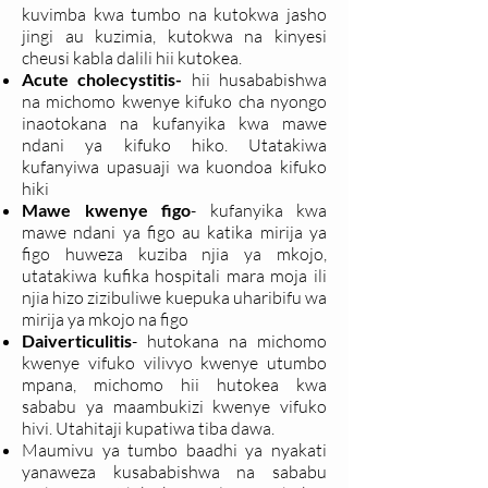
kuvimba kwa tumbo na kutokwa jasho
jingi au kuzimia, kutokwa na kinyesi
cheusi kabla dalili hii kutokea.
Acute cholecystitis-
hii husababishwa
na michomo kwenye kifuko cha nyongo
inaotokana na kufanyika kwa mawe
ndani ya kifuko hiko. Utatakiwa
kufanyiwa upasuaji wa kuondoa kifuko
hiki
Mawe kwenye figo
- kufanyika kwa
mawe ndani ya figo au katika mirija ya
figo huweza kuziba njia ya mkojo,
utatakiwa kufika hospitali mara moja ili
njia hizo zizibuliwe kuepuka uharibifu wa
mirija ya mkojo na figo
Daiverticulitis
- hutokana na michomo
kwenye vifuko vilivyo kwenye utumbo
mpana, michomo hii hutokea kwa
sababu ya maambukizi kwenye vifuko
hivi. Utahitaji kupatiwa tiba dawa.
Maumivu ya tumbo baadhi ya nyakati
yanaweza kusababishwa na sababu