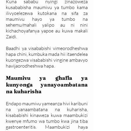
Kuna sababu nyingi zinazoweza
kusababisha maumivu ya tumbo kama
ilivyoelezewa kutokana na sifa za
maumivu hayo ya tumbo na
sehemu/mahali yalipo au ni nini
kichachoyafanya yapoe au kuwa makali
Zaidi.
Baadhi ya visababishi vimeorodheshwa
hapa chini, kumbuka mada hii itaendelea
kuongezwa visababishi vingine ambavyo
havijaorodheshwa hapa.
Maumivu ya ghafla ya
kunyonga yanayoambatana
na kuharisha
Endapo maumivu yameanza hivi karibuni
na yanaambatana na kuharisha,
kisababishi kinaweza kuwa maambukizi
kwenye mfumo wa tumbo kwa jina tiba
gastroenteritis. Maambukizi haya