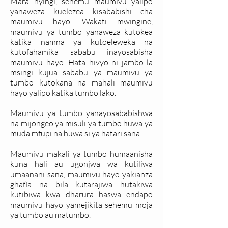
Mara nyingi, sehemu maumivu yalipo
yanaweza kuelezea kisababishi cha
maumivu hayo. Wakati mwingine,
maumivu ya tumbo yanaweza kutokea
katika namna ya kutoeleweka na
kutofahamika sababu inayosabisha
maumivu hayo. Hata hivyo ni jambo la
msingi kujua sababu ya maumivu ya
tumbo kutokana na mahali maumivu
hayo yalipo katika tumbo lako.
Maumivu ya tumbo yanayosababishwa
na mijongeo ya misuli ya tumbo huwa ya
muda mfupi na huwa si ya hatari sana.
Maumivu makali ya tumbo humaanisha
kuna hali au ugonjwa wa kutiliwa
umaanani sana, maumivu hayo yakianza
ghafla na bila kutarajiwa hutakiwa
kutibiwa kwa dharura haswa endapo
maumivu hayo yamejikita sehemu moja
ya tumbo au matumbo.