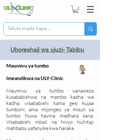
Uboreshaji wa ujuzi- Tabibu
Maumivu ya tumbo
Imeandikwa na ULY-Clinic
Maumivu ya tumbo yanaweza
kusababishwa na mambo kadha wa
kadha, visababishi kama gesi kujaa
tumboni, ama mijongeo ya misuli ya
tumbo huwa havina madhara sana.
Visababishi mbali na hivyo huhitaji
matibabu yafanyike kwa haraka.