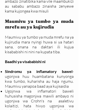
ambazo zinatibika kama vile maambukizi
au sababu ambazo zinaisha zenyewe
kama kujongea kwa misuli
Maumivu ya tumbo ya muda
mrefu au ya kujirudia
Maumivu ya tumbo ya muda mrefu na ya
kujirudia mara nyingi huwa si ya hatari
sana, onana na daktari ili kujua
kisababishi ni nini na kupata tiba.
Baadhi ya visababishi ni
Sindromu ya inflamatory bawel
-
ugonjwa huu huambatana kunyonga
kwa tumbo, kuharisha au haja ngumu.
Maumivu yanapoa baad aya kujisaidia
Ugojnwa wa inflamatori baweli
huhusisha magonjwa mawili ambayo ni
ugonjwa wa Crohn's na asaletivu
kolaitizi, hata hivyo ugonjwa wa