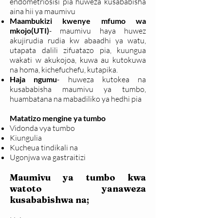
endometriosisi pia huweza kusababisha
aina hii ya maumivu
Maambukizi kwenye mfumo wa
mkojo(UTI)
- maumivu haya huwez
akujirudia rudia kw abaadhi ya watu,
utapata dalili zifuatazo pia, kuungua
wakati w akukojoa, kuwa au kutokuwa
na homa, kichefuchefu, kutapika.
Haja ngumu
- huweza kutokea na
kusababisha maumivu ya tumbo,
huambatana na mabadiliko ya hedhi pia
Matatizo mengine ya tumbo
Vidonda vya tumbo
Kiungulia
Kucheua tindikali na
Ugonjwa wa gastraitizi
Maumivu ya tumbo kwa
watoto yanaweza
kusababishwa na;