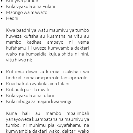
Kunywa pombe
Kula vyakula aina Fulani
Msongo wa mawazo
Hedhi
Kwa baadhi ya watu maumivu ya tumbo
huweza kufisha au kuamsha na vitu au
mambo kadhaa ambayo ni vema
kufahamu ili uweze kumwambia daktari
wako na kumsaidia kujua shida ni nini,
vitu hivyo ni;
Kutumia dawa za kuzuia uzalishaji wa
tindikali kama omeprazole, lansoprazole
Kuacha kula vyakula aina fulani
Kubadili pozi la mwili
Kula vyakula aina fulani
Kula mboga za majani kwa wingi
Kuna hali au mambo mbalimbali
yanayoweza kuambatana na maumivu ya
tumbo, ni muhimu pia kuyafahamu na
kumwambia daktari wako, daktari wako