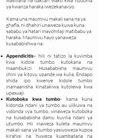
wasiliana na daktari wako kwa huduma
ya kwanza haraka iwezekanavyo.
Kama una maumivu makali sana na ya
ghafla, ni dhahiri unaweza kuwa kuna
sababu ya hatari inayohitaji matibabu ya
haraka. Maumivu hayo yanaweza
kusababishwa na;
Appendicitis
– hili ni tatizo la kuvimba
kwa kidole tumbo kutokana na
maambukizi. Husababisha maumivu
chini ya kitovu upande wa kulia. Endapo
shida ipo kwenye kidole tumbo
inamaanisha kinatakiwa kutolewa kwa
upasuaji.
Kutoboka kwa tumbo
- kama kuna
kidonda ndani ya tumbo au ulikuwa na
vidonda vya tumbo, vinaweza kutoboka
na kusababisha damu kuvilia ndani ya
utumbo. Hii inaweza kuleta maumivu
makali sana ya tumbo yasiyoweza kupoa
kirahisi na huweza kuambatana na