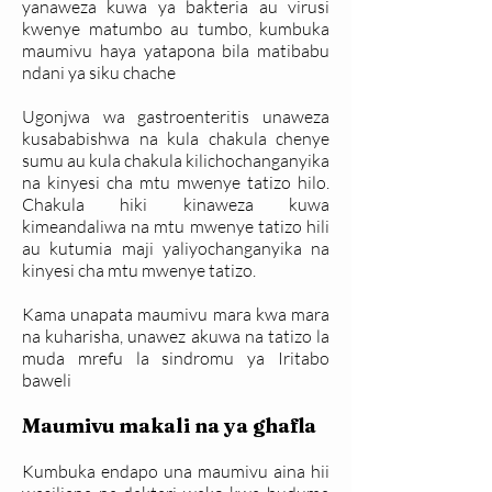
yanaweza kuwa ya bakteria au virusi
kwenye matumbo au tumbo, kumbuka
maumivu haya yatapona bila matibabu
ndani ya siku chache
Ugonjwa wa gastroenteritis unaweza
kusababishwa na kula chakula chenye
sumu au kula chakula kilichochanganyika
na kinyesi cha mtu mwenye tatizo hilo.
Chakula hiki kinaweza kuwa
kimeandaliwa na mtu mwenye tatizo hili
au kutumia maji yaliyochanganyika na
kinyesi cha mtu mwenye tatizo.
Kama unapata maumivu mara kwa mara
na kuharisha, unawez akuwa na tatizo la
muda mrefu la sindromu ya Iritabo
baweli
Maumivu makali na ya ghafla
Kumbuka endapo una maumivu aina hii