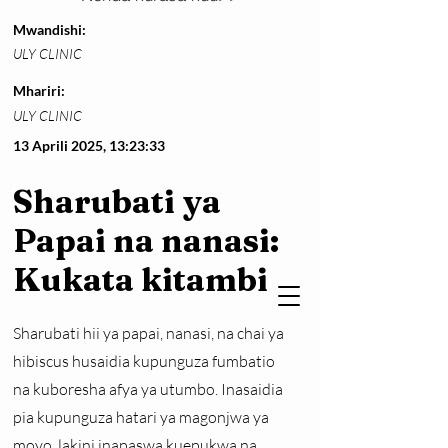
Mwandishi:
ULY CLINIC
Mhariri:
ULY CLINIC
13 Aprili 2025, 13:23:33
Sharubati ya
Papai na nanasi:
Kukata kitambi
Sharubati hii ya papai, nanasi, na chai ya
hibiscus husaidia kupunguza fumbatio
na kuboresha afya ya utumbo. Inasaidia
pia kupunguza hatari ya magonjwa ya
moyo, lakini inapaswa kuepukwa na