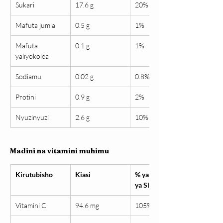
Sukari
17.6 g
20%
Mafuta jumla
0.5 g
1%
Mafuta 
0.1 g
1%
yaliyokolea
Sodiamu
0.02 g
0.8%
Protini
0.9 g
2%
Nyuzinyuzi
2.6 g
10%
Madini na vitamini muhimu
Kirutubisho
Kiasi
% ya Mahitaji 
ya Siku
Vitamini C
94.6 mg
105%