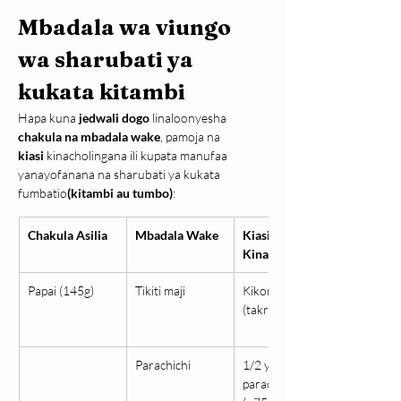
Mbadala wa viungo 
wa sharubati ya 
kukata kitambi
Hapa kuna 
jedwali dogo
 linaloonyesha 
chakula na mbadala wake
, pamoja na 
kiasi
 kinacholingana ili kupata manufaa 
yanayofanana na sharubati ya kukata 
fumbatio
(kitambi au tumbo)
:
Chakula Asilia
Mbadala Wake
Kiasi 
Kinacholingana
Papai (145g)
Tikiti maji
Kikombe 1.5 
(takriban 200g)
Parachichi
1/2 ya 
parachichi dogo 