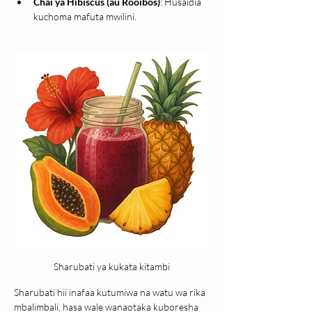
Chai ya Hibiscus (au Rooibos)
: Husaidia 
kuchoma mafuta mwilini.
Sharubati ya kukata kitambi
Sharubati hii inafaa kutumiwa na watu wa rika 
mbalimbali, hasa wale wanaotaka kuboresha 