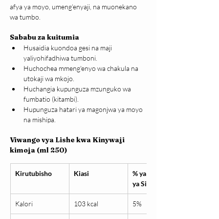
afya ya moyo, umeng’enyaji, na muonekano 
wa tumbo.
Sababu za kuitumia
Husaidia kuondoa gesi na maji 
yaliyohifadhiwa tumboni.
Huchochea mmeng'enyo wa chakula na 
utokaji wa mkojo.
Huchangia kupunguza mzunguko wa 
fumbatio (kitambi).
Hupunguza hatari ya magonjwa ya moyo 
na mishipa.
Viwango vya Lishe kwa Kinywaji 
kimoja (ml 250)
Kirutubisho
Kiasi
% ya Mahitaji 
ya Siku
Kalori
103 kcal
5%