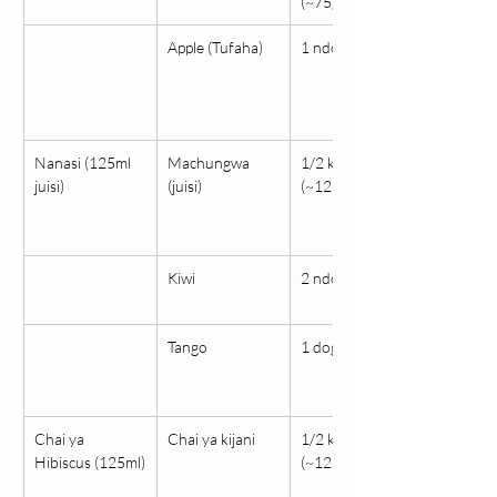
(~75g)
Apple (Tufaha)
1 ndogo (~150g)
Nanasi (125ml 
Machungwa 
1/2 kikombe 
juisi)
(juisi)
(~125ml)
Kiwi
2 ndogo (~150g)
Tango
1 dogo (~100g)
Chai ya 
Chai ya kijani
1/2 kikombe 
Hibiscus (125ml)
(~125ml)