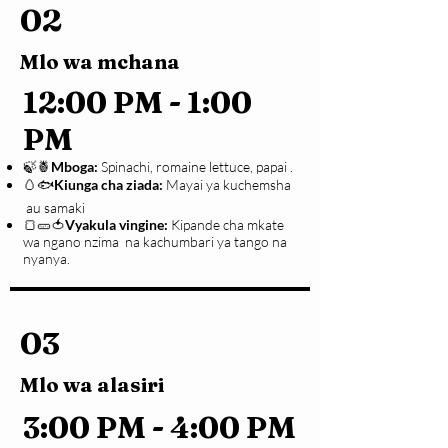
02
Mlo wa mchana
12:00 PM - 1:00
PM
🍃🍍
Mboga:
Spinachi, romaine lettuce, papai .
🥚🐟
Kiunga cha ziada:
Mayai ya kuchemsha
au samaki
🍞🥒🍅
Vyakula vingine:
Kipande cha mkate
wa ngano nzima na kachumbari ya tango na
nyanya.
03
Mlo wa alasiri
3:00 PM - 4:00 PM