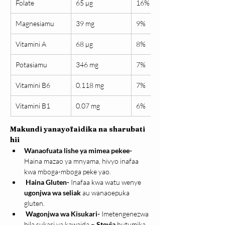
Folate
65 µg
16%
Magnesiamu
39 mg
9%
Vitamini A
68 µg
8%
Potasiamu
346 mg
7%
Vitamini B6
0.118 mg
7%
Vitamini B1
0.07 mg
6%
Makundi yanayofaidika na sharubati 
hii
Wanaofuata lishe ya mimea pekee- 
Haina mazao ya mnyama, hivyo inafaa 
kwa mboga-mboga peke yao.
Haina Gluten- 
Inafaa kwa watu wenye  
ugonjwa wa seliak
 au wanaoepuka 
gluten.
Wagonjwa wa Kisukari- 
Imetengenezwa 
bila sukari ya kawaida – 
Stevia
 hutumika 