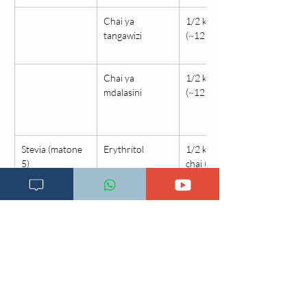
Chai ya 
1/2 kikombe 
tangawizi
(~125ml)
Chai ya 
1/2 kikombe 
mdalasini
(~125ml)
Stevia (matone 
Erythritol
1/2 kijiko cha 
5)
chai (~2g)
Asali
1 kijiko cha chai 
(~7g)*
Kina nani hawapaswi 
kutumia sharubati 
hii?