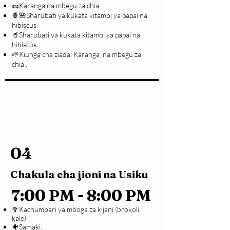
🥜Karanga na mbegu za chia.
🍍🌺Sharubati ya kukata kitambi ya papai na
hibiscus.
🥤Sharubati ya kukata kitambi ya papai na
hibiscus .
🌱Kiunga cha ziada: Karanga na mbegu za
chia .
04
Chakula cha jioni na Usiku
7:00 PM - 8:00 PM
🥦Kachumbari ya mboga za kijani (brokoli,
kale).
🐠Samaki.