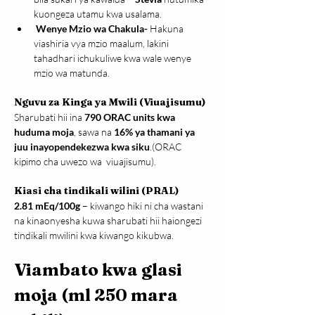
kuongeza utamu kwa usalama.
Wenye Mzio wa Chakula- 
Hakuna 
viashiria vya mzio maalum, lakini 
tahadhari ichukuliwe kwa wale wenye 
mzio wa matunda.
Nguvu za Kinga ya Mwili (Viuajisumu)
Sharubati hii ina 
790 ORAC units kwa 
huduma moja
, sawa na 
16% ya thamani ya 
juu inayopendekezwa kwa siku
.(ORAC 
kipimo cha uwezo wa  viuajisumu).
Kiasi cha tindikali wilini (PRAL)
2.81 mEq/100g
 – kiwango hiki ni cha wastani 
na kinaonyesha kuwa sharubati hii haiongezi 
tindikali mwilini kwa kiwango kikubwa.
Viambato kwa glasi 
moja (ml 250 mara 