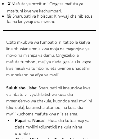
🫒Mafuta ya mzeituni: Ongeza mafuta ya
mzeituni kwenye kachumbari.
🌺 Sharubati ya hibiscus: Kinywaji cha hibiscus
kama kinywaji cha mwisho.
Uzito mkubwa wa fumbatio  ni tatizo la kiafya 
linalohusiana moja kwa moja na magonjwa ya 
moyo na mishipa ya damu. Ongezeko la 
mafuta tumboni, maji ya ziada, gesi au kulegea 
kwa misuli ya tumbo huleta uvimbe unaoathiri 
muonekano na afya ya mwili.
Suluhisho Lishe:
 Sharubati hii imeundwa kwa 
viambato vilivyothibitishwa kusaidia 
mmeng’enyo wa chakula, kuondoa maji mwilini 
(diuretiki), kulainisha utumbo, na kusaidia 
mwili kuchoma mafuta kwa njia salama.
Papai
 na 
Nanasi
: Husaidia kutoa maji ya 
ziada mwilini (diuretiki) na kulainisha 
utumbo.