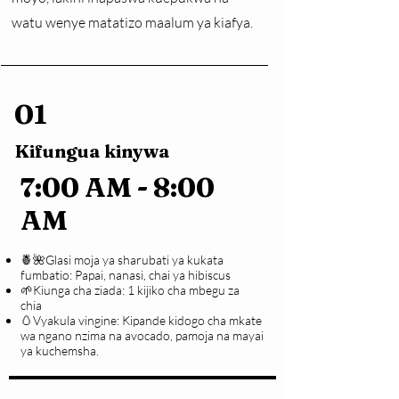
watu wenye matatizo maalum ya kiafya.
01
Kifungua kinywa
7:00 AM - 8:00
AM
🍍🌺Glasi moja ya sharubati ya kukata
fumbatio: Papai, nanasi, chai ya hibiscus
🌱Kiunga cha ziada: 1 kijiko cha mbegu za
chia
🥚Vyakula vingine: Kipande kidogo cha mkate
wa ngano nzima na avocado, pamoja na mayai
ya kuchemsha.