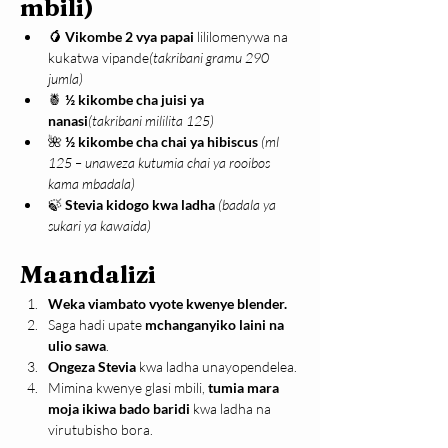
mbili)
🥭
Vikombe 2 vya papai
 lililomenywa na 
kukatwa vipande
(takribani gramu 290 
jumla)
🍍 
½ kikombe cha juisi ya 
nanasi
(takribani mililita 125)
🌺 
½ kikombe cha chai ya hibiscus 
(ml 
125 – unaweza kutumia chai ya rooibos 
kama mbadala)
🍃 
Stevia kidogo kwa ladha 
(badala ya 
sukari ya kawaida) 
Maandalizi
Weka viambato vyote kwenye blender.
Saga hadi upate 
mchanganyiko laini na 
ulio sawa
.
Ongeza Stevia
 kwa ladha unayopendelea.
Mimina kwenye glasi mbili, 
tumia mara 
moja ikiwa bado baridi
 kwa ladha na 
virutubisho bora.