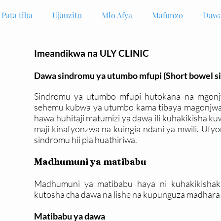
Pata tiba
Ujauzito
Mlo Afya
Mafunzo
Dawa
Imeandikwa na ULY CLINIC
Dawa sindromu ya utumbo mfupi (Short bowel s
Sindromu ya utumbo mfupi hutokana na mgonj
sehemu kubwa ya utumbo kama tibaya magonjwa a
hawa huhitaji matumizi ya dawa ili kuhakikisha ku
maji kinafyonzwa na kuingia ndani ya mwili. Ufy
sindromu hii pia huathiriwa.
Madhumuni ya matibabu
Madhumuni ya matibabu haya ni kuhakikisha
kutosha cha dawa na lishe na kupunguza madhara k
Matibabu ya dawa