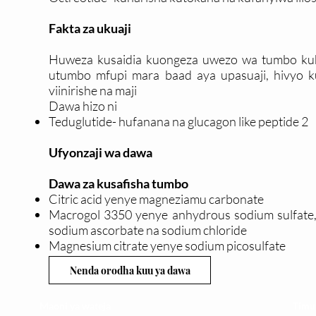
Fakta za ukuaji
Huweza kusaidia kuongeza uwezo wa tumbo kuhim
utumbo mfupi mara baad aya upasuaji, hivyo kui
viinirishe na maji
Dawa hizo ni
Teduglutide- hufanana na glucagon like peptide 2
Ufyonzaji wa dawa
Dawa za kusafisha tumbo
Citric acid yenye magneziamu carbonate
Macrogol 3350 yenye anhydrous sodium sulfate, a
sodium ascorbate na sodium chloride
Magnesium citrate yenye sodium picosulfate
Nenda orodha kuu ya dawa
Maoni ya wateja
Timu