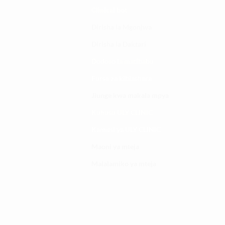
Clinical bot
Dirisha la Mgonjwa
Dirisha la Daktari
Dodoso la matibabu
Fursa za kibiashara
Jiunge kwa makala mpya
Kuhusu ULY CLINIC
Kamusi ya ULY CLINIC
Maoni ya mteja
Malalamiko ya mteja