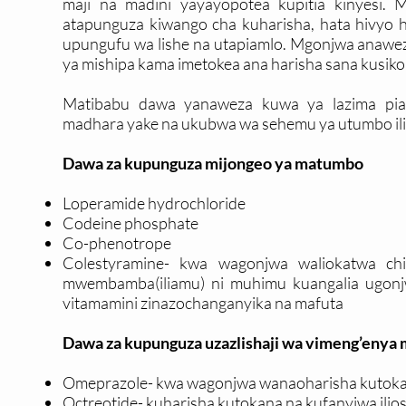
maji na madini yayayopotea kupitia kinyesi. 
atapunguza kiwango cha kuharisha, hata hivyo hi
upungufu wa lishe na utapiamlo. Mgonjwa anaweza
ya mishipa kama imetokea ana harisha sana kusiko
Matibabu dawa yanaweza kuwa ya lazima pia
madhara yake na ukubwa wa sehemu ya utumbo ili
Dawa za kupunguza mijongeo ya matumbo
Loperamide hydrochloride
Codeine phosphate
Co-phenotrope
Colestyramine- kwa wagonjwa waliokatwa ch
mwembamba(iliamu) ni muhimu kuangalia ugon
vitamamini zinazochanganyika na mafuta
Dawa za kupunguza uzazlishaji wa vimeng’enya 
Omeprazole- kwa wagonjwa wanaoharisha kutokan
Octreotide- kuharisha kutokana na kufanyiwa ilio