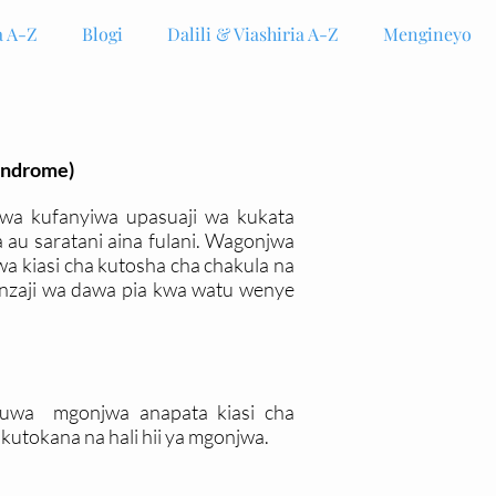
 A-Z
Blogi
Dalili & Viashiria A-Z
Mengineyo
indrome)
wa kufanyiwa upasuaji wa kukata
u saratani aina fulani. Wagonjwa
wa kiasi cha kutosha cha chakula na
onzaji wa dawa pia kwa watu wenye
kuwa mgonjwa anapata kiasi cha
utokana na hali hii ya mgonjwa.