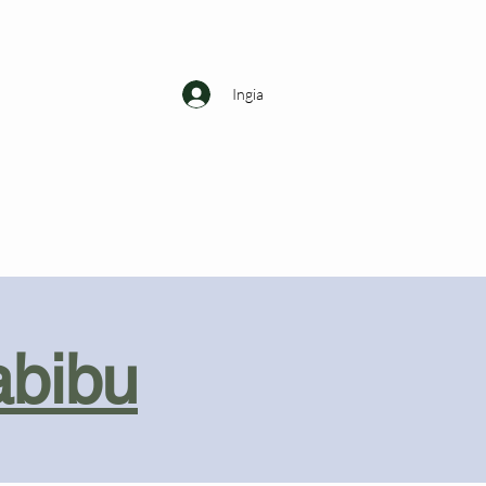
Ingia
abibu