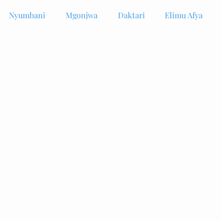
Nyumbani
Mgonjwa
Daktari
Elimu Afya