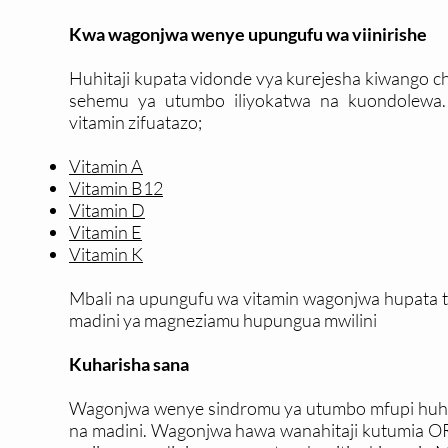
Kwa wagonjwa wenye upungufu wa viinirishe
Huhitaji kupata vidonde vya kurejesha kiwango ch
sehemu ya utumbo iliyokatwa na kuondolewa
vitamin zifuatazo;
Vitamin A
Vitamin B12
Vitamin D
Vitamin E
Vitamin K
Mbali na upungufu wa vitamin wagonjwa hupata 
madini ya magneziamu hupungua mwilini
Kuharisha sana
Wagonjwa wenye sindromu ya utumbo mfupi huhar
na madini. Wagonjwa hawa wanahitaji kutumia ORS