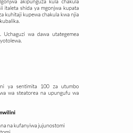
Mgonjwa akipunguza kula chakula
i italeta shida ya mgonjwa kupata
 kuhitaji kupewa chakula kwa njia
kubalika.
. Uchaguzi wa dawa utategemea
yotolewa.
ini ya sentimita 100 za utumbo
jwa wa steatorea na upungufu wa
mwilini
a na kufanyiwa jujunostomi
stomi