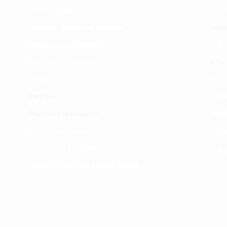
Mahali tunapatikana
Utar
Makundi mengine ya
telegram
ULY-C
Matangazo na udhamini
ULY C
​Matibabu ya nyumbani
Vifup
Maono na dira yetu
Tiket
Pata tiba
Vifur
Programu za mafunzo
Viko
Sheria na masharti
Wasi
Tafiti ULY CLINIC Swahili AI
Uchu
Tangazo la Tafiti ULY CLINIC Swahili AI