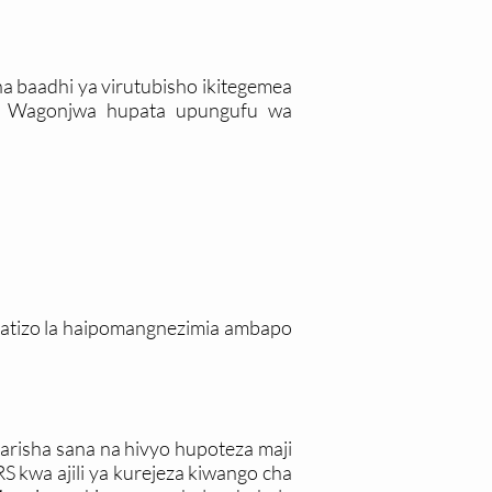
a baadhi ya virutubisho ikitegemea
. Wagonjwa hupata upungufu wa
tatizo la haipomangnezimia ambapo
isha sana na hivyo hupoteza maji
 kwa ajili ya kurejeza kiwango cha