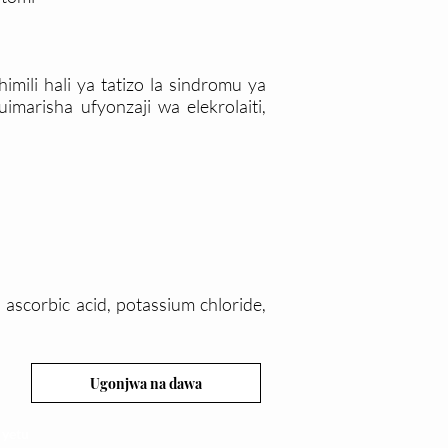
ili hali ya tatizo la sindromu ya
marisha ufyonzaji wa elekrolaiti,
scorbic acid, potassium chloride,
Ugonjwa na dawa
 yetu