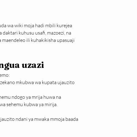
a wa wiki moja hadi mbili kurejea 
daktari kuhusu usafi, mazoezi, na 
a maendeleo ili kuhakikisha upasuaji 
ngua uzazi
wemo:
ezekano mkubwa wa kupata ujauzito 
hemu ndogo ya mrija huwa na 
wa sehemu kubwa ya mirija.
ujauzito ndani ya mwaka mmoja baada 