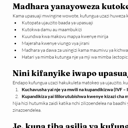
Madhara yanayoweza kutok
Kama upasuaji mwingine wowote, kufungua uzazi huweza ku
Kutopata ujauzito baada ya upasuaji
Kutokwa damu au maambukizi
Kuundwa kwa makovu mapya kwenye mirija
Majeraha kwenye viungo vya jirani
Madhara ya dawa za usingizi kama maumivu ya kichwa
Hatari ya mimba kutunga nje ya mji wa mimba (ectopi
Nini kifanyike iwapo upasua
Endapo kufungua uzazi hakukuleta matokeo ya ujauzito, ku
Kuchavusha yai nje ya mwili na kupandikizwa (IVF – In
Kupandikiza yai lililorutubishwa kwenye kizazi ch
Njia hizi hutumika zaidi katika nchi zilizoendelea na baadhi 
zinazoendelea.
Je, kuna tiba asilia ya kufun