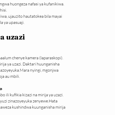
ungwa huongeza nafasi ya kufanikiwa. 
isi.
iwa, ujauzito hautatokea bila mayai 
a ya upasuaji.
a uzazi
aalum chenye kamera (laparaskopi). 
rija ya uzazi. Daktari huunganisha 
inazoyeyuka.Mara nyingi, mgonjwa 
ja au mbili.
o
ili kufikia kizazi na mirija ya uzazi. 
nyuzi zinazoyeyuka zenyewe.Hata 
 anaweza kushindwa kuunganisha mirija 