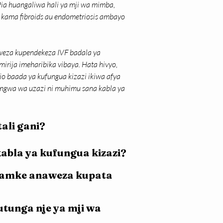
a huangaliwa hali ya mji wa mimba, 
 kama fibroids au endometriosis ambayo 
eza kupendekeza IVF badala ya 
rija imeharibika vibaya. Hata hivyo, 
 baada ya kufungua kizazi ikiwa afya 
bingwa wa uzazi ni muhimu sana kabla ya 
ali gani?
kabla ya kufungua kizazi?
namke anaweza kupata 
tunga nje ya mji wa 