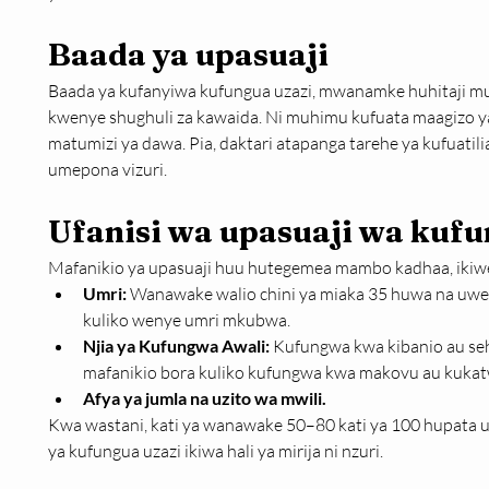
Baada ya upasuaji
Baada ya kufanyiwa kufungua uzazi, mwanamke huhitaji mud
kwenye shughuli za kawaida. Ni muhimu kufuata maagizo ya 
matumizi ya dawa. Pia, daktari atapanga tarehe ya kufuatili
umepona vizuri.
Ufanisi wa upasuaji wa kufu
Mafanikio ya upasuaji huu hutegemea mambo kadhaa, iki
Umri:
 Wanawake walio chini ya miaka 35 huwa na uw
kuliko wenye umri mkubwa.
Njia ya Kufungwa Awali:
 Kufungwa kwa kibanio au se
mafanikio bora kuliko kufungwa kwa makovu au kukat
Afya ya jumla na uzito wa mwili.
Kwa wastani, kati ya wanawake 50–80 kati ya 100 hupata 
ya kufungua uzazi ikiwa hali ya mirija ni nzuri.