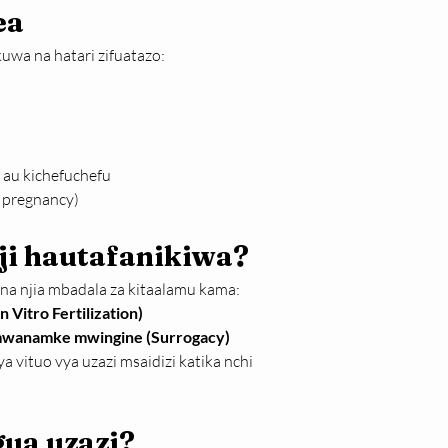
ea
wa na hatari zifuatazo:
 au kichefuchefu
c pregnancy)
ji hautafanikiwa?
na njia mbadala za kitaalamu kama:
 Vitro Fertilization)
a mwanamke mwingine (Surrogacy)
ya vituo vya uzazi msaidizi katika nchi 
gua uzazi?