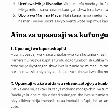
Urefu wa Mirija Iliyosalia:
 Mirija mirefu baada ya kuf
Mirija mifupi sana haiwezi kuunganishwa tena kwa urah
Ubora wa Manii na Mayai:
 Hata kama mirija imefungul
na manii yenye ubora. Hivyo, wenzi wote hupimwa kabl
Aina za upasuaji wa kufungu
1. Upasuaji wa laparaskopiki
Huu ni upasuaji wa kisasa unaofanywa kwa kutumia kifaa m
Kamera huingizwa kupitia tundu dogo tumboni ili kufikia mi
tena mirija iliyotenganishwa kwa kutumia nyuzi maalum z
huruhusiwa siku hiyo hiyo au baada ya kulazwa kwa siku mo
2. Upasuaji wa kawaida wa sehemu ndogo ya tumb
Katika aina hii, daktari hufanya mchano mdogo chini ya tumbo 
Baada ya kuona mirija, daktari huiunganisha kwa kutumia 
hivyo, ikiwa mirija imeharibika au imebaki mifupi, daktari
yote.