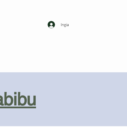
Ingia
abibu