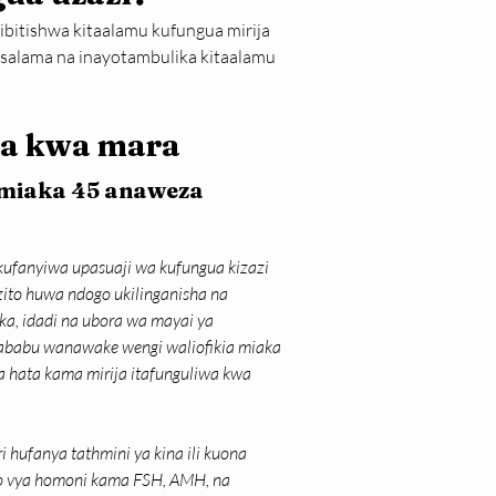
hibitishwa kitaalamu kufungua mirija 
a salama na inayotambulika kitaalamu 
ra kwa mara
miaka 45 anaweza 
fanyiwa upasuaji wa kufungua kizazi 
uzito huwa ndogo ukilinganisha na 
, idadi na ubora wa mayai ya 
babu wanawake wengi waliofikia miaka 
 hata kama mirija itafunguliwa kwa 
 hufanya tathmini ya kina ili kuona 
mo vya homoni kama FSH, AMH, na 