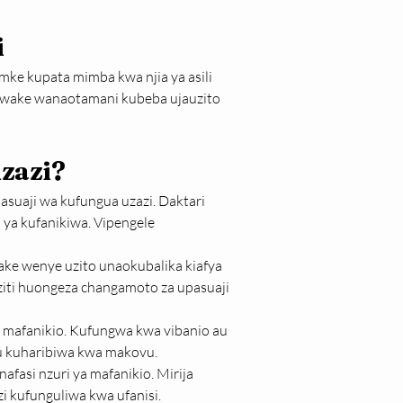
i
ke kupata mimba kwa njia ya asili 
nawake wanaotamani kubeba ujauzito 
zazi?
asuaji wa kufungua uzazi. Daktari 
 ya kufanikiwa. Vipengele 
ke wenye uzito unaokubalika kiafya 
ziti huongeza changamoto za upasuaji 
ri mafanikio. Kufungwa kwa vibanio au 
u kuharibiwa kwa makovu.
afasi nzuri ya mafanikio. Mirija 
 kufunguliwa kwa ufanisi.