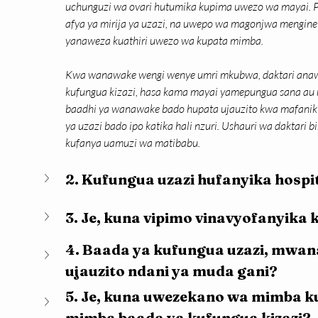
uchunguzi wa ovari hutumika kupima uwezo wa mayai. Pi
afya ya mirija ya uzazi, na uwepo wa magonjwa mengine
yanaweza kuathiri uwezo wa kupata mimba.
Kwa wanawake wengi wenye umri mkubwa, daktari anaw
kufungua kizazi, hasa kama mayai yamepungua sana au mi
baadhi ya wanawake bado hupata ujauzito kwa mafanikio
ya uzazi bado ipo katika hali nzuri. Ushauri wa daktari 
kufanya uamuzi wa matibabu.
2. Kufungua uzazi hufanyika hospit
3. Je, kuna vipimo vinavyofanyika 
4. Baada ya kufungua uzazi, mwa
ujauzito ndani ya muda gani?
5. Je, kuna uwezekano wa mimba ku
mimba baada ya kufungua kizazi?