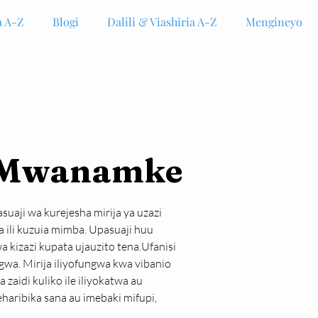
 A-Z
Blogi
Dalili & Viashiria A-Z
Mengineyo
- Mwanamke
uaji wa kurejesha mirija ya uzazi 
wa ili kuzuia mimba. Upasuaji huu 
izazi kupata ujauzito tena.Ufanisi 
gwa. Mirija iliyofungwa kwa vibanio 
aidi kuliko ile iliyokatwa au 
aribika sana au imebaki mifupi, 