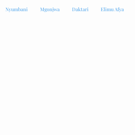
Nyumbani
Mgonjwa
Daktari
Elimu Afya