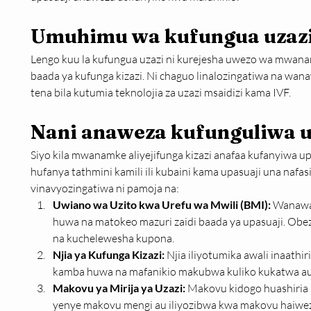
Umuhimu wa kufungua uzaz
Lengo kuu la kufungua uzazi ni kurejesha uwezo wa mwanam
baada ya kufunga kizazi. Ni chaguo linalozingatiwa na wa
tena bila kutumia teknolojia za uzazi msaidizi kama IVF.
Nani anaweza kufunguliwa u
Siyo kila mwanamke aliyejifunga kizazi anafaa kufanyiwa up
hufanya tathmini kamili ili kubaini kama upasuaji una nafasi
vinavyozingatiwa ni pamoja na:
Uwiano wa Uzito kwa Urefu wa Mwili (BMI):
 Wanawa
huwa na matokeo mazuri zaidi baada ya upasuaji. Obe
na kuchelewesha kupona.
Njia ya Kufunga Kizazi:
 Njia iliyotumika awali inaathi
kamba huwa na mafanikio makubwa kuliko kukatwa a
Makovu ya Mirija ya Uzazi:
 Makovu kidogo huashiria n
yenye makovu mengi au iliyozibwa kwa makovu haiwezi