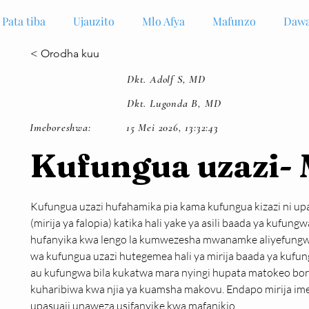
Pata tiba
Ujauzito
Mlo Afya
Mafunzo
Dawa
< Orodha kuu
Dkt. Adolf S, MD
Dkt. Lugonda B, MD
Imeboreshwa:
15 Mei 2026, 13:32:43
Kufungua uzazi
Kufungua uzazi hufahamika pia kama kufungua kizazi ni upas
(mirija ya falopia) katika hali yake ya asili baada ya kufung
hufanyika kwa lengo la kumwezesha mwanamke aliyefungwa k
wa kufungua uzazi hutegemea hali ya mirija baada ya kufun
au kufungwa bila kukatwa mara nyingi hupata matokeo bora z
kuharibiwa kwa njia ya kuamsha makovu. Endapo mirija imeh
upasuaji unaweza usifanyike kwa mafanikio.