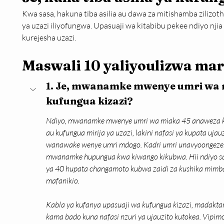
Kwa sasa, hakuna tiba asilia au dawa za mitishamba zilizot
ya uzazi iliyofungwa. Upasuaji wa kitabibu pekee ndiyo nji
kurejesha uzazi.
Maswali 10 yaliyoulizwa ma
1. Je, mwanamke mwenye umri wa 
kufungua kizazi?
Ndiyo, mwanamke mwenye umri wa miaka 45 anaweza ku
au kufungua mirija ya uzazi, lakini nafasi ya kupata uja
wanawake wenye umri mdogo. Kadri umri unavyoongezeka
mwanamke hupungua kwa kiwango kikubwa. Hii ndiyo sa
ya 40 hupata changamoto kubwa zaidi za kushika mimba
mafanikio.
Kabla ya kufanya upasuaji wa kufungua kizazi, madaktari
kama bado kuna nafasi nzuri ya ujauzito kutokea. Vipi