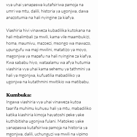
vya uhai yanapaswa kutafsiriwa pamoja na 
umri wa mtu, dalili, historia ya ugonjwa, dawa 
anazotumia na hali nyingine za kiafya.
Viashiria hivi vinaweza kubadilika kutokana na 
hali mbalimbali za mwili, kama vile maambukizi, 
homa, maumivu, mazoezi, msongo wa mawazo, 
upungufu wa maji mwilini, matatizo ya moyo, 
magonjwa ya mapafu na hali nyingine za kiafya. 
Kwa sababu hiyo, wataalamu wa afya hutumia 
viashiria vya uhai kama sehemu ya tathmini ya 
hali ya mgonjwa, kufuatilia mabadiliko ya 
ugonjwa na kutathmini mwitikio wa matibabu.
Kumbuka:
Ingawa viashiria vya uhai vinaweza kutoa 
taarifa muhimu kuhusu hali ya mtu, mabadiliko 
katika kiashiria kimoja hayatoshi peke yake 
kuthibitisha ugonjwa fulani. Matokeo yake 
yanapaswa kutafsiriwa pamoja na historia ya 
mgonjwa, dalili, uchunguzi wa mwili na vipimo 