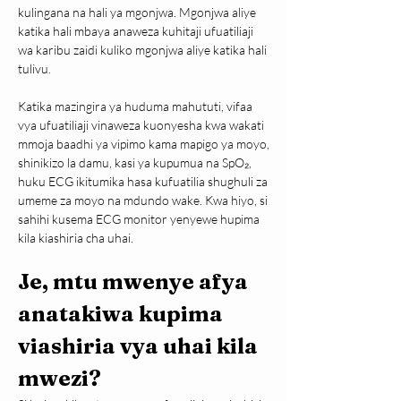
kulingana na hali ya mgonjwa. Mgonjwa aliye 
katika hali mbaya anaweza kuhitaji ufuatiliaji 
wa karibu zaidi kuliko mgonjwa aliye katika hali 
tulivu.
Katika mazingira ya huduma mahututi, vifaa 
vya ufuatiliaji vinaweza kuonyesha kwa wakati 
mmoja baadhi ya vipimo kama mapigo ya moyo, 
shinikizo la damu, kasi ya kupumua na SpO₂, 
huku ECG ikitumika hasa kufuatilia shughuli za 
umeme za moyo na mdundo wake. Kwa hiyo, si 
sahihi kusema ECG monitor yenyewe hupima 
kila kiashiria cha uhai.
Je, mtu mwenye afya 
anatakiwa kupima 
viashiria vya uhai kila 
mwezi?