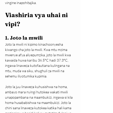
vingine inapohitajika.
Viashiria vya uhai ni 
vipi?
1. Joto la mwili
Joto la mwili ni kipimo kinachoonyesha 
kiwango cha joto la mwili. Kwa mtu mzima 
mwenye afya aliyepumzika, joto la mwili kwa 
kawaida huwa karibu 36.5°C hadi 37.3°C, 
ingawa linaweza kutofautiana kulingana na 
mtu, muda wa siku, shughuli za mwili na 
sehemu iliyotumika kupimia.
Joto la juu linaweza kuhusishwa na homa, 
ambayo mara nyingi hutokea wakati mwili 
unapopambana na maambukizi, ingawa si kila 
homa husababishwa na maambukizi. Joto la 
chini sana linaweza kutokea katika hali kama 