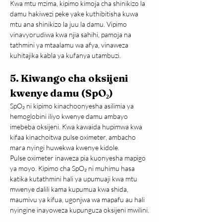
Kwa mtu mzima, kipimo kimoja cha shinikizo la 
damu hakiwezi peke yake kuthibitisha kuwa 
mtu ana shinikizo la juu la damu. Vipimo 
vinavyorudiwa kwa njia sahihi, pamoja na 
tathmini ya mtaalamu wa afya, vinaweza 
kuhitajika kabla ya kufanya utambuzi.
5. Kiwango cha oksijeni 
kwenye damu (SpO₂)
SpO₂ ni kipimo kinachoonyesha asilimia ya 
hemoglobini iliyo kwenye damu ambayo 
imebeba oksijeni. Kwa kawaida hupimwa kwa 
kifaa kinachoitwa pulse oximeter, ambacho 
mara nyingi huwekwa kwenye kidole.
Pulse oximeter inaweza pia kuonyesha mapigo 
ya moyo. Kipimo cha SpO₂ ni muhimu hasa 
katika kutathmini hali ya upumuaji kwa mtu 
mwenye dalili kama kupumua kwa shida, 
maumivu ya kifua, ugonjwa wa mapafu au hali 
nyingine inayoweza kupunguza oksijeni mwilini.