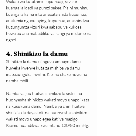
Wakati wa kutathmini upumuaji, si vizuri 
kuangalia idadi ya pumzi pekee. Pia ni muhimu 
kuangalia kama mtu anapata shida kupumua, 
anatumia nguvu nyingi kupumua, anashindwa 
kuzungumza vizuri kwa sababu ya kukosa 
hewa au ana mabadiliko ya rangi ya midomo na 
ngozi.
4. Shinikizo la damu
Shinikizo la damu ni nguvu ambayo damu 
huweka kwenye kuta za mishipa ya damu 
inapozunguka mwilini. Kipimo chake huwa na 
namba mbili.
Namba ya juu huitwa shinikizo la sistoli na 
huonyesha shinikizo wakati moyo unapojikaza 
na kusukuma damu. Namba ya chini huitwa 
shinikizo la dayastoli  na huonyesha shinikizo 
wakati moyo unapolegea kati ya mapigo. 
Kipimo huandikwa kwa mfano 120/80 mmHg.