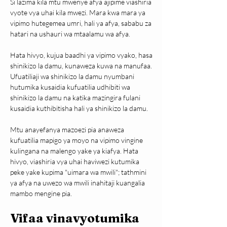
Si lazima kila mtu mwenye afya ajipime viashiria 
vyote vya uhai kila mwezi. Mara kwa mara ya 
vipimo hutegemea umri, hali ya afya, sababu za 
hatari na ushauri wa mtaalamu wa afya.
Hata hivyo, kujua baadhi ya vipimo vyako, hasa 
shinikizo la damu, kunaweza kuwa na manufaa. 
Ufuatiliaji wa shinikizo la damu nyumbani 
hutumika kusaidia kufuatilia udhibiti wa 
shinikizo la damu na katika mazingira fulani 
kusaidia kuthibitisha hali ya shinikizo la damu.
Mtu anayefanya mazoezi pia anaweza 
kufuatilia mapigo ya moyo na vipimo vingine 
kulingana na malengo yake ya kiafya. Hata 
hivyo, viashiria vya uhai haviwezi kutumika 
peke yake kupima "uimara wa mwili"; tathmini 
ya afya na uwezo wa mwili inahitaji kuangalia 
mambo mengine pia.
Vifaa vinavyotumika 