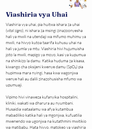
Viashiria vya Uhai
Viashiria vya uhai, pia huitwa ishara za uhai 
(
vital signs
), ni ishara za msingi zinazoonyesha 
hali ya mwili na utendaji wa mifumo muhimu ya 
mwili, na hivyo kutoa taarifa kuhusu uhai na 
hali ya jumla ya mtu. Viashiria hivi hujumuisha 
joto la mwili, mapigo ya moyo, kasi ya kupumua 
na shinikizo la damu. Katika huduma za kisasa, 
kiwango cha oksijeni kwenye damu (SpO₂) pia 
hupimwa mara nyingi, hasa kwa wagonjwa 
wenye hali au dalili zinazohusisha mfumo wa 
upumuaji.
Vipimo hivi vinaweza kufanyika hospitalini, 
kliniki, wakati wa dharura au nyumbani. 
Husaidia wataalamu wa afya kutambua 
mabadiliko katika hali ya mgonjwa, kufuatilia 
mwenendo wa ugonjwa na kutathmini mwitikio 
wa matibabu. Hata hivyo, matokeo ya viashiria 