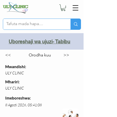
Uboreshaji wa ujuzi- Tabibu
<<
Orodha kuu
>>
Mwandishi:
ULY CLINIC
Mhariri:
ULY CLINIC
Imeboreshwa:
8 Agosti 2026, 05:41:08