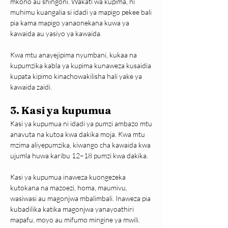
mkono au shingoni. Wakati wa kupima, ni 
muhimu kuangalia si idadi ya mapigo pekee bali 
pia kama mapigo yanaonekana kuwa ya 
kawaida au yasiyo ya kawaida.
Kwa mtu anayejipima nyumbani, kukaa na 
kupumzika kabla ya kupima kunaweza kusaidia 
kupata kipimo kinachowakilisha hali yake ya 
kawaida zaidi.
3. Kasi ya kupumua
Kasi ya kupumua ni idadi ya pumzi ambazo mtu 
anavuta na kutoa kwa dakika moja. Kwa mtu 
mzima aliyepumzika, kiwango cha kawaida kwa 
ujumla huwa karibu 12–18 pumzi kwa dakika.
Kasi ya kupumua inaweza kuongezeka 
kutokana na mazoezi, homa, maumivu, 
wasiwasi au magonjwa mbalimbali. Inaweza pia 
kubadilika katika magonjwa yanayoathiri 
mapafu, moyo au mifumo mingine ya mwili.