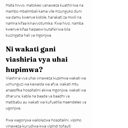
Hata hivyo, matokeo yanaweza kuathiriwa na 
mambo mbalimbali kama vile mzunguko duni 
wa damu kwenye kidole, harakati za mwili na 
namna kifaa kinavyotumika. Kwa hiyo, namba 
kwenye kifaa haipaswi kutafsiriwa bila 
kuzingatia hali ya mgonjwa.
Ni wakati gani 
viashiria vya uhai 
hupimwa?
Viashiria vya uhai vinaweza kupimwa wakati wa 
uchunguzi wa kawaida wa afya, wakati mtu 
anapofika hospitalini akiwa mgonjwa, wakati wa 
dharura, kabla na baada ya baadhi ya 
matibabu au wakati wa kufuatilia maendeleo ya 
ugonjwa.
Kwa wagonjwa waliolazwa hospitalini, vipimo 
vinaweza kurudiwa kwa vipindi tofauti 