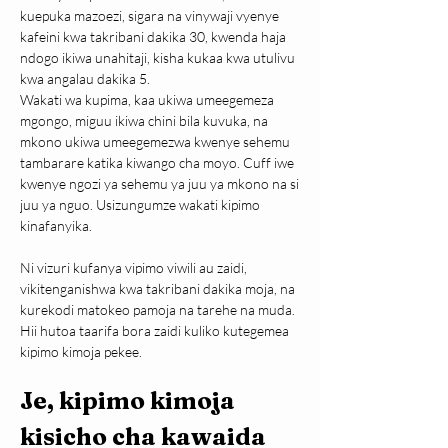
kuepuka mazoezi, sigara na vinywaji vyenye 
kafeini kwa takribani dakika 30, kwenda haja 
ndogo ikiwa unahitaji, kisha kukaa kwa utulivu 
kwa angalau dakika 5.
Wakati wa kupima, kaa ukiwa umeegemeza 
mgongo, miguu ikiwa chini bila kuvuka, na 
mkono ukiwa umeegemezwa kwenye sehemu 
tambarare katika kiwango cha moyo. Cuff iwe 
kwenye ngozi ya sehemu ya juu ya mkono na si 
juu ya nguo. Usizungumze wakati kipimo 
kinafanyika.
Ni vizuri kufanya vipimo viwili au zaidi, 
vikitenganishwa kwa takribani dakika moja, na 
kurekodi matokeo pamoja na tarehe na muda. 
Hii hutoa taarifa bora zaidi kuliko kutegemea 
kipimo kimoja pekee.
Je, kipimo kimoja 
kisicho cha kawaida 