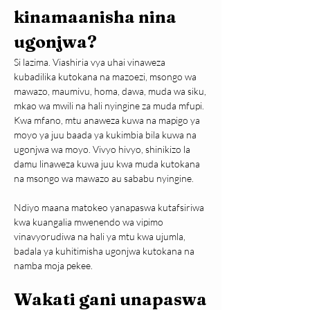
kinamaanisha nina 
ugonjwa?
Si lazima. Viashiria vya uhai vinaweza 
kubadilika kutokana na mazoezi, msongo wa 
mawazo, maumivu, homa, dawa, muda wa siku, 
mkao wa mwili na hali nyingine za muda mfupi.
Kwa mfano, mtu anaweza kuwa na mapigo ya 
moyo ya juu baada ya kukimbia bila kuwa na 
ugonjwa wa moyo. Vivyo hivyo, shinikizo la 
damu linaweza kuwa juu kwa muda kutokana 
na msongo wa mawazo au sababu nyingine.
Ndiyo maana matokeo yanapaswa kutafsiriwa 
kwa kuangalia mwenendo wa vipimo 
vinavyorudiwa na hali ya mtu kwa ujumla, 
badala ya kuhitimisha ugonjwa kutokana na 
namba moja pekee.
Wakati gani unapaswa 