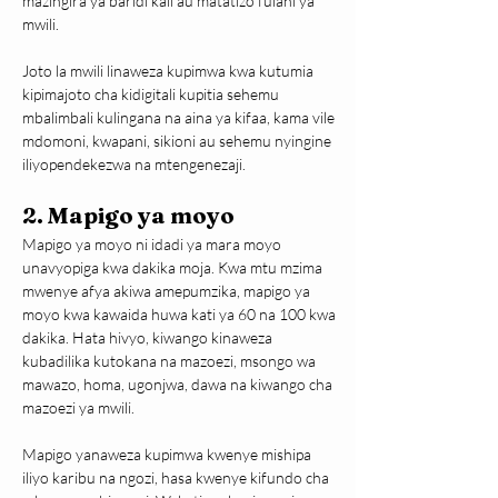
mazingira ya baridi kali au matatizo fulani ya 
mwili.
Joto la mwili linaweza kupimwa kwa kutumia 
kipimajoto cha kidigitali kupitia sehemu 
mbalimbali kulingana na aina ya kifaa, kama vile 
mdomoni, kwapani, sikioni au sehemu nyingine 
iliyopendekezwa na mtengenezaji.
2. Mapigo ya moyo
Mapigo ya moyo ni idadi ya mara moyo 
unavyopiga kwa dakika moja. Kwa mtu mzima 
mwenye afya akiwa amepumzika, mapigo ya 
moyo kwa kawaida huwa kati ya 60 na 100 kwa 
dakika. Hata hivyo, kiwango kinaweza 
kubadilika kutokana na mazoezi, msongo wa 
mawazo, homa, ugonjwa, dawa na kiwango cha 
mazoezi ya mwili.
Mapigo yanaweza kupimwa kwenye mishipa 
iliyo karibu na ngozi, hasa kwenye kifundo cha 