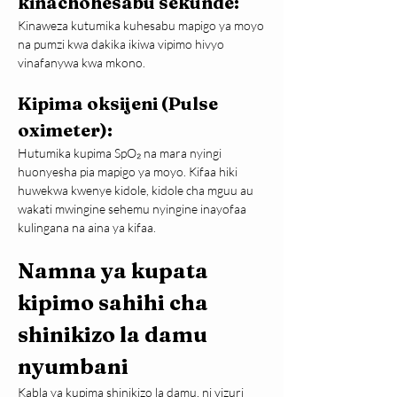
kinachohesabu sekunde:
Kinaweza kutumika kuhesabu mapigo ya moyo 
na pumzi kwa dakika ikiwa vipimo hivyo 
vinafanywa kwa mkono.
Kipima oksijeni (Pulse 
oximeter): 
Hutumika kupima SpO₂ na mara nyingi 
huonyesha pia mapigo ya moyo. Kifaa hiki 
huwekwa kwenye kidole, kidole cha mguu au 
wakati mwingine sehemu nyingine inayofaa 
kulingana na aina ya kifaa.
Namna ya kupata 
kipimo sahihi cha 
shinikizo la damu 
nyumbani
Kabla ya kupima shinikizo la damu, ni vizuri 