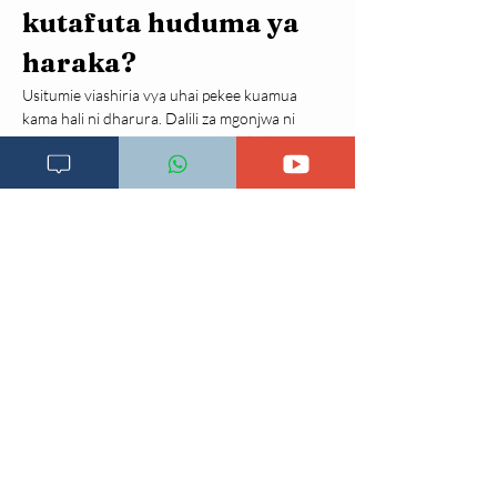
kutafuta huduma ya 
haraka?
Usitumie viashiria vya uhai pekee kuamua 
kama hali ni dharura. Dalili za mgonjwa ni 
muhimu pia. Mtu anayepata shida kubwa ya 
kupumua, maumivu makali ya kifua, 
kuchanganyikiwa, kupoteza fahamu, udhaifu 
wa ghafla wa upande mmoja wa mwili au dalili 
nyingine kali anapaswa kutafuta huduma ya 
dharura hata kama kifaa cha nyumbani 
kinaonyesha namba ambayo haionekani kuwa 
mbaya.
Kwa shinikizo la damu, ikiwa kipimo 
kinaonyesha zaidi ya 180/120 mmHg, kipimo 
kinapaswa kurudiwa baada ya muda mfupi. 
Ikiwa bado kiko juu sana, hasa ikiwa 
kinaambatana na dalili kama maumivu ya kifua, 
shida ya kupumua, udhaifu, kuchanganyikiwa 
au mabadiliko ya kuona, inahitaji tathmini ya 