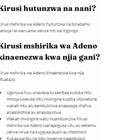
Kirusi hutunzwa na nani?
irusi mshirika wa Adeno hutunzwa na binadamu 
amoja na wanyama wenye mti wa mgongo.
Kirusi mshirika wa Adeno 
kinaenezwa kwa njia gani?
irusi mshirika wa Adeno kinaenezwa kwa njia 
ifuatazo;
Ugonjwa huu unaweza kusambaa kutoka mtu 
mmoja kwenda mtu mwingine kupitia vitonetone 
wakati mtu aliyeambukizwa anapopiga chafya, 
anapokohoa au anapopumua
Wakati mwingine watu huambukizwa Kirusi 
mshirika wa Adeno wanapogusa vitu au sehemu 
yenye virusi na kujigusa puani au mdomoni
Kukaa karibu na mtu mwenye maambukizi