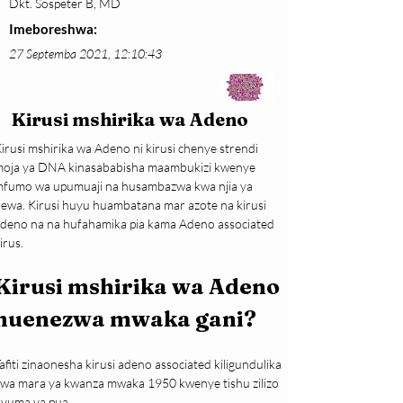
Dkt. Sospeter B, MD
Imeboreshwa:
27 Septemba 2021, 12:10:43
Kirusi mshirika wa Adeno
irusi mshirika wa Adeno ni kirusi chenye strendi 
oja ya DNA kinasababisha maambukizi kwenye 
fumo wa upumuaji na husambazwa kwa njia ya 
ewa. Kirusi huyu huambatana mar azote na kirusi 
deno na na hufahamika pia kama Adeno associated 
irus.
Kirusi mshirika wa Adeno 
huenezwa mwaka gani?
afiti zinaonesha kirusi adeno associated kiligundulika 
wa mara ya kwanza mwaka 1950 kwenye tishu zilizo 
yuma ya pua.