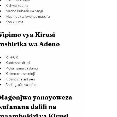
Kichwa kuuma
Macho kubadirika rangi
Maambukizi kwenye mapafu
Koo kuuma
Vipimo vya Kirusi 
mshirika wa Adeno
RT-PCR
Kuotesha kirusi 
Picha nzima ya damu
Kipimo cha seroloji
Kipimo cha antigen
Radiografia ya kifua
Magonjwa yanayoweza 
kufanana dalili na 
maambukizi ya Kirusi 