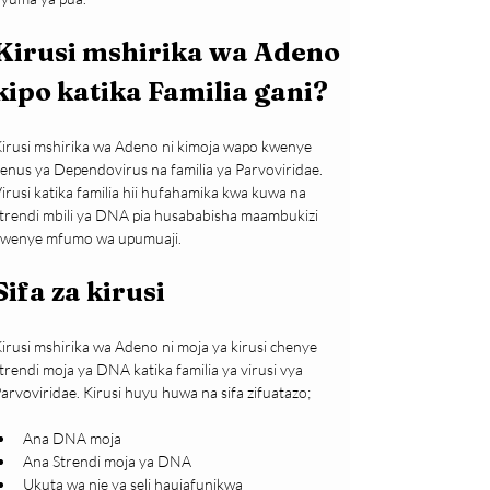
Kirusi mshirika wa Adeno 
kipo katika Familia gani?
irusi mshirika wa Adeno ni kimoja wapo kwenye 
enus ya Dependovirus na familia ya Parvoviridae. 
irusi katika familia hii hufahamika kwa kuwa na 
trendi mbili ya DNA pia husababisha maambukizi 
wenye mfumo wa upumuaji.
Sifa za kirusi
irusi mshirika wa Adeno ni moja ya kirusi chenye 
trendi moja ya DNA katika familia ya virusi vya 
arvoviridae. Kirusi huyu huwa na sifa zifuatazo;
Ana DNA moja
Ana Strendi moja ya DNA
Ukuta wa nje ya seli haujafunikwa