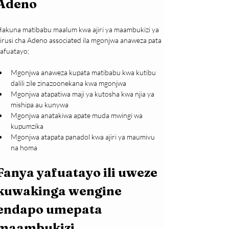
Adeno
akuna matibabu maalum kwa ajiri ya maambukizi ya 
irusi cha Adeno associated ila mgonjwa anaweza pata 
afuatayo;
Mgonjwa anaweza kupata matibabu kwa kutibu 
dalili zile zinazoonekana kwa mgonjwa
Mgonjwa atapatiwa maji ya kutosha kwa njia ya 
mishipa au kunywa
Mgonjwa anatakiwa apate muda mwingi wa 
kupumzika
Mgonjwa atapata panadol kwa ajiri ya maumivu 
na homa
Fanya yafuatayo ili uweze 
kuwakinga wengine 
endapo umepata 
maambukizi