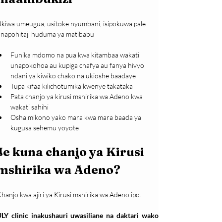
kiwa umeugua, usitoke nyumbani, isipokuwa pale 
napohitaji huduma ya matibabu
Funika mdomo na pua kwa kitambaa wakati 
unapokohoa au kupiga chafya au fanya hivyo 
ndani ya kiwiko chako na ukioshe baadaye
Tupa kifaa kilichotumika kwenye takataka
Pata chanjo ya kirusi mshirika wa Adeno kwa 
wakati sahihi
Osha mikono yako mara kwa mara baada ya 
kugusa sehemu yoyote 
Je kuna chanjo ya Kirusi 
mshirika wa Adeno?
hanjo kwa ajiri ya Kirusi mshirika wa Adeno ipo.
LY clinic inakushauri uwasiliane na daktari wako 