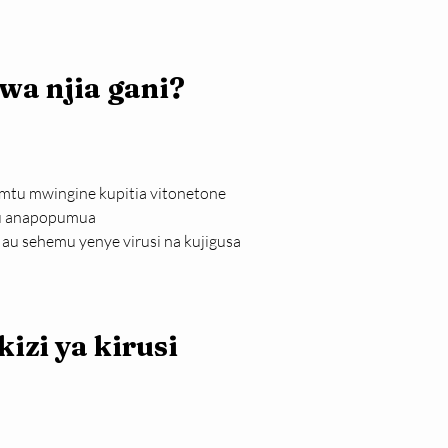
wa njia gani?
u mwingine kupitia vitonetone 
au anapopumua
 sehemu yenye virusi na kujigusa 
zi ya kirusi 