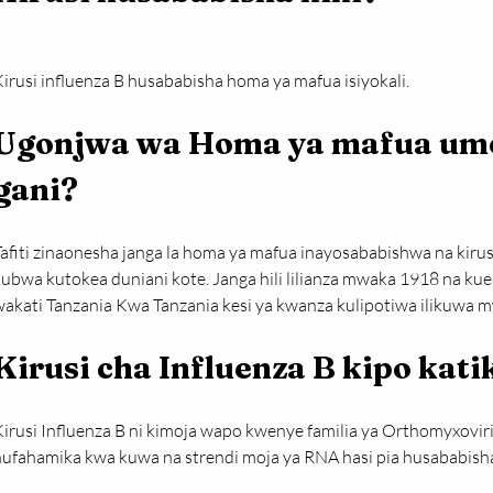
irusi influenza B husababisha homa ya mafua isiyokali.
Ugonjwa wa Homa ya mafua um
gani?
afiti zinaonesha janga la homa ya mafua inayosababishwa na kirusi 
kubwa kutokea duniani kote. Janga hili lilianza mwaka 1918 na ku
wakati Tanzania Kwa Tanzania kesi ya kwanza kulipotiwa ilikuwa 
Kirusi cha Influenza B kipo kati
irusi Influenza B ni kimoja wapo kwenye familia ya Orthomyxovirida
hufahamika kwa kuwa na strendi moja ya RNA hasi pia husababish