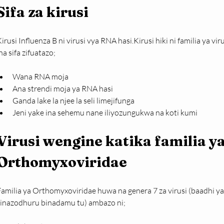
Sifa za kirusi
irusi Influenza B ni virusi vya RNA hasi.Kirusi hiki ni familia ya vi
na sifa zifuatazo;
Wana RNA moja
Ana strendi moja ya RNA hasi
Ganda lake la njee la seli limejifunga
Jeni yake ina sehemu nane iliyozungukwa na koti kumi
Virusi wengine katika familia ya
Orthomyxoviridae
amilia ya Orthomyxoviridae huwa na genera 7 za virusi (baadhi ya 
zinazodhuru binadamu tu) ambazo ni;