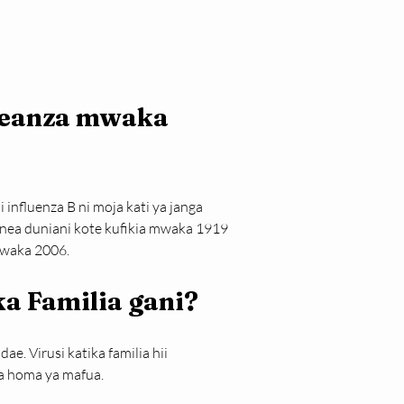
eanza mwaka 
influenza B ni moja kati ya janga 
enea duniani kote kufikia mwaka 1919 
mwaka 2006.
ka Familia gani?
e. Virusi katika familia hii 
a homa ya mafua.