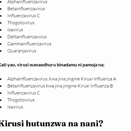
Alphainfluenzavirus
Betainfluenzavirus
Influenzavirus C
Thogotovirus
Isavirus
Deltainfluenzavirus
Gammainfluenzavirus
Quaranjavirus 
Kati yao, virusi wanaodhuru binadamu ni pamoja na;
Alphainfluenzavirus, kwa jina jingine Kirusi Influenza A
Betainfluenzavirus kwa jina jingine Kirusi Influenza B
Influenzavirus C
Thogotovirus
Isavirus
Kirusi hutunzwa na nani?