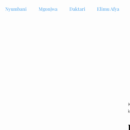
Nyumbani
Mgonjwa
Daktari
Elimu Afya