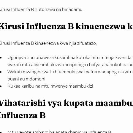
Kirusi Influenza B hutunzwa na binadamu.
Kirusi Influenza B kinaenezwa k
irusi Influenza B kinaenezwa kwa njia zifuatazo;
Ugonjwa huu unaweza kusambaa kutoka mtu mmoja kwenda mt
wakati mtu aliyeambukizwa anapopiga chafya, anapokohoa 
Wakati mwingine watu huambukizwa mafua wanapogusa vitu au
puani au mdomoni
Kukaa karibu na mtu mwenye maambukizi
Vihatarishi vya kupata maambuki
Influenza B
Mtu yeyote ambayo hajapata chanjo ya Influenza B