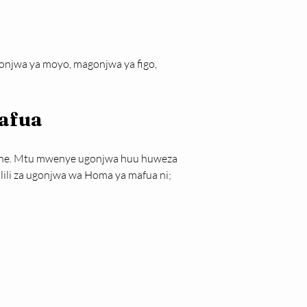
njwa ya moyo, magonjwa ya figo, 
mafua
 nne. Mtu mwenye ugonjwa huu huweza 
ili za ugonjwa wa Homa ya mafua ni;