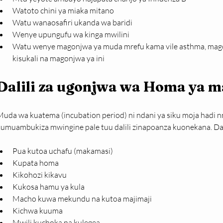
Watoto chini ya miaka mitano
Watu wanaosafiri ukanda wa baridi
Wenye upungufu wa kinga mwilini
Watu wenye magonjwa ya muda mrefu kama vile asthma, mago
kisukali na magonjwa ya ini
Dalili za ugonjwa wa Homa ya 
Muda wa kuatema (incubation period) ni ndani ya siku moja hadi
kumuambukiza mwingine pale tuu dalili zinapoanza kuonekana. Dal
Pua kutoa uchafu (makamasi)
Kupata homa
Kikohozi kikavu
Kukosa hamu ya kula
Macho kuwa mekundu na kutoa majimaji
Kichwa kuuma
Mwili kuchoka na kulegea