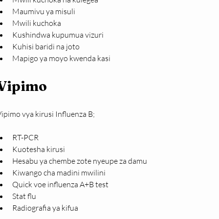
Maumivu ya misuli
Mwili kuchoka
Kushindwa kupumua vizuri
Kuhisi baridi na joto
Mapigo ya moyo kwenda kasi
Vipimo
ipimo vya kirusi Influenza B;
RT-PCR
Kuotesha kirusi
Hesabu ya chembe zote nyeupe za damu
Kiwango cha madini mwilini
Quick voe influenza A+B test
Stat flu
Radiografia ya kifua