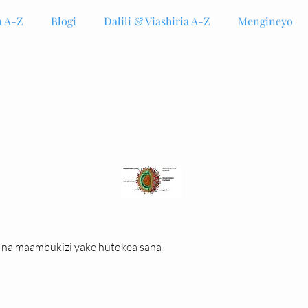
 A-Z
Blogi
Dalili & Viashiria A-Z
Mengineyo
a na maambukizi yake hutokea sana 