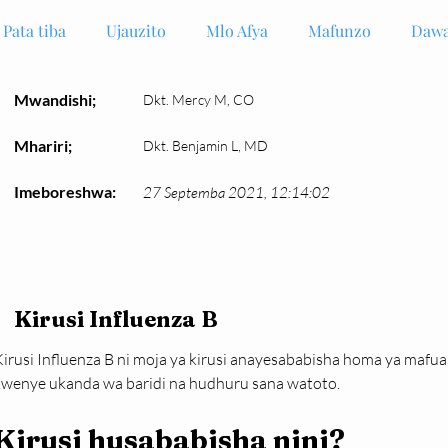
Pata tiba
Ujauzito
Mlo Afya
Mafunzo
Dawa
Mwandishi;
Dkt. Mercy M, CO
Mhariri;
Dkt. Benjamin L, MD
Imeboreshwa:
27 Septemba 2021, 12:14:02
Kirusi Influenza B
Kirusi Influenza B ni moja ya kirusi anayesababisha homa ya mafu
kwenye ukanda wa baridi na hudhuru sana watoto.
Kirusi husababisha nini?