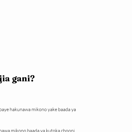
jia gani?
baye hakunawa mikono yake baada ya 
awa mikono baada ya kutoka chooni