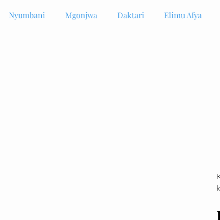
Nyumbani
Mgonjwa
Daktari
Elimu Afya