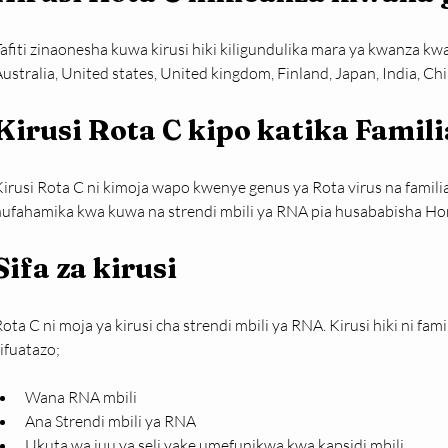
Tafiti zinaonesha kuwa kirusi hiki kiligundulika mara ya kwanza 
ustralia, United states, United kingdom, Finland, Japan, India, Ch
Kirusi Rota C kipo katika Famili
irusi Rota C ni kimoja wapo kwenye genus ya Rota virus na familia y
hufahamika kwa kuwa na strendi mbili ya RNA pia husababisha 
Sifa za kirusi
ota C ni moja ya kirusi cha strendi mbili ya RNA. Kirusi hiki ni fami
ifuatazo;
Wana RNA mbili
Ana Strendi mbili ya RNA
Ukuta wa juu ya seli yake umefunikwa kwa kapsidi mbili