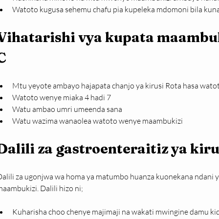
Watoto kugusa sehemu chafu pia kupeleka mdomoni bila ku
Vihatarishi vya kupata maambuki
C
Mtu yeyote ambayo hajapata chanjo ya kirusi Rota hasa wato
Watoto wenye miaka 4 hadi 7
Watu ambao umri umeenda sana
Watu wazima wanaolea watoto wenye maambukizi
Dalili za gastroenteraitiz ya kiru
Dalili za ugonjwa wa homa ya matumbo huanza kuonekana ndani ya
aambukizi. Dalili hizo ni;
Kuharisha choo chenye majimaji na wakati mwingine damu ki