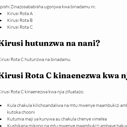
Spishi Zinazosababisha ugonjwa kwa binadamu ni;
Kirusi Rota A
Kirusi Rota B
Kirusi Rota C
Kirusi hutunzwa na nani?
Kirusi Rota C hutunzwa na binadamu.
Kirusi Rota C kinaenezwa kwa n
irusi Rota C kinaenezwa kwa njia zifuatazo;
Kula chakula kilichoandaliwa na mtu mwenye maambukizi am
kutoka chooni
Kutumia maji ya kunywa au chakula chenye vimelea
Kushikana mikono na mtu mwenye maambukizi ambaye hakun