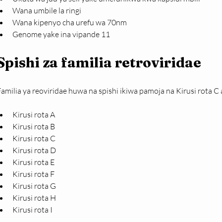
Wana umbile la ringi
Wana kipenyo cha urefu wa 70nm
Genome yake ina vipande 11
Spishi za familia retroviridae
amilia ya reoviridae huwa na spishi ikiwa pamoja na Kirusi rota C
Kirusi rota A
Kirusi rota B
Kirusi rota C
Kirusi rota D
Kirusi rota E
Kirusi rota F
Kirusi rota G
Kirusi rota H
Kirusi rota I 