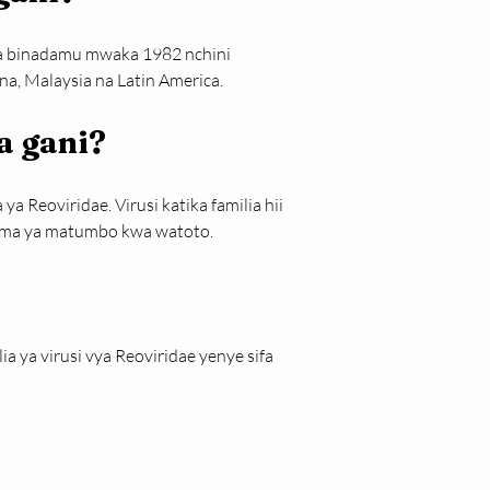
kwa binadamu mwaka 1982 nchini 
ina, Malaysia na Latin America.
a gani?
a Reoviridae. Virusi katika familia hii 
Homa ya matumbo kwa watoto.
lia ya virusi vya Reoviridae yenye sifa 