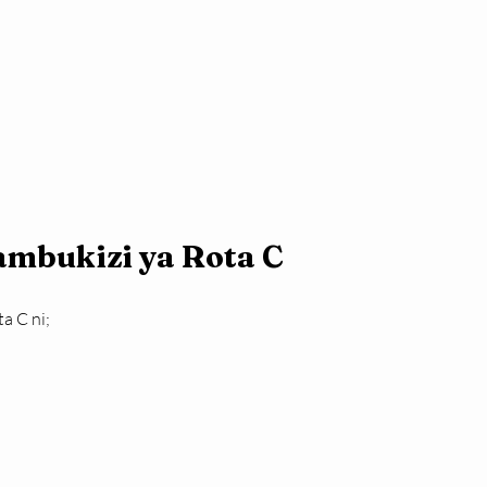
mbukizi ya Rota C
a C ni;