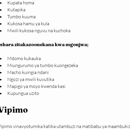
Kupata homa
Kutapika
Tumbo kuuma
Kukosa hamu ya kula
Mwili kukosa nguvu na kuchoka
Ishara zitakazoonekana kwa mgonjwa;
Mdomo kukauka
Miungurumo ya tumbo kuongezeka
Macho kuingia ndani
Ngozi ya mwili kuvutika
Mapigo ya moyo kwenda kasi
Kupungua uzito
Vipimo
Vipimo vinavyotumika katika utambuzi na matibabu ya maambukizi 