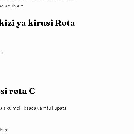
nawa mikono
zi ya kirusi Rota 
to
si rota C
 siku mbili baada ya mtu kupata 
dogo 