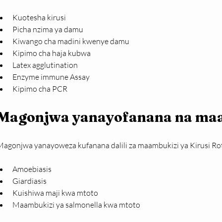
Kuotesha kirusi
Picha nzima ya damu
Kiwango cha madini kwenye damu
Kipimo cha haja kubwa
Latex agglutination
Enzyme immune Assay
Kipimo cha PCR
Magonjwa yanayofanana na maa
Magonjwa yanayoweza kufanana dalili za maambukizi ya Kirusi Rot
Amoebiasis
Giardiasis
Kuishiwa maji kwa mtoto
Maambukizi ya salmonella kwa mtoto