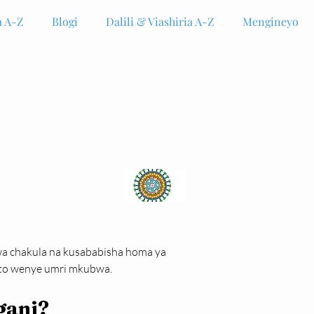
 A-Z
Blogi
Dalili & Viashiria A-Z
Mengineyo
wa chakula na kusababisha homa ya 
toto wenye umri mkubwa.
gani?