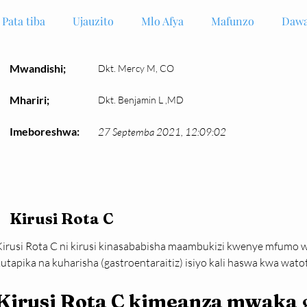
Pata tiba
Ujauzito
Mlo Afya
Mafunzo
Dawa
Mwandishi;
Dkt. Mercy M, CO
Mhariri;
Dkt. Benjamin L ,MD
Imeboreshwa:
27 Septemba 2021, 12:09:02
Kirusi Rota C
Kirusi Rota C ni kirusi kinasababisha maambukizi kwenye mfumo 
kutapika na kuharisha (gastroentaraitiz) isiyo kali haswa kwa wa
Kirusi Rota C kimeanza mwaka 