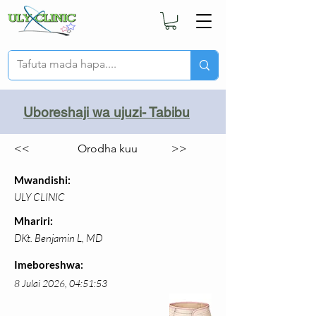
Uboreshaji wa ujuzi- Tabibu
<<
Orodha kuu
>>
Mwandishi:
ULY CLINIC
Mhariri:
DKt. Benjamin L, MD
Imeboreshwa:
8 Julai 2026, 04:51:53