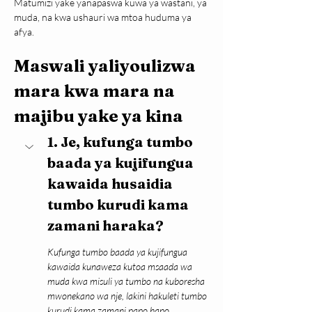
Matumizi yake yanapaswa kuwa ya wastani, ya 
muda, na kwa ushauri wa mtoa huduma ya 
afya.
Maswali yaliyoulizwa 
mara kwa mara na 
majibu yake ya kina
1. Je, kufunga tumbo 
baada ya kujifungua 
kawaida husaidia 
tumbo kurudi kama 
zamani haraka?
Kufunga tumbo baada ya kujifungua 
kawaida kunaweza kutoa msaada wa 
muda kwa misuli ya tumbo na kuboresha 
mwonekano wa nje, lakini hakuleti tumbo 
kurudi kama zamani papo hapo.