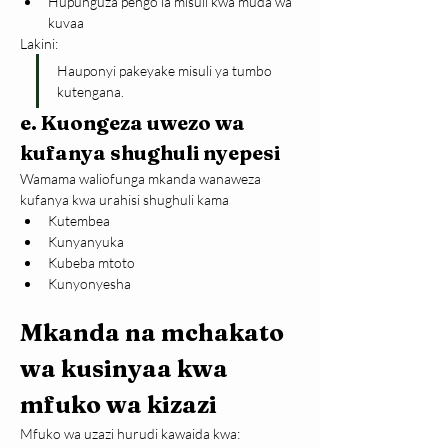
Hupunguza pengo la misuli kwa muda wa 
kuvaa
Lakini:
Hauponyi pakeyake misuli ya tumbo 
kutengana.
e. Kuongeza uwezo wa 
kufanya shughuli nyepesi
Wamama waliofunga mkanda wanaweza 
kufanya kwa urahisi shughuli kama
Kutembea
Kunyanyuka
Kubeba mtoto
Kunyonyesha
Mkanda na mchakato 
wa kusinyaa kwa 
mfuko wa kizazi
Mfuko wa uzazi hurudi kawaida kwa: