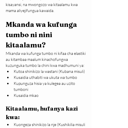
kisayansi, na mwongozo wa kitaalamu kwa 
mama aliyejifungua kawaida.
Mkanda wa kufunga 
tumbo ni nini 
kitaalamu?
Mkanda wa kufunga tumbo ni kifaa cha elastiki 
au kitambaa maalum kinachofungwa 
kuzunguka tumbo la chini kwa madhumuni ya:
Kutoa shinikizo la wastani (Kubana misuli)
Kusaidia uthabiti wa ukuta wa tumbo
Kupunguza hisia ya kulegea au uzito 
tumboni
Kusaidia mkao
Kitaalamu, hufanya kazi 
kwa:
Kuongeza shinikizo la nje (Kushikilia misuli 