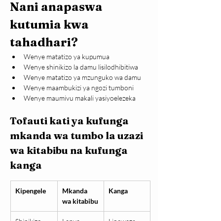
Nani anapaswa 
kutumia kwa 
tahadhari?
Wenye matatizo ya kupumua
Wenye shinikizo la damu lisilodhibitiwa
Wenye matatizo ya mzunguko wa damu
Wenye maambukizi ya ngozi tumboni
Wenye maumivu makali yasiyoelezeka
Tofauti kati ya kufunga 
mkanda wa tumbo la uzazi 
wa kitabibu na kufunga 
kanga
Kipengele
Mkanda 
Kanga
wa kitabibu