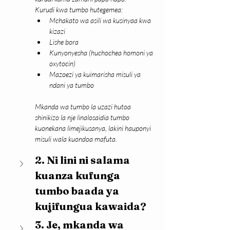
Kurudi kwa tumbo hutegemea:
Mchakato wa asili wa kusinyaa kwa 
kizazi
Lishe bora
Kunyonyesha (huchochea homoni ya 
oxytocin)
Mazoezi ya kuimarisha misuli ya 
ndani ya tumbo
Mkanda wa tumbo la uzazi hutoa 
shinikizo la nje linalosaidia tumbo 
kuonekana limejikusanya, lakini hauponyi 
misuli wala kuondoa mafuta.
2. Ni lini ni salama 
kuanza kufunga 
tumbo baada ya 
kujifungua kawaida?
3. Je, mkanda wa 