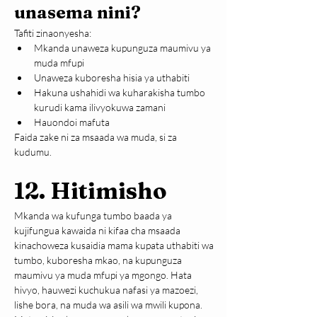
unasema nini?
Tafiti zinaonyesha:
Mkanda unaweza kupunguza maumivu ya 
muda mfupi
Unaweza kuboresha hisia ya uthabiti
Hakuna ushahidi wa kuharakisha tumbo 
kurudi kama ilivyokuwa zamani
Hauondoi mafuta
Faida zake ni za msaada wa muda, si za 
kudumu.
12. Hitimisho
Mkanda wa kufunga tumbo baada ya 
kujifungua kawaida ni kifaa cha msaada 
kinachoweza kusaidia mama kupata uthabiti wa 
tumbo, kuboresha mkao, na kupunguza 
maumivu ya muda mfupi ya mgongo. Hata 
hivyo, hauwezi kuchukua nafasi ya mazoezi, 
lishe bora, na muda wa asili wa mwili kupona. 