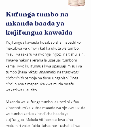
Kufunga tumbo na
mkanda baada ya
kujifungua kawaida
Kujifungua kawaida husababisha mabadiliko 
makubwa ya kimwili katika ukuta wa tumbo, 
misuli ya sakafu ya nyonga, ngozi, na tishu laini. 
Ingawa hakuna jeraha la upasuaji tumboni 
kama ilivyo kujifungua kwa upasuaji, misuli ya 
tumbo (hasa 
rektasi abdominisi
 na 
transvesasi 
abdominisi
) pamoja na tishu unganishi (
linea 
alba
) huwa zimepanuka kwa muda mrefu 
wakati wa ujauzito.
Mkanda wa kufunga tumbo la uzazi ni kifaa 
kinachotumika kutoa msaada wa nje kwa ukuta 
wa tumbo katika kipindi cha baada ya 
kujifungua. Makala hii inaeleza kwa kina 
matumizi yake, faida, tahadhari, ushahidi wa 