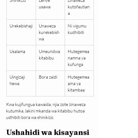
Shinikizo
Lenye 
Linaweza 
usawa
kutofautian
a
Urekebishaji
Unaweza 
Ni vigumu 
kurekebish
kudhibiti
wa
Usalama
Umeundwa 
Hutegemea 
kitabibu
namna ya 
kufunga
Uingizaji 
Bora zaidi
Hutegemea 
hewa
aina ya 
kitambaa
Kwa kujifungua kawaida, njia zote zinaweza 
kutumika, lakini mkanda wa kitabibu hutoa 
udhibiti bora wa shinikizo.
Ushahidi wa kisayansi 