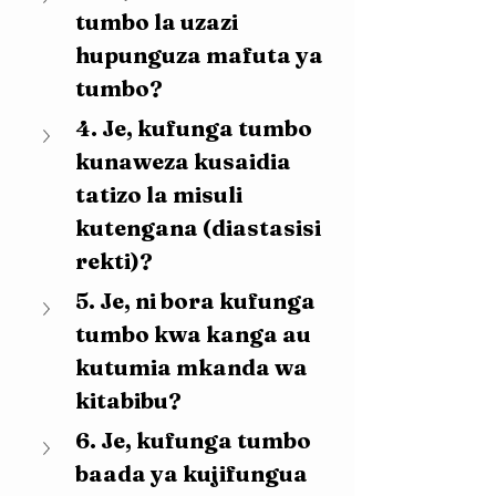
tumbo la uzazi 
hupunguza mafuta ya 
tumbo?
4. Je, kufunga tumbo 
kunaweza kusaidia 
tatizo la misuli 
kutengana (diastasisi 
rekti)?
5. Je, ni bora kufunga 
tumbo kwa kanga au 
kutumia mkanda wa 
kitabibu?
6. Je, kufunga tumbo 
baada ya kujifungua 