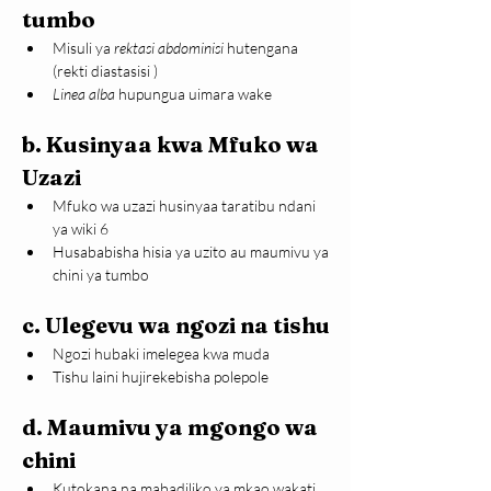
tumbo
Misuli ya 
rektasi abdominisi
 hutengana 
(rekti diastasisi )
Linea alba
 hupungua uimara wake
b. Kusinyaa kwa Mfuko wa 
Uzazi
Mfuko wa uzazi husinyaa taratibu ndani 
ya wiki 6
Husababisha hisia ya uzito au maumivu ya 
chini ya tumbo
c. Ulegevu wa ngozi na tishu
Ngozi hubaki imelegea kwa muda
Tishu laini hujirekebisha polepole
d. Maumivu ya mgongo wa 
chini
Kutokana na mabadiliko ya mkao wakati 