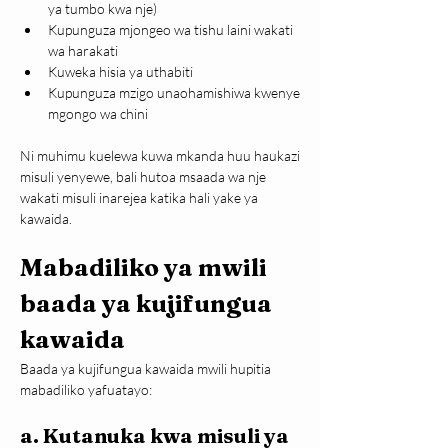
ya tumbo kwa nje)
Kupunguza mjongeo wa tishu laini wakati 
wa harakati
Kuweka hisia ya uthabiti
Kupunguza mzigo unaohamishiwa kwenye 
mgongo wa chini
Ni muhimu kuelewa kuwa mkanda huu haukazi 
misuli yenyewe, bali hutoa msaada wa nje 
wakati misuli inarejea katika hali yake ya 
kawaida.
Mabadiliko ya mwili 
baada ya kujifungua 
kawaida
Baada ya kujifungua kawaida mwili hupitia 
mabadiliko yafuatayo:
a. Kutanuka kwa misuli ya 