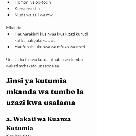
Homoni ya oxytocin
Kunyonyesha
Muda wa asili wa mwili
Mkanda:
Hauharakishi kusinyaa kwa kizazi kurudi 
katika hali yake ya awali
Haufupishi ukubwa wa mfuko wa uzazi
Unasaidia tu kwa kutoa uthabiti wa tumbo 
wakati mchakato unaendelea.
Jinsi ya kutumia 
mkanda wa tumbo la 
uzazi kwa usalama
a. Wakati wa Kuanza 
Kutumia
Kwa kawaida: