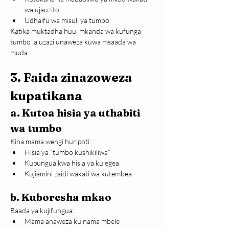
wa ujauzito
Udhaifu wa misuli ya tumbo
Katika muktadha huu, mkanda wa kufunga 
tumbo la uzazi unaweza kuwa msaada wa 
muda.
3. Faida zinazoweza 
kupatikana
a. Kutoa hisia ya uthabiti 
wa tumbo
Kina mama wengi huripoti:
Hisia ya “tumbo kushikiliwa”
Kupungua kwa hisia ya kulegea
Kujiamini zaidi wakati wa kutembea
b. Kuboresha mkao
Baada ya kujifungua:
Mama anaweza kuinama mbele