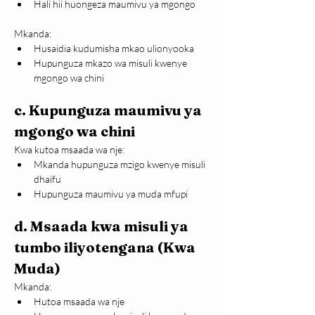
Hali hii huongeza maumivu ya mgongo
Mkanda:
Husaidia kudumisha mkao ulionyooka
Hupunguza mkazo wa misuli kwenye 
mgongo wa chini
c. Kupunguza maumivu ya 
mgongo wa chini
Kwa kutoa msaada wa nje:
Mkanda hupunguza mzigo kwenye misuli 
dhaifu
Hupunguza maumivu ya muda mfupi
d. Msaada kwa misuli ya 
tumbo iliyotengana (Kwa 
Muda)
Mkanda:
Hutoa msaada wa nje