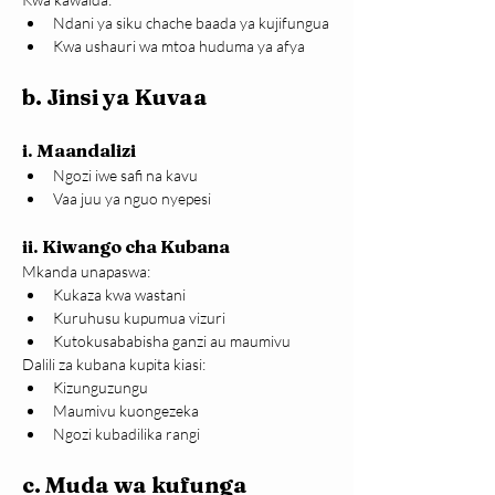
Ndani ya siku chache baada ya kujifungua
Kwa ushauri wa mtoa huduma ya afya
b. Jinsi ya Kuvaa
i. Maandalizi
Ngozi iwe safi na kavu
Vaa juu ya nguo nyepesi
ii. Kiwango cha Kubana
Mkanda unapaswa:
Kukaza kwa wastani
Kuruhusu kupumua vizuri
Kutokusababisha ganzi au maumivu
Dalili za kubana kupita kiasi:
Kizunguzungu
Maumivu kuongezeka
Ngozi kubadilika rangi
c. Muda wa kufunga 