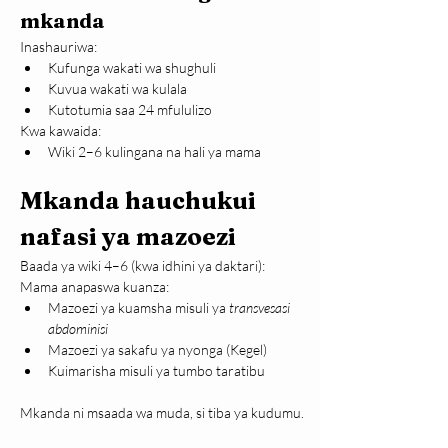
mkanda
Inashauriwa:
Kufunga wakati wa shughuli
Kuvua wakati wa kulala
Kutotumia saa 24 mfululizo
Kwa kawaida:
Wiki 2–6 kulingana na hali ya mama
Mkanda hauchukui 
nafasi ya mazoezi
Baada ya wiki 4–6 (kwa idhini ya daktari):
Mama anapaswa kuanza:
Mazoezi ya kuamsha misuli ya 
transvesasi 
abdominisi
Mazoezi ya sakafu ya nyonga (Kegel)
Kuimarisha misuli ya tumbo taratibu
Mkanda ni msaada wa muda, si tiba ya kudumu.