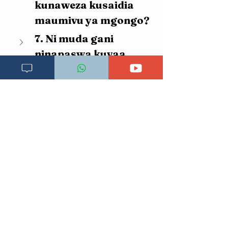
kunaweza kusaidia 
maumivu ya mgongo?
7. Ni muda gani 
ninapaswa kuvaa 
mkanda wa kufunga 
tumbo kwa siku?
8. Je, kufunga tumbo 
kunaweza kuzuia 
tumbo “kutundika” 
baada ya kujifungua?
9. Je, ni salama kulala 
na mkanda wa 
kufunga tumbo usiku?
10. Ni dalili gani 