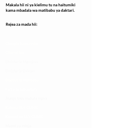
Makala hii ni ya kielimu tu na haitumiki
kama mbadala wa matibabu ya daktari.
Rejea za mada hii:
Changia kuwezesha
Clinical bot
Dirisha la Mgonjwa
Dirisha la Daktari
Dodoso la matibabu
Fursa za kibiashara
Jiunge kwa makala mpya
Kuhusu ULY CLINIC
Kamusi ya ULY CLINIC
Maoni ya mteja