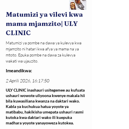
Matumizi ya vilevi kwa
mama mjamzito| ULY
CLINIC
Matumizi ya pombe na dawa ya kulevya kwa 
mjamzito ni hatari kwa afya ya mama na ya 
mtoto. Epuka pombe na dawa za kulevya 
wakati wa ujauzito.
Imeandikwa:
2 Aprili 2026, 16:17:50
ULY CLINIC inashauri usitegemee au kufuata
ushauri wowote uliyoona kwenye makala hii
bila kuwasiliana kwanza na daktari wako.
Kabla ya kuchukua hatua yoyote ya
matibabu, hakikisha umepata ushauri rasmi
kutoka kwa daktari wako ili kuepuka
madhara yoyote yanayoweza kutokea.