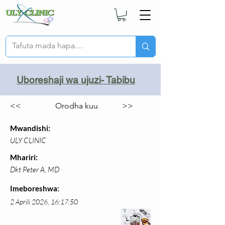
Uboreshaji wa ujuzi- Tabibu
<<
Orodha kuu
>>
Mwandishi:
ULY CLINIC
Mhariri:
Dkt Peter A, MD
Imeboreshwa:
2 Aprili 2026, 16:17:50