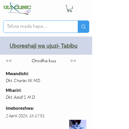
Uboreshaji wa ujuzi- Tabibu
<<
Orodha kuu
>>
Mwandishi:
Dkt. Charles W, MD
Mhariri:
Dkt. Adolf S, M.D
Imeboreshwa:
2 Aprili 2026, 16:17:51