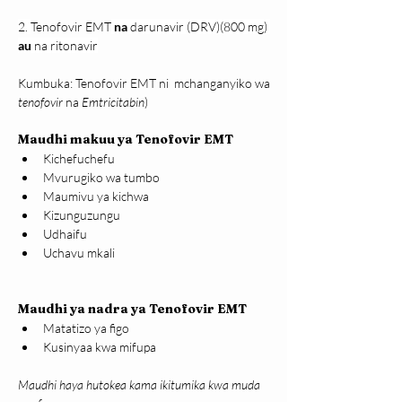
2. 
Tenofovir EMT
na
 darunavir (DRV)(800 mg) 
au
 na ritonavir
Kumbuka: Tenofovir EMT ni  mchanganyiko wa 
tenofovir 
na 
Emtricitabin
)
Maudhi makuu ya Tenofovir EMT 
Kichefuchefu
Mvurugiko wa tumbo
Maumivu ya kichwa
Kizunguzungu
Udhaifu
Uchavu mkali
Maudhi ya nadra ya Tenofovir EMT 
Matatizo ya figo
Kusinyaa kwa mifupa
Maudhi haya hutokea kama ikitumika kwa muda 