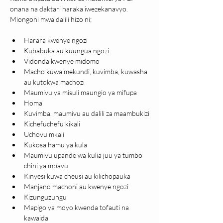
onana na daktari haraka iwezekanavyo. 
Miongoni mwa dalili hizo ni;
Harara kwenye ngozi
Kubabuka au kuungua ngozi
Vidonda kwenye midomo
Macho kuwa mekundi, kuvimba, kuwasha 
au kutokwa machozi
Maumivu ya misuli maungio ya mifupa
Homa
Kuvimba, maumivu au dalili za maambukizi
Kichefuchefu kikali
Uchovu mkali
Kukosa hamu ya kula
Maumivu upande wa kulia juu ya tumbo 
chini ya mbavu
Kinyesi kuwa cheusi au kilichopauka
Manjano machoni au kwenye ngozi
Kizunguzungu
Mapigo ya moyo kwenda tofauti na 
kawaida