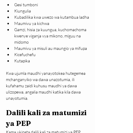
Gesi tumboni
Kiungulia
Kubadilika kwa uwezo wa kutambua ladha
Maumivu ya kichwa
Gamzi, hisia za kuungua, kuchomachoma 
kwenye viganja vya mikono, miguu na 
midomo
Maumivu ya misuli au maungio ya mifupa
Kicefuchefu
Kutapika
Kwa ujumla maudhi yanayotokea hutegemea 
mchanganyiko wa dawa unazotumia, ili 
kufahamu zaidi kuhusu maudhi ya dawa 
ulizopewa, angalia maudhi katika kila dawa 
unayotumia.
Dalili kali za matumizi 
ya PEP
Kama ukipata dalili kali za matumizi ya PEP 