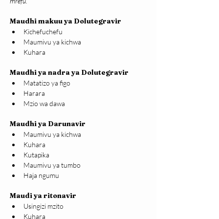
mrefu.
Maudhi makuu ya Dolutegravir
Kichefuchefu
Maumivu ya kichwa
Kuhara
Maudhi ya nadra ya Dolutegravir
Matatizo ya figo
Harara
Mzio wa dawa
Maudhi ya Darunavir
Maumivu ya kichwa
Kuhara
Kutapika
Maumivu ya tumbo
Haja ngumu
Maudi ya ritonavir
Usingizi mzito
Kuhara