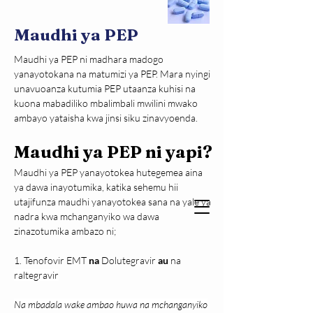
Maudhi ya PEP
Maudhi ya PEP ni madhara madogo 
yanayotokana na matumizi ya PEP. Mara nyingi 
unavuoanza kutumia PEP utaanza kuhisi na 
kuona mabadiliko mbalimbali mwilini mwako 
ambayo yataisha kwa jinsi siku zinavyoenda.
Maudhi ya PEP ni yapi?
Maudhi ya PEP yanayotokea hutegemea aina 
ya dawa inayotumika, katika sehemu hii 
utajifunza maudhi yanayotokea sana na yale ya 
nadra kwa mchanganyiko wa dawa 
zinazotumika ambazo ni;
1. Tenofovir EMT 
na 
Dolutegravir 
au
 na 
raltegravir
Na mbadala wake ambao huwa na mchanganyiko