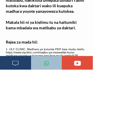
matibabu, hakikisha umepata ushauri rasmi
kutoka kwa daktari wako ili kuepuka
madhara yoyote yanayoweza kutokea.
Makala hii ni ya kielimu tu na haitumiki
kama mbadala wa matibabu ya daktari.
Rejea za mada hii:
1. ULY CLINIC. Madhara ya kutumia PEP kwa muda mrefu.
https://www.ulyclinic.com/majibu-ya-maswali/je-kuna-
madhara-yoyote-ya-kutumia-pep-kwa-muda-mrefu%3F.
Imechukuliwa 19.07.2023 2. The Alfred. PEP Information.
https://www.alfredhealth.org.au/images/resources/patient-
resources/PEP-Information.pdf. Imechukuliwa 19.07.2023 3.
NCBI. Tenofovir.
https://www.ncbi.nlm.nih.gov/books/NBK548917/#:.
Imechukuliwa 19.07.2023 4. Cada DJ, et al. Dolutegravir.
Hosp Pharm. 2014 Feb;49(2):184-95. doi: 10.1310/hpj4902-
184. PMID: 24623872; PMCID: PMC3940684. 5. ULY
CLINIC. Dolutegravir.
https://www.ulyclinic.com/dawa/Dolutegravir. Imechukuliwa
19.07.2023 6. ULY CLINIC
Tenofovir.https://www.ulyclinic.com/dawa/Tenofovir.Imechukuli
wa 19.07.2023 7. Medline plus. Darunavir.
https://medlineplus.gov/druginfo/meds/a607042.html.
Imechukuliwa 23.07.2023 8. Medlineplus. Ritonavir.
https://medlineplus.gov/druginfo/meds/a696029.html.Imechu
kuliwa 23.07.2023 9. CDC. PEP.
https://www.cdc.gov/hiv/clinicians/prevention/prescribe-
pep.html. Imechukuliwa 23.07.2023