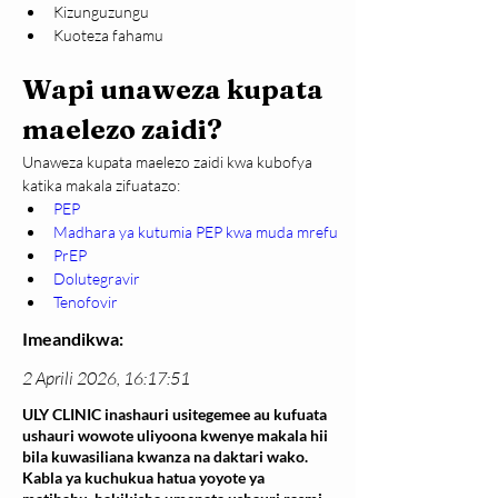
Kizunguzungu
Kuoteza fahamu
Wapi unaweza kupata 
maelezo zaidi?
Unaweza kupata maelezo zaidi kwa kubofya 
katika makala zifuatazo:
PEP
Madhara ya kutumia PEP kwa muda mrefu
PrEP
Dolutegravir
Tenofovir
Imeandikwa:
2 Aprili 2026, 16:17:51
ULY CLINIC inashauri usitegemee au kufuata
ushauri wowote uliyoona kwenye makala hii
bila kuwasiliana kwanza na daktari wako.
Kabla ya kuchukua hatua yoyote ya