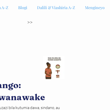
 A-Z
Blogi
Dalili & Viashiria A-Z
Mengineyo
>>
ango:
 wanawake
 uzazi bila kutumia dawa, sindano, au 