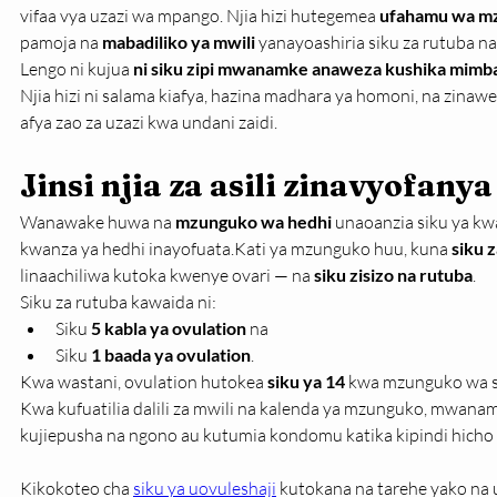
vifaa vya uzazi wa mpango. Njia hizi hutegemea 
ufahamu wa m
pamoja na 
mabadiliko ya mwili
 yanayoashiria siku za rutuba na
Lengo ni kujua 
ni siku zipi mwanamke anaweza kushika mimb
Njia hizi ni salama kiafya, hazina madhara ya homoni, na zina
afya zao za uzazi kwa undani zaidi.
Jinsi njia za asili zinavyofanya
Wanawake huwa na 
mzunguko wa hedhi
 unaoanzia siku ya kw
kwanza ya hedhi inayofuata.Kati ya mzunguko huu, kuna 
siku 
linaachiliwa kutoka kwenye ovari — na 
siku zisizo na rutuba
.
Siku za rutuba kawaida ni:
Siku 
5 kabla ya ovulation
 na
Siku 
1 baada ya ovulation
.
Kwa wastani, ovulation hutokea 
siku ya 14
 kwa mzunguko wa si
Kwa kufuatilia dalili za mwili na kalenda ya mzunguko, mwanam
kujiepusha na ngono au kutumia kondomu katika kipindi hicho 
Kikokoteo cha 
siku ya uovuleshaji
 kutokana na tarehe yako na