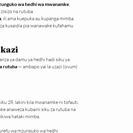
zunguko wa hedhi wa mwanamke
, 
 zisizo na rutuba.
a
, ili ama kuepuka au kupanga mimba. 
weza kusaidia pia wanawake kufahamu 
 kazi
anza ya damu ya hedhi hadi siku ya 
za rutuba
 — ambapo yai la uzazi (ovum) 
ku 28, lakini kila mwanamke ni tofauti.
ke anaweza kubaini siku za rutuba na 
ikiwa hataki mimba.
 urefu wa mzunguko wa hedhi 