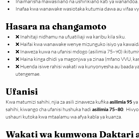
Inaimarisha mawasiliano na ushirikiano kati ya wanandoa.
Inafaa kwa wanawake wasiotaka kutumia dawa au vifaa vy
Hasara na changamoto
❌ Inahitaji nidhamu na ufuatiliaji wa karibu kila siku.
❌ Haifai kwa wanawake wenye mizunguko isiyo ya kawaid
❌ Inaweza kuwa na ufanisi mdogo (asilimia 75–90) ikitumi
❌ Haina kinga dhidi ya magonjwa ya zinaa (mfano VVU, ka
❌ Huenda isiwe rahisi wakati wa kunyonyesha au baada y
utengemae.
Ufanisi
Kwa matumizi sahihi, njia za asili zinaweza kufika 
asilimia 95
 ya
sahihi, kiwango cha ufanisi hushuka hadi 
asilimia 75–80
.  Hivy
ushauri kutoka kwa mtaalamu wa afya kabla ya kuanza.
Wakati wa kumwona Daktari a