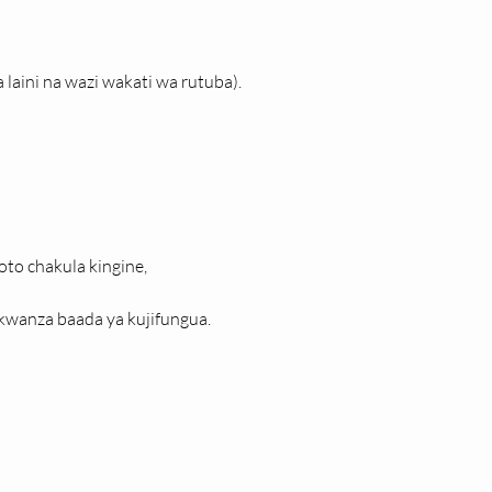
 laini na wazi wakati wa rutuba).
oto chakula kingine,
ya kwanza baada ya kujifungua.