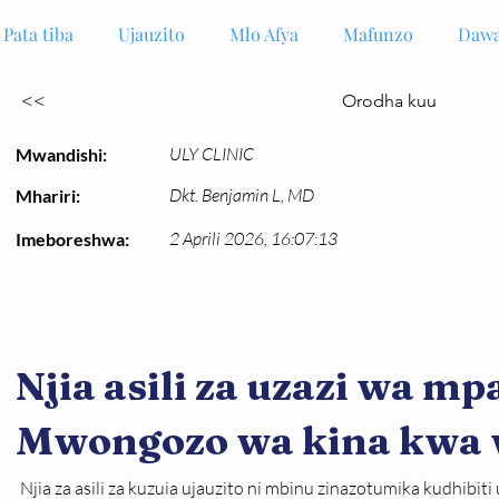
Pata tiba
Ujauzito
Mlo Afya
Mafunzo
Dawa
<<
Orodha kuu
ULY CLINIC
Mwandishi:
Dkt. Benjamin L, MD
Mhariri:
2 Aprili 2026, 16:07:13
Imeboreshwa:
Njia asili za uzazi wa mp
Mwongozo wa kina kwa
Njia za asili za kuzuia ujauzito ni mbinu zinazotumika kudhibiti