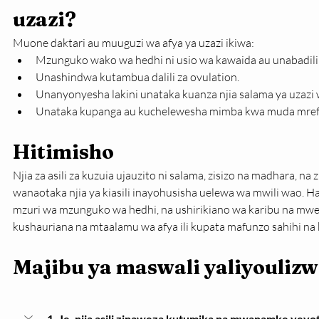
uzazi?
Muone daktari au muuguzi wa afya ya uzazi ikiwa:
Mzunguko wako wa hedhi ni usio wa kawaida au unabadili
Unashindwa kutambua dalili za ovulation.
Unanyonyesha lakini unataka kuanza njia salama ya uzazi
Unataka kupanga au kuchelewesha mimba kwa muda mref
Hitimisho
Njia za asili za kuzuia ujauzito ni salama, zisizo na madhara, 
wanaotaka njia ya kiasili inayohusisha uelewa wa mwili wao. Ha
mzuri wa mzunguko wa hedhi, na ushirikiano wa karibu na mwen
kushauriana na mtaalamu wa afya ili kupata mafunzo sahihi na ku
Majibu ya maswali yaliyouliz
1. Je, njia asili zinaweza kutumika na mwanamke yeyo