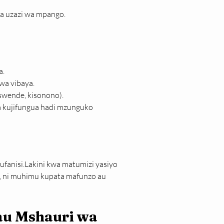
a uzazi wa mpango.
a.
wa vibaya.
swende, kisonono).
a kujifungua hadi mzunguko 
 ufanisi.Lakini kwa matumizi yasiyo 
o, ni muhimu kupata mafunzo au 
u Mshauri wa 