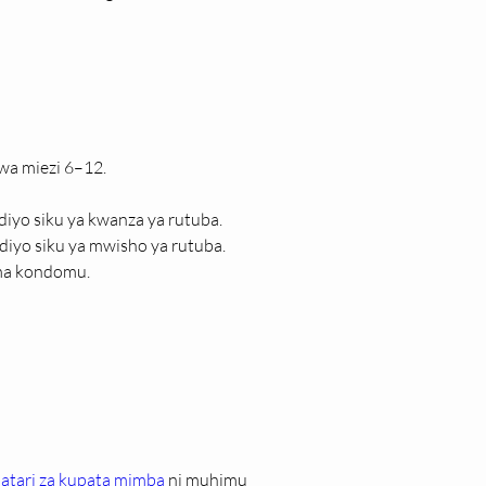
wa miezi 6–12.
diyo siku ya kwanza ya rutuba.
diyo siku ya mwisho ya rutuba.
ama kondomu.
hatari za kupata mimba
 ni muhimu 