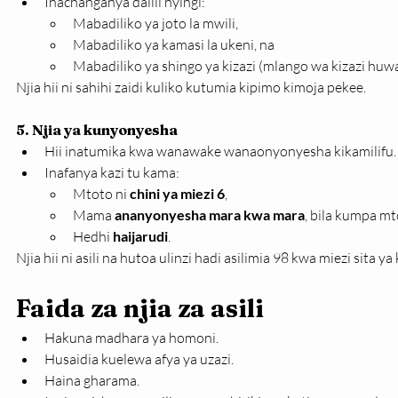
Inachanganya dalili nyingi:
Mabadiliko ya joto la mwili,
Mabadiliko ya kamasi la ukeni, na
Mabadiliko ya shingo ya kizazi (mlango wa kizazi huwa
Njia hii ni sahihi zaidi kuliko kutumia kipimo kimoja pekee.
5. Njia ya kunyonyesha
Hii inatumika kwa wanawake wanaonyonyesha kikamilifu.
Inafanya kazi tu kama:
Mtoto ni 
chini ya miezi 6
,
Mama 
ananyonyesha mara kwa mara
, bila kumpa mt
Hedhi 
haijarudi
.
Njia hii ni asili na hutoa ulinzi hadi asilimia 98 kwa miezi sita 
Faida za njia za asili
Hakuna madhara ya homoni.
Husaidia kuelewa afya ya uzazi.
Haina gharama.