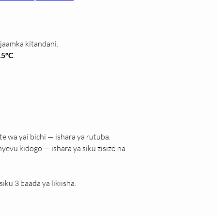
jaamka kitandani.
.5°C
.
e wa yai bichi — ishara ya rutuba.
evu kidogo — ishara ya siku zisizo na 
iku 3 baada ya likiisha.