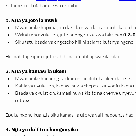
kutumika ili kufahamu kwa usahihi.
2. Njia ya joto la mwili
Mwanamke hupima joto lake la mwili kila asubuhi kabla ha
Wakati wa ovulation, joto huongezeka kwa takriban 
0.2–0
Siku tatu baada ya ongezeko hili ni salama kufanya ngono.
Hii inahitaji kipima-joto sahihi na ufuatiliaji wa kila siku.
3. Njia ya kamasi la ukeni
Mwanamke huchunguza kamasi linalotoka ukeni kila siku.
Kabla ya ovulation, kamasi huwa chepesi, kinyoofu kama ut
Baada ya ovulation, kamasi huwa kizito na chenye unyevuny
rutuba.
Epuka ngono kuanzia siku kamasi la ute wa yai linapoanza hadi s
4. Njia ya dalili mchanganyiko 