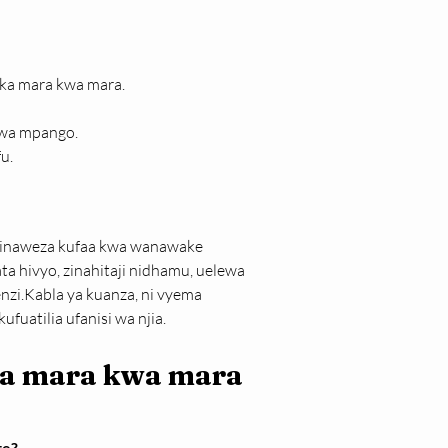
ka mara kwa mara.
 wa mpango.
u.
na zinaweza kufaa kwa wanawake 
ta hivyo, zinahitaji nidhamu, uelewa 
zi.Kabla ya kuanza, ni vyema 
fuatilia ufanisi wa njia.
wa mara kwa mara
te?