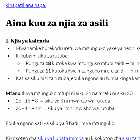
kinapatikana hapa.
Aina kuu za njia za asili
1. Njia ya kalenda 
Mwanamke hurekodi urefu wa mizunguko yake ya hedhi k
Ili kubaini siku za rutuba:
Punguza 
18
 kutoka kwa mzunguko mfupi zaidi — hii n
Punguza 
11
 kutoka kwa mzunguko mrefu zaidi — hii n
Katika siku hizi za rutuba, epuka ngono au tumia kinga k
Mfano:
Ikiwa mzunguko mfupi ni siku 26 na mrefu ni siku 30:
26 - 18 = 8 → siku ya 8 ni mwanzo wa rutuba
30 - 11 = 19 → siku ya 19 ni mwisho wa rutuba
Epuka ngono kati ya siku ya 8 hadi 19 ya mzunguko.
Kikokoteo cha
 siku ya kupata mimba
 au kikokotoo cha 
siku za 