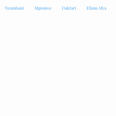
Nyumbani
Mgonjwa
Daktari
Elimu Afya