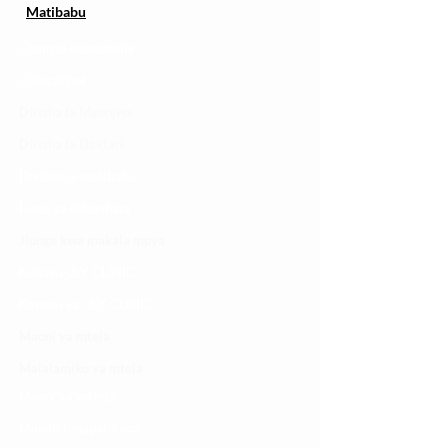
Matibabu
Changia kuwezesha
Clinical bot
Dirisha la Mgonjwa
Dirisha la Daktari
Dodoso la matibabu
Fursa za kibiashara
Jiunge kwa makala mpya
Kuhusu ULY CLINIC
Kamusi ya ULY CLINIC
Maoni ya mteja
Malalamiko ya mteja
Maoni ya wateja
Mahali tunapatikana