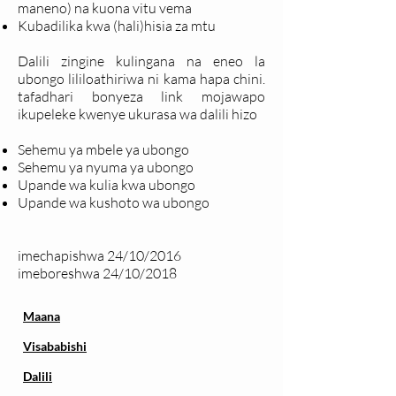
maneno) na kuona vitu vema
Kubadilika kwa (hali)hisia za mtu
Dalili zingine kulingana na eneo la
ubongo lililoathiriwa ni kama hapa chini.
tafadhari bonyeza link mojawapo
ikupeleke kwenye ukurasa wa dalili hizo
Sehemu ya mbele ya ubongo
Sehemu ya nyuma ya ubongo
Upande wa kulia kwa ubongo
Upande wa kushoto wa ubongo
imechapishwa 24/10/2016
imeboreshwa 24/10/2018
Maana
Visababishi
Dalili