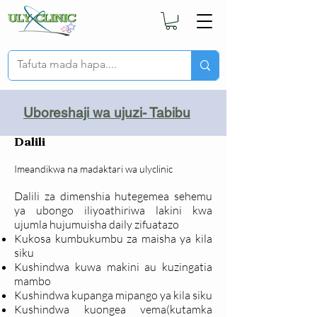
Uboreshaji wa ujuzi- Tabibu
Dalili
Imeandikwa na madaktari wa ulyclinic
Dalili za dimenshia hutegemea sehemu
ya ubongo iliyoathiriwa lakini kwa
ujumla hujumuisha daily zifuatazo
Kukosa kumbukumbu za maisha ya kila
siku
Kushindwa kuwa makini au kuzingatia
mambo
Kushindwa kupanga mipango ya kila siku
Kushindwa kuongea vema(kutamka