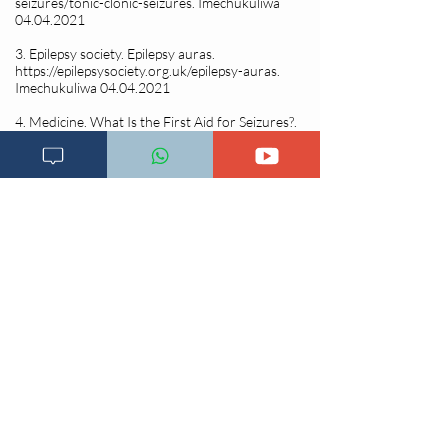
seizures/tonic-clonic-seizures.
Imechukuliwa
04.04.2021
3. Epilepsy society. Epilepsy auras.
https://epilepsysociety.org.uk/epilepsy-auras.
Imechukuliwa
04.04.2021
4. Medicine. What Is the First Aid for Seizures?.
https://www.medicinenet.com/first_aid_for_seizur
es/article.htm.
Imechukuliwa
05.04.2021
5. AJ Noble, et al. ‘Seizure First Aid Training’ for
people with epilepsy who attend emergency
departments, and their family and friends: study
protocol for intervention development and a pilot
randomised controlled trial.
https://www.ncbi.nlm.nih.gov/pmc/articles/PMC4
521519/.
Imechukuliwa
05.04.2021
6. Bernd Pohlmann-Eden, et al. The first seizure
and its management in adults and children
7.
.
https://www.ncbi.nlm.nih.gov/pmc/articles/PMC1
363913/.
Imechukuliwa
05.04.2021
8. Kathryn A. O'Hara. First Aid for Seizures: The