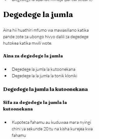
Degedege la jumla
Aina hii huathiri mfumo wa mawasiliano katika 
pande zote za ubongo hivyo dalili za degedege 
hutokea katika mwili wote.
Aina za degedege la jumla
Degedege la jumla la kutoonekana
Degedege la la jumla la tonik kloniki
Degedege la jumla la kutoonekana
Sifa za degedege la jumla la 
kutoonekana
Kupoteza fahamu au kuduwaa mara nyingi 
chini ya sekunde 20 tu na kisha kurejea kwa 
fahamu