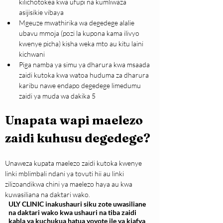
kilichotokea kwa ufupi na kumliwaza 
asijisikie vibaya
Mgeuze mwathirika wa degedege alalie 
ubavu mmoja (pozi la kupona kama ilivyo 
kwenye picha) kisha weka mto au kitu laini 
kichwani
Piga namba ya simu ya dharura kwa msaada 
zaidi kutoka kwa watoa huduma za dharura 
karibu nawe endapo degedege limedumu 
zaidi ya muda wa dakika 5
Unapata wapi maelezo 
zaidi kuhusu degedege?
Unaweza kupata maelezo zaidi kutoka kwenye 
linki mblimbali ndani ya tovuti hii au linki 
zilizoandikwa chini ya maelezo haya au kwa 
kuwasiliana na daktari wako.
ULY CLINIC inakushauri siku zote uwasiliane
na daktari wako kwa ushauri na tiba zaidi
kabla ya kuchukua hatua yoyote ile ya kiafya