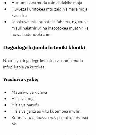
Hudumu kwa muda usioidi dakika moja
Huweza kumtokea mtu zaidi ya mara moja 
kwa siku
Japokuwa mtu hupoteza fahamu, nguvu ya 
misuli haiathiriwi na inapotokea muathirika 
huwa hadondoki chini
Degedege la jumla la toniki kloniki 
Ni aina ya degedege linalotoa viashiria muda 
mfupi kabla ya kutokea. 
Viashiria vyake;
Maumivu ya kichwa
Hisia ya uoga,
Hisia ya harufu
Hisia ya ganzi au vitu kutembea mwilini
Kuona vitu ambavyo havipo katika uhalisia 
nk.