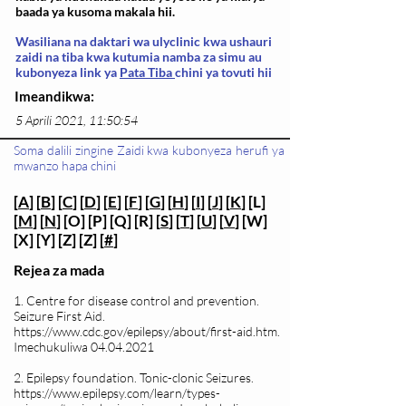
baada ya kusoma makala hii.
Wasiliana na daktari wa ulyclinic kwa ushauri
zaidi na tiba kwa kutumia namba za simu au
kubonyeza link ya
Pata Tiba
chini ya tovuti hii
Imeandikwa:
5 Aprili 2021, 11:50:54
Soma dalili zingine Zaidi kwa kubonyeza herufi ya
mwanzo hapa chini
[
A
] [
B
] [
C
] [
D
] [
E
] [
F
] [
G
] [
H
] [
I
] [
J
] [
K
] [L]
[
M
] [
N
] [O] [P] [Q] [R] [
S
] [
T
] [
U
] [
V
] [W]
[X] [Y] [Z] [Z] [
#
]
Rejea za mada
1. Centre for disease control and prevention.
Seizure First Aid.
https://www.cdc.gov/epilepsy/about/first-aid.htm.
Imechukuliwa
04.04.2021
2. Epilepsy foundation. Tonic-clonic Seizures.
https://www.epilepsy.com/learn/types-