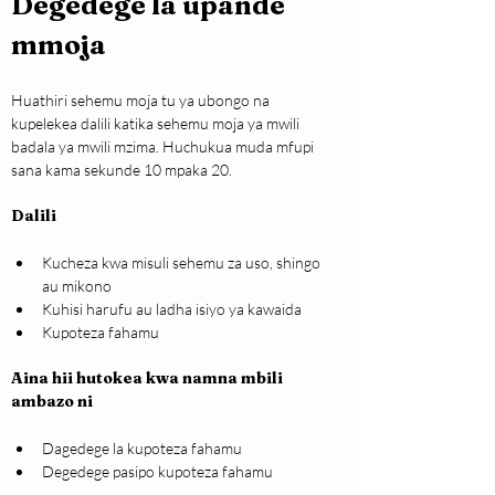
Degedege la upande 
mmoja
Huathiri sehemu moja tu ya ubongo na 
kupelekea dalili katika sehemu moja ya mwili 
badala ya mwili mzima. Huchukua muda mfupi 
sana kama sekunde 10 mpaka 20.
Dalili
Kucheza kwa misuli sehemu za uso, shingo 
au mikono
Kuhisi harufu au ladha isiyo ya kawaida
Kupoteza fahamu
Aina hii hutokea kwa namna mbili 
ambazo ni
Dagedege la kupoteza fahamu
Degedege pasipo kupoteza fahamu