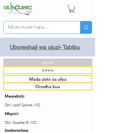
Uboreshaji wa ujuzi- Tabibu
<<<<
>>>>
Mada zote za afya
Orodha kuu
Mwandishi:
Dkt. Adolf Salome, MD
Mhariri:
Dkt. Sospeter B, MD
Imeboreshwa: