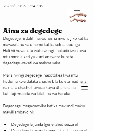
6 Aprili 2026, 12:42:39
Aina za degedege
Degedege ni dalili inayoonesha mvurugiko katika 
mawasiliano ya umeme katika seli za ubongo
Hali hii huwapata watu wengi, inakadiriwa kuwa 
mtu mmoja kati ya kumi anaweza kupata 
degedege wakati wa maisha yake.
Mara nyingi degedege inapotokea kwa mtu 
hudumu kwa dakika chache bila kuleta madhara, 
na mara chache huweza kuwa dharura na 
kuhitaji msaada wa kitabibu wa haraka.
Degedege imegawanyika katika makundi makuu 
mawili ambayo ni;
Degedege la jumla (generalied seizure)
Degedege la upande mmoja (partial seizure)