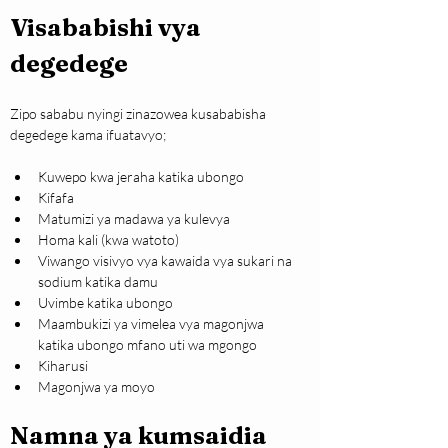
Visababishi vya 
degedege
Zipo sababu nyingi zinazowea kusababisha 
degedege kama ifuatavyo;
Kuwepo kwa jeraha katika ubongo
Kifafa
Matumizi ya madawa ya kulevya
Homa kali (kwa watoto)
Viwango visivyo vya kawaida vya sukari na 
sodium katika damu
Uvimbe katika ubongo
Maambukizi ya vimelea vya magonjwa 
katika ubongo mfano uti wa mgongo
Kiharusi
Magonjwa ya moyo
Namna ya kumsaidia 