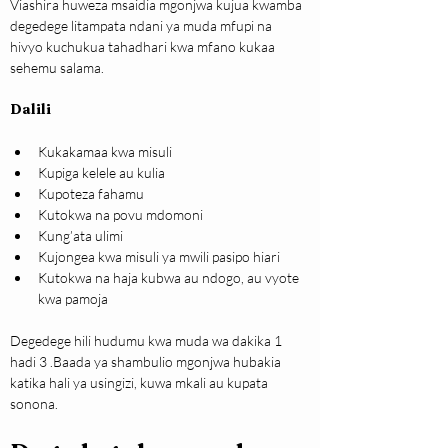
Viashira huweza msaidia mgonjwa kujua kwamba 
degedege litampata ndani ya muda mfupi na 
hivyo kuchukua tahadhari kwa mfano kukaa 
sehemu salama.
Dalili
Kukakamaa kwa misuli
Kupiga kelele au kulia
Kupoteza fahamu
Kutokwa na povu mdomoni
Kung’ata ulimi
Kujongea kwa misuli ya mwili pasipo hiari
Kutokwa na haja kubwa au ndogo, au vyote 
kwa pamoja
Degedege hili hudumu kwa muda wa dakika 1 
hadi 3 .Baada ya shambulio mgonjwa hubakia 
katika hali ya usingizi, kuwa mkali au kupata 
sonona.