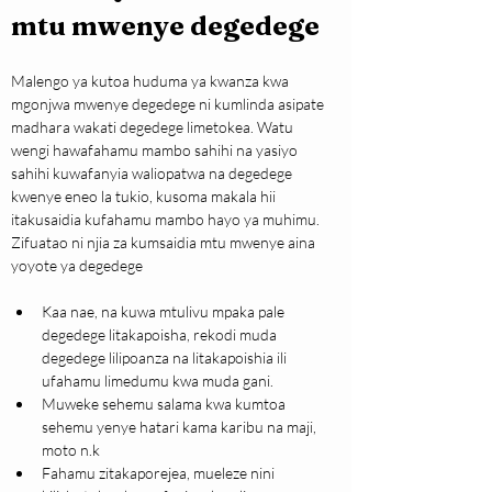
mtu mwenye degedege
Malengo ya kutoa huduma ya kwanza kwa 
mgonjwa mwenye degedege ni kumlinda asipate 
madhara wakati degedege limetokea. Watu 
wengi hawafahamu mambo sahihi na yasiyo 
sahihi kuwafanyia waliopatwa na degedege 
kwenye eneo la tukio, kusoma makala hii 
itakusaidia kufahamu mambo hayo ya muhimu. 
Zifuatao ni njia za kumsaidia mtu mwenye aina 
yoyote ya degedege
Kaa nae, na kuwa mtulivu mpaka pale 
degedege litakapoisha, rekodi muda 
degedege lilipoanza na litakapoishia ili 
ufahamu limedumu kwa muda gani.
Muweke sehemu salama kwa kumtoa 
sehemu yenye hatari kama karibu na maji, 
moto n.k
Fahamu zitakaporejea, mueleze nini 