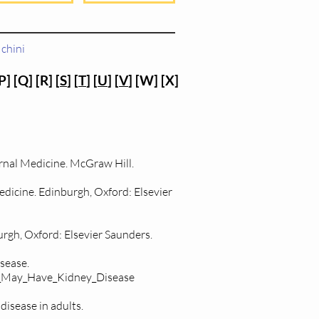
chini
P] [Q] [R] [
S
] [
T
] [
U
] [
V
] [W] [X]
ternal Medicine. McGraw Hill.
edicine. Edinburgh, Oxford: Elsevier
gurgh, Oxford: Elsevier Saunders.
sease.
u_May_Have_Kidney_Disease
isease in adults.