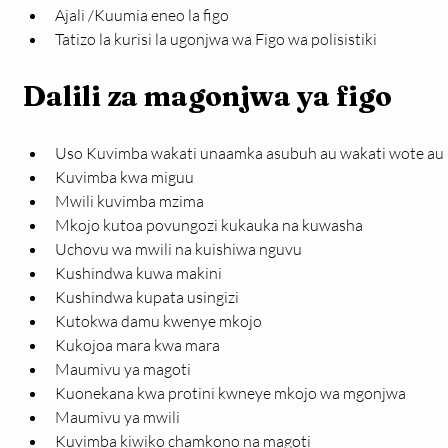
Ajali /Kuumia eneo la figo
Tatizo la kurisi la ugonjwa wa Figo wa polisistiki
Dalili za magonjwa ya figo
Uso Kuvimba wakati unaamka asubuh au wakati wote au
Kuvimba kwa miguu
Mwili kuvimba mzima
Mkojo kutoa povungozi kukauka na kuwasha
Uchovu wa mwili na kuishiwa nguvu
Kushindwa kuwa makini
Kushindwa kupata usingizi
Kutokwa damu kwenye mkojo
Kukojoa mara kwa mara
Maumivu ya magoti
Kuonekana kwa protini kwneye mkojo wa mgonjwa
Maumivu ya mwili
Kuvimba kiwiko chamkono na magoti