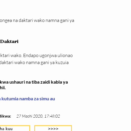
 ongea na daktari wako namna gani ya 
 Daktari
aktari wako. Endapo ugonjwa ulionao 
 daktari wako namna gani ya kuzuia 
wa ushauri na tiba zaidi kabla ya
ii.
wa kutumia namba za simu au
dikwa:
27 Machi 2020, 17:48:02
ha kuu
>>>>