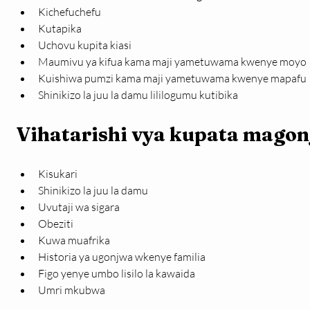
Kichefuchefu
Kutapika
Uchovu kupita kiasi
Maumivu ya kifua kama maji yametuwama kwenye moyo
Kuishiwa pumzi kama maji yametuwama kwenye mapafu
Shinikizo la juu la damu lililogumu kutibika
Vihatarishi vya kupata magon
Kisukari
Shinikizo la juu la damu
Uvutaji wa sigara
Obeziti
Kuwa muafrika
Historia ya ugonjwa wkenye familia
Figo yenye umbo lisilo la kawaida
Umri mkubwa