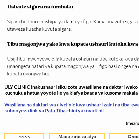
Usivute sigara na tumbaku 
Sigara hudhuru mishipa ya damu ya figo. Kama unavuta sigara
utaweza kuacha kuvuta sigara.
Tibu magonjwa yako kwa kupata ushauri kutoka kwa
Usijitibu mwenyewe bila kupata ushauri na tiba kutoka kwa d
unaongeza hatari ya kupata magonjwa ya     figo basi ongea na
kupata ugonjwa huu.
ULY CLINIC inakushauri siku zote uwasiliane na daktari wako k
kuchukua hatua yoyote ile ya kiafya baada ya kusoma makala h
Wasiliana na daktari wa ulyclinic kwa ushauri zaidi na tiba k
kubonyeza link ya
Pata Tiba
chini ya tovuti hii
Imean
<<<<
Mada zote za afya
Orod