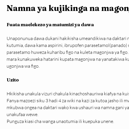
Namna ya kujikinga na magon
Fuata maelekezo ya matumizi ya dawa
Unaponunua dawa dukani hakikisha umeandikiwa na daktari n
kutumia, dawa kama aspirini, ibrupofen parasetamol(panado)
parasetamo huweza kuharibu figo na kuleta magonjwa ya fig
mara kunakuweka hatarini kupata magonjwa na yanatakiwa 
ugonjwa wa figo.
Uzito
Hkikisha unakula vizuri chakula kinachoshauriwa kiafya na ku
Fanya mazoezi siku 3 hadi 4 za wiki na kazi za kutoa jasho ili 
mkubwa ongea na daktari wako kwa ushauri wa namna gani ya 
unakufaa wewe.
Punguza kiasi cha wanga unaotumia ili kuepuka unene.