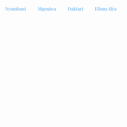
Nyumbani
Mgonjwa
Daktari
Elimu Afya