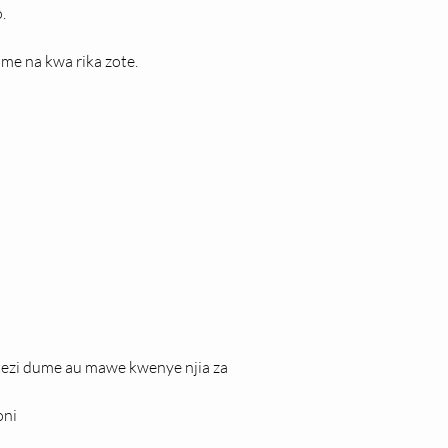
.
e na kwa rika zote.
ezi dume au mawe kwenye njia za 
oni