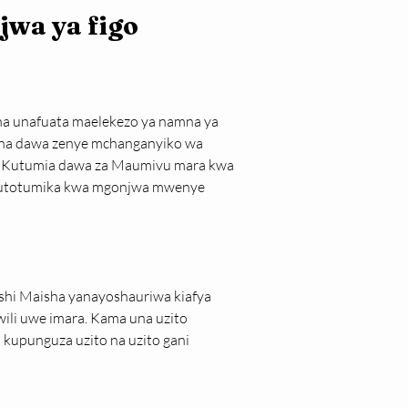
jwa ya figo
a unafuata maelekezo ya namna ya 
 na dawa zenye mchanganyiko wa 
o. Kutumia dawa za Maumivu mara kwa 
kutotumika kwa mgonjwa mwenye 
ishi Maisha yanayoshauriwa kiafya
mwili uwe imara. Kama una uzito 
kupunguza uzito na uzito gani 