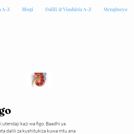
 A-Z
Blogi
Dalili & Viashiria A-Z
Mengineyo
igo
tendaji kazi wa figo. Baadhi ya 
a dalili za kushitukiza kuwa mtu ana 