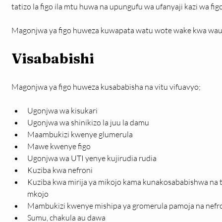
tatizo la figo ila mtu huwa na upungufu wa ufanyaji kazi wa figo
Magonjwa ya figo huweza kuwapata watu wote wake kwa waum
Visababishi
Magonjwa ya figo huweza kusababisha na vitu vifuavyo;
Ugonjwa wa kisukari
Ugonjwa wa shinikizo la juu la damu
Maambukizi kwenye glumerula
Mawe kwenye figo
Ugonjwa wa UTI yenye kujirudia rudia
Kuziba kwa nefroni
Kuziba kwa mirija ya mikojo kama kunakosababishwa na t
mkojo
Mambukizi kwenye mishipa ya gromerula pamoja na nefr
Sumu, chakula au dawa