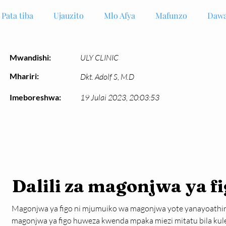
Pata tiba
Ujauzito
Mlo Afya
Mafunzo
Dawa
Mwandishi:
ULY CLINIC
Mhariri:
Dkt. Adolf S, M.D
Imeboreshwa:
19 Julai 2023, 20:03:53
Dalili za magonjwa ya f
Magonjwa ya figo ni mjumuiko wa magonjwa yote yanayoathiri u
magonjwa ya figo huweza kwenda mpaka miezi mitatu bila kulet