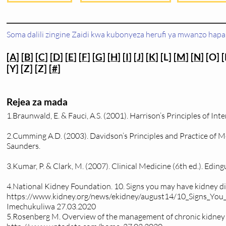
Soma dalili zingine Zaidi kwa kubonyeza herufi ya mwanzo hapa 
[
A
] [
B
] [
C
] [
D
] [
E
] [
F
] [
G
] [
H
] [
I
] [
J
] [
K
] [L] [
M
] [
N
] [O] [
[Y] [Z] [Z] [
#
]
Rejea za mada
1.Braunwald, E. & Fauci, A.S. (2001). Harrison’s Principles of In
2.Cumming A.D. (2003). Davidson’s Principles and Practice of M
Saunders.
3.Kumar, P. & Clark, M. (2007). Clinical Medicine (6th ed.). Edin
4.National Kidney Foundation. 10. Signs you may have kidney di
https://www.kidney.org/news/ekidney/august14/10_Signs_Yo
Imechukuliwa 27.03.2020
5.Rosenberg M. Overview of the management of chronic kidney d