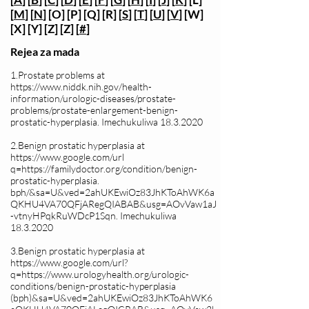
[
M
] [
N
] [O] [P] [Q] [R] [
S
] [
T
] [
U
] [
V
] [W]
[X] [Y] [Z] [Z] [
#
]
Rejea za mada
1.Prostate problems at
https://www.niddk.nih.gov/health-
information/urologic-diseases/prostate-
problems/prostate-enlargement-benign-
prostatic-hyperplasia.
Imechukuliwa
18.3.2020
2.Benign prostatic hyperplasia at
https://www.google.com/url
q=
https://familydoctor.org/condition/benign-
prostatic-hyperplasia.
bph/&sa=U&ved=2ahUKEwiOz83JhKToAhWK6a
QKHU4VA70QFjARegQIABAB&usg=AOvVaw1aJ
-vtnyHPqkRuWDcP1Sqn. Imechukuliwa
18.3.2020
3.Benign prostatic hyperplasia at
https://www.google.com/url?
q=https://www.urologyhealth.org/urologic-
conditions/benign-prostatic-hyperplasia
(bph)&sa=U&ved=2ahUKEwiOz83JhKToAhWK6