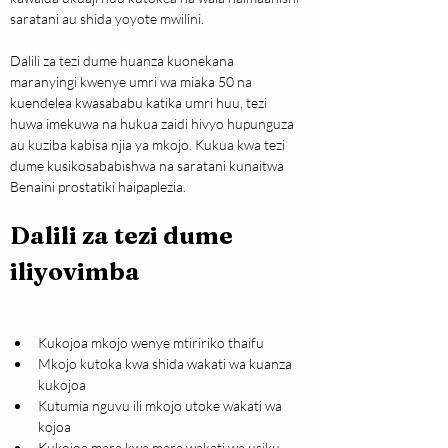
saratani au shida yoyote mwilini.
Dalili za tezi dume huanza kuonekana 
maranyingi kwenye umri wa miaka 50 na 
kuendelea kwasababu katika umri huu, tezi 
huwa imekuwa na hukua zaidi hivyo hupunguza 
au kuziba kabisa njia ya mkojo. Kukua kwa tezi 
dume kusikosababishwa na saratani kunaitwa 
Benaini prostatiki haipaplezia.
Dalili za tezi dume 
iliyovimba
Kukojoa mkojo wenye mtiririko thaifu
Mkojo kutoka kwa shida wakati wa kuanza 
kukojoa
Kutumia nguvu ili mkojo utoke wakati wa 
kojoa
Kukojoa mara kwa mara wakati wa usiku