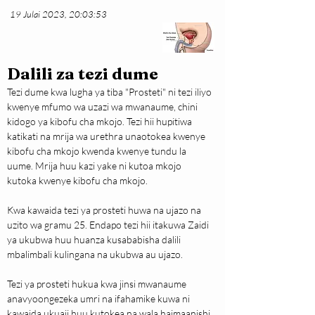
19 Julai 2023, 20:03:53
Dalili za tezi dume
Tezi dume kwa lugha ya tiba "Prosteti" ni tezi iliyo 
kwenye mfumo wa uzazi wa mwanaume, chini 
kidogo ya kibofu cha mkojo. Tezi hii hupitiwa 
katikati na mrija wa urethra unaotokea kwenye 
kibofu cha mkojo kwenda kwenye tundu la 
uume. Mrija huu kazi yake ni kutoa mkojo 
kutoka kwenye kibofu cha mkojo.
Kwa kawaida tezi ya prosteti huwa na ujazo na 
uzito wa gramu 25. Endapo tezi hii itakuwa Zaidi 
ya ukubwa huu huanza kusababisha dalili 
mbalimbali kulingana na ukubwa au ujazo.
Tezi ya prosteti hukua kwa jinsi mwanaume 
anavyoongezeka umri na ifahamike kuwa ni 
kawaida ukuaji huu kutokea na wala haimaanishi 