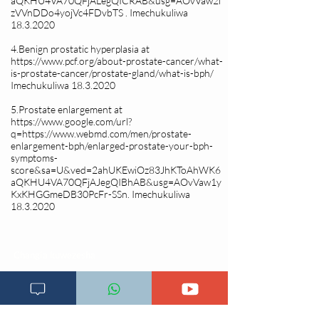
aQKHU4VA70QFjALegQICRAB&usg=AOvVaw2l
zVVnDDo4yojVc4FDvbTS . Imechukuliwa
18.3.2020
4.Benign prostatic hyperplasia at
https://www.pcf.org/about-prostate-cancer/what-
is-prostate-cancer/prostate-gland/what-is-bph/
Imechukuliwa
18.3.2020
5.Prostate enlargement at
https://www.google.com/url?
q=https://www.webmd.com/men/prostate-
enlargement-bph/enlarged-prostate-your-bph-
symptoms-
score&sa=U&ved=2ahUKEwiOz83JhKToAhWK6
aQKHU4VA70QFjAJegQIBhAB&usg=AOvVaw1y
KxKHGGmeDB30PcFr-SSn.
Imechukuliwa
18.3.2020
Changia kuwezesha
Clinical bot
Dirisha la Mgonjwa