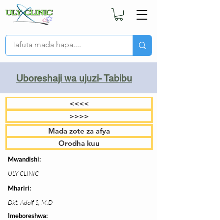
Uboreshaji wa ujuzi- Tabibu
<<<<
>>>>
Mada zote za afya
Orodha kuu
Mwandishi:
ULY CLINIC
Mhariri:
Dkt. Adolf S, M.D
Imeboreshwa: