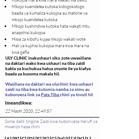
Mkojo kuendelea kutoka kidogokidogo 
baada ya kumaliza kukojoa au matone ya 
mkojo kuendelea kutoka
Mkojo kushindwa kutoka hata wakati mtu 
anapohisi kukojoa
Hisia za kibofu kujaa mkojo wakati wote
Hali ya kujihisi kukojoa mara kwa mara na 
kwa gafla
ULY CLINIC inakushauri siku zote uwasiliane
na daktari wako kwa ushauri na tiba zaidi
kabla ya kuchukua hatua yoyote ile ya kiafya
baada ya kusoma makala hii.
Wasiliana na daktari wa ulyclinic kwa ushauri
zaidi na tiba kwa kutumia namba za simu au
kubonyeza link ya
Pata Tiba
chini ya tovuti hii
Imeandikwa:
22 Machi 2020, 22:49:57
Soma dalili zingine Zaidi kwa kubonyeza herufi ya
mwanzo hapa chini
[
A
] [
B
] [
C
] [
D
] [
E
] [
F
] [
G
] [
H
] [
I
] [
J
] [
K
] [L]