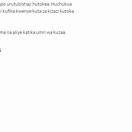
hapo urutubishaji hutokea. Huchukua 
ji kufika kwenye kuta za kizazi kutoka 
 na aliye katika umri wa kuzaa.
a