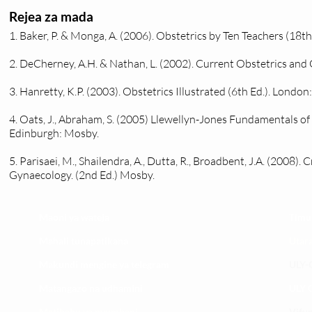
Rejea za mada
1. Baker, P. & Monga, A. (2006). Obstetrics by Ten Teachers (18t
2. DeCherney, A.H. & Nathan, L. (2002). Current Obstetrics and
3. Hanretty, K.P. (2003). Obstetrics Illustrated (6th Ed.). London
4. Oats, J., Abraham, S. (2005) Llewellyn-Jones Fundamentals of
Edinburgh: Mosby.
5. Parisaei, M., Shailendra, A., Dutta, R., Broadbent, J.A. (2008)
Gynaecology. (2nd Ed.) Mosby.
Maoni ya wateja
Timu
Mahali tunapatikana
Utar
Makundi mengine ya
telegram
ULY-C
Matangazo na udhamini
ULY C
​Matibabu ya nyumbani
Vifup