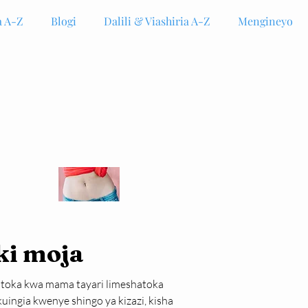
 A-Z
Blogi
Dalili & Viashiria A-Z
Mengineyo
ki moja
utoka kwa mama tayari limeshatoka 
ingia kwenye shingo ya kizazi, kisha 