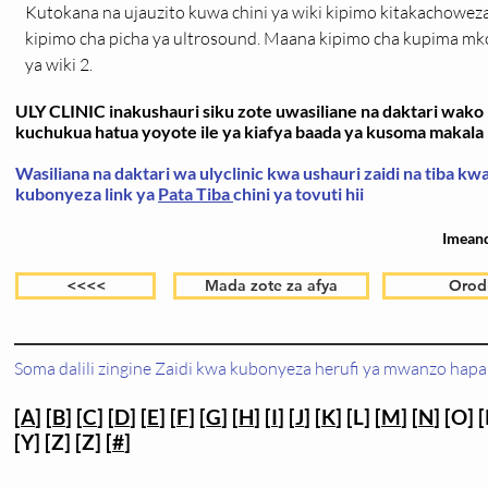
Kutokana na ujauzito kuwa chini ya wiki kipimo kitakachoweza
kipimo cha picha ya ultrosound. Maana kipimo cha kupima mko
ya wiki 2.
ULY CLINIC inakushauri siku zote uwasiliane na daktari wako k
kuchukua hatua yoyote ile ya kiafya baada ya kusoma makala h
Wasiliana na daktari wa ulyclinic kwa ushauri zaidi na tiba k
kubonyeza link ya
Pata Tiba
chini ya tovuti hii
Imean
<<<<
Mada zote za afya
Orod
Soma dalili zingine Zaidi kwa kubonyeza herufi ya mwanzo hapa 
[
A
] [
B
] [
C
] [
D
] [
E
] [
F
] [
G
] [
H
] [
I
] [
J
] [
K
] [L] [
M
] [
N
] [O] [
[Y] [Z] [Z] [
#
]