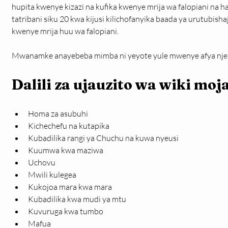
hupita kwenye kizazi na kufika kwenye mrija wa falopiani na 
tatribani siku 20 kwa kijusi kilichofanyika baada ya urutubisha
kwenye mrija huu wa falopiani.
Mwanamke anayebeba mimba ni yeyote yule mwenye afya njema
Dalili za ujauzito wa wiki moj
Homa za asubuhi
Kichechefu na kutapika
Kubadilika rangi ya Chuchu na kuwa nyeusi
Kuumwa kwa maziwa
Uchovu
Mwili kulegea
Kukojoa mara kwa mara
Kubadilika kwa mudi ya mtu
Kuvuruga kwa tumbo
Mafua