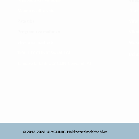
Maono na dira yetu
Tiket
Pata tiba
Vifur
Programu za mafunzo
Viko
Sheria na masharti
Wasi
Tafiti ULY CLINIC Swahili AI
Uchu
Tangazo la Tafiti ULY CLINIC Swahili AI
© 2013-2026 ULYCLINIC. Haki zote zimehifadhiwa