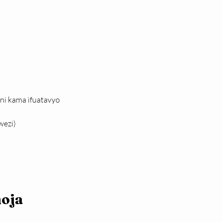
 ni kama ifuatavyo
wezi)
moja