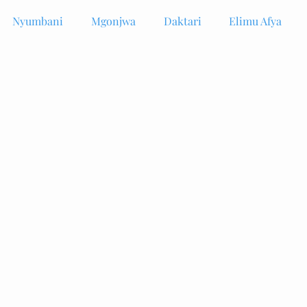
Nyumbani
Mgonjwa
Daktari
Elimu Afya