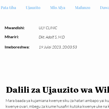
Pata tiba
Ujauzito
Mlo Afya
Mafunzo
Dawa
Mwandishi:
ULY CLINIC
Mhariri:
Dkt. Adolf S, M.D
Imeboreshwa:
19 Julai 2023, 20:03:53
Dalili za Ujauzito wa Wi
Mara baada ya kujamiana kwenye siku za hatari ambapo yai k
kwenye ovari, mbegu za kiume husafiri kutoka kwenye uke na ku