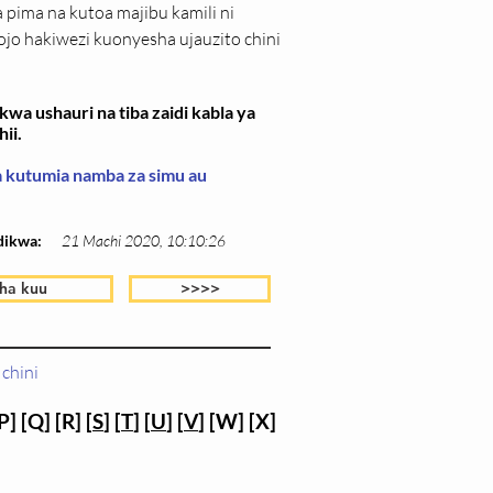
 pima na kutoa majibu kamili ni 
jo hakiwezi kuonyesha ujauzito chini 
wa ushauri na tiba zaidi kabla ya
ii.
wa kutumia namba za simu au
dikwa:
21 Machi 2020, 10:10:26
ha kuu
>>>>
chini
P] [Q] [R] [
S
] [
T
] [
U
] [
V
] [W] [X]