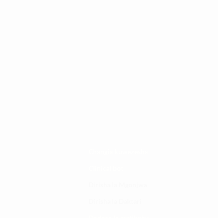
Changia kuwezesha
Clinical bot
Dirisha la Mgonjwa
Dirisha la Daktari
Dodoso la matibabu