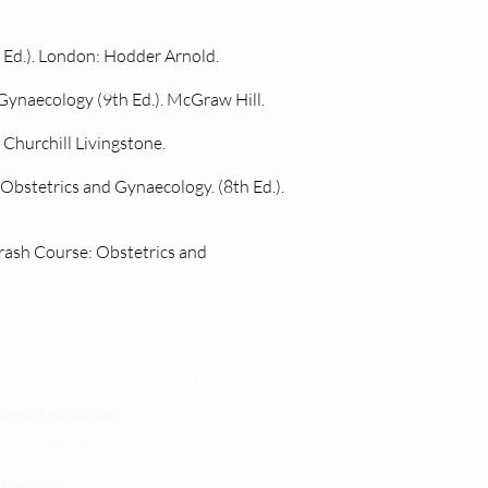
h Ed.). London: Hodder Arnold.
 Gynaecology (9th Ed.). McGraw Hill.
: Churchill Livingstone.
 Obstetrics and Gynaecology. (8th Ed.).
. Crash Course: Obstetrics and
 yetu
atibu wa kupata huduma zetu
linic Application
LINIC project 100,00
0
isho tiba