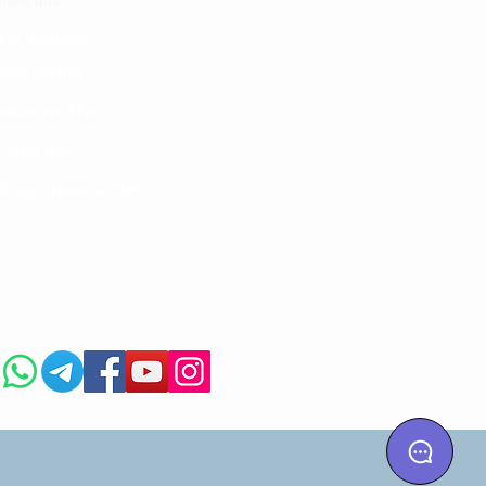
i ya matibabu
ushi vya tiba
kotoo vya Afya
liana nasi
kuaji Historia CME