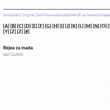
Soma dalili zingine Zaidi kwa kubonyeza herufi ya mwanzo hapa 
[
A
] [
B
] [
C
] [
D
] [
E
] [
F
] [
G
] [
H
] [
I
] [
J
] [
K
] [L] [
M
] [
N
] [O] [
[Y] [Z] [Z] [
#
]
Rejea za mada
ULY CLINIC
Maoni ya wateja
Timu
Mahali tunapatikana
Utar
Makundi mengine ya
telegram
ULY-C
Matangazo na udhamini
ULY C
​Matibabu ya nyumbani
Vifup
Maono na dira yetu
Tiket