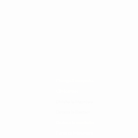
Changia kuwezesha
Clinical bot
Dirisha la Mgonjwa
Dirisha la Daktari
Dodoso la matibabu
Fursa za kibiashara