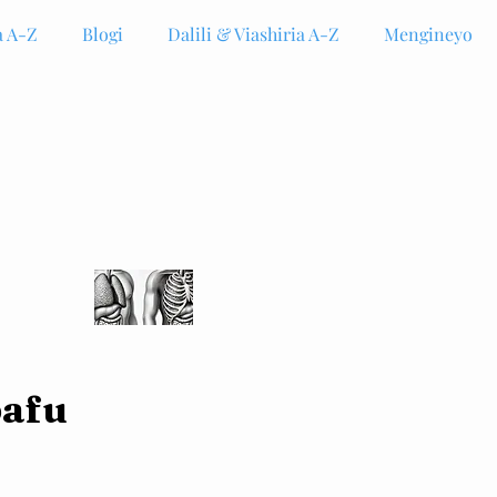
 A-Z
Blogi
Dalili & Viashiria A-Z
Mengineyo
pafu