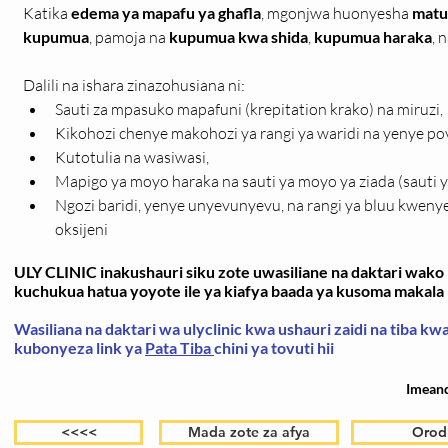
Katika 
edema ya mapafu ya ghafla
, mgonjwa huonyesha 
matu
kupumua
, pamoja na 
kupumua kwa shida
, 
kupumua haraka
, n
Dalili na ishara zinazohusiana ni:
Sauti za mpasuko mapafuni (krepitation krako) na miruzi,
Kikohozi chenye makohozi ya rangi ya waridi na yenye po
Kutotulia na wasiwasi,
Mapigo ya moyo haraka na sauti ya moyo ya ziada (sauti 
Ngozi baridi, yenye unyevunyevu, na rangi ya bluu kweny
oksijeni
ULY CLINIC inakushauri siku zote uwasiliane na daktari wako k
kuchukua hatua yoyote ile ya kiafya baada ya kusoma makala h
Wasiliana na daktari wa ulyclinic kwa ushauri zaidi na tiba k
kubonyeza link ya
Pata Tiba
chini ya tovuti hii
Imean
<<<<
Mada zote za afya
Orod