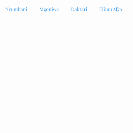
Nyumbani
Mgonjwa
Daktari
Elimu Afya