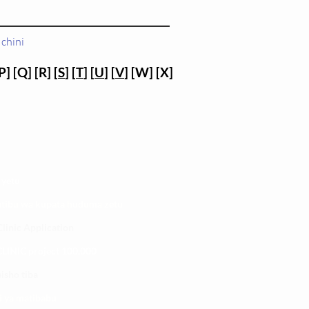
chini
P] [Q] [R] [
S
] [
T
] [
U
] [
V
] [W] [X]
 yetu
atibu wa kupata huduma zetu
linic Application
LINIC project 100,00
0
isho tiba
i ya matibabu