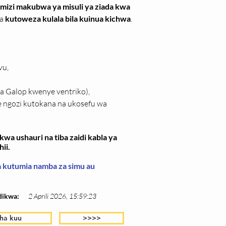
mizi makubwa ya misuli ya ziada kwa 
a 
kutoweza kulala bila kuinua kichwa
.
vu,
ya Galop kwenye ventriko),
e ngozi kutokana na ukosefu wa 
wa ushauri na tiba zaidi kabla ya
ii.
wa kutumia namba za simu au
dikwa:
2 Aprili 2026, 15:59:23
ha kuu
>>>>