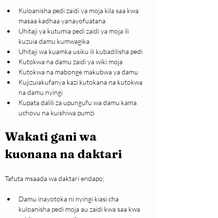
Kuloanisha pedi zaidi ya moja kila saa kwa 
masaa kadhaa yanayofuatana
Uhitaji ya kutumia pedi zaidi ya moja ili 
kuzuia damu kumwagika
Uhitaji wa kuamka usiku ili kubadilisha pedi
Kutokwa na damu zaidi ya wiki moja
Kutokwa na mabonge makubwa ya damu
Kujizuiakufanya kazi kutokana na kutokwa 
na damu nyingi
Kupata dalili za upungufu wa damu kama 
uchovu na kuishiwa pumzi
Wakati gani wa 
kuonana na daktari
Tafuta msaada wa daktari endapo;
Damu inayotoka ni nyingi kiasi cha 
kuloanisha pedi moja au zaidi kwa saa kwa 