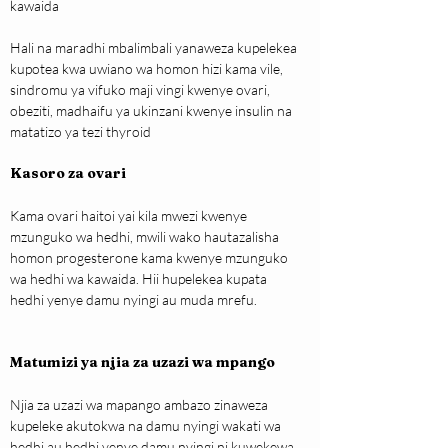
kawaida
Hali na maradhi mbalimbali yanaweza kupelekea 
kupotea kwa uwiano wa homon hizi kama vile, 
sindromu ya vifuko maji vingi kwenye ovari, 
obeziti, madhaifu ya ukinzani kwenye insulin na 
matatizo ya tezi thyroid
Kasoro za ovari
Kama ovari haitoi yai kila mwezi kwenye 
mzunguko wa hedhi, mwili wako hautazalisha 
homon progesterone kama kwenye mzunguko 
wa hedhi wa kawaida. Hii hupelekea kupata 
hedhi yenye damu nyingi au muda mrefu.
Matumizi ya njia za uzazi wa mpango
Njia za uzazi wa mapango ambazo zinaweza 
kupeleke akutokwa na damu nyingi wakati wa 
hedhi au hedhi yenye damu nyingi ni kuwekewa 