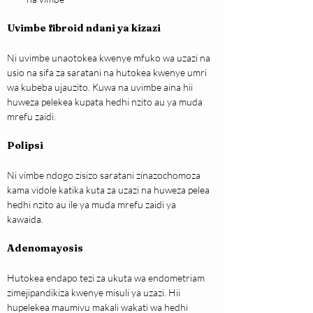
Uvimbe fibroid ndani ya kizazi
Ni uvimbe unaotokea kwenye mfuko wa uzazi na 
usio na sifa za saratani na hutokea kwenye umri 
wa kubeba ujauzito. Kuwa na uvimbe aina hii 
huweza pelekea kupata hedhi nzito au ya muda 
mrefu zaidi.
Polipsi
Ni vimbe ndogo zisizo saratani zinazochomoza 
kama vidole katika kuta za uzazi na huweza pelea 
hedhi nzito au ile ya muda mrefu zaidi ya 
kawaida.
Adenomayosis
Hutokea endapo tezi za ukuta wa endometriam 
zimejipandikiza kwenye misuli ya uzazi. Hii 
hupelekea maumivu makali wakati wa hedhi 