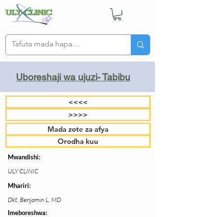
Uboreshaji wa ujuzi- Tabibu
<<<<
>>>>
Mada zote za afya
Orodha kuu
Mwandishi:
ULY CLINIC
Mhariri:
Dkt. Benjamin L, MD
Imeboreshwa: