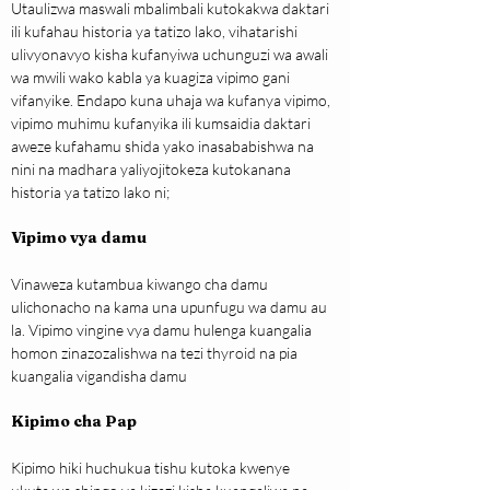
Utaulizwa maswali mbalimbali kutokakwa daktari 
ili kufahau historia ya tatizo lako, vihatarishi 
ulivyonavyo kisha kufanyiwa uchunguzi wa awali 
wa mwili wako kabla ya kuagiza vipimo gani 
vifanyike. Endapo kuna uhaja wa kufanya vipimo, 
vipimo muhimu kufanyika ili kumsaidia daktari 
aweze kufahamu shida yako inasababishwa na 
nini na madhara yaliyojitokeza kutokanana 
historia ya tatizo lako ni;
Vipimo vya damu
Vinaweza kutambua kiwango cha damu 
ulichonacho na kama una upunfugu wa damu au 
la. Vipimo vingine vya damu hulenga kuangalia 
homon zinazozalishwa na tezi thyroid na pia 
kuangalia vigandisha damu
Kipimo cha Pap
Kipimo hiki huchukua tishu kutoka kwenye 