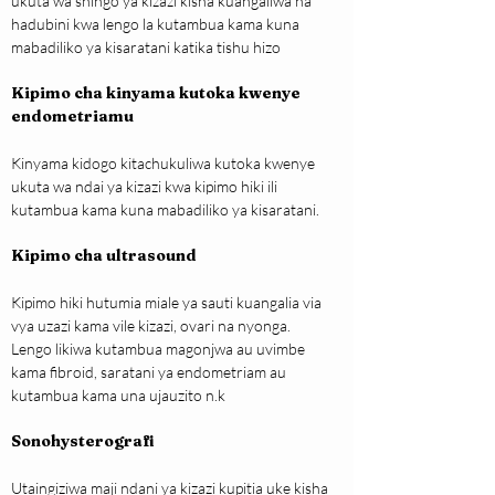
ukuta wa shingo ya kizazi kisha kuangaliwa na 
hadubini kwa lengo la kutambua kama kuna 
mabadiliko ya kisaratani katika tishu hizo
Kipimo cha kinyama kutoka kwenye 
endometriamu
Kinyama kidogo kitachukuliwa kutoka kwenye 
ukuta wa ndai ya kizazi kwa kipimo hiki ili 
kutambua kama kuna mabadiliko ya kisaratani.
Kipimo cha ultrasound
Kipimo hiki hutumia miale ya sauti kuangalia via 
vya uzazi kama vile kizazi, ovari na nyonga. 
Lengo likiwa kutambua magonjwa au uvimbe 
kama fibroid, saratani ya endometriam au 
kutambua kama una ujauzito n.k
Sonohysterografi
Utaingiziwa maji ndani ya kizazi kupitia uke kisha 