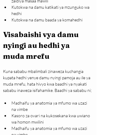
zaidiya masaa mawili
Kutokwa na damu katikati ya mzunguko wa 
hedhi
Kutokwa na damu baada ya komahedhi
Visabaishi vya damu 
nyingi au hedhi ya 
muda mrefu
Kuna sababu mbalimbali zinaweza kuchangia 
kupata hedhi yenye damu nyingi pamoja au ile ya 
muda mrefu, hata hivyo kwa baadhi ya nyakati 
sababu inaweza isifahamike. Baadhi ya sababu ni;
Madhaifu ya anatomia ya mfumo wa uzazi 
na vimbe
Kasoro za ovari na kukosekana kwa uwiano 
wa homon mwilini
Madhaifu ya anatomia ya mfumo wa uzazi 
na vimbe