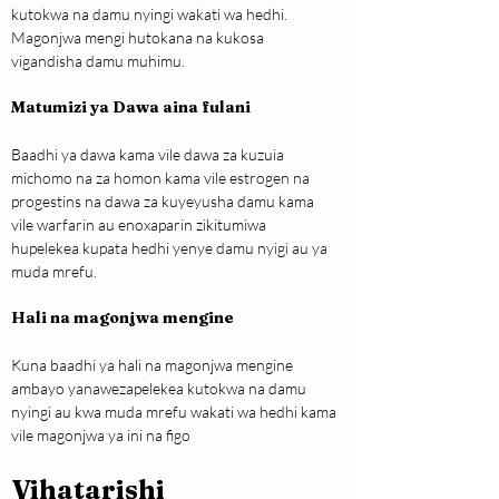
kutokwa na damu nyingi wakati wa hedhi. 
Magonjwa mengi hutokana na kukosa 
vigandisha damu muhimu.
Matumizi ya Dawa aina fulani
Baadhi ya dawa kama vile dawa za kuzuia 
michomo na za homon kama vile estrogen na 
progestins na dawa za kuyeyusha damu kama 
vile warfarin au enoxaparin zikitumiwa 
hupelekea kupata hedhi yenye damu nyigi au ya 
muda mrefu.
Hali na magonjwa mengine
Kuna baadhi ya hali na magonjwa mengine 
ambayo yanawezapelekea kutokwa na damu 
nyingi au kwa muda mrefu wakati wa hedhi kama 
vile magonjwa ya ini na figo
Vihatarishi