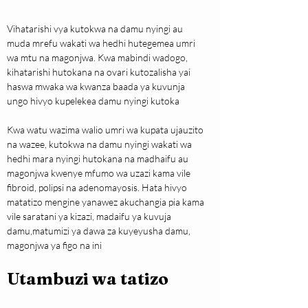
Vihatarishi vya kutokwa na damu nyingi au 
muda mrefu wakati wa hedhi hutegemea umri 
wa mtu na magonjwa. Kwa mabindi wadogo, 
kihatarishi hutokana na ovari kutozalisha yai 
haswa mwaka wa kwanza baada ya kuvunja 
ungo hivyo kupelekea damu nyingi kutoka
Kwa watu wazima walio umri wa kupata ujauzito 
na wazee, kutokwa na damu nyingi wakati wa 
hedhi mara nyingi hutokana na madhaifu au 
magonjwa kwenye mfumo wa uzazi kama vile 
fibroid, polipsi na adenomayosis. Hata hivyo 
matatizo mengine yanawez akuchangia pia kama 
vile saratani ya kizazi, madaifu ya kuvuja 
damu,matumizi ya dawa za kuyeyusha damu, 
magonjwa ya figo na ini
Utambuzi wa tatizo