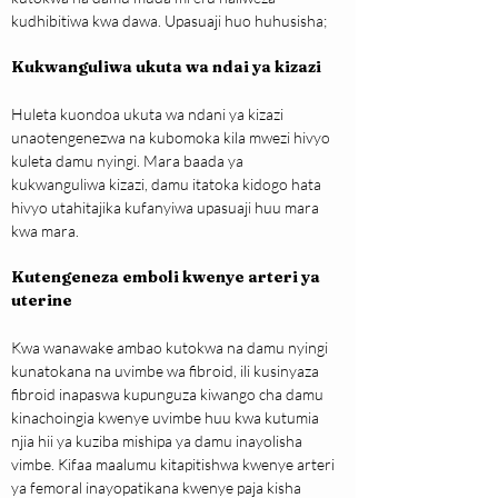
kudhibitiwa kwa dawa. Upasuaji huo huhusisha;
Kukwanguliwa ukuta wa ndai ya kizazi
Huleta kuondoa ukuta wa ndani ya kizazi 
unaotengenezwa na kubomoka kila mwezi hivyo 
kuleta damu nyingi. Mara baada ya 
kukwanguliwa kizazi, damu itatoka kidogo hata 
hivyo utahitajika kufanyiwa upasuaji huu mara 
kwa mara.
Kutengeneza emboli kwenye arteri ya 
uterine
Kwa wanawake ambao kutokwa na damu nyingi 
kunatokana na uvimbe wa fibroid, ili kusinyaza 
fibroid inapaswa kupunguza kiwango cha damu 
kinachoingia kwenye uvimbe huu kwa kutumia 
njia hii ya kuziba mishipa ya damu inayolisha 
vimbe. Kifaa maalumu kitapitishwa kwenye arteri 
ya femoral inayopatikana kwenye paja kisha 