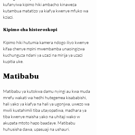
kufanyiwa kipimo hiki ambacho kinaweza 
kutambua matatizo ya kiafya kwenye mfuko wa 
kziazi.
Kipimo cha histeroskopi
Kipimo hiki hutumia kamera ndogo iliyo kwenye 
kifaa chenye mpini mwembamba unaoingizwa 
kuchunguza ndani ya uzazi na mirija ya uzazi 
kupitia uke.
Matibabu
Matibabu ya kutokwa damu nyingi au kwa muda 
mrefu wakati wa hedhi hutegemea kisababishi, 
hali yako ya kiafya na hali ya ugonjwa, uwezo wa 
mwili kustahimili tiba utayopatiwa, madhara ya 
tiba kwenye maisha yako na uhitaji wako w 
akupata mtoto hapo baadaye. Matibabu 
huhusisha dawa, upasuaji na ushauri.