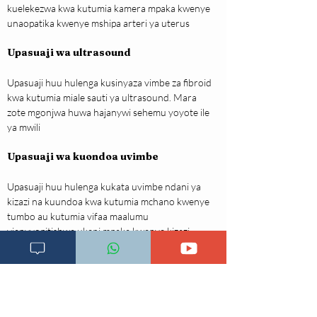
kuelekezwa kwa kutumia kamera mpaka kwenye 
unaopatika kwenye mshipa arteri ya uterus
Upasuaji wa ultrasound
Upasuaji huu hulenga kusinyaza vimbe za fibroid 
kwa kutumia miale sauti ya ultrasound. Mara 
zote mgonjwa huwa hajanywi sehemu yoyote ile 
ya mwili
Upasuaji wa kuondoa uvimbe
Upasuaji huu hulenga kukata uvimbe ndani ya 
kizazi na kuundoa kwa kutumia mchano kwenye 
tumbo au kutumia vifaa maalumu 
vianvyopitishwa ukeni mpaka kwenye kizazi
Kuharibu kwa ukuta wa endometriamu.
Upasuaji huu hutumia miale ya laser ili kuharibu 
tishu za endometriamu. Baada ya kuahribu tishu 