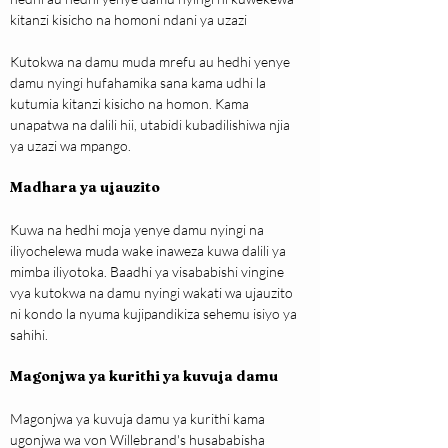
kitanzi kisicho na homoni ndani ya uzazi
Kutokwa na damu muda mrefu au hedhi yenye 
damu nyingi hufahamika sana kama udhi la 
kutumia kitanzi kisicho na homon. Kama 
unapatwa na dalili hii, utabidi kubadilishiwa njia 
ya uzazi wa mpango.
Madhara ya ujauzito
Kuwa na hedhi moja yenye damu nyingi na 
iliyochelewa muda wake inaweza kuwa dalili ya 
mimba iliyotoka. Baadhi ya visababishi vingine 
vya kutokwa na damu nyingi wakati wa ujauzito 
ni kondo la nyuma kujipandikiza sehemu isiyo ya 
sahihi.
Magonjwa ya kurithi ya kuvuja damu
Magonjwa ya kuvuja damu ya kurithi kama 
ugonjwa wa von Willebrand's husababisha 