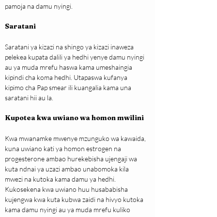
pamoja na damu nyingi.
Saratani
Saratani ya kizazi na shingo ya kizazi inaweza 
pelekea kupata dalili ya hedhi yenye damu nyingi 
au ya muda mrefu haswa kama umeshaingia 
kipindi cha koma hedhi. Utapaswa kufanya 
kipimo cha Pap smear ili kuangalia kama una 
saratani hii au la.
Kupotea kwa uwiano wa homon mwilini
Kwa mwanamke mwenye mzunguko wa kawaida, 
kuna uwiano kati ya homon estrogen na 
progesterone ambao hurekebisha ujengaji wa 
kuta ndnai ya uzazi ambao unabomoka kila 
mwezi na kutoka kama damu ya hedhi. 
Kukosekena kwa uwiano huu husababisha 
kujengwa kwa kuta kubwa zaidi na hivyo kutoka 
kama damu nyingi au ya muda mrefu kuliko 