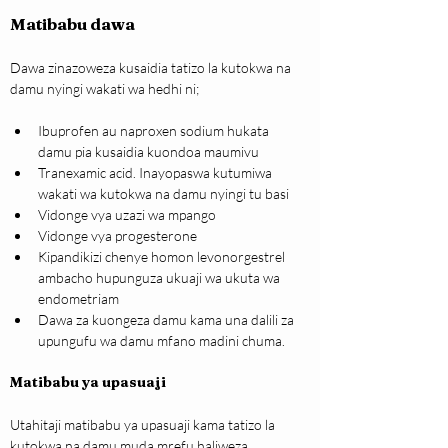
Matibabu dawa
Dawa zinazoweza kusaidia tatizo la kutokwa na 
damu nyingi wakati wa hedhi ni;
Ibuprofen au naproxen sodium hukata 
damu pia kusaidia kuondoa maumivu
Tranexamic acid. Inayopaswa kutumiwa 
wakati wa kutokwa na damu nyingi tu basi
Vidonge vya uzazi wa mpango
Vidonge vya progesterone
Kipandikizi chenye homon levonorgestrel 
ambacho hupunguza ukuaji wa ukuta wa 
endometriam
Dawa za kuongeza damu kama una dalili za 
upungufu wa damu mfano madini chuma.
Matibabu ya upasuaji
Utahitaji matibabu ya upasuaji kama tatizo la 
kutokwa na damu muda mrefu haliweza 