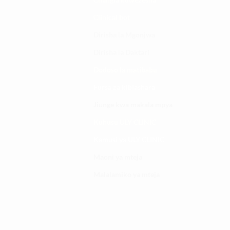
Clinical bot
Dirisha la Mgonjwa
Dirisha la Daktari
Dodoso la matibabu
Fursa za kibiashara
Jiunge kwa makala mpya
Kuhusu ULY CLINIC
Kamusi ya ULY CLINIC
Maoni ya mteja
Malalamiko ya mteja