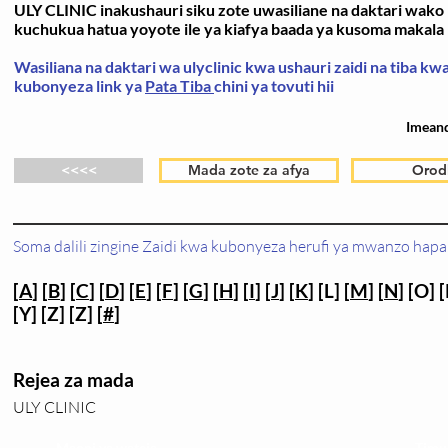
ULY CLINIC inakushauri siku zote uwasiliane na daktari wako k
kuchukua hatua yoyote ile ya kiafya baada ya kusoma makala h
Wasiliana na daktari wa ulyclinic kwa ushauri zaidi na tiba k
kubonyeza link ya
Pata Tiba
chini ya tovuti hii
Imean
<<<<
Mada zote za afya
Orod
Soma dalili zingine Zaidi kwa kubonyeza herufi ya mwanzo hapa 
[
A
] [
B
] [
C
] [
D
] [
E
] [
F
] [
G
] [
H
] [
I
] [
J
] [
K
] [L] [
M
] [
N
] [O] [
[Y] [Z] [Z] [
#
]
Rejea za mada
ULY CLINIC
Maoni ya wateja
Timu