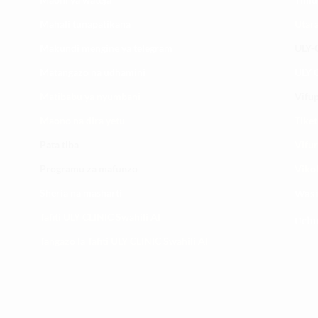
Mahali tunapatikana
Utar
Makundi mengine ya
telegram
ULY-C
Matangazo na udhamini
ULY C
​Matibabu ya nyumbani
Vifup
Maono na dira yetu
Tiket
Pata tiba
Vifur
Programu za mafunzo
Viko
Sheria na masharti
Wasi
Tafiti ULY CLINIC Swahili AI
Uchu
Tangazo la Tafiti ULY CLINIC Swahili AI