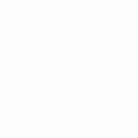
atibu wa kupata huduma zetu
linic Application
LINIC project 100,00
0
isho tiba
i ya matibabu
ushi vya tiba
kotoo vya Afya
liana nasi
kuaji Historia CME