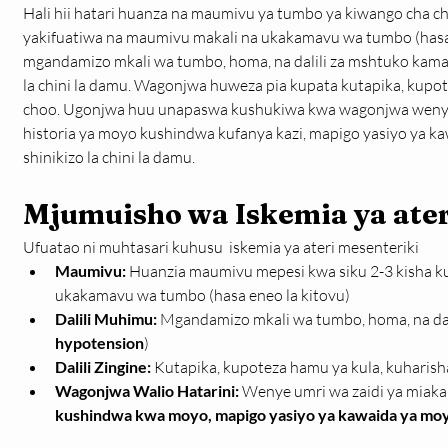
Hali hii hatari huanza na maumivu ya tumbo ya kiwango cha ch
yakifuatiwa na maumivu makali na ukakamavu wa tumbo (hasa e
mgandamizo mkali wa tumbo, homa, na dalili za mshtuko kama
la chini la damu. Wagonjwa huweza pia kupata kutapika, kupot
choo. Ugonjwa huu unapaswa kushukiwa kwa wagonjwa wenye u
historia ya moyo kushindwa kufanya kazi, mapigo yasiyo ya k
shinikizo la chini la damu.
Mjumuisho wa Iskemia ya ater
Ufuatao ni muhtasari kuhusu  iskemia ya ateri mesenteriki
Maumivu:
 Huanzia maumivu mepesi kwa siku 2-3 kisha k
ukakamavu wa tumbo (hasa eneo la kitovu)
Dalili Muhimu:
 Mgandamizo mkali wa tumbo, homa, na dal
hypotension
)
Dalili Zingine:
 Kutapika, kupoteza hamu ya kula, kuharis
Wagonjwa Walio Hatarini:
 Wenye umri wa zaidi ya miaka 
kushindwa kwa moyo, mapigo yasiyo ya kawaida ya moyo, 