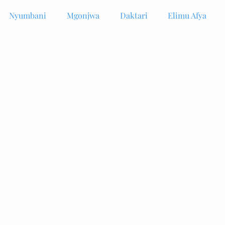
Nyumbani
Mgonjwa
Daktari
Elimu Afya