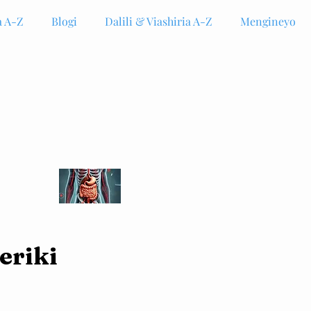
 A-Z
Blogi
Dalili & Viashiria A-Z
Mengineyo
eriki