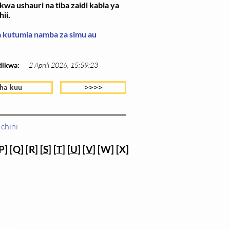
wa ushauri na tiba zaidi kabla ya
ii.
wa kutumia namba za simu au
dikwa:
2 Aprili 2026, 15:59:23
ha kuu
>>>>
chini
P] [Q] [R] [
S
] [
T
] [
U
] [
V
] [W] [X]
 yetu