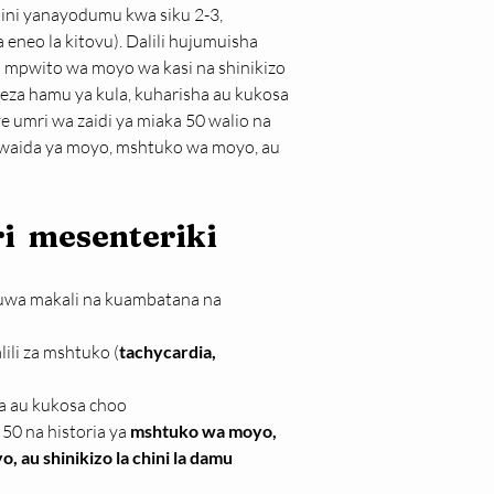
ini yanayodumu kwa siku 2-3, 
neo la kitovu). Dalili hujumuisha 
 mpwito wa moyo wa kasi na shinikizo 
eza hamu ya kula, kuharisha au kukosa 
mri wa zaidi ya miaka 50 walio na 
awaida ya moyo, mshtuko wa moyo, au 
i  mesenteriki
uwa makali na kuambatana na 
ili za mshtuko (
tachycardia, 
ha au kukosa choo
50 na historia ya 
mshtuko wa moyo, 
au shinikizo la chini la damu