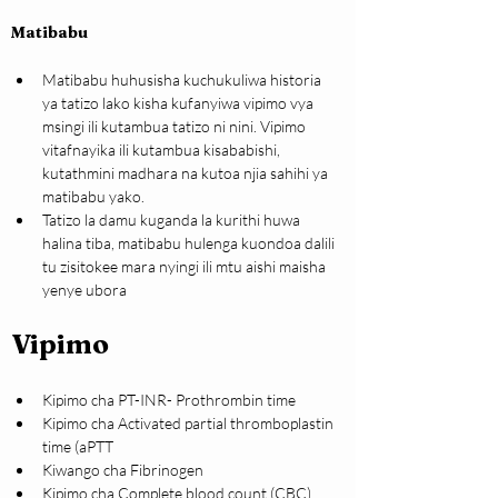
Matibabu
Matibabu huhusisha kuchukuliwa historia 
ya tatizo lako kisha kufanyiwa vipimo vya 
msingi ili kutambua tatizo ni nini. Vipimo 
vitafnayika ili kutambua kisababishi, 
kutathmini madhara na kutoa njia sahihi ya 
matibabu yako.
Tatizo la damu kuganda la kurithi huwa 
halina tiba, matibabu hulenga kuondoa dalili 
tu zisitokee mara nyingi ili mtu aishi maisha 
yenye ubora
Vipimo
Kipimo cha PT-INR- Prothrombin time
Kipimo cha Activated partial thromboplastin 
time (aPTT
Kiwango cha Fibrinogen
Kipimo cha Complete blood count (CBC)