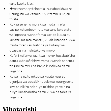
yake kupita kiasi.
Hyperhomocysteinemia- husababishwa na 
upungufu wa vitamin B6, vitamin B12, au 
folate
Kukaa sehemu moja kwa muda mrefu 
pasipo kutembea- hutokea sana kwa watu 
waliopooza, wanaofanya kazi za kukaa au 
kusafiri masafa marefu, kulala kitandani kwa 
muda mrefu au historia ya kufanyiwa 
upasuaji na mshituko wa moyo.
Kuferi kufanya kazi kwa moyo- husababisha 
damu kutosafirishwa vema kwenda sehemu 
zingine za mwili na hivyo kupelekea damu 
kuganda.
Kuwa na uzito mkubwa kupita kiasi au 
ugonjwa wa obeziti- hupelekea kuongezeka 
kwa shinikizo ndani ya mishipa ya vein na 
hivyo kusababisha damu kuwa na tabia ya 
kuganda.
Vihatarishi