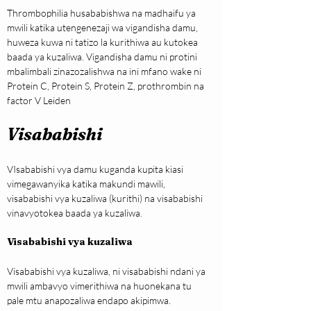
Thrombophilia husababishwa na madhaifu ya 
mwili katika utengenezaji wa vigandisha damu, 
huweza kuwa ni tatizo la kurithiwa au kutokea 
baada ya kuzaliwa. Vigandisha damu ni protini 
mbalimbali zinazozalishwa na ini mfano wake ni 
Protein C, Protein S, Protein Z, prothrombin na 
factor V Leiden
Visababishi
VIsababishi vya damu kuganda kupita kiasi 
vimegawanyika katika makundi mawili, 
visababishi vya kuzaliwa (kurithi) na visababishi 
vinavyotokea baada ya kuzaliwa.
Visababishi vya kuzaliwa
Visababishi vya kuzaliwa, ni visababishi ndani ya 
mwili ambavyo vimerithiwa na huonekana tu 
pale mtu anapozaliwa endapo akipimwa. 