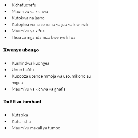
Kichefuchefu
Maumivu ya kichwa
Kutokwa na jasho
Kutojihisi vema sehemu ya juu ya kiwiliwili
Maumivu ya kifua
Hisia za mgandamizo kwenye kifua
Kwenye ubongo
Kushindwa kuongea
Uono hafifu
Kupooza upande mmoja wa uso, mikono au 
miguu
Maumivu ya kichwa ya ghafla
Dalili za tumboni
Kutapika
Kuharisha
Maumivu makali ya tumbo