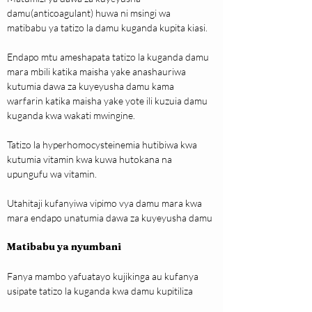
damu(anticoagulant) huwa ni msingi wa 
matibabu ya tatizo la damu kuganda kupita kiasi.
Endapo mtu ameshapata tatizo la kuganda damu 
mara mbili katika maisha yake anashauriwa 
kutumia dawa za kuyeyusha damu kama 
warfarin katika maisha yake yote ili kuzuia damu 
kuganda kwa wakati mwingine.
Tatizo la hyperhomocysteinemia hutibiwa kwa 
kutumia vitamin kwa kuwa hutokana na 
upungufu wa vitamin.
Utahitaji kufanyiwa vipimo vya damu mara kwa 
mara endapo unatumia dawa za kuyeyusha damu
Matibabu ya nyumbani
Fanya mambo yafuatayo kujikinga au kufanya 
usipate tatizo la kuganda kwa damu kupitiliza