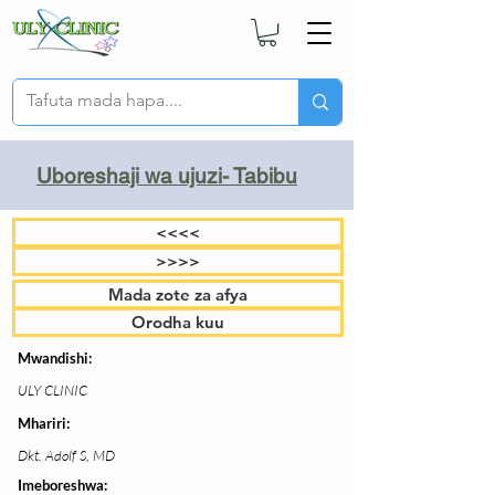
Uboreshaji wa ujuzi- Tabibu
<<<<
>>>>
Mada zote za afya
Orodha kuu
Mwandishi:
ULY CLINIC
Mhariri:
Dkt. Adolf S, MD
Imeboreshwa: