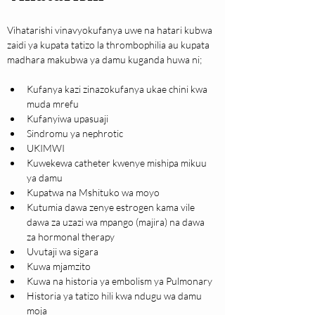
Vihatarishi vinavyokufanya uwe na hatari kubwa 
zaidi ya kupata tatizo la thrombophilia au kupata 
madhara makubwa ya damu kuganda huwa ni;
Kufanya kazi zinazokufanya ukae chini kwa 
muda mrefu
Kufanyiwa upasuaji
Sindromu ya nephrotic
UKIMWI
Kuwekewa catheter kwenye mishipa mikuu 
ya damu
Kupatwa na Mshituko wa moyo
Kutumia dawa zenye estrogen kama vile 
dawa za uzazi wa mpango (majira) na dawa 
za hormonal therapy
Uvutaji wa sigara
Kuwa mjamzito
Kuwa na historia ya embolism ya Pulmonary
Historia ya tatizo hili kwa ndugu wa damu 
moja