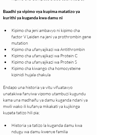
Baadhi ya vipimo vya kupima matatizo ya 
kurithi ya kuganda kwa damu ni
Kipimo cha jeni ambavyo ni kipimo cha 
factor V Leiden na jeni ya prothrombin gene 
mutation
Kipimo cha ufanyajikazi wa Antithrombin
Kipimo cha ufanyajikazi wa Protein C
Kipimo cha ufanyajikazi wa Protein S
Kipimo cha kiwango cha homocysteine 
kipinidi hujala chakula
Endapo una historia ya vitu vifuatavyo 
unatakiwa fanyiwa vipomo utambuzi kugundu 
kama una madhaifu ya damu kuganda ndani ya 
mwili wako ili kufanya mikakati ya kujikinga 
kupata tatizo hili pia;
Historia ya tatizo la kuganda damu kwa 
ndugu wa damu kwenye familia