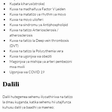
Kupata kiharusi(stroke)
Kuwa na madhaifuya Factor V Leiden
Kuwa na matatizo ya rhythm ya moyo
Kuwa na moyo ulioferi
Kuwa na sindromu ya Antiphospholipid
Kuwa na tatizo Arteriosclerosis / 
atherosclerosis
Kuwa na tatizo la Deep vein thrombosis 
(DVT)
Kuwa na tatizo la Polycythemia vera
Kuwa na ugonjwa wa obeziti
Magonjwa ya mishipa ya arteri pembezoni 
mwa mwili
Ugonjwa wa COVID 19
Dalili
Dalili hutegemea sehemu iliyoathiriwa na tatizo 
la dmau kuganda, katika sehemu hii utajifunza 
kuhusu dalili ya baadhi ya maeneo;