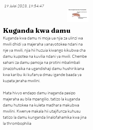
19 Julai 2023, 19:54:47
Kuganda kwa damu
Kuganda kwa damu ni moja ua njia za ulinzi wa 
mwili dhidi ya majeraha yanayotokea ndani na 
nje ya mwili, njia hii huzuia kiwango kikubwa cha 
damu kupotea na kuvilia ndani ya mwili. Chembe 
sahani za damu pamoja na protini mbalimbali 
zinazohusika na ugandishaji damu hushirikiana 
kwa karibu iki kufanya dmau igande baada ya 
kupata jeraha mwilini.
Hata hivyo endapo damu inaganda pasipo 
majeraha au bila mpangilio, tatizo la kuganda 
damu hutokea na kuleta madhara makubwa 
mwilini. Kwenye makala hii utajifunza kuhusu 
tatizo la damu kunganda linalofahamika kwa jina 
la thrombophilia