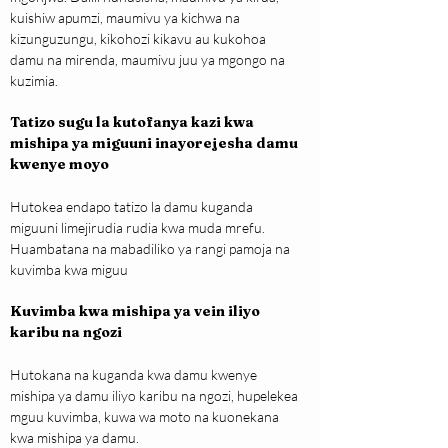
kuishiw apumzi, maumivu ya kichwa na 
kizunguzungu, kikohozi kikavu au kukohoa 
damu na mirenda, maumivu juu ya mgongo na 
kuzimia.
Tatizo sugu la kutofanya kazi kwa 
mishipa ya miguuni inayorejesha damu 
kwenye moyo
Hutokea endapo tatizo la damu kuganda 
miguuni limejirudia rudia kwa muda mrefu. 
Huambatana na mabadiliko ya rangi pamoja na 
kuvimba kwa miguu
Kuvimba kwa mishipa ya vein iliyo 
karibu na ngozi
Hutokana na kuganda kwa damu kwenye 
mishipa ya damu iliyo karibu na ngozi, hupelekea 
mguu kuvimba, kuwa wa moto na kuonekana 
kwa mishipa ya damu.