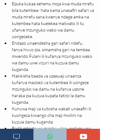
Epuka kukaa sehemu moja kwa muda mrefu 
bila kutembea- hata kama unasafiri safari ya 
muda mrefu sana kwenye ndege amka na 
kutembea hata kuelekea maliwato ili tu 
ufanye mzunguko wako wa damu 
uongezeke.
Endapo unaendesha gari safari ndefu, 
fanya hivyo pia, simamisha gari na tembea 
mwendo Fulani ili kufanya mzunguko wako 
wa damu uwe vizuri na kuzuia damu 
kuganda.
Hakikisha baada ya upasuaji unaanza 
kufanya mazoezi ya kutembea ili uongeze 
mzunguko wa damu na kufanya upone 
haraka pia kuzuia kupata tatizo la damu 
kuganda.
Kunywa maji ya kutosha wakati unasafiri ili 
kuongeza kiwango cha maji mwilini na 
kuzuia damu kuganda.
Badili mtindo wa maisha yako, endapo una 
uzito mkubwa kupit akiasi, punguza uzito 