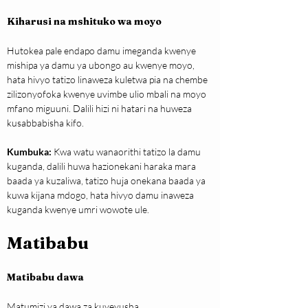
Kiharusi na mshituko wa moyo
Hutokea pale endapo damu imeganda kwenye 
mishipa ya damu ya ubongo au kwenye moyo, 
hata hivyo tatizo linaweza kuletwa pia na chembe 
zilizonyofoka kwenye uvimbe ulio mbali na moyo 
mfano miguuni. Dalili hizi ni hatari na huweza 
kusabbabisha kifo.
Kumbuka:
 Kwa watu wanaorithi tatizo la damu 
kuganda, dalili huwa hazionekani haraka mara 
baada ya kuzaliwa, tatizo huja onekana baada ya 
kuwa kijana mdogo, hata hivyo damu inaweza 
kuganda kwenye umri wowote ule.
Matibabu
Matibabu dawa
Matumizi ya dawa za kuyeyusha 