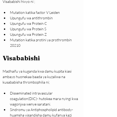
Visababishi hivyo ni ;
Mutation katika factor V Leiden
Upungufu wa antithrombin
Upungufu wa Protein C
Upungufu wa Protein S
Upungufu wa Protein Z
Mutation katika protini ya prothrombin 
20210
Visababishi
Madhaifu ya kuganda kwa damu kupita kiasi 
ambayo huonekaa baada ya kuzaliwa na 
kusababisha thrombophilia ni;
Disseminated intravascular 
coagulation(DIC)- hutokea mara nyingi kwa 
wagonjwa wenye saratani.
Sindromu ya Antiphospholipid antibody- 
huamsha vigandisha damu kufanya kazi 