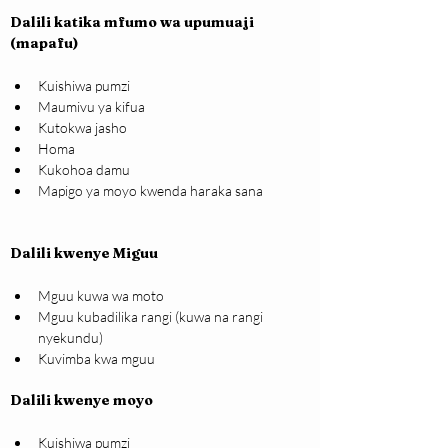
Dalili katika mfumo wa upumuaji 
(mapafu)
Kuishiwa pumzi
Maumivu ya kifua
Kutokwa jasho
Homa
Kukohoa damu
Mapigo ya moyo kwenda haraka sana
Dalili kwenye Miguu
Mguu kuwa wa moto
Mguu kubadilika rangi (kuwa na rangi 
nyekundu)
Kuvimba kwa mguu
Dalili kwenye moyo
Kuishiwa pumzi