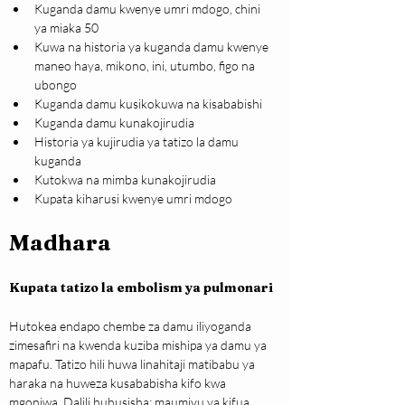
Kuganda damu kwenye umri mdogo, chini 
ya miaka 50
Kuwa na historia ya kuganda damu kwenye 
maneo haya, mikono, ini, utumbo, figo na 
ubongo
Kuganda damu kusikokuwa na kisababishi
Kuganda damu kunakojirudia
Historia ya kujirudia ya tatizo la damu 
kuganda
Kutokwa na mimba kunakojirudia
Kupata kiharusi kwenye umri mdogo
Madhara
Kupata tatizo la embolism ya pulmonari
Hutokea endapo chembe za damu iliyoganda 
zimesafiri na kwenda kuziba mishipa ya damu ya 
mapafu. Tatizo hili huwa linahitaji matibabu ya 
haraka na huweza kusababisha kifo kwa 
mgonjwa. Dalili huhusisha; maumivu ya kifua, 