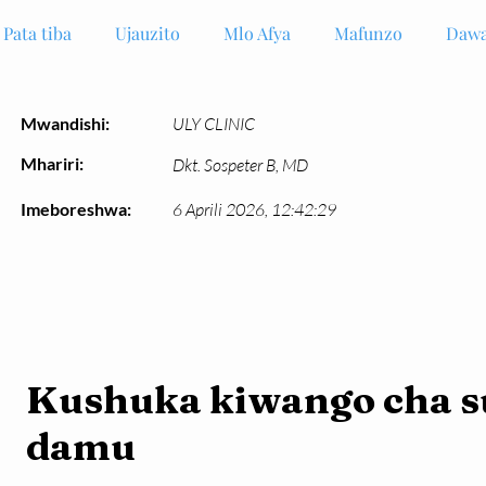
Pata tiba
Ujauzito
Mlo Afya
Mafunzo
Dawa
Mwandishi:
ULY CLINIC
Mhariri:
Dkt. Sospeter B, MD
Imeboreshwa:
6 Aprili 2026, 12:42:29
Kushuka kiwango cha s
damu