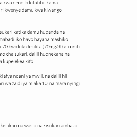
a kwa neno la kitatibu kama 
ari kwenye damu kwa kiwango 
sukari katika damu hupanda na 
mabadiliko hayo hayana mashiko. 
70 kwa kila desilita (70mg/dl) au uniti 
o cha sukari, dalili huonekana na 
a kupelekea kifo.
iafya ndani ya mwili, na dalili hii 
 wa zaidi ya miaka 10, na mara nyingi 
 kisukari na wasio na kisukari ambazo 