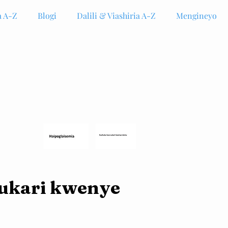
 A-Z
Blogi
Dalili & Viashiria A-Z
Mengineyo
ukari kwenye