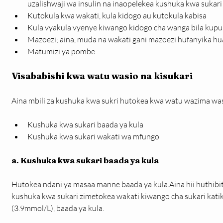
uzalishwaji wa insulin na inaopelekea kushuka kwa sukari 
Kutokula kwa wakati, kula kidogo au kutokula kabisa
Kula vyakula vyenye kiwango kidogo cha wanga bila kupun
Mazoezi; aina, muda na wakati gani mazoezi hufanyika hua
Matumizi ya pombe
Visababishi kwa watu wasio na kisukari
Aina mbili za kushuka kwa sukri hutokea kwa watu wazima wasi
Kushuka kwa sukari baada ya kula
Kushuka kwa sukari wakati wa mfungo
a. Kushuka kwa sukari baada ya kula
Hutokea ndani ya masaa manne baada ya kula.Aina hii huthibiti
kushuka kwa sukari zimetokea wakati kiwango cha sukari katik
(3.9mmol/L), baada ya kula.