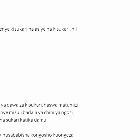
e kisukari na asiye na kisukari, hii 
a dawa za kisukari, haswa matumizi 
e misuli badala ya chini ya ngozi, 
ha sukari katika damu
.k husababisha kongosho kuongeza 