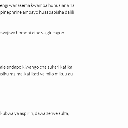
ti wengi wanasema kwamba huhusiana na 
pinephrine ambayo husababisha dalili 
wajiwa homoni aina ya glucagon 
ale endapo kiwango cha sukari katika 
siku mzima, katikati ya milo mikuu au 
kubwa ya aspirin, dawa zenye sulfa, 