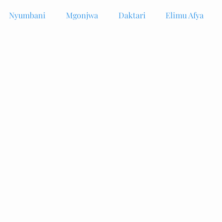
Nyumbani
Mgonjwa
Daktari
Elimu Afya