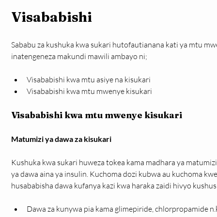
Visababishi
Sababu za kushuka kwa sukari hutofautianana kati ya mtu mweny
inatengeneza makundi mawili ambayo ni;
Visababishi kwa mtu asiye na kisukari
Visababishi kwa mtu mwenye kisukari
Visababishi kwa mtu mwenye kisukari
Matumizi ya dawa za kisukari
Kushuka kwa sukari huweza tokea kama madhara ya matumizi y
ya dawa aina ya insulin. Kuchoma dozi kubwa au kuchoma kweny
husababisha dawa kufanya kazi kwa haraka zaidi hivyo kushus
Dawa za kunywa pia kama glimepiride, chlorpropamide n