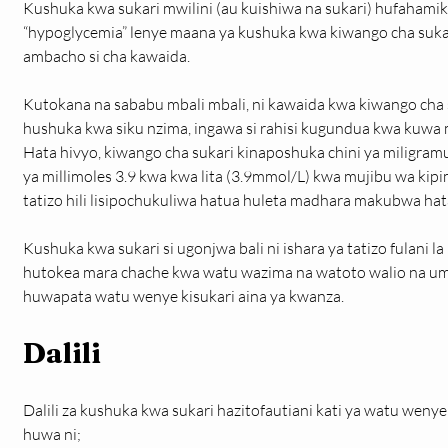
Kushuka kwa sukari mwilini (au kuishiwa na sukari) hufahamik
“hypoglycemia” lenye maana ya kushuka kwa kiwango cha suk
ambacho si cha kawaida.
Kutokana na sababu mbali mbali, ni kawaida kwa kiwango cha 
hushuka kwa siku nzima, ingawa si rahisi kugundua kwa kuwa 
Hata hivyo, kiwango cha sukari kinaposhuka chini ya miligramu 
ya millimoles 3.9 kwa kwa lita (3.9mmol/L) kwa mujibu wa kipim
tatizo hili lisipochukuliwa hatua huleta madhara makubwa hat
Kushuka kwa sukari si ugonjwa bali ni ishara ya tatizo fulani la k
hutokea mara chache kwa watu wazima na watoto walio na umri
huwapata watu wenye kisukari aina ya kwanza.
Dalili
Dalili za kushuka kwa sukari hazitofautiani kati ya watu wenye
huwa ni;