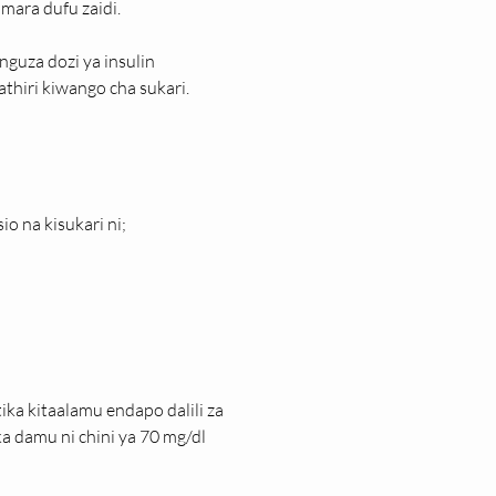
mara dufu zaidi.
guza dozi ya insulin
thiri kiwango cha sukari.
o na kisukari ni;
ka kitaalamu endapo dalili za 
a damu ni chini ya 70 mg/dl 