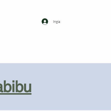
Ingia
abibu