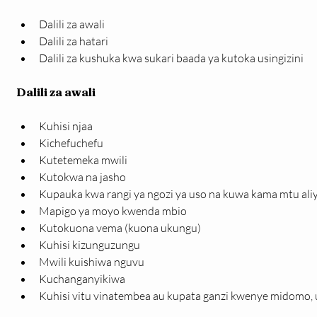
Dalili za awali
Dalili za hatari
Dalili za kushuka kwa sukari baada ya kutoka usingizini
Dalili za awali
Kuhisi njaa
Kichefuchefu
Kutetemeka mwili
Kutokwa na jasho
Kupauka kwa rangi ya ngozi ya uso na kuwa kama mtu al
Mapigo ya moyo kwenda mbio
Kutokuona vema (kuona ukungu)
Kuhisi kizunguzungu
Mwili kuishiwa nguvu
Kuchanganyikiwa
Kuhisi vitu vinatembea au kupata ganzi kwenye midomo, 