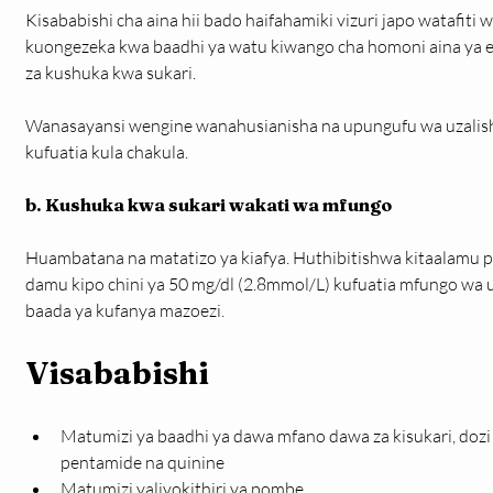
Kisababishi cha aina hii bado haifahamiki vizuri japo watafi
kuongezeka kwa baadhi ya watu kiwango cha homoni aina ya e
za kushuka kwa sukari.
Wanasayansi wengine wanahusianisha na upungufu wa uzalish
kufuatia kula chakula.
b. Kushuka kwa sukari wakati wa mfungo
Huambatana na matatizo ya kiafya. Huthibitishwa kitaalamu p
damu kipo chini ya 50 mg/dl (2.8mmol/L) kufuatia mfungo wa u
baada ya kufanya mazoezi.
Visababishi
Matumizi ya baadhi ya dawa mfano dawa za kisukari, dozi 
pentamide na quinine
Matumizi yaliyokithiri ya pombe