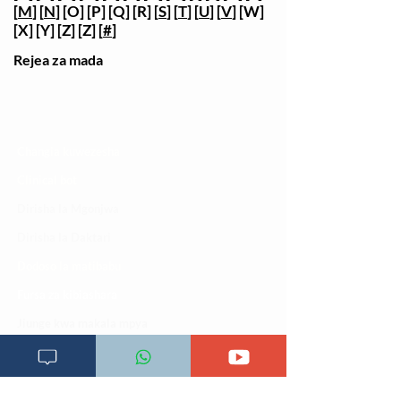
[
M
] [
N
] [O] [P] [Q] [R] [
S
] [
T
] [
U
] [
V
] [W]
[X] [Y] [Z] [Z] [
#
]
Rejea za mada
Changia kuwezesha
Clinical bot
Dirisha la Mgonjwa
Dirisha la Daktari
Dodoso la matibabu
Fursa za kibiashara
Jiunge kwa makala mpya
Kuhusu ULY CLINIC
Kamusi ya ULY CLINIC