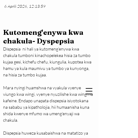
6 Aprili 2026, 12:13:59
Kutomeng'enywa kwa
chakula- Dyspepsia
Dispepsia  ni hali ya kutomeng’enywa kwa 
chakula tumboni kinachopelekea hisia za tumbo 
kujaa gesi, kichefu chefu, kiungulia, kupotea kwa 
hamu ya kula maumivu ya tumbo ya kunyonga, 
na hisia za tumbo kujaa.
Mara nyingi huamshwa na vyakula vyenye 
viungo kwa wingi, vyenye nyuzilishe kwa wingi na 
kafeine. Endapo unapata dispepsia isiyotokana 
na sababu ya kipatholojia, hii humaanisha kuna 
shida kwenye mfumo wa umeng’enyaji wa 
chakula.
Dispepsia huweza kusabaishwa na matatizo ya 