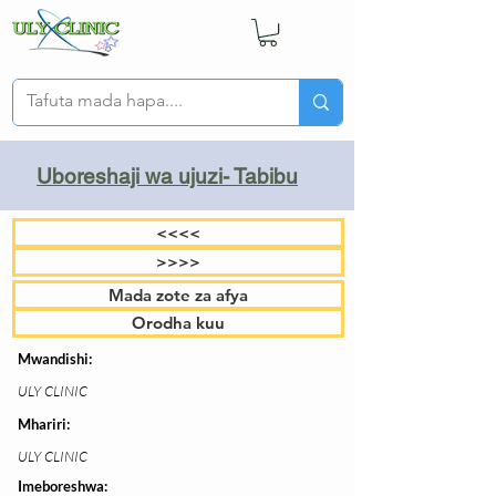
Uboreshaji wa ujuzi- Tabibu
<<<<
>>>>
Mada zote za afya
Orodha kuu
Mwandishi:
ULY CLINIC
Mhariri:
ULY CLINIC
Imeboreshwa: