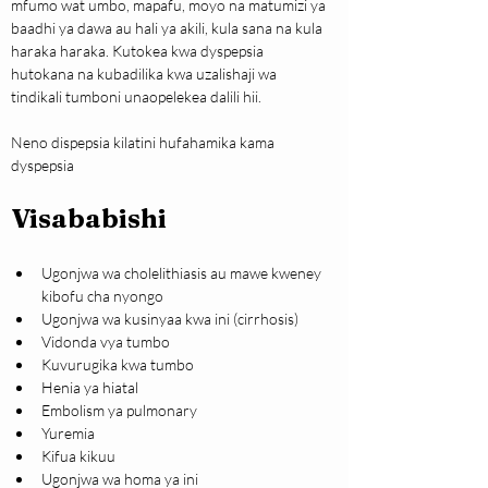
mfumo wat umbo, mapafu, moyo na matumizi ya 
baadhi ya dawa au hali ya akili, kula sana na kula 
haraka haraka. Kutokea kwa dyspepsia 
hutokana na kubadilika kwa uzalishaji wa 
tindikali tumboni unaopelekea dalili hii.
Neno dispepsia kilatini hufahamika kama 
dyspepsia
Visababishi
Ugonjwa wa cholelithiasis au mawe kweney 
kibofu cha nyongo
Ugonjwa wa kusinyaa kwa ini (cirrhosis)
Vidonda vya tumbo
Kuvurugika kwa tumbo
Henia ya hiatal
Embolism ya pulmonary
Yuremia
Kifua kikuu
Ugonjwa wa homa ya ini