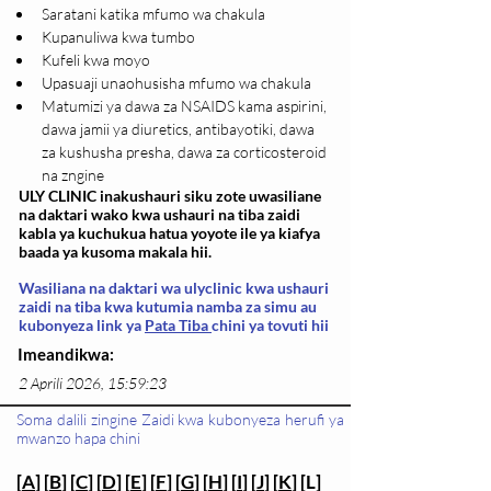
Saratani katika mfumo wa chakula
Kupanuliwa kwa tumbo
Kufeli kwa moyo
Upasuaji unaohusisha mfumo wa chakula
Matumizi ya dawa za NSAIDS kama aspirini, 
dawa jamii ya diuretics, antibayotiki, dawa 
za kushusha presha, dawa za corticosteroid 
na zngine
ULY CLINIC inakushauri siku zote uwasiliane
na daktari wako kwa ushauri na tiba zaidi
kabla ya kuchukua hatua yoyote ile ya kiafya
baada ya kusoma makala hii.
Wasiliana na daktari wa ulyclinic kwa ushauri
zaidi na tiba kwa kutumia namba za simu au
kubonyeza link ya
Pata Tiba
chini ya tovuti hii
Imeandikwa:
2 Aprili 2026, 15:59:23
Soma dalili zingine Zaidi kwa kubonyeza herufi ya
mwanzo hapa chini
[
A
] [
B
] [
C
] [
D
] [
E
] [
F
] [
G
] [
H
] [
I
] [
J
] [
K
] [L]