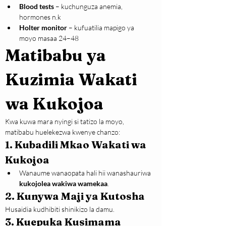
Blood tests
 – kuchunguza anemia, 
hormones n.k
Holter monitor
 – kufuatilia mapigo ya 
moyo masaa 24–48
Matibabu ya 
Kuzimia Wakati 
wa Kukojoa
Kwa kuwa mara nyingi si tatizo la moyo, 
matibabu huelekezwa kwenye chanzo:
1. Kubadili Mkao Wakati wa 
Kukojoa
Wanaume wanaopata hali hii wanashauriwa 
kukojolea wakiwa wamekaa
.
2. Kunywa Maji ya Kutosha
Husaidia kudhibiti shinikizo la damu.
3. Kuepuka Kusimama 