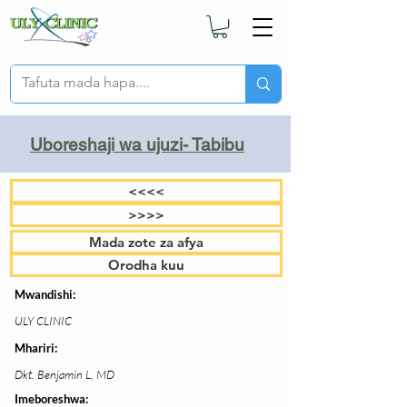
Uboreshaji wa ujuzi- Tabibu
<<<<
>>>>
Mada zote za afya
Orodha kuu
Mwandishi:
ULY CLINIC
Mhariri:
Dkt. Benjamin L, MD
Imeboreshwa: