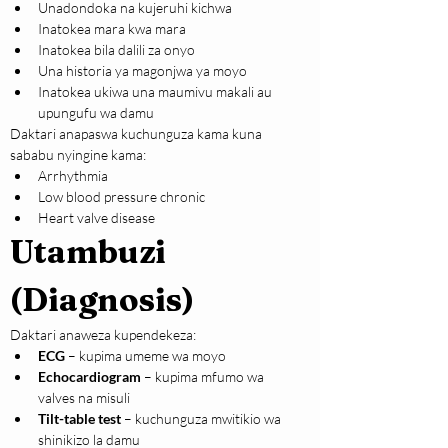
Unadondoka na kujeruhi kichwa
Inatokea mara kwa mara
Inatokea bila dalili za onyo
Una historia ya magonjwa ya moyo
Inatokea ukiwa una maumivu makali au 
upungufu wa damu
Daktari anapaswa kuchunguza kama kuna 
sababu nyingine kama:
Arrhythmia
Low blood pressure chronic
Heart valve disease
Utambuzi 
(Diagnosis)
Daktari anaweza kupendekeza:
ECG
 – kupima umeme wa moyo
Echocardiogram
 – kupima mfumo wa 
valves na misuli
Tilt-table test
 – kuchunguza mwitikio wa 
shinikizo la damu