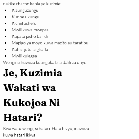
dakika chache kabla ya kuzimia:
Kizunguzungu
Kuona ukungu
Kichefuchefu
Mwili kuwa mwepesi
Kupata jasho baridi
Mapigo ya moyo kuwa mazito au taratibu
Kuhisi joto la ghafla
Mwili kulegea
Wengine huweza kuanguka bila dalili za onyo.
Je, Kuzimia 
Wakati wa 
Kukojoa Ni 
Hatari?
Kwa watu wengi, si hatari. Hata hivyo, inaweza 
kuwa hatari ikiwa: