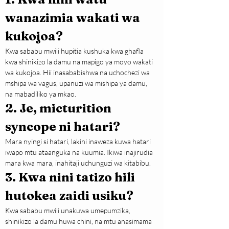
wanazimia wakati wa 
kukojoa?
Kwa sababu mwili hupitia kushuka kwa ghafla 
kwa shinikizo la damu na mapigo ya moyo wakati 
wa kukojoa. Hii inasababishwa na uchochezi wa 
mshipa wa vagus, upanuzi wa mishipa ya damu, 
na mabadiliko ya mkao.
2. Je, micturition 
syncope ni hatari?
Mara nyingi si hatari, lakini inaweza kuwa hatari 
iwapo mtu ataanguka na kuumia. Ikiwa inajirudia 
mara kwa mara, inahitaji uchunguzi wa kitabibu.
3. Kwa nini tatizo hili 
hutokea zaidi usiku?
Kwa sababu mwili unakuwa umepumzika, 
shinikizo la damu huwa chini, na mtu anasimama 