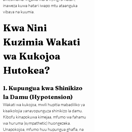
inaweza kuwa hatari iwapo mtu ataanguka 
vibaya na kuumia.
Kwa Nini 
Kuzimia Wakati 
wa Kukojoa 
Hutokea?
1. Kupungua kwa Shinikizo 
la Damu (Hypotension)
Wakati wa kukojoa, mwili hupitia mabadiliko ya 
kisaikolojia yanayopunguza shinikizo la damu. 
Kibofu kinapokuwa kimejaa, mfumo wa fahamu 
wa huruma (sympathetic) huongezeka. 
Unapokojoa, mfumo huu hupungua ghafla, na 