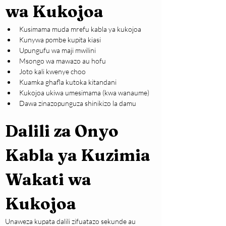
wa Kukojoa
Kusimama muda mrefu kabla ya kukojoa
Kunywa pombe kupita kiasi
Upungufu wa maji mwilini
Msongo wa mawazo au hofu
Joto kali kwenye choo
Kuamka ghafla kutoka kitandani
Kukojoa ukiwa umesimama (kwa wanaume)
Dawa zinazopunguza shinikizo la damu
Dalili za Onyo 
Kabla ya Kuzimia 
Wakati wa 
Kukojoa
Unaweza kupata dalili zifuatazo sekunde au 