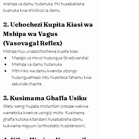
mishipa ya damu hutanuka. Hii husababisha 
kushuka kwa shinikizo la damu.
2. Uchochezi Kupita Kiasi wa 
Mshipa wa Vagus 
(Vasovagal Reflex)
Mshipa huu unapochochewa kupita kiasi:
Mapigo ya moyo hupungua (bradycardia)
Mishipa ya damu hutanuka
Mtiririko wa damu kwenda ubongo 
hupunguaHapo mtu hupoteza fahamu kwa 
sekunde chache.
3. Kusimama Ghafla Usiku
Watu wengi hupata 
micturition syncope
 wakiwa 
wametoka kwenye usingizi mzito. Kusimama 
ghafla kutoka kitandani husababisha damu 
kukwama miguuni (orthostatic hypotension).