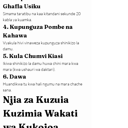
Ghafla Usiku
Simama taratibu na kaa kitandani sekunde 20 
kabla ya kuamka.
4. Kupunguza Pombe na 
Kahawa
Vyakula hivi vinaweza kupunguza shinikizo la 
damu.
5. Kula Chumvi Kiasi
Ikiwa shinikizo la damu huwa chini mara kwa 
mara (kwa ushauri wa daktari).
6. Dawa
Huandikwa tu kwa hali ngumu na mara chache 
sana.
Njia za Kuzuia 
Kuzimia Wakati 
wa Kukojoa