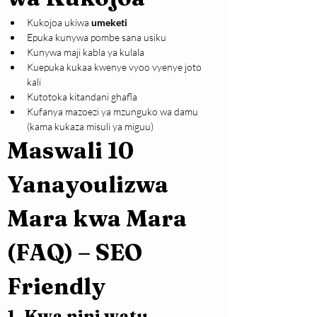
Kukojoa ukiwa 
umeketi
Epuka kunywa pombe sana usiku
Kunywa maji kabla ya kulala
Kuepuka kukaa kwenye vyoo vyenye joto 
kali
Kutotoka kitandani ghafla
Kufanya mazoezi ya mzunguko wa damu 
(kama kukaza misuli ya miguu)
Maswali 10 
Yanayoulizwa 
Mara kwa Mara 
(FAQ) – SEO 
Friendly
1. Kwa nini watu 