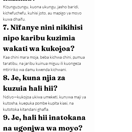
Kizunguzungu, kuona ukungu, jasho baridi, 
kichefuchefu, kuhisi joto, au mapigo ya moyo 
kuwa dhaifu.
7. Nifanye nini nikihisi 
nipo karibu kuzimia 
wakati wa kukojoa?
Kaa chini mara moja, beba kichwa chini, pumua 
taratibu, na jaribu kuinua miguu ili kuongeza 
mtiririko wa damu kwenda kichwani.
8. Je, kuna njia za 
kuzuia hali hii?
Ndiyo—kukojoa ukiwa umeketi, kunywa maji ya 
kutosha, kuepuka pombe kupita kiasi, na 
kutotoka kitandani ghafla.
9. Je, hali hii inatokana 
na ugonjwa wa moyo?