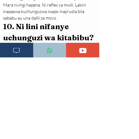
Mara nyingi hapana. Ni reflex ya mwili. Lakini 
inapaswa kuchunguzwa iwapo inajirudia bila 
sababu au una dalili za moyo.
10. Ni lini nifanye 
uchunguzi wa kitabibu?
Iwapo unazimia mara kwa mara, bila dalili za 
onyo, ukiwa una maumivu ya kifua, au ikiwa 
kuna historia ya matatizo ya moyo katika familia.
Hitimisho
Kuzimia wakati wa kukojoa ni hali ya kawaida 
inayotokana na mabadiliko ya ghafla ya mfumo 
wa fahamu na shinikizo la damu. Ingawa mara 
nyingi si hatari, inaweza kuwa hatari kutokana 
na kuanguka na kuumia. Kujua dalili za onyo, 
kubadili tabia wakati wa kukojoa, na kutafuta 
ushauri wa daktari ikiwa inajirudia ni hatua 
muhimu za kinga.
ULY CLINIC inakushauri siku zote uwasiliane
na daktari wako kwa ushauri na tiba zaidi