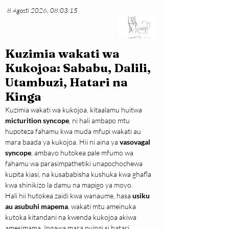
8 Agosti 2026, 08:03:15
Kuzimia wakati wa
Kukojoa: Sababu, Dalili,
Utambuzi, Hatari na
Kinga
Kuzimia wakati wa kukojoa, kitaalamu huitwa 
micturition syncope
, ni hali ambapo mtu 
hupoteza fahamu kwa muda mfupi wakati au 
mara baada ya kukojoa. Hii ni aina ya 
vasovagal 
syncope
, ambayo hutokea pale mfumo wa 
fahamu wa parasimpathetiki unapochochewa 
kupita kiasi, na kusababisha kushuka kwa ghafla 
kwa shinikizo la damu na mapigo ya moyo.
Hali hii hutokea zaidi kwa wanaume, hasa 
usiku 
au asubuhi mapema
, wakati mtu ameinuka 
kutoka kitandani na kwenda kukojoa akiwa 
amesimama. Ingawa mara nyingi si hatari, 