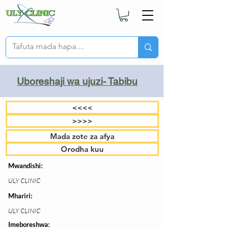
Uboreshaji wa ujuzi- Tabibu
<<<<
>>>>
Mada zote za afya
Orodha kuu
Mwandishi:
ULY CLINIC
Mhariri:
ULY CLINIC
Imeboreshwa: