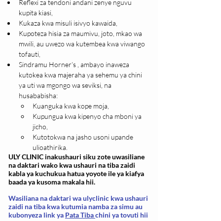
Reflexi za tendoni andani zenye nguvu 
kupita kiasi,
Kukaza kwa misuli isivyo kawaida,
Kupoteza hisia za maumivu, joto, mkao wa 
mwili, au uwezo wa kutembea kwa viwango 
tofauti,
Sindramu Horner’s , ambayo inaweza 
kutokea kwa majeraha ya sehemu ya chini 
ya uti wa mgongo wa seviksi, na 
husababisha:
Kuanguka kwa kope moja,
Kupungua kwa kipenyo cha mboni ya 
jicho,
Kutotokwa na jasho usoni upande 
ulioathirika.
ULY CLINIC inakushauri siku zote uwasiliane
na daktari wako kwa ushauri na tiba zaidi
kabla ya kuchukua hatua yoyote ile ya kiafya
baada ya kusoma makala hii.
Wasiliana na daktari wa ulyclinic kwa ushauri
zaidi na tiba kwa kutumia namba za simu au
kubonyeza link ya
Pata Tiba
chini ya tovuti hii