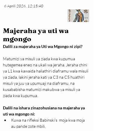
6 Aprili 2026, 12:15:40
Majeraha ya uti wa
mgongo
Dalili za majeraha ya Uti wa Mgongo ni zipi?
Matumizi ya misuli ya ziada kwa kupumua 
hutegemea eneo na ukali wa jeraha. Jeraha chini 
ya L1 kwa kawaida haliathiri diaframu wala misuli 
ya ziada, lakini jeraha kati ya C3 na C5 huathiri 
misuli ya juu ya upumuaji na diaframu, na 
kusababisha matumizi makubwa ya misuli ya 
ziada kwa kupumua.
Dalili na ishara zinazohusiana na majeraha ya 
uti wa mgongo ni:
Kuwa na rifleksi Babinski’s  moja kwa moja 
au pande zote mbili,