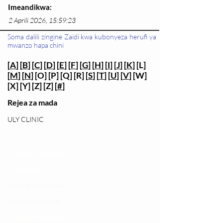
Imeandikwa:
2 Aprili 2026, 15:59:23
Soma dalili zingine Zaidi kwa kubonyeza herufi ya
mwanzo hapa chini
[
A
] [
B
] [
C
] [
D
] [
E
] [
F
] [
G
] [
H
] [
I
] [
J
] [
K
] [L]
[
M
] [
N
] [O] [P] [Q] [R] [
S
] [
T
] [
U
] [
V
] [W]
[X] [Y] [Z] [Z] [
#
]
Rejea za mada
ULY CLINIC
Changia kuwezesha
Clinical bot
Dirisha la Mgonjwa
Dirisha la Daktari
Dodoso la matibabu