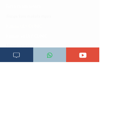
Fursa za kibiashara
Jiunge kwa makala mpya
Kuhusu ULY CLINIC
Kamusi ya ULY CLINIC
Maoni ya mteja
Malalamiko ya mteja
Maoni ya wateja
Mahali tunapatikana
Makundi mengine ya
telegram
Matangazo na udhamini
​Matibabu ya nyumbani
Maono na dira yetu
Pata tiba
Programu za mafunzo