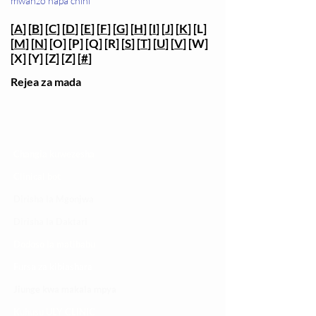
mwanzo hapa chini
[
A
] [
B
] [
C
] [
D
] [
E
] [
F
] [
G
] [
H
] [
I
] [
J
] [
K
] [L]
[
M
] [
N
] [O] [P] [Q] [R] [
S
] [
T
] [
U
] [
V
] [W]
[X] [Y] [Z] [Z] [
#
]
Rejea za mada
Changia kuwezesha
Clinical bot
Dirisha la Mgonjwa
Dirisha la Daktari
Dodoso la matibabu
Fursa za kibiashara
Jiunge kwa makala mpya
Kuhusu ULY CLINIC