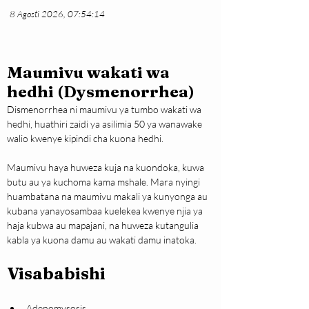
8 Agosti 2026, 07:54:14
Maumivu wakati wa
hedhi (Dysmenorrhea)
Dismenorrhea ni maumivu ya tumbo wakati wa 
hedhi, huathiri zaidi ya asilimia 50 ya wanawake 
walio kwenye kipindi cha kuona hedhi.
Maumivu haya huweza kuja na kuondoka, kuwa 
butu au ya kuchoma kama mshale. Mara nyingi 
huambatana na maumivu makali ya kunyonga au 
kubana yanayosambaa kuelekea kwenye njia ya 
haja kubwa au mapajani, na huweza kutangulia 
kabla ya kuona damu au wakati damu inatoka.
Visababishi
Adenomysosis