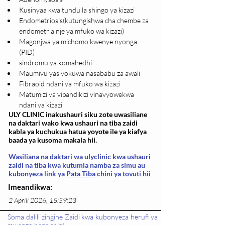
Kusinyaa kwa tundu la shingo ya kizazi
Endometriosis(kutungishwa cha chembe za 
endometria nje ya mfuko wa kizazi)
Magonjwa ya michomo kwenye nyonga 
(PID)
sindromu ya komahedhi
Maumivu yasiyokuwa nasababu za awali
Fibraoid ndani ya mfuko wa kizazi
Matumizi ya vipandikizi vinavyowekwa 
ndani ya kizazi
ULY CLINIC inakushauri siku zote uwasiliane
na daktari wako kwa ushauri na tiba zaidi
kabla ya kuchukua hatua yoyote ile ya kiafya
baada ya kusoma makala hii.
Wasiliana na daktari wa ulyclinic kwa ushauri
zaidi na tiba kwa kutumia namba za simu au
kubonyeza link ya
Pata Tiba
chini ya tovuti hii
Imeandikwa:
2 Aprili 2026, 15:59:23
Soma dalili zingine Zaidi kwa kubonyeza herufi ya