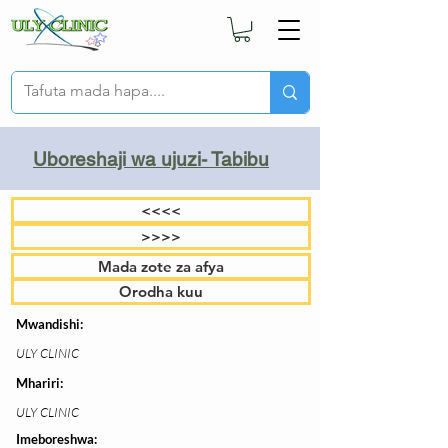
Uboreshaji wa ujuzi- Tabibu
<<<<
>>>>
Mada zote za afya
Orodha kuu
Mwandishi:
ULY CLINIC
Mhariri:
ULY CLINIC
Imeboreshwa: