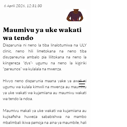
6 Aprili 2026, 12:31:30
Maumivu ya uke wakati
wa tendo
Disparunia ni neno la tiba linalotumiwa na ULY 
clinic, neno hili limetokana na neno tiba 
disypareunia ambalo pia lilitokana na neno la 
kiingereza “dys”- ugumu na neno la kigiriki 
“pareunos” wa kulalala na mwenza.
Hivyo neno disparunia maana yake ya awali ni 
ugumu wa kulala kimwili na mwenza au maumivu 
ya uke wakati wa kujamiiana au maumivu wakati 
wa tendo la ndoa.
Maumivu makali ya uke wakati wa kujamiiana au 
kujisafisha huweza sababishwa na mambo 
mbalimbali ikiwa pamoja na aina ya maumbile, hali 