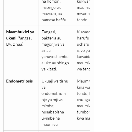
na homoni, 
kukwaruza, 
msongo wa 
maumivu 
mawazo, au 
mwanzoni mwa 
hamasa hafifu.
tendo.
Maambukizi ya 
Fangasi, 
Kuwashwa, 
ukeni
 (fangasi, 
bakteria au 
harufu mbaya, 
BV, zinaa)
magonjwa ya 
uchafu wa rangi 
zinaa 
isiyo ya 
yanayoshambuli
kawaida, 
a uke au shingo 
maumivu wakati 
ya kizazi.
wa tendo.
Endometriosis
Ukuaji wa tishu 
Maumivu ya 
ya 
kina wakati wa 
endometrium 
tendo, hedhi 
nje ya mji wa 
chungu, 
mimba; 
maumivu ya 
husababisha 
tumbo ya mara 
uvimbe na 
kwa mara.
maumivu.