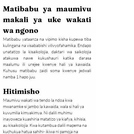
Matibabu ya maumivu 
makali ya uke wakati 
wa ngono
Matibabu yataanza na vipimo kisha kupewa tiba 
kulingana na visababishi vilivyofahamika. Endapo 
unatatizo la kisaikolojia, daktari wa saikolojia 
atakuwa nawe kukushauri katika darasa 
maalumu ili urejee kwenye hali ya kawaida. 
Kuhusu matibabu zaidi soma kwenye jedwali 
namba 1 hapo juu.
Hitimisho
Maumivu wakati wa tendo la ndoa kwa 
mwanamke si jambo la kawaida, wala si hali ya 
kuvumilia kimyakimya. Ni dalili muhimu 
inayoweza kuashiria matatizo ya kiafya, kihisia, 
au kisaikolojia. Kwa kutambua dalili mapema na 
kuchukua hatua sahihi- ikiwa ni pamoja na 