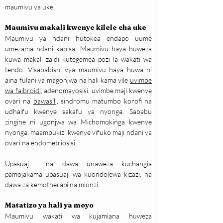
maumivu ya uke.
Maumivu makali kwenye kilele cha uke
Maumivu ya ndani hutokea endapo uume 
umezama ndani kabisa. Maumivu haya huweza 
kuwa makali zaidi kutegemea pozi la wakati wa 
tendo. Visababishi vya maumivu haya huwa ni 
aina fulani ya magonjwa na hali kama vile 
uvimbe 
wa faibroidi
, adenomayosisi, uvimbe maji kwenye 
ovari na 
bawasili,
 sindromu matumbo korofi na 
udhaifu kwenye sakafu ya nyonga. Sababu 
zingine ni ugonjwa wa Michomokinga kwenye 
nyonga, maambukizi kwenye vifuko maji ndani ya 
ovari na endometriosisi.
Upasuaj  na dawa unaweza kuchangia 
pamojakama upasuaji wa kuondolewa kizazi, na 
dawa za kemotherapi na mionzi.
Matatizo ya hali ya moyo
Maumivu wakati wa kujamiana huweza 