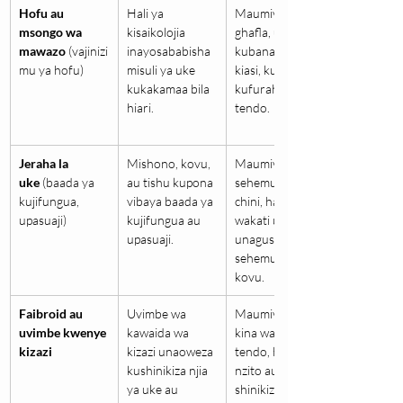
Hofu au 
Hali ya 
Maumivu ya 
msongo wa 
kisaikolojia 
ghafla, uke 
mawazo
 (vajinizi
inayosababisha 
kubana kupita 
mu ya hofu)
misuli ya uke 
kiasi, kushindwa 
kukakamaa bila 
kufurahia 
hiari.
tendo.
Jeraha la 
Mishono, kovu, 
Maumivu ya 
uke
 (baada ya 
au tishu kupona 
sehemu ya 
kujifungua, 
vibaya baada ya 
chini, hasa 
upasuaji)
kujifungua au 
wakati uume 
upasuaji.
unagusa 
sehemu yenye 
kovu.
Faibroid au 
Uvimbe wa 
Maumivu ya 
uvimbe kwenye 
kawaida wa 
kina wakati wa 
kizazi
kizazi unaoweza 
tendo, hedhi 
kushinikiza njia 
nzito au ndefu, 
ya uke au 
shinikizo 