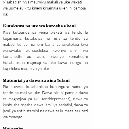
Visababishi vya maumivu makali ya uke wakati 
wa uume au kitu kigeni kinaingia ukeni ni pamoja 
na:
Kutokuwa na ute wa kutosha ukeni
Kwa kutoandaliwa vema wakati wa tendo la 
kujamiiana, kutokuwa na hisia za tendo au 
mabadiliko ya homoni kama yanayotokea kwa 
wanawake wanaoelekea kwenye umri wa 
komahedhi au walio kwenye komahedhi 
husababisha majimaji ya uke kuwa kidogo na 
kupelekea maumivu ya uke.
Matumizi ya dawa za aina fulani
Pia huweza kusababisha kupunguza hamu ya 
tendo na maji ya uke. Dawa hizi ni pamoja dawa 
za magonjwa ya akili (antidepressant), dawa za 
kushusha presha, dawa jamii ya sedativi, dawa za 
jamii ya antihistamini na dawa za kumeza za uzazi 
wa mpango.
Majeraha