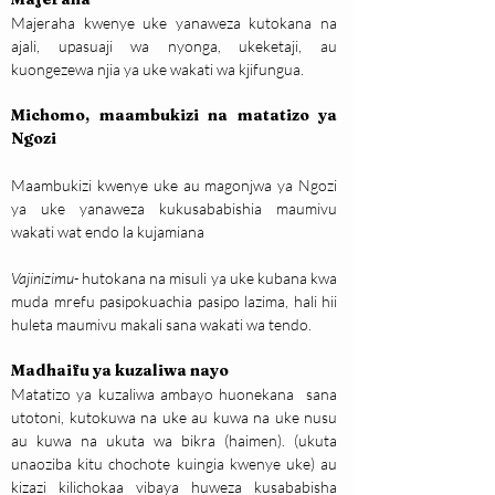
Majeraha kwenye uke yanaweza kutokana na 
ajali, upasuaji wa nyonga, ukeketaji, au 
kuongezewa njia ya uke wakati wa kjifungua.
Michomo, maambukizi na matatizo ya 
Ngozi
Maambukizi kwenye uke au magonjwa ya Ngozi 
ya uke yanaweza kukusababishia maumivu 
wakati wat endo la kujamiana
Vajinizimu-
 hutokana na misuli ya uke kubana kwa 
muda mrefu pasipokuachia pasipo lazima, hali hii 
huleta maumivu makali sana wakati wa tendo.
Madhaifu ya kuzaliwa nayo
Matatizo ya kuzaliwa ambayo huonekana  sana 
utotoni, kutokuwa na uke au kuwa na uke nusu 
au kuwa na ukuta wa bikra (haimen). (ukuta 
unaoziba kitu chochote kuingia kwenye uke) au 
kizazi kilichokaa vibaya huweza kusababisha 