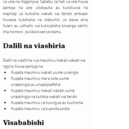
ya uke na magonjwa. Sababu za hali ya uke huwa 
pamoja na uke uliokauka au kutokuwa na 
majimaji ya kutosha wakati wa tendo ambapo 
huweza kutokana na matumizi ya dawa aina 
fulani au udhaifu wa kutozalisha kiwango sahihi 
cha homoni  za kike kwenye damu.
Dalili na viashiria
Dalili na viashiria vya maumivu makali wakati wa 
ngono huwa pamoja na
Kupata maumivu wakati uume unaingia
Kupata maumivu mara zote uume 
unapoingia au unapojisafisha
Kupata maumivu makali wakati uume 
unapoingia na kutoka wakati wa tendo
Kupata maumivu ya kuungua au kuchoma
Kupata maumivu ya kupwita pwita.
Visababishi