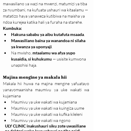
mawasiliano ya wazi na mwenzi, matumizi ya tiba 
za nyumbani, na kufuata ushauri wa kitaalamu — 
matatizo haya yanaweza kutibiwa na maisha ya 
ndoa kurejea katika hali ya furaha na starehe.
Kumbuka:
Hakuna sababu ya aibu kutafuta msaada
.
Mawasiliano baina ya wanandoa ni silaha 
ya kwanza ya uponyaji
.
Na mwisho, 
mtaalamu wa afya yupo 
kusaidia, si kuhukumu
 — usisite kumwona 
unapohisi haja.
Majina mengine ya makala hii
Makala hii huwa na majina mengine yafuatayo 
yanayomaanisha maumivu ya uke wakati wa 
kujamiana
Maumivu ya uke wakati wa kujamiana
Maumivu ya uke wakati wa kuingiza uume
Maumivu ya uke wakati wa kufika kileleni
Maumivu ya uke wakati wa ngono
ULY CLINIC inakushauri siku zote uwasiliane
na daktari wako kwa ushauri na tiba zaidi