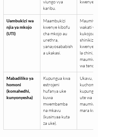
viungo vya 
kwenye nyonga.
karibu.
Uambukizi wa 
Maambukizi 
Maumivu 
njia ya mkojo 
kwenye kibofu 
wakati wa 
(UTI)
cha mkojo au 
kukojoa, 
urethra, 
shinikizo 
yanayosababish
kwenye tumbo 
a ukakasi.
la chini, 
maumivu wakati 
wa tendo.
Mabadiliko ya 
Kupungua kwa 
Ukavu, 
homoni 
estrojeni 
kuchoma, 
(komahedhi, 
hufanya uke 
kupungua kwa 
kunyonyesha)
kuwa 
ute wa ukeni, 
mwembamba 
maumivu ya 
na mkavu 
mara kwa mara.
(kusinyaa kuta 
za uke).