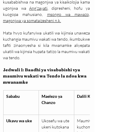
kusababishwa na magonjwa ya kisaikolojia kama 
ugonjwa wa 
Ang’zayati,
 dipresheni, hofu ya 
kuogopa mahusiano, 
msongo wa mawazo, 
magonjwa ya somataizesheni n.k.
Hata hvyo kufanyiwa ukatili wa kijinsia unaweza 
kuchangia maumivu wakati wa tendo, ikumbukwe 
tafiti zinaonyesha si kila mwanamke aliyepata 
ukatili wa kijinsia hupata tatizo la maumivu wakati 
wa tendo.
Jedwali 1: Baadhi ya visababishi vya 
maumivu wakati wa Tendo la ndoa kwa 
mwanamke
Sababu
Maelezo ya 
Dalili Kuu
Chanzo
Ukavu wa uke
Ukosefu wa ute 
Maumivu ya 
ukeni kutokana 
kuchoma, 