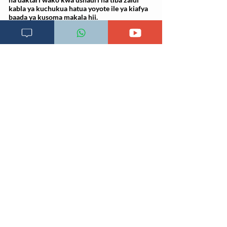
kabla ya kuchukua hatua yoyote ile ya kiafya
baada ya kusoma makala hii.
Wasiliana na daktari wa ulyclinic kwa ushauri
zaidi na tiba kwa kutumia namba za simu au
kubonyeza link ya
Pata Tiba
chini ya tovuti hii
Imeandikwa:
6 Novemba 2024, 12:19:44
Soma dalili zingine Zaidi kwa kubonyeza herufi ya
mwanzo hapa chini
[
A
] [
B
] [
C
] [
D
] [
E
] [
F
] [
G
] [
H
] [
I
] [
J
] [
K
] [L]
[
M
] [
N
] [O] [P] [Q] [R] [
S
] [
T
] [
U
] [
V
] [W]
[X] [Y] [Z] [Z] [
#
]
Rejea za mada
Kingsberg S, et al. Approach to the woman with
sexual pain.
https://www.uptodate.com/contents/search.
Imechukuliwa
17.04.2020
Frequently asked questions. Gynecologic