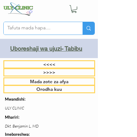
Uboreshaji wa ujuzi- Tabibu
<<<<
>>>>
Mada zote za afya
Orodha kuu
Mwandishi:
ULY CLINIC
Mhariri:
Dkt. Benjamin L, MD
Imeboreshwa: