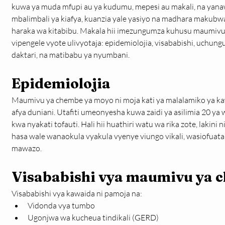
kuwa ya muda mfupi au ya kudumu, mepesi au makali, na yana
mbalimbali ya kiafya, kuanzia yale yasiyo na madhara makubwa 
haraka wa kitabibu. Makala hii imezungumza kuhusu maumivu 
vipengele vyote ulivyotaja: epidemiolojia, visababishi, uchun
daktari, na matibabu ya nyumbani. 
Epidemiolojia
Maumivu ya chembe ya moyo ni moja kati ya malalamiko ya kaw
afya duniani. Utafiti umeonyesha kuwa zaidi ya asilimia 20 
kwa nyakati tofauti. Hali hii huathiri watu wa rika zote, lakini
hasa wale wanaokula vyakula vyenye viungo vikali, wasiofuata
mawazo.
Visababishi vya maumivu ya 
Visababishi vya kawaida ni pamoja na:
Vidonda vya tumbo
Ugonjwa wa kucheua tindikali (GERD)