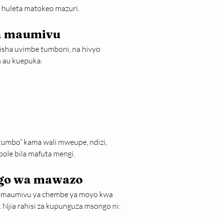
 huleta matokeo mazuri.
ea maumivu
bisha uvimbe tumboni, na hivyo 
 au kuepuka:
 tumbo” kama wali mweupe, ndizi, 
pole bila mafuta mengi.
ngo wa mawazo
 maumivu ya chembe ya moyo kwa 
 Njia rahisi za kupunguza msongo ni: