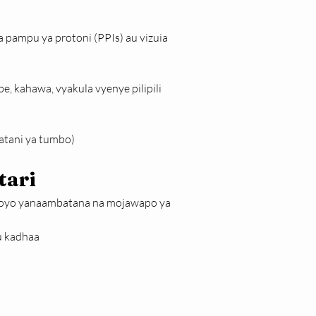
a pampu ya protoni (PPIs) au vizuia 
 kahawa, vyakula vyenye pilipili 
atani ya tumbo)
tari
oyo yanaambatana na mojawapo ya 
u kadhaa