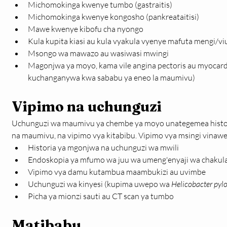
Michomokinga kwenye tumbo (gastraitis)
Michomokinga kwenye kongosho (pankreataitisi)
Mawe kwenye kibofu cha nyongo
Kula kupita kiasi au kula vyakula vyenye mafuta mengi/vi
Msongo wa mawazo au wasiwasi mwingi
Magonjwa ya moyo, kama vile angina pectoris au myocardi
kuchanganywa kwa sababu ya eneo la maumivu)
Vipimo na uchunguzi
Uchunguzi wa maumivu ya chembe ya moyo unategemea historia
na maumivu, na vipimo vya kitabibu. Vipimo vya msingi vinaw
Historia ya mgonjwa na uchunguzi wa mwili
Endoskopia ya mfumo wa juu wa umeng'enyaji wa chakul
Vipimo vya damu kutambua maambukizi au uvimbe
Uchunguzi wa kinyesi (kupima uwepo wa
 Helicobacter pylo
Picha ya mionzi sauti au CT scan ya tumbo
Matibabu