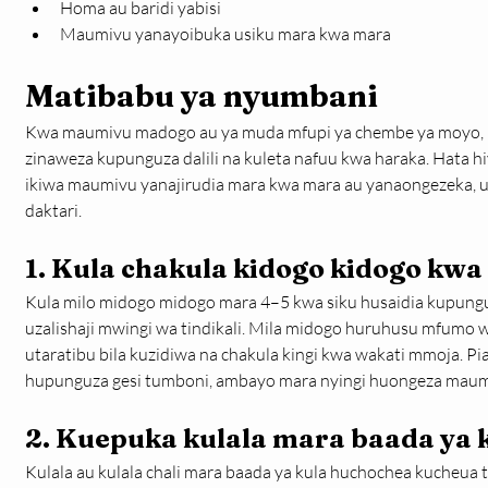
Homa au baridi yabisi
Maumivu yanayoibuka usiku mara kwa mara
Matibabu ya nyumbani
Kwa maumivu madogo au ya muda mfupi ya chembe ya moyo, nj
zinaweza kupunguza dalili na kuleta nafuu kwa haraka. Hata
ikiwa maumivu yanajirudia mara kwa mara au yanaongezeka, u
daktari.
1. Kula chakula kidogo kidogo kwa
Kula milo midogo midogo mara 4–5 kwa siku husaidia kupungu
uzalishaji mwingi wa tindikali. Mila midogo huruhusu mfumo w
utaratibu bila kuzidiwa na chakula kingi kwa wakati mmoja. Pia
hupunguza gesi tumboni, ambayo mara nyingi huongeza maum
2. Kuepuka kulala mara baada ya 
Kulala au kulala chali mara baada ya kula huchochea kucheua 