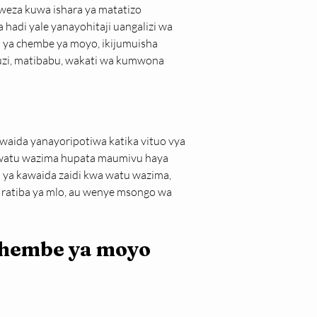
weza kuwa ishara ya matatizo 
hadi yale yanayohitaji uangalizi wa 
ya chembe ya moyo, ikijumuisha 
guzi, matibabu, wakati wa kumwona 
aida yanayoripotiwa katika vituo vya 
ya watu wazima hupata maumivu haya 
 ni ya kawaida zaidi kwa watu wazima, 
 ratiba ya mlo, au wenye msongo wa 
chembe ya moyo