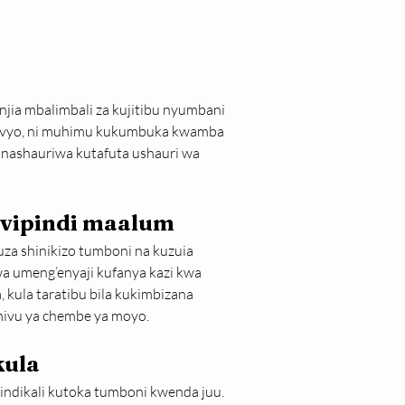
ia mbalimbali za kujitibu nyumbani 
 hivyo, ni muhimu kukumbuka kwamba 
nashauriwa kutafuta ushauri wa 
 vipindi maalum
za shinikizo tumboni na kuzuia 
a umeng’enyaji kufanya kazi kwa 
, kula taratibu bila kukimbizana 
ivu ya chembe ya moyo.
kula
tindikali kutoka tumboni kwenda juu. 