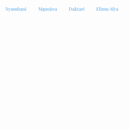
Nyumbani
Mgonjwa
Daktari
Elimu Afya