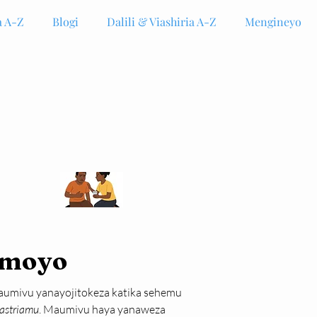
 A-Z
Blogi
Dalili & Viashiria A-Z
Mengineyo
 moyo
maumivu yanayojitokeza katika sehemu 
gastriamu
. Maumivu haya yanaweza 