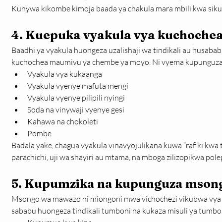
Kunywa kikombe kimoja baada ya chakula mara mbili kwa siku
4. Kuepuka vyakula vya kuchoch
Baadhi ya vyakula huongeza uzalishaji wa tindikali au husaba
kuchochea maumivu ya chembe ya moyo. Ni vyema kupunguza
Vyakula vya kukaanga
Vyakula vyenye mafuta mengi
Vyakula vyenye pilipili nyingi
Soda na vinywaji vyenye gesi
Kahawa na chokoleti
Pombe
Badala yake, chagua vyakula vinavyojulikana kuwa “rafiki kwa
parachichi, uji wa shayiri au mtama, na mboga zilizopikwa pole
5. Kupumzika na kupunguza mso
Msongo wa mawazo ni miongoni mwa vichochezi vikubwa vya
sababu huongeza tindikali tumboni na kukaza misuli ya tumbo.