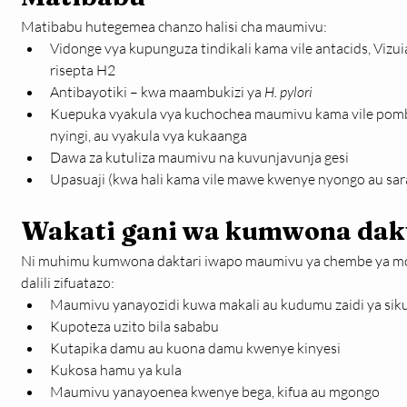
Matibabu hutegemea chanzo halisi cha maumivu:
Vidonge vya kupunguza tindikali kama vile antacids, Vizui
risepta H2
Antibayotiki – kwa maambukizi ya 
H. pylori
Kuepuka vyakula vya kuchochea maumivu kama vile pombe,
nyingi, au vyakula vya kukaanga
Dawa za kutuliza maumivu na kuvunjavunja gesi
Upasuaji (kwa hali kama vile mawe kwenye nyongo au sar
Wakati gani wa kumwona dak
Ni muhimu kumwona daktari iwapo maumivu ya chembe ya m
dalili zifuatazo:
Maumivu yanayozidi kuwa makali au kudumu zaidi ya sik
Kupoteza uzito bila sababu
Kutapika damu au kuona damu kwenye kinyesi
Kukosa hamu ya kula
Maumivu yanayoenea kwenye bega, kifua au mgongo