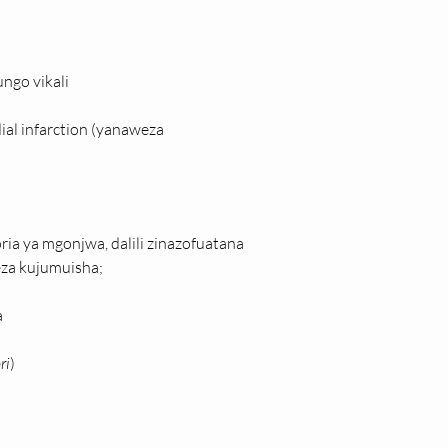
ungo vikali
al infarction (yanaweza 
 ya mgonjwa, dalili zinazofuatana 
eza kujumuisha;
a
ri
)