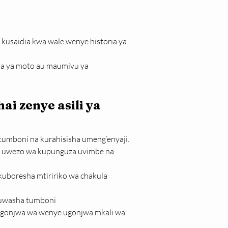
usaidia kwa wale wenye historia ya 
ia ya moto au maumivu ya 
i zenye asili ya 
umboni na kurahisisha umeng’enyaji. 
ina uwezo wa kupunguza uvimbe na 
kuboresha mtiririko wa chakula 
uwasha tumboni
agonjwa wa wenye ugonjwa mkali wa 