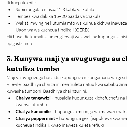
Ili kuepuka hili:
Subiri angalau masaa 2–3 kabla ya kulala
Tembea kwa dakika 15–20 baada ya chakula
Wakati mwingine kutumia mto wa kuinua kichwa inaweza k
Ugonjwa wa kucheua tindikali (GERD)
Hii husaidia kumaliza umeng’enyaji wa awali na kupunguza his
epigastriamu.
3. Kunywa maji ya uvuguvugu au cha
kutuliza tumbo
Maji ya uvuguvugu husaidia kupunguza msongamano wa gesi t
Vilevile, baadhi ya chai za mimea huleta nafuu kwa sababu z
kuwasha tumboni. Baadhi ya chai nzuri ni:
Chai ya tangawizi
 – husaidia kupunguza kichefuchefu na 
kwenye utumbo
Chai ya kamomile
 – hupunguza msongo wa mawazo na k
Chai ya peppermint
 – hupunguza gesi (isipokuwa kwa w
kucheua tindikali, kwao inaweza kuleta reflux)