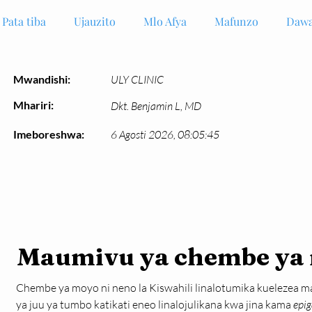
Pata tiba
Ujauzito
Mlo Afya
Mafunzo
Dawa
Mwandishi:
ULY CLINIC
Mhariri:
Dkt. Benjamin L, MD
Imeboreshwa:
6 Agosti 2026, 08:05:45
Maumivu ya chembe ya
Chembe ya moyo ni neno la Kiswahili linalotumika kuelezea 
ya juu ya tumbo katikati eneo linalojulikana kwa jina kama 
epi