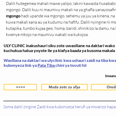
Dalili hutegemea mahali mawe yalipo, lakini kawaida husabab
mgongo. Dalili kuu ni maumivu makali na ya ghafla yanayosafir
mgongo
 hadi upande wa mgongo, sehemu ya juu ya kinena, na
kuwa makali sana au ya kudumu na hafifu. Dalili nyingine ni 
kutapika, tumbo kujaa gesi, homa, baridi, shinikizo la damu, 
kwenye mkojo na maumivu wakati wa kukojoa.
ULY CLINIC inakushauri siku zote uwasiliane na daktari wako k
kuchukua hatua yoyote ile ya kiafya baada ya kusoma makala h
Wasiliana na daktari wa ulyclinic kwa ushauri zaidi na tiba k
kubonyeza link ya
Pata Tiba
chini ya tovuti hii
Imean
<<<<
Mada zote za afya
Orod
Soma dalili zingine Zaidi kwa kubonyeza herufi ya mwanzo hapa 