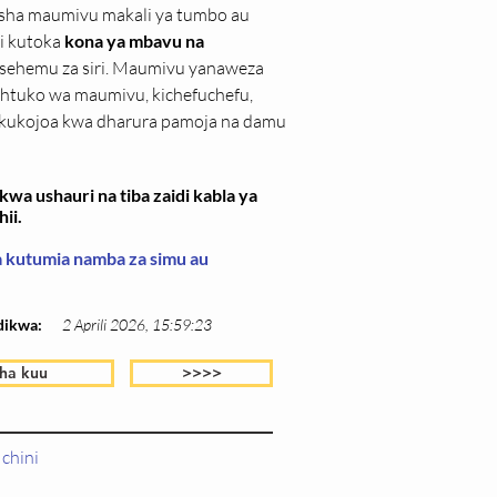
isha maumivu makali ya tumbo au 
i kutoka 
kona ya mbavu na 
 sehemu za siri. Maumivu yanaweza 
mshtuko wa maumivu, kichefuchefu, 
na kukojoa kwa dharura pamoja na damu 
wa ushauri na tiba zaidi kabla ya
ii.
wa kutumia namba za simu au
dikwa:
2 Aprili 2026, 15:59:23
ha kuu
>>>>
chini