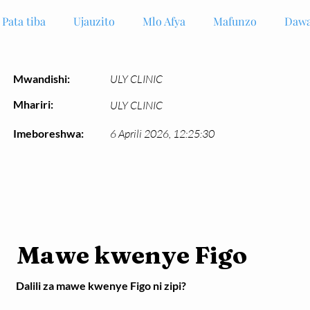
Pata tiba
Ujauzito
Mlo Afya
Mafunzo
Dawa
Mwandishi:
ULY CLINIC
Mhariri:
ULY CLINIC
Imeboreshwa:
6 Aprili 2026, 12:25:30
Mawe kwenye Figo
Dalili za mawe kwenye Figo ni zipi?