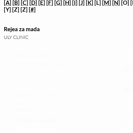
[
A
] [
B
] [
C
] [
D
] [
E
] [
F
] [
G
] [
H
] [
I
] [
J
] [
K
] [L] [
M
] [
N
] [O] [
[Y] [Z] [Z] [
#
]
Rejea za mada
ULY CLINIC
Maoni ya wateja
Timu
Mahali tunapatikana
Utar
Makundi mengine ya
telegram
ULY-C
Matangazo na udhamini
ULY C
​Matibabu ya nyumbani
Vifup
Maono na dira yetu
Tiket
Pata tiba
Vifur
Programu za mafunzo
Viko
Sheria na masharti
Wasi