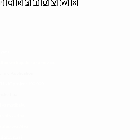
P] [Q] [R] [
S
] [
T
] [
U
] [
V
] [W] [X]
 yetu
atibu wa kupata huduma zetu
linic Application
LINIC project 100,00
0
isho tiba
i ya matibabu
ushi vya tiba
kotoo vya Afya
liana nasi