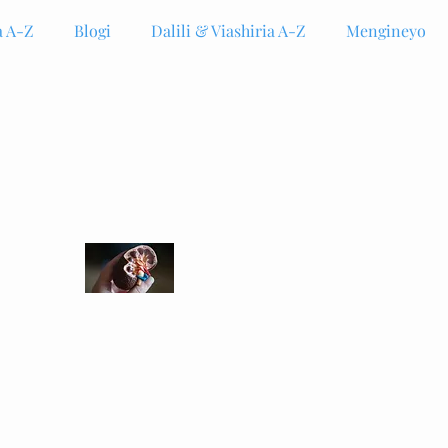
 A-Z
Blogi
Dalili & Viashiria A-Z
Mengineyo