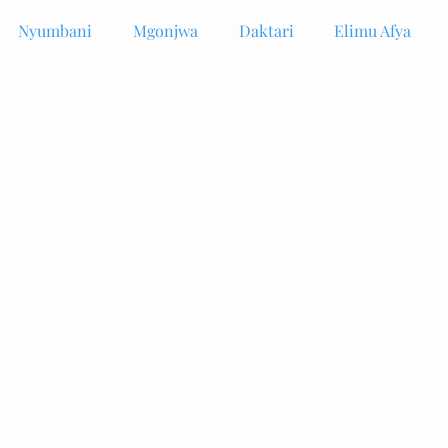
Nyumbani
Mgonjwa
Daktari
Elimu Afya