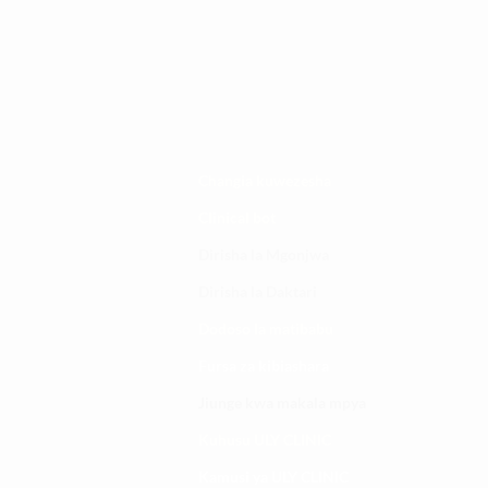
Changia kuwezesha
Clinical bot
Dirisha la Mgonjwa
Dirisha la Daktari
Dodoso la matibabu
Fursa za kibiashara
Jiunge kwa makala mpya
Kuhusu ULY CLINIC
Kamusi ya ULY CLINIC