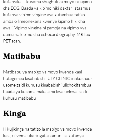
kufanyika ili kusoma shughuli za moyo ni kipimo 
cha ECG. Baada ya kipimo hiki daktari ataamua 
kufanya vipimo vingine vya kutambua tatizo 
ambalo limeonekana kwenye kipimo hiki cha 
awali. Vipimo vingine ni pamoja na vipimo vya 
damu na kipimo cha echocardiography, MRI au 
PET scan.
Matibabu
Matibabu ya mapigo ya moyo kwenda kasi 
hutegemea kisababishi. ULY CLINIC inakushauri 
usome zaidi kuhusu kisababishi ulichokitambua 
baada ya kusoma makala hii kwa uelewa zaidi 
kuhusu matibabu
Kinga
Ili kujikinga na tatizo la mapigo ya moyo kwenda 
kasi, ni vema ukazingatia kanuni za kufanya 