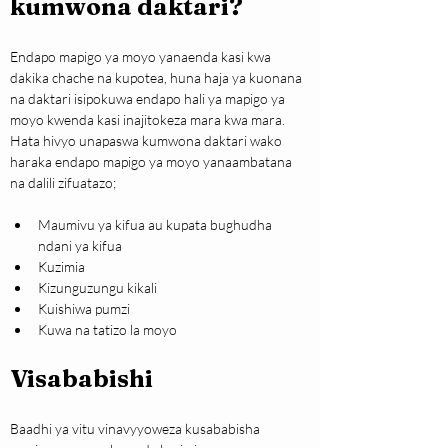
kumwona daktari?
Endapo mapigo ya moyo yanaenda kasi kwa 
dakika chache na kupotea, huna haja ya kuonana 
na daktari isipokuwa endapo hali ya mapigo ya 
moyo kwenda kasi inajitokeza mara kwa mara. 
Hata hivyo unapaswa kumwona daktari wako 
haraka endapo mapigo ya moyo yanaambatana 
na dalili zifuatazo;
Maumivu ya kifua au kupata bughudha 
ndani ya kifua
Kuzimia
Kizunguzungu kikali
Kuishiwa pumzi
Kuwa na tatizo la moyo
Visababishi
Baadhi ya vitu vinavyyoweza kusababisha 