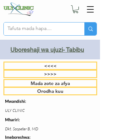
Uboreshaji wa ujuzi- Tabibu
<<<<
>>>>
Mada zote za afya
Orodha kuu
Mwandishi:
ULY CLINIC
Mhariri:
Dkt. Sospeter B, MD
Imeboreshwa: