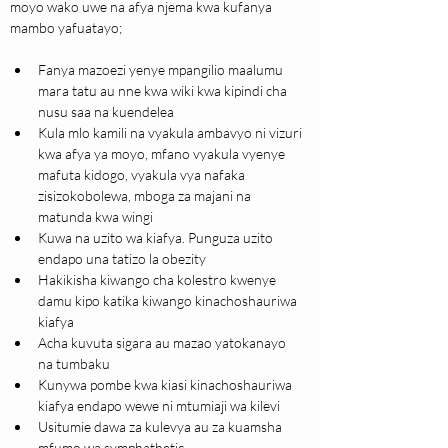
moyo wako uwe na afya njema kwa kufanya 
mambo yafuatayo;
Fanya mazoezi yenye mpangilio maalumu 
mara tatu au nne kwa wiki kwa kipindi cha 
nusu saa na kuendelea
Kula mlo kamili na vyakula ambavyo ni vizuri 
kwa afya ya moyo, mfano vyakula vyenye 
mafuta kidogo, vyakula vya nafaka 
zisizokobolewa, mboga za majani na 
matunda kwa wingi
Kuwa na uzito wa kiafya. Punguza uzito 
endapo una tatizo la obezity
Hakikisha kiwango cha kolestro kwenye 
damu kipo katika kiwango kinachoshauriwa 
kiafya
Acha kuvuta sigara au mazao yatokanayo 
na tumbaku
Kunywa pombe kwa kiasi kinachoshauriwa 
kiafya endapo wewe ni mtumiaji wa kilevi
Usitumie dawa za kulevya au za kuamsha 
mfumo wa symphathetic