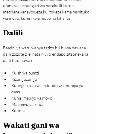
ufanyiwe uchunguzi wa haraka ili kuzuia 
madhara yanayoweza kujitokeza kama mshituko 
wa moyo, kuferi kwa moyo na kiharusi.
Dalili
Baadhi ya watu wenye tatizo hili huwa hawana 
dalili zozote zile, hata hivyo endapo zitaonekana 
dalili hizo huwa ni;
Kuishiwa pumzi
Kizunguzungu
Kuongezeka kwa mdundo wa mishipa ya 
damu
Kuhisi mapigo ya moyo
Maumivu ya kifua
Kuzimia
Wakati gani wa 