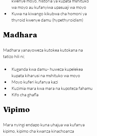
kwenye moyo, historia ya kupata mshituko 
wa moyo au kufanyiwa upasuaji wa moyo
Kuwa na kiwango kikubwa cha homoni ya 
thyroid kwenye damu (hypethyroidism)
Madhara
Madhara yanayoweza kutokea kutokana na 
tatizo hili ni;
Kuganda kwa damu- huweza kupelekea 
kupata kiharusi na mshituko wa moyo
Moyo kuferi kufanya kazi
Kuzimia mara kwa mara na kupoteza fahamu
Kifo cha ghafla
Vipimo
Mara nyingi endapo kuna uhajua wa kufanya 
kipimo, kipimo cha kwanza kinachoanza 