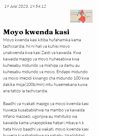
19 Julai 2023, 19:54:12
Moyo kwenda kasi
Moyo kwenda kasi kitiba hufahamika kama 
tachycardia, hii ni hali ya kuhisi moyo 
unakwenda kwa kasi Zaidi ya kawaida. Kwa 
kawaida mapigo ya moyo huhesabiwa kwa 
kuhesabu midundo ya mishipa ya damu au 
kuhesabu midundo ya moyo. Endapo midundo 
ya moyo imezidi kiwango cha midundo 100 kwa 
dakika moja(100b/min) mtu husemekana kuwa 
ana tatizo la tachycardia.
Baadhi ya nyakati mapigo ya moyo kwenda kasi 
huweza kusababishwa na mambo ya kawaida 
mfano mazoezi, ugonjwa au mshituko wa 
kawaida kama unapopokea habari mbaya n.k 
hata hivyo baadhi ya wakati, moyo kwenda kasi 
huweza kusababishwa na sababu zinazohitaji 