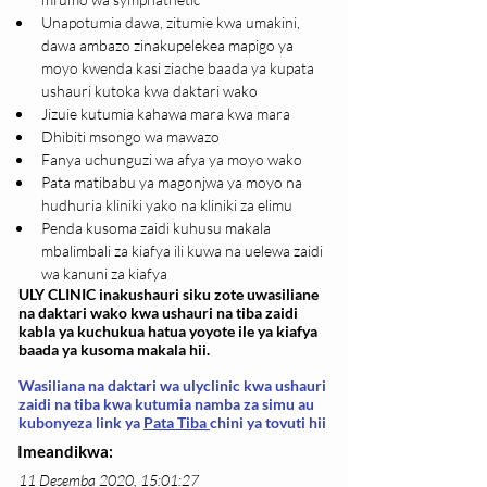
Unapotumia dawa, zitumie kwa umakini, 
dawa ambazo zinakupelekea mapigo ya 
moyo kwenda kasi ziache baada ya kupata 
ushauri kutoka kwa daktari wako
Jizuie kutumia kahawa mara kwa mara
Dhibiti msongo wa mawazo
Fanya uchunguzi wa afya ya moyo wako
Pata matibabu ya magonjwa ya moyo na 
hudhuria kliniki yako na kliniki za elimu
Penda kusoma zaidi kuhusu makala 
mbalimbali za kiafya ili kuwa na uelewa zaidi 
wa kanuni za kiafya
ULY CLINIC inakushauri siku zote uwasiliane
na daktari wako kwa ushauri na tiba zaidi
kabla ya kuchukua hatua yoyote ile ya kiafya
baada ya kusoma makala hii.
Wasiliana na daktari wa ulyclinic kwa ushauri
zaidi na tiba kwa kutumia namba za simu au
kubonyeza link ya
Pata Tiba
chini ya tovuti hii
Imeandikwa:
11 Desemba 2020, 15:01:27