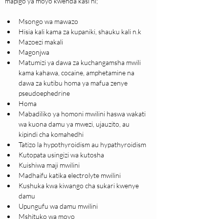
mapigo ya moyo kwenda kasi ni;
Msongo wa mawazo
Hisia kali kama za kupaniki, shauku kali n.k
Mazoezi makali
Magonjwa
Matumizi ya dawa za kuchangamsha mwili 
kama kahawa, cocaine, amphetamine na 
dawa za kutibu homa ya mafua zenye 
pseudoephedrine
Homa
Mabadiliko ya homoni mwilini haswa wakati 
wa kuona damu ya mwezi, ujauzito, au 
kipindi cha komahedhi
Tatizo la hypothyroidism au hypathyroidism
Kutopata usingizi wa kutosha
Kuishiwa maji mwilini
Madhaifu katika electrolyte mwilini
Kushuka kwa kiwango cha sukari kwenye 
damu
Upungufu wa damu mwilini
Mshituko wa moyo