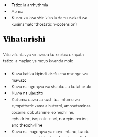
Tatizo la arrhythmia
Apnea
Kushuka kwa shinikizo la damu wakati wa 
kusimama(orthostatic hypotension)
Vihatarishi
Vitu vifuatavyo vinaweza kupelekea ukapata 
tatizo la mapigo ya moyo kwenda mbio
Kuwa katika kipindi kirefu cha msongo wa 
mawazo
Kuwa na ugonjwa wa shauku au kutaharuki
Kuwa na ujauzito
Kutumia dawa za kushitua mfumo wa 
sympathetic kama albuterol, amphetamines, 
cocaine, dobutamine, epinephrine, 
ephedrine, isoproterenol, norepinephrine, 
and theophylline
Kuwa na magonjwa ya moyo mfano, tundu 