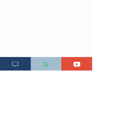
Dirisha la Daktari
Dodoso la matibabu
Fursa za kibiashara
Jiunge kwa makala mpya
Kuhusu ULY CLINIC
Kamusi ya ULY CLINIC
Maoni ya mteja
Malalamiko ya mteja
Maoni ya wateja
Mahali tunapatikana
Makundi mengine ya
telegram
Matangazo na udhamini
​Matibabu ya nyumbani
Maono na dira yetu