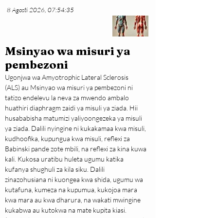
8 Agosti 2026, 07:54:35
Msinyao wa misuri ya
pembezoni
Ugonjwa wa Amyotrophic Lateral Sclerosis 
(ALS) au Msinyao wa misuri ya pembezoni ni 
tatizo endelevu la neva za mwendo ambalo 
huathiri diaphragm zaidi ya misuli ya ziada. Hii 
husababisha matumizi yaliyoongezeka ya misuli 
ya ziada. Dalili nyingine ni kukakamaa kwa misuli, 
kudhoofika, kupungua kwa misuli, reflexi za 
Babinski pande zote mbili, na reflexi za kina kuwa 
kali. Kukosa uratibu huleta ugumu katika 
kufanya shughuli za kila siku. Dalili 
zinazohusiana ni kuongea kwa shida, ugumu wa 
kutafuna, kumeza na kupumua, kukojoa mara 
kwa mara au kwa dharura, na wakati mwingine 
kukabwa au kutokwa na mate kupita kiasi. 