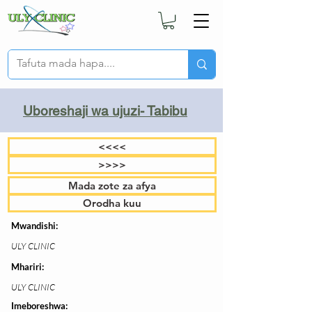
Uboreshaji wa ujuzi- Tabibu
<<<<
>>>>
Mada zote za afya
Orodha kuu
Mwandishi:
ULY CLINIC
Mhariri:
ULY CLINIC
Imeboreshwa: