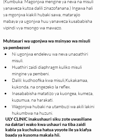
(Kumbuka: Magonjwa mengine ya neva na misuli 
yanaweza kutoa dalili zinazofanana.) Ingawa hali 
ya mgonjwa kiakili hubaki sawa, matarajio 
mabaya ya ugonjwa huu yanaweza kusababisha 
vipindi vya msongo wa mawazo.
Muhtasari wa ugonjwa wa msinyao wa misuli 
ya pembezoni
Ni ugonjwa endelevu wa neva unaoathiri 
misuli.
Huathiri zaidi diaphragm kuliko misuli 
mingine ya pembeni.
Dalili: kudhoofika kwa misuli,Kukakamaa, 
kukonda, na ongezeko la reflex.
Inasababisha matatizo ya kuongea, kumeza, 
kupumua, na harakati.
Wagonjwa hubaki na utambuzi wa akili lakini 
hukumbwa na huzuni.
ULY CLINIC inakushauri siku zote uwasiliane
na daktari wako kwa ushauri na tiba zaidi
kabla ya kuchukua hatua yoyote ile ya kiafya
baada ya kusoma makala hii.