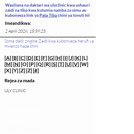
Wasiliana na daktari wa ulyclinic kwa ushauri
zaidi na tiba kwa kutumia namba za simu au
kubonyeza link ya
Pata Tiba
chini ya tovuti hii
Imeandikwa:
2 Aprili 2026, 15:59:23
Soma dalili zingine Zaidi kwa kubonyeza herufi ya
mwanzo hapa chini
[
A
] [
B
] [
C
] [
D
] [
E
] [
F
] [
G
] [
H
] [
I
] [
J
] [
K
] [L]
[
M
] [
N
] [O] [P] [Q] [R] [
S
] [
T
] [
U
] [
V
] [W]
[X] [Y] [Z] [Z] [
#
]
Rejea za mada
ULY CLINIC
Changia kuwezesha
Clinical bot
Dirisha la Mgonjwa