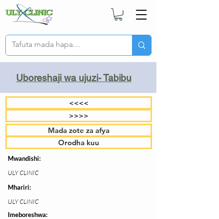
Uboreshaji wa ujuzi- Tabibu
<<<<
>>>>
Mada zote za afya
Orodha kuu
Mwandishi:
ULY CLINIC
Mhariri:
ULY CLINIC
Imeboreshwa: