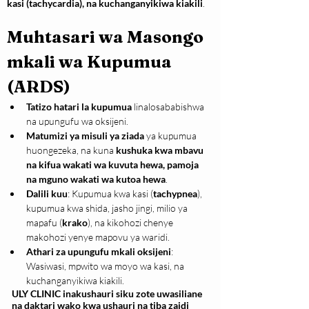
kasi (tachycardia), na kuchanganyikiwa kiakili
.
Muhtasari wa Masongo 
mkali wa Kupumua 
(ARDS)
Tatizo hatari la kupumua
 linalosababishwa 
na upungufu wa oksijeni.
Matumizi ya misuli ya ziada
 ya kupumua 
huongezeka, na kuna 
kushuka kwa mbavu 
na kifua wakati wa kuvuta hewa, pamoja 
na mguno wakati wa kutoa hewa
.
Dalili kuu
: Kupumua kwa kasi (
tachypnea
), 
kupumua kwa shida, jasho jingi, milio ya 
mapafu (
krako
), na kikohozi chenye 
makohozi yenye mapovu ya waridi.
Athari za upungufu mkali oksijeni
: 
Wasiwasi, mpwito wa moyo wa kasi, na 
kuchanganyikiwa kiakili.
ULY CLINIC inakushauri siku zote uwasiliane
na daktari wako kwa ushauri na tiba zaidi