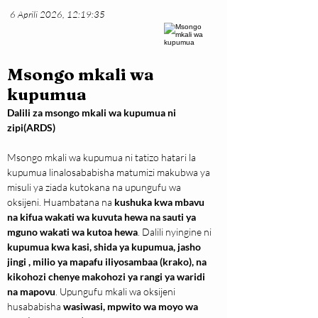
6 Aprili 2026, 12:19:35
Msongo mkali wa
kupumua
Dalili za msongo mkali wa kupumua ni 
zipi(ARDS)
Msongo mkali wa kupumua ni tatizo hatari la 
kupumua linalosababisha matumizi makubwa ya 
misuli ya ziada kutokana na upungufu wa 
oksijeni. Huambatana na 
kushuka kwa mbavu 
na kifua wakati wa kuvuta hewa na sauti ya 
mguno wakati wa kutoa hewa
. Dalili nyingine ni 
kupumua kwa kasi, shida ya kupumua, jasho 
jingi , milio ya mapafu iliyosambaa (krako), na 
kikohozi chenye makohozi ya rangi ya waridi 
na mapovu
. Upungufu mkali wa oksijeni 
husababisha 
wasiwasi, mpwito wa moyo wa 