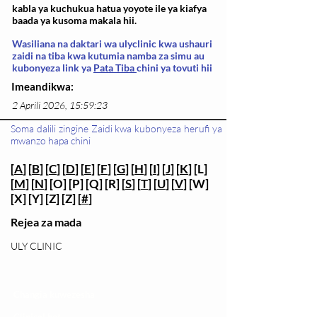
kabla ya kuchukua hatua yoyote ile ya kiafya
baada ya kusoma makala hii.
Wasiliana na daktari wa ulyclinic kwa ushauri
zaidi na tiba kwa kutumia namba za simu au
kubonyeza link ya
Pata Tiba
chini ya tovuti hii
Imeandikwa:
2 Aprili 2026, 15:59:23
Soma dalili zingine Zaidi kwa kubonyeza herufi ya
mwanzo hapa chini
[
A
] [
B
] [
C
] [
D
] [
E
] [
F
] [
G
] [
H
] [
I
] [
J
] [
K
] [L]
[
M
] [
N
] [O] [P] [Q] [R] [
S
] [
T
] [
U
] [
V
] [W]
[X] [Y] [Z] [Z] [
#
]
Rejea za mada
ULY CLINIC
Changia kuwezesha