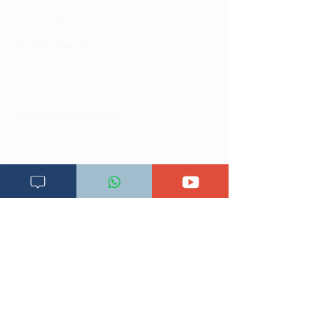
Clinical bot
Dirisha la Mgonjwa
Dirisha la Daktari
Dodoso la matibabu
Fursa za kibiashara
Jiunge kwa makala mpya
Kuhusu ULY CLINIC
Kamusi ya ULY CLINIC
Maoni ya mteja
Malalamiko ya mteja
Maoni ya wateja
Mahali tunapatikana
Makundi mengine ya
telegram
Matangazo na udhamini
​Matibabu ya nyumbani