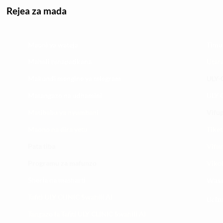
Rejea za mada
Maoni ya wateja
Timu
Mahali tunapatikana
Utar
Makundi mengine ya
telegram
ULY-C
Matangazo na udhamini
ULY C
​Matibabu ya nyumbani
Vifup
Maono na dira yetu
Tiket
Pata tiba
Vifur
Programu za mafunzo
Viko
Sheria na masharti
Wasi
Tafiti ULY CLINIC Swahili AI
Uchu
Tangazo la Tafiti ULY CLINIC Swahili AI