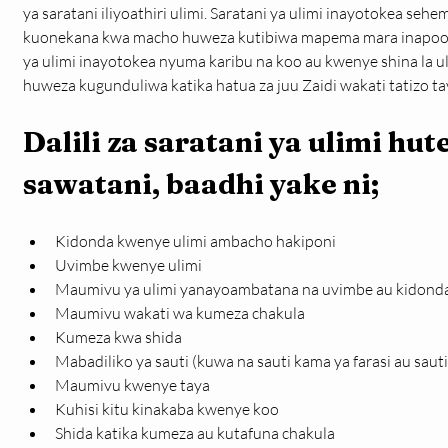
ya saratani iliyoathiri ulimi. Saratani ya ulimi inayotokea s
kuonekana kwa macho huweza kutibiwa mapema mara inapoone
ya ulimi inayotokea nyuma karibu na koo au kwenye shina la ul
huweza kugunduliwa katika hatua za juu Zaidi wakati tatizo t
Dalili za saratani ya ulimi hu
sawatani, baadhi yake ni;
Kidonda kwenye ulimi ambacho hakiponi
Uvimbe kwenye ulimi
Maumivu ya ulimi yanayoambatana na uvimbe au kidond
Maumivu wakati wa kumeza chakula
Kumeza kwa shida
Mabadiliko ya sauti (kuwa na sauti kama ya farasi au saut
Maumivu kwenye taya
Kuhisi kitu kinakaba kwenye koo
Shida katika kumeza au kutafuna chakula