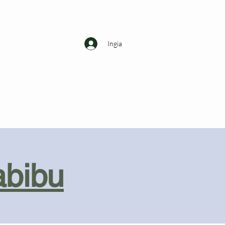
Ingia
abibu