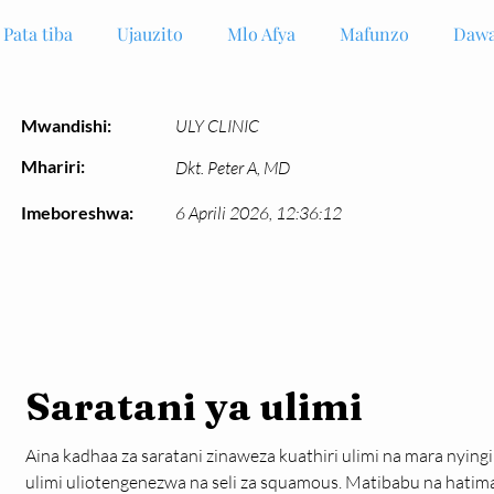
Pata tiba
Ujauzito
Mlo Afya
Mafunzo
Dawa
Mwandishi:
ULY CLINIC
Mhariri:
Dkt. Peter A, MD
Imeboreshwa:
6 Aprili 2026, 12:36:12
Saratani ya ulimi
Aina kadhaa za saratani zinaweza kuathiri ulimi na mara nying
ulimi uliotengenezwa na seli za squamous. Matibabu na hatima