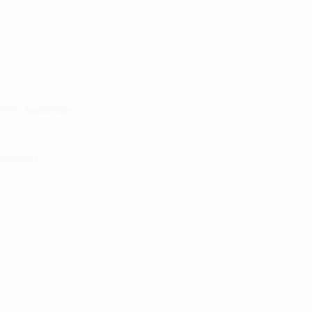
 yetu
atibu wa kupata huduma zetu
linic Application
LINIC project 100,00
0
isho tiba
i ya matibabu
ushi vya tiba
kotoo vya Afya
liana nasi
kuaji Historia CME