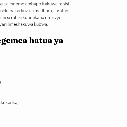
ehemu za mdomo ambapo itakuwa rahisi 
kana na kuzuia madhara, saratani 
imi si rahisi kuonekana na hivyo 
ayari limeshakuwa kubwa.
tegemea hatua ya 
a
i kukauka)