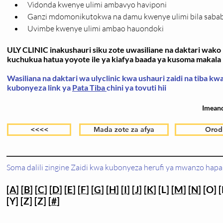
Vidonda kwenye ulimi ambavyo haviponi
Ganzi mdomonikutokwa na damu kwenye ulimi bila saba
Uvimbe kwenye ulimi ambao hauondoki
ULY CLINIC inakushauri siku zote uwasiliane na daktari wako k
kuchukua hatua yoyote ile ya kiafya baada ya kusoma makala h
Wasiliana na daktari wa ulyclinic kwa ushauri zaidi na tiba k
kubonyeza link ya
Pata Tiba
chini ya tovuti hii
Imean
<<<<
Mada zote za afya
Orod
Soma dalili zingine Zaidi kwa kubonyeza herufi ya mwanzo hapa 
[
A
] [
B
] [
C
] [
D
] [
E
] [
F
] [
G
] [
H
] [
I
] [
J
] [
K
] [L] [
M
] [
N
] [O] [
[Y] [Z] [Z] [
#
]