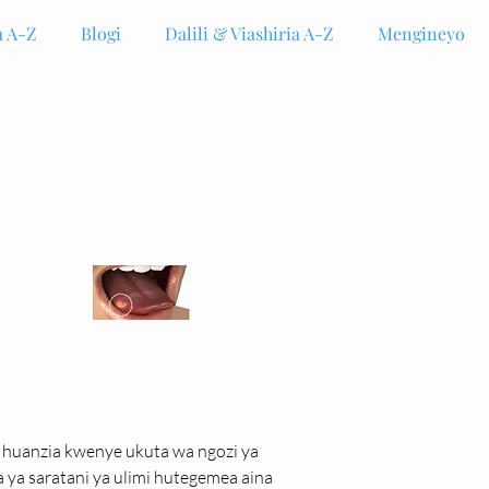
 A-Z
Blogi
Dalili & Viashiria A-Z
Mengineyo
i huanzia kwenye ukuta wa ngozi ya 
 ya saratani ya ulimi hutegemea aina 