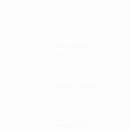
Changia kuwezesha
Clinical bot
Dirisha la Mgonjwa
Dirisha la Daktari
Dodoso la matibabu
Fursa za kibiashara
Jiunge kwa makala mpya
Kuhusu ULY CLINIC
Kamusi ya ULY CLINIC
Maoni ya mteja
Malalamiko ya mteja