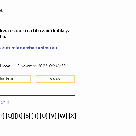
bu
wa ushauri na tiba zaidi kabla ya
ii.
wa kutumia namba za simu au
dikwa:
5 Novemba 2021, 09:48:32
ha kuu
>>>>
chini
P] [Q] [R] [
S
] [
T
] [
U
] [
V
] [W] [X]