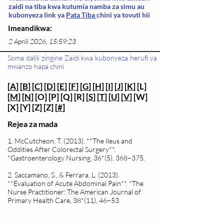
zaidi na tiba kwa kutumia namba za simu au
kubonyeza link ya
Pata Tiba
chini ya tovuti hii
Imeandikwa:
2 Aprili 2026, 15:59:23
Soma dalili zingine Zaidi kwa kubonyeza herufi ya
mwanzo hapa chini
[
A
] [
B
] [
C
] [
D
] [
E
] [
F
] [
G
] [
H
] [
I
] [
J
] [
K
] [L]
[
M
] [
N
] [O] [P] [Q] [R] [
S
] [
T
] [
U
] [
V
] [W]
[X] [Y] [Z] [Z] [
#
]
Rejea za mada
1. McCutcheon, T. (2013). **The Ileus and
Oddities After Colorectal Surgery**.
*Gastroenterology Nursing, 36*(5), 368–375.
2. Saccamano, S., & Ferrara, L. (2013).
**Evaluation of Acute Abdominal Pain**. *The
Nurse Practitioner: The American Journal of
Primary Health Care, 38*(11), 46–53.