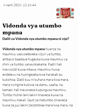
6 Aprili 2026, 12:16:44
Vidonda vya utumbo
mpana
Dalili za Vidonda vya utumbo mpana ni zipi?
Vidonda vya utumbo mpana
 huanza na 
maumivu yasiyoeleweka vizuri ya tumbo, 
ambayo baadaye hugeuka kuwa maumivu ya 
chini ya tumbo yanayokakama. Kadri hali 
inavyozidi kuwa mbaya, maumivu huwa 
endelevu na huongezeka kwa harakati au 
kukohoa. Dalili kuu ni kuhara mara kwa mara, 
mara nyingine kukiwa na damu, usaha, na 
kamasi, hali inayoweza kupunguza maumivu. 
Tumbo huhisi laini lakini linaweza kuwa na 
maumivu makali. Sauti za matumbo zinaweza 
kuwa za juu lakini zisizotokea mara kwa mara, na 