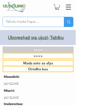
Uboreshaji wa ujuzi- Tabibu
<<<<
>>>>
Mada zote za afya
Orodha kuu
Mwandishi:
ULY CLINIC
Mhariri:
ULY CLINIC
Imeboreshwa: