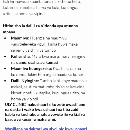
hali hii inaweza kuambatana na kichefuchefu, 
kutapika, kupoteza hamu ya kula, kupungua 
uzito, na homa ya vipindi.
Hitimisho la dalili za Vidonda vya utumbo 
mpana
Maumivu:
 Huanzia na maumivu 
yasiyoeleweka vizuri, kisha huwa makali 
sehemu ya chini ya tumbo
Kuharisha:
 Mara kwa mara, mara nyingine 
na 
damu, usaha, au kamasi
Maumivu huongezeka:
 Kwa harakati na 
kukohoa, lakini hupungua baada ya kuhara
Dalili Nyingine:
 Tumbo laini lenye maumivu 
makali, sauti za matumbo zisizo za kawaida, 
kichefuchefu, kutapika, kupungua uzito, na 
homa ya vipindi
ULY CLINIC inakushauri siku zote uwasiliane
na daktari wako kwa ushauri na tiba zaidi
kabla ya kuchukua hatua yoyote ile ya kiafya
baada ya kusoma makala hii.
Wasiliana na daktari wa ulyclinic kwa ushauri