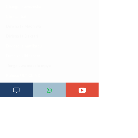
Changia kuwezesha
Clinical bot
Dirisha la Mgonjwa
Dirisha la Daktari
Dodoso la matibabu
Fursa za kibiashara
Jiunge kwa makala mpya
Kuhusu ULY CLINIC
Kamusi ya ULY CLINIC
Maoni ya mteja
Malalamiko ya mteja
Maoni ya wateja
Mahali tunapatikana
Makundi mengine ya
telegram