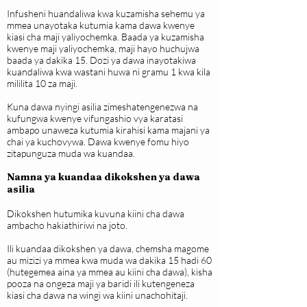
Infusheni huandaliwa kwa kuzamisha sehemu ya
mmea unayotaka kutumia kama dawa kwenye
kiasi cha maji yaliyochemka. Baada ya kuzamisha
kwenye maji yaliyochemka, maji hayo huchujwa
baada ya dakika 15. Dozi ya dawa inayotakiwa
kuandaliwa kwa wastani huwa ni gramu 1 kwa kila
mililita 10 za maji.
Kuna dawa nyingi asilia zimeshatengenezwa na
kufungwa kwenye vifungashio vya karatasi
ambapo unaweza kutumia kirahisi kama majani ya
chai ya kuchovywa. Dawa kwenye fomu hiyo
zitapunguza muda wa kuandaa.
Namna ya kuandaa dikokshen ya dawa
asilia
Dikokshen hutumika kuvuna kiini cha dawa
ambacho hakiathiriwi na joto.
Ili kuandaa dikokshen ya dawa, chemsha magome
au mizizi ya mmea kwa muda wa dakika 15 hadi 60
(hutegemea aina ya mmea au kiini cha dawa), kisha
pooza na ongeza maji ya baridi ili kutengeneza
kiasi cha dawa na wingi wa kiini unachohitaji.