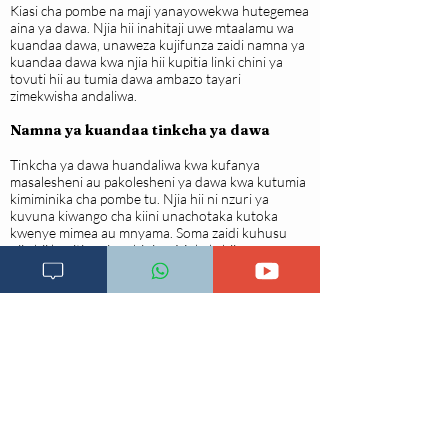
Kiasi cha pombe na maji yanayowekwa hutegemea
aina ya dawa. Njia hii inahitaji uwe mtaalamu wa
kuandaa dawa, unaweza kujifunza zaidi namna ya
kuandaa dawa kwa njia hii kupitia linki chini ya
tovuti hii au tumia dawa ambazo tayari
zimekwisha andaliwa.
Namna ya kuandaa tinkcha ya dawa
Tinkcha ya dawa huandaliwa kwa kufanya
masalesheni au pakolesheni ya dawa kwa kutumia
kimiminika cha pombe tu. Njia hii ni nzuri ya
kuvuna kiwango cha kiini unachotaka kutoka
kwenye mimea au mnyama. Soma zaidi kuhusu
njia hii kupitia rejea chini ya Makala hii.
KUMBUKA:
Kama kuna haja ya kuchemsha dawa, hakikisha
unatumia chomo kilichotengenezwa na udongo au
sufuria za stainless steel na usifunike wakati wa
kuchemsha ili kutoa sumu na kutobadili kiini cha
dawa.
Usitumie dawa zaidi moja na kutibu tatizo moja au
mawili tofauti ili kuepuka madhara na mwingiliano