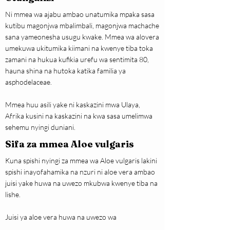
Ni mmea wa ajabu ambao unatumika mpaka sasa
kutibu magonjwa mbalimbali, magonjwa machache
sana yameonesha usugu kwake. Mmea wa alovera
umekuwa ukitumika kiimani na kwenye tiba toka
zamani na hukua kufikia urefu wa sentimita 80,
hauna shina na hutoka katika familia ya
asphodelaceae.
Mmea huu asili yake ni kaskazini mwa Ulaya,
Afrika kusini na kaskazini na kwa sasa umelimwa
sehemu nyingi duniani.
Sifa za mmea Aloe vulgaris
Kuna spishi nyingi za mmea wa Aloe vulgaris lakini
spishi inayofahamika na nzuri ni aloe vera ambao
juisi yake huwa na uwezo mkubwa kwenye tiba na
lishe.
Juisi ya aloe vera huwa na uwezo wa