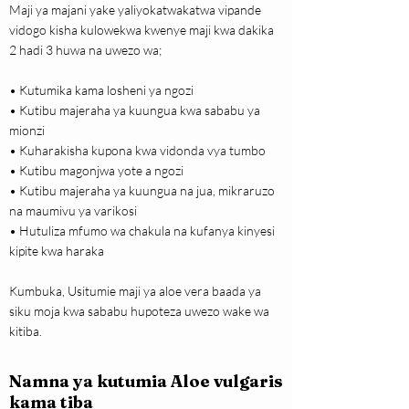
Maji ya majani yake yaliyokatwakatwa vipande
vidogo kisha kulowekwa kwenye maji kwa dakika
2 hadi 3 huwa na uwezo wa;
• Kutumika kama losheni ya ngozi
• Kutibu majeraha ya kuungua kwa sababu ya
mionzi
• Kuharakisha kupona kwa vidonda vya tumbo
• Kutibu magonjwa yote a ngozi
• Kutibu majeraha ya kuungua na jua, mikraruzo
na maumivu ya varikosi
• Hutuliza mfumo wa chakula na kufanya kinyesi
kipite kwa haraka
Kumbuka, Usitumie maji ya aloe vera baada ya
siku moja kwa sababu hupoteza uwezo wake wa
kitiba.
Namna ya kutumia Aloe vulgaris
kama tiba