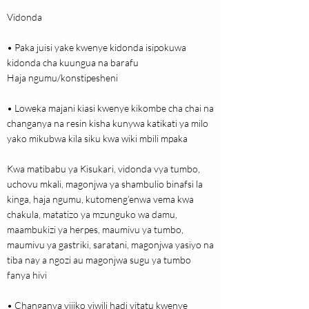
Vidonda
• Paka juisi yake kwenye kidonda isipokuwa
kidonda cha kuungua na barafu
Haja ngumu/konstipesheni
• Loweka majani kiasi kwenye kikombe cha chai na
changanya na resin kisha kunywa katikati ya milo
yako mikubwa kila siku kwa wiki mbili mpaka
Kwa matibabu ya Kisukari, vidonda vya tumbo,
uchovu mkali, magonjwa ya shambulio binafsi la
kinga, haja ngumu, kutomeng’enwa vema kwa
chakula, matatizo ya mzunguko wa damu,
maambukizi ya herpes, maumivu ya tumbo,
maumivu ya gastriki, saratani, magonjwa yasiyo na
tiba nay a ngozi au magonjwa sugu ya tumbo
fanya hivi
• Changanya vijiko viwili hadi vitatu kwenye