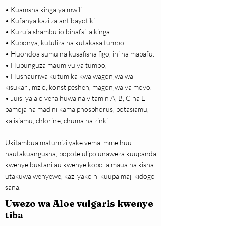
• Kuamsha kinga ya mwili
• Kufanya kazi za antibayotiki
• Kuzuia shambulio binafsi la kinga
• Kuponya, kutuliza na kutakasa tumbo
• Huondoa sumu na kusafisha figo, ini na mapafu.
• Hupunguza maumivu ya tumbo,
• Hushauriwa kutumika kwa wagonjwa wa
kisukari, mzio, konstipeshen, magonjwa ya moyo.
• Juisi ya alo vera huwa na vitamin A, B, C na E
pamoja na madini kama phosphorus, potasiamu,
kalisiamu, chlorine, chuma na zinki.
Ukitambua matumizi yake vema, mme huu
hautakuangusha, popote ulipo unaweza kuupanda
kwenye bustani au kwenye kopo la maua na kisha
utakuwa wenyewe, kazi yako ni kuupa maji kidogo
sana.
Uwezo wa Aloe vulgaris kwenye
tiba