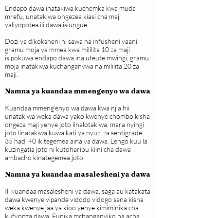
Endapo dawa inatakiwa kuchemka kwa muda
mrefu, unatakiwa ongezea kiasi cha maji
yaliyopotea ili dawa isiungue.
Dozi ya dikoksheni ni sawa na infusheni yaani
gramu moja ya mmea kwa mililita 10 za maji
isipokuwa endapo dawa ina uteute mwingi, gramu
moja inatakiwa kuchanganywa na mililita 20 za
maji.
Namna ya kuandaa mmengenyo wa dawa
Kuandaa mmeng’enyo wa dawa kwa njia hii
unatakiwa weka dawa yako kwenye chombo kisha
ongeza maji yenye joto linalotakiwa, mara nyingi
joto linatakiwa kuwa kati ya nyuzi za sentigrade
35 hadi 40 ikitegemea aina ya dawa. Lengo kuu la
kuzingatia joto ni kutoharibu kiini cha dawa
ambacho kinategemea joto.
Namna ya kuandaa masalesheni ya dawa
Ili kuandaa masalesheni ya dawa, saga au katakata
dawa kwenye vipande vidodo vidogo sana kisha
weka kwenye jaa ya kioo yenye kimiminika cha
kufyonza dawa. Funika mchanganyiko na acha