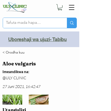
Uboreshaji wa ujuzi- Tabibu
< Orodha kuu
Aloe vulgaris
Imeandikwa na:
@ULY CLINIC
27 Juni 2021, 16:42:47
Utangulizi