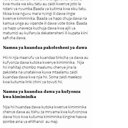
kwa muda wa siku tatu au zaidi kwenye joto la
ndani ya nyumba.Baada ya kutimia kwa siku tatu,
tikisa kwa nguvu mara nyingi ili dawa iingie
kwenye kimiminika. Baada ya hapo chuja dawa na
kamua unga au vipande ili dawa yote itoke. Baada
ya hapo unaweza kuchuja dawa kwa ajili ya
matumizi au kuifanyia dekatensheni ili kupata kiini
safi cha dawa.
Namna ya kuandaa pakolesheni ya dawa
Hii ni njia maarufu ya kuandaa tinkcha ya dawa au
kufyonza dawa kutoka kwenye kimiminika. Njia
hii inahitaji chombo maalumu chenye jina la
pakoleta na unatakiwa kuwa mtaalamu zaidi
kuandaa dawa kwa njia hii. Soma zaidi maelezo
kwa kutumia linki chini ya tovuti hii.
Namna ya kuandaa dawa ya kufyonza
kwa kimiminika
Njia hii huandaa dawa kutoka kwenye kimiminika
chenye dawa au tishu za mnyama kwa kufyonzwa
dawa hiyo kwa kutumia kimiminika kingine haswa
pombe aina ya ehthanol au maji.